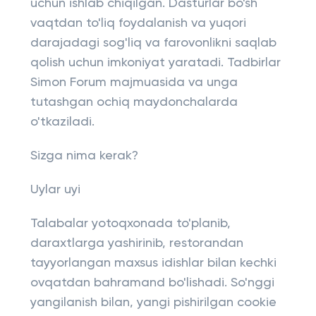
uchun ishlab chiqilgan. Dasturlar bo'sh
vaqtdan to'liq foydalanish va yuqori
darajadagi sog'liq va farovonlikni saqlab
qolish uchun imkoniyat yaratadi. Tadbirlar
Simon Forum majmuasida va unga
tutashgan ochiq maydonchalarda
o'tkaziladi.
Sizga nima kerak?
Uylar uyi
Talabalar yotoqxonada to'planib,
daraxtlarga yashirinib, restorandan
tayyorlangan maxsus idishlar bilan kechki
ovqatdan bahramand bo'lishadi. So'nggi
yangilanish bilan, yangi pishirilgan cookie