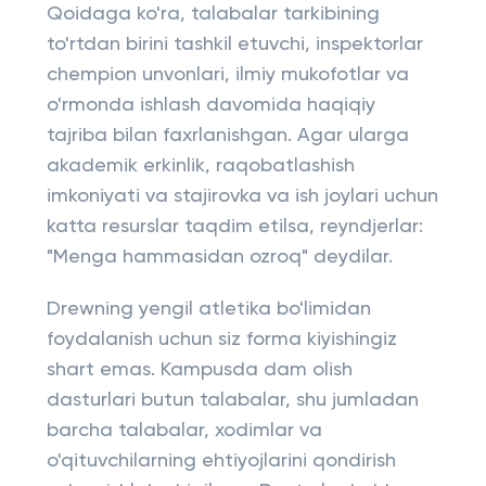
Qoidaga ko'ra, talabalar tarkibining
to'rtdan birini tashkil etuvchi, inspektorlar
chempion unvonlari, ilmiy mukofotlar va
o'rmonda ishlash davomida haqiqiy
tajriba bilan faxrlanishgan. Agar ularga
akademik erkinlik, raqobatlashish
imkoniyati va stajirovka va ish joylari uchun
katta resurslar taqdim etilsa, reyndjerlar:
"Menga hammasidan ozroq" deydilar.
Drewning yengil atletika bo'limidan
foydalanish uchun siz forma kiyishingiz
shart emas. Kampusda dam olish
dasturlari butun talabalar, shu jumladan
barcha talabalar, xodimlar va
o'qituvchilarning ehtiyojlarini qondirish