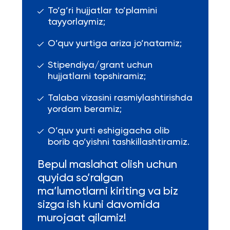
To’g’ri hujjatlar to’plamini
tayyorlaymiz;
O’quv yurtiga ariza jo’natamiz;
Stipendiya/grant uchun
hujjatlarni topshiramiz;
Talaba vizasini rasmiylashtirishda
yordam beramiz;
O’quv yurti eshigigacha olib
borib qo’yishni tashkillashtiramiz.
Bepul maslahat olish uchun
quyida so’ralgan
ma’lumotlarni kiriting va biz
sizga ish kuni davomida
murojaat qilamiz!