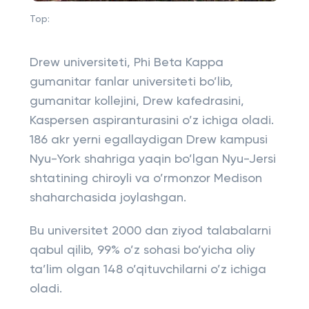
Top:
Drew universiteti, Phi Beta Kappa
gumanitar fanlar universiteti bo’lib,
gumanitar kollejini, Drew kafedrasini,
Kaspersen aspiranturasini o’z ichiga oladi.
186 akr yerni egallaydigan Drew kampusi
Nyu-York shahriga yaqin bo’lgan Nyu-Jersi
shtatining chiroyli va o’rmonzor Medison
shaharchasida joylashgan.
Bu universitet 2000 dan ziyod talabalarni
qabul qilib, 99% o’z sohasi bo’yicha oliy
ta’lim olgan 148 o’qituvchilarni o’z ichiga
oladi.