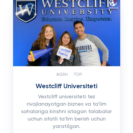
AQSH
TOP:
Westcliff Universiteti
Vestcliff universiteti tez
rivojlanayotgan biznes va ta'lim
sohalariga kirishni istagan talabalar
uchun sifatli ta'lim berish uchun
yaratilgan.