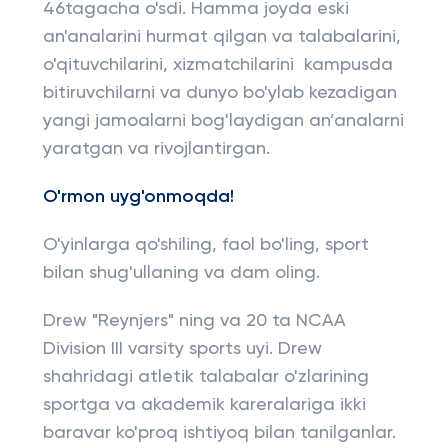
46tagacha o'sdi. Hamma joyda eski
an'analarini hurmat qilgan va talabalarini,
o'qituvchilarini, xizmatchilarini kampusda
bitiruvchilarni va dunyo bo'ylab kezadigan
yangi jamoalarni bog'laydigan an’analarni
yaratgan va rivojlantirgan.
O'rmon uyg'onmoqda!
O'yinlarga qo'shiling, faol bo'ling, sport
bilan shug'ullaning va dam oling.
Drew "Reynjers" ning va 20 ta NCAA
Division III varsity sports uyi. Drew
shahridagi atletik talabalar o'zlarining
sportga va akademik kareralariga ikki
baravar ko'proq ishtiyoq bilan tanilganlar.