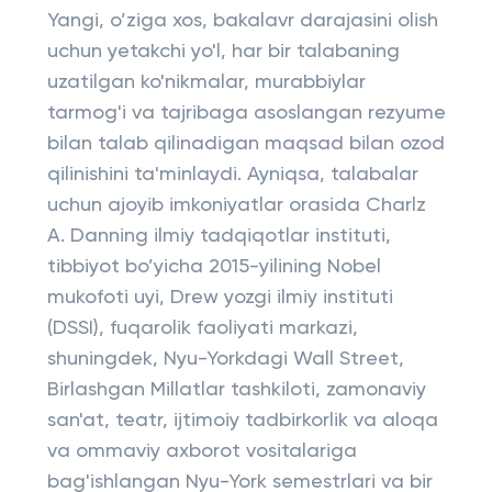
Yangi, o’ziga xos, bakalavr darajasini olish
uchun yetakchi yo'l, har bir talabaning
uzatilgan ko'nikmalar, murabbiylar
tarmog'i va tajribaga asoslangan rezyume
bilan talab qilinadigan maqsad bilan ozod
qilinishini ta'minlaydi. Ayniqsa, talabalar
uchun ajoyib imkoniyatlar orasida Charlz
A. Danning ilmiy tadqiqotlar instituti,
tibbiyot bo’yicha 2015-yilining Nobel
mukofoti uyi, Drew yozgi ilmiy instituti
(DSSI), fuqarolik faoliyati markazi,
shuningdek, Nyu-Yorkdagi Wall Street,
Birlashgan Millatlar tashkiloti, zamonaviy
san'at, teatr, ijtimoiy tadbirkorlik va aloqa
va ommaviy axborot vositalariga
bag'ishlangan Nyu-York semestrlari va bir