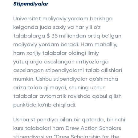
Stipendiyalar
Universitet moliyaviy yordam berishga
kelganda juda saxiy va har yili o'z
talabalarga $ 35 milliondan ortiq bo’lgan
moliyaviy yordam beradi. Ham mahalliy,
ham xorijiy talabalar oldingi ilmiy
yutuqlarga asoslangan imtiyozlarga
asoslangan stipendiyalarni talab qilishlari
mumkin. Ushbu stipendiyalar qo'shimcha
ariza talab qilmaydi, shuning uchun
talabalar avtomatik ravishda qabul qilish
punktida ko'rib chiqiladi.
Ushbu stipendiya bilan bir qatorda, birinchi
kurs talabalari ham Drew Action Scholars
stipendiyasi va "Drew Scholarship for the