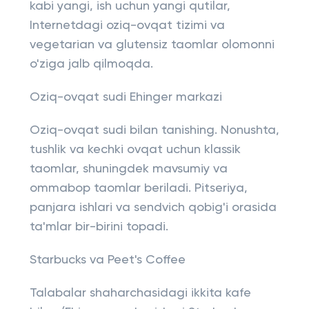
kabi yangi, ish uchun yangi qutilar,
Internetdagi oziq-ovqat tizimi va
vegetarian va glutensiz taomlar olomonni
o'ziga jalb qilmoqda.
Oziq-ovqat sudi Ehinger markazi
Oziq-ovqat sudi bilan tanishing. Nonushta,
tushlik va kechki ovqat uchun klassik
taomlar, shuningdek mavsumiy va
ommabop taomlar beriladi. Pitseriya,
panjara ishlari va sendvich qobig'i orasida
ta'mlar bir-birini topadi.
Starbucks va Peet's Coffee
Talabalar shaharchasidagi ikkita kafe