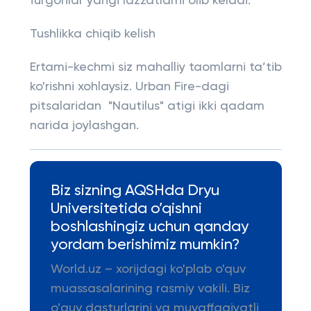
furgonlar yangi lazzatlarni olib keladi.
Tushlikka chiqib kelish
Ertami-kechmi siz mahalliy taomlarni ta’tib
ko'rishni xohlaysiz. Urban Fire-dagi
pitsalaridan "Nautilus" atigi ikki qadam
narida joylashgan.
Biz sizning AQSHda Dryu
Universitetida o’qishni
boshlashingiz uchun qanday
yordam berishimiz mumkin?
World.uz – xorijdagi ko'plab o'quv
muassasalarining rasmiy vakili. Biz
o’quv dasturlarini va muvaffaqiyatli