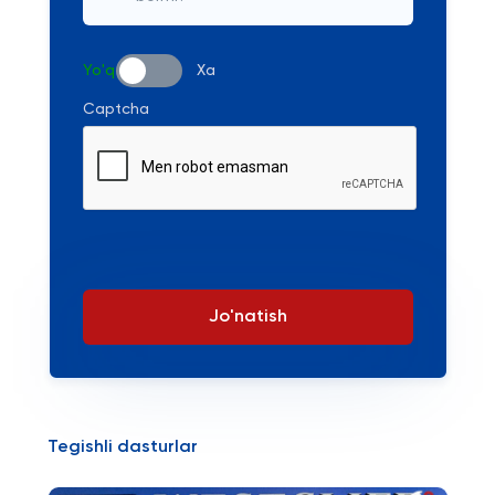
Yo'q
Xa
Captcha
Jo'natish
Tegishli dasturlar