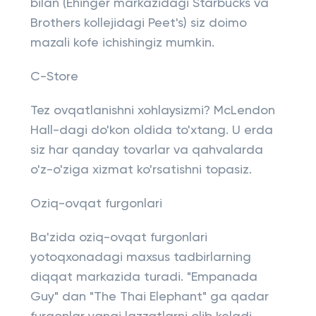
bilan (Ehinger markazidagi Starbucks va
Brothers kollejidagi Peet's) siz doimo
mazali kofe ichishingiz mumkin.
C-Store
Tez ovqatlanishni xohlaysizmi? McLendon
Hall-dagi do'kon oldida to'xtang. U erda
siz har qanday tovarlar va qahvalarda
o'z-o'ziga xizmat ko'rsatishni topasiz.
Oziq-ovqat furgonlari
Ba'zida oziq-ovqat furgonlari
yotoqxonadagi maxsus tadbirlarning
diqqat markazida turadi. "Empanada
Guy" dan "The Thai Elephant" ga qadar