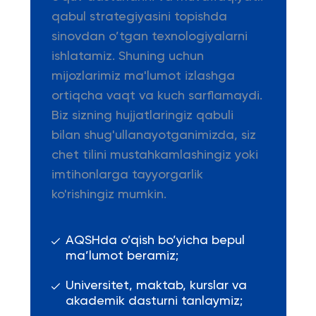
qabul strategiyasini topishda
sinovdan o’tgan texnologiyalarni
ishlatamiz. Shuning uchun
mijozlarimiz ma'lumot izlashga
ortiqcha vaqt va kuch sarflamaydi.
Biz sizning hujjatlaringiz qabuli
bilan shug'ullanayotganimizda, siz
chet tilini mustahkamlashingiz yoki
imtihonlarga tayyorgarlik
ko'rishingiz mumkin.
AQSHda o’qish bo’yicha bepul
ma’lumot beramiz;
Universitet, maktab, kurslar va
akademik dasturni tanlaymiz;