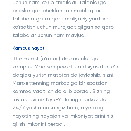
uchun ham ko'rib chiqiladi. Talablarga
asoslangan cheklangan mablag'lar
talabalarga xalqaro moliyaviy yordam
ko'rsatish uchun murojaat qilgan xalqaro
talabalar uchun ham mavjud.
Kampus hayoti
The Forest (o’rmon) deb nomlangan
kampus, Madison poezd stantsiyasidan o'n
daqiqa yurish masofasida joylashib, sizni
Manxettenning markaziga bir soatdan
kamroq vaqt ichida olib boradi. Bizning
joylashuvimiz Nyu-Yorkning markazida
24/7 yashamasangiz ham, u yerdagi
hayotining hayajon va imkoniyatlarini his
qilish imkonini beradi.