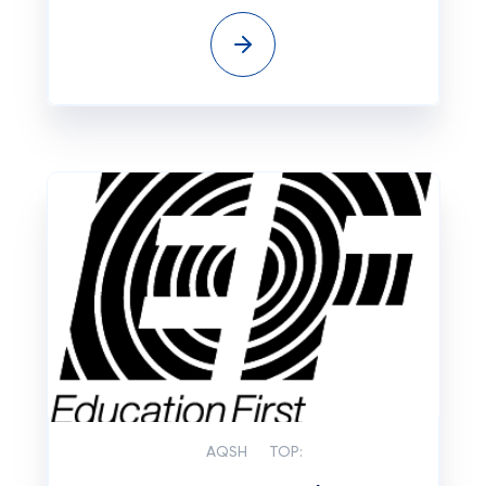
AQSH
TOP: