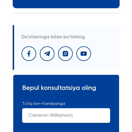
Do'stlaringiz bilan bo'lishing
Bepul konsultatsiya oling
To'liq Ism-Familyangiz