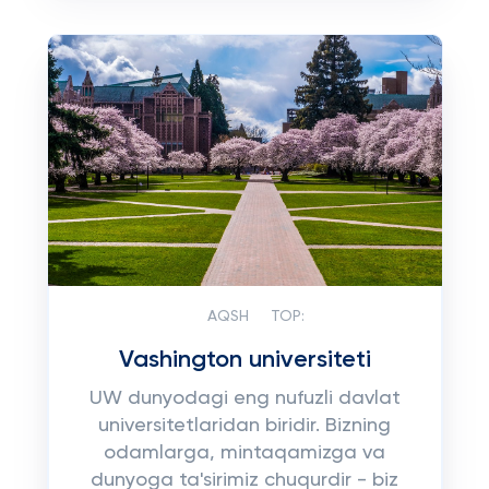
AQSH
TOP:
Vashington universiteti
UW dunyodagi eng nufuzli davlat
universitetlaridan biridir. Bizning
odamlarga, mintaqamizga va
dunyoga ta'sirimiz chuqurdir - biz