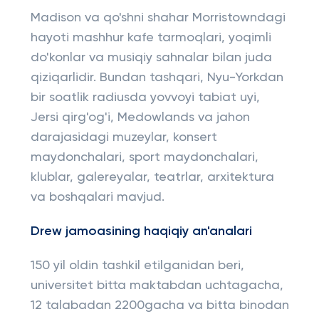
Madison va qo'shni shahar Morristowndagi
hayoti mashhur kafe tarmoqlari, yoqimli
do'konlar va musiqiy sahnalar bilan juda
qiziqarlidir. Bundan tashqari, Nyu-Yorkdan
bir soatlik radiusda yovvoyi tabiat uyi,
Jersi qirg'og'i, Medowlands va jahon
darajasidagi muzeylar, konsert
maydonchalari, sport maydonchalari,
klublar, galereyalar, teatrlar, arxitektura
va boshqalari mavjud.
Drew jamoasining haqiqiy an'analari
150 yil oldin tashkil etilganidan beri,
universitet bitta maktabdan uchtagacha,
12 talabadan 2200gacha va bitta binodan