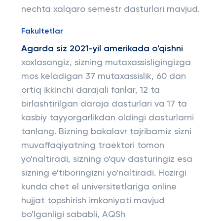
nechta xalqaro semestr dasturlari mavjud.
Fakultetlar
Agarda siz 2021-yil amerikada o'qishni
xoxlasangiz, sizning mutaxassisligingizga
mos keladigan 37 mutaxassislik, 60 dan
ortiq ikkinchi darajali fanlar, 12 ta
birlashtirilgan daraja dasturlari va 17 ta
kasbiy tayyorgarlikdan oldingi dasturlarni
tanlang. Bizning bakalavr tajribamiz sizni
muvaffaqiyatning traektori tomon
yo'naltiradi, sizning o'quv dasturingiz esa
sizning e'tiboringizni yo'naltiradi. Hozirgi
kunda chet el universitetlariga online
hujjat topshirish imkoniyati mavjud
bo'lganligi sababli, AQSh