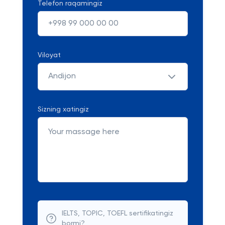
Telefon raqamingiz
Viloyat
Andijon
Sizning xatingiz
IELTS, TOPIC, TOEFL sertifikatingiz
bormi?