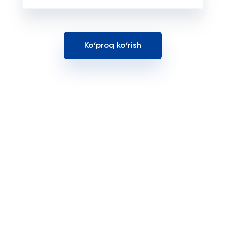
Koʻproq koʻrish