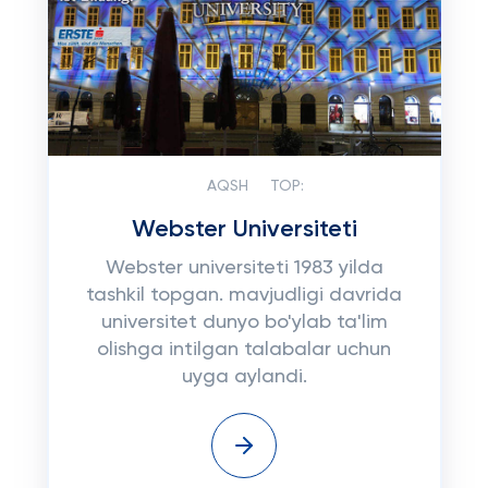
AQSH
TOP:
Webster Universiteti
Webster universiteti 1983 yilda
tashkil topgan. mavjudligi davrida
universitet dunyo bo'ylab ta'lim
olishga intilgan talabalar uchun
uyga aylandi.