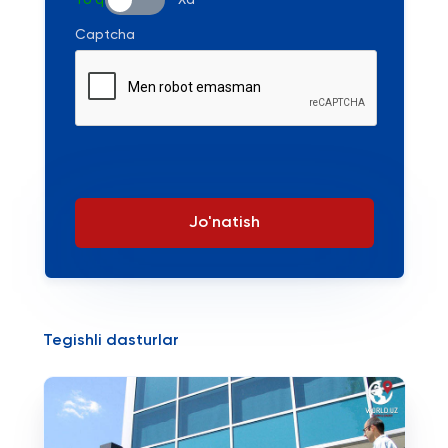
Yo'q
Xa
Captcha
Jo'natish
Tegishli dasturlar