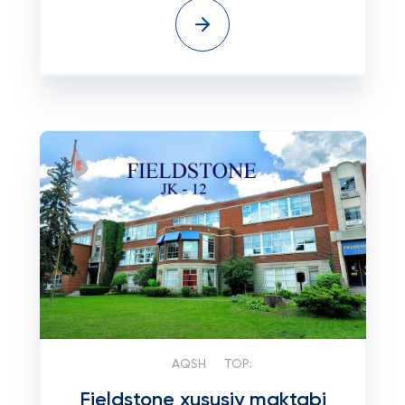
AQSH
TOP:
Fieldstone xususiy maktabi