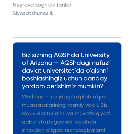
Neyrova kognitiv fanlar
Siyosatshunoslik
Biz sizning AQSHda University
of Arizona — AQShdagi nufuzli
davlat universitetida o’qishni
boshlashingiz uchun qanday
yordam berishimiz mumkin?
World.uz – xorijdagi ko'plab o'quv
muassasalarining rasmiy vakili. Biz
o’quv dasturlarini va muvaffaqiyatli
qabul strategiyasini topishda
sinovdan o’tgan texnologiyalarni