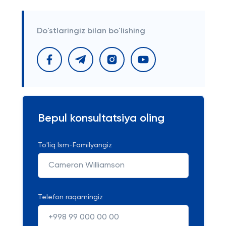
Do'stlaringiz bilan bo'lishing
Bepul konsultatsiya oling
To'liq Ism-Familyangiz
Telefon raqamingiz