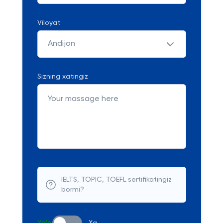
Viloyat
Andijon
Sizning xatingiz
IELTS, TOPIC, TOEFL sertifikatingiz
bormi?