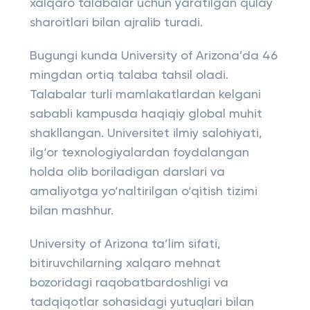
xalqaro talabalar uchun yaratilgan qulay
sharoitlari bilan ajralib turadi.
Bugungi kunda University of Arizona’da 46
mingdan ortiq talaba tahsil oladi.
Talabalar turli mamlakatlardan kelgani
sababli kampusda haqiqiy global muhit
shakllangan. Universitet ilmiy salohiyati,
ilg‘or texnologiyalardan foydalangan
holda olib boriladigan darslari va
amaliyotga yo‘naltirilgan o‘qitish tizimi
bilan mashhur.
University of Arizona ta’lim sifati,
bitiruvchilarning xalqaro mehnat
bozoridagi raqobatbardoshligi va
tadqiqotlar sohasidagi yutuqlari bilan