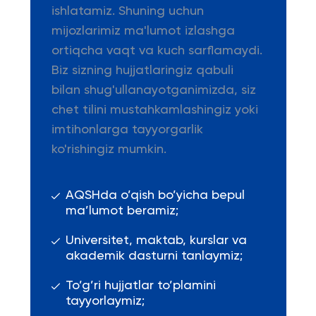
ishlatamiz. Shuning uchun
mijozlarimiz ma'lumot izlashga
ortiqcha vaqt va kuch sarflamaydi.
Biz sizning hujjatlaringiz qabuli
bilan shug'ullanayotganimizda, siz
chet tilini mustahkamlashingiz yoki
imtihonlarga tayyorgarlik
ko'rishingiz mumkin.
AQSHda o’qish bo’yicha bepul
ma’lumot beramiz;
Universitet, maktab, kurslar va
akademik dasturni tanlaymiz;
To’g’ri hujjatlar to’plamini
tayyorlaymiz;