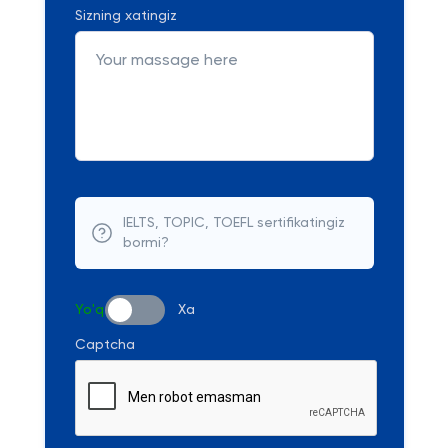
Sizning xatingiz
IELTS, TOPIC, TOEFL sertifikatingiz
bormi?
Yo'q
Xa
Captcha