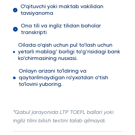
O'qituvchi yoki maktab vakilidan
tavsiyanoma
Ona tili va ingliz tilidan baholar
transkripti
Oilada o‘qish uchun pul to‘lash uchun
yetarli mablag‘ borligi to‘g‘risidagi bank
ko‘chirmasining nusxasi.
Onlayn arizani to'ldiring va
qaytarilmaydigan ro'yxatdan o'tish
to'lovini yuboring.
*Qabul jarayonida LTP TOEFL ballari yoki
ingliz tilini bilish testini talab qilmaydi.