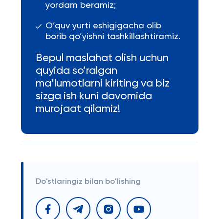
yordam beramiz;
O’quv yurti eshigigacha olib
borib qo’yishni tashkillashtiramiz.
Bepul maslahat olish uchun
quyida so’ralgan
ma’lumotlarni kiriting va biz
sizga ish kuni davomida
murojaat qilamiz!
Do'stlaringiz bilan bo'lishing