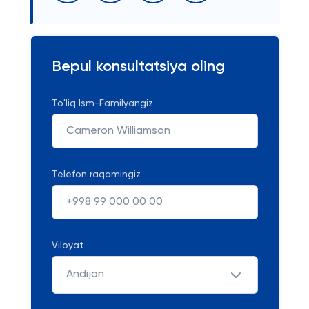
Bepul konsultatsiya oling
To'liq Ism-Familyangiz
Telefon raqamingiz
Viloyat
Andijon