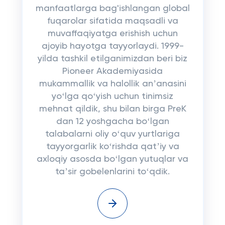
manfaatlarga bag'ishlangan global
fuqarolar sifatida maqsadli va
muvaffaqiyatga erishish uchun
ajoyib hayotga tayyorlaydi. 1999-
yilda tashkil etilganimizdan beri biz
Pioneer Akademiyasida
mukammallik va halollik anʼanasini
yoʻlga qoʻyish uchun tinimsiz
mehnat qildik, shu bilan birga PreK
dan 12 yoshgacha boʻlgan
talabalarni oliy oʻquv yurtlariga
tayyorgarlik koʻrishda qatʼiy va
axloqiy asosda boʻlgan yutuqlar va
taʼsir gobelenlarini toʻqdik.