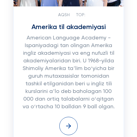
AQSH
TOP:
Amerika til akademiyasi
American Language Academy -
Ispaniyadagi tan olingan Amerika
ingliz akademiyasi va eng nufuzli til
akademiyalaridan biri. U 1968-yilda
Shimoliy Amerika taʼlim boʻyicha bir
guruh mutaxassislar tomonidan
tashkil etilganidan beri u ingliz tili
kurslarini aʼlo deb baholagan 100
000 dan ortiq talabalarni oʻqitgan
va oʻrtacha 10 balldan 9 ball olgan.