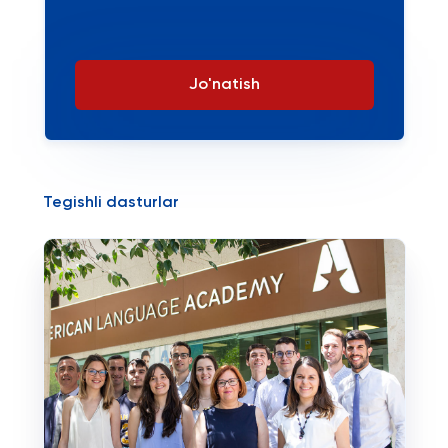
Jo'natish
Tegishli dasturlar