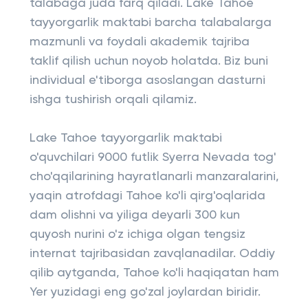
talabaga juda farq qiladi. Lake Tahoe
tayyorgarlik maktabi barcha talabalarga
mazmunli va foydali akademik tajriba
taklif qilish uchun noyob holatda. Biz buni
individual e'tiborga asoslangan dasturni
ishga tushirish orqali qilamiz.
Lake Tahoe tayyorgarlik maktabi
o'quvchilari 9000 futlik Syerra Nevada tog'
cho'qqilarining hayratlanarli manzaralarini,
yaqin atrofdagi Tahoe ko'li qirg'oqlarida
dam olishni va yiliga deyarli 300 kun
quyosh nurini o'z ichiga olgan tengsiz
internat tajribasidan zavqlanadilar. Oddiy
qilib aytganda, Tahoe ko'li haqiqatan ham
Yer yuzidagi eng go'zal joylardan biridir.