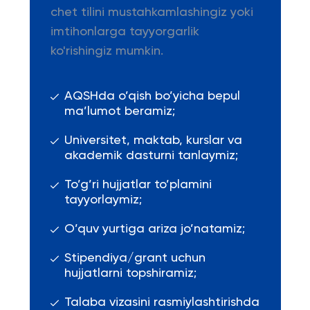
chet tilini mustahkamlashingiz yoki
imtihonlarga tayyorgarlik
ko'rishingiz mumkin.
AQSHda o’qish bo’yicha bepul
ma’lumot beramiz;
Universitet, maktab, kurslar va
akademik dasturni tanlaymiz;
To’g’ri hujjatlar to’plamini
tayyorlaymiz;
O’quv yurtiga ariza jo’natamiz;
Stipendiya/grant uchun
hujjatlarni topshiramiz;
Talaba vizasini rasmiylashtirishda