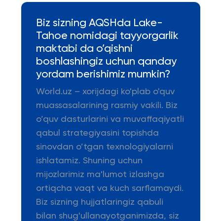
Biz sizning AQSHda Lake-
Tahoe nomidagi tayyorgarlik
maktabi da o’qishni
boshlashingiz uchun qanday
yordam berishimiz mumkin?
World.uz – xorijdagi ko'plab o'quv
muassasalarining rasmiy vakili. Biz
o’quv dasturlarini va muvaffaqiyatli
qabul strategiyasini topishda
sinovdan o’tgan texnologiyalarni
ishlatamiz. Shuning uchun
mijozlarimiz ma'lumot izlashga
ortiqcha vaqt va kuch sarflamaydi.
Biz sizning hujjatlaringiz qabuli
bilan shug'ullanayotganimizda, siz