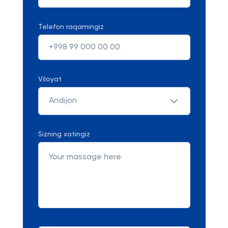
Telefon raqamingiz
Viloyat
Andijon
Sizning xatingiz