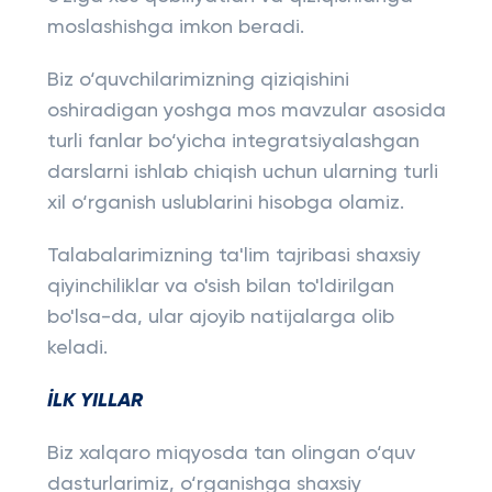
moslashishga imkon beradi.
Biz o‘quvchilarimizning qiziqishini
oshiradigan yoshga mos mavzular asosida
turli fanlar bo‘yicha integratsiyalashgan
darslarni ishlab chiqish uchun ularning turli
xil o‘rganish uslublarini hisobga olamiz.
Talabalarimizning ta'lim tajribasi shaxsiy
qiyinchiliklar va o'sish bilan to'ldirilgan
bo'lsa-da, ular ajoyib natijalarga olib
keladi.
İLK YILLAR
Biz xalqaro miqyosda tan olingan o‘quv
dasturlarimiz, o‘rganishga shaxsiy