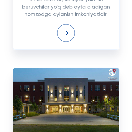
beruvchilar yo'q deb ayta oladigan
nomzodga aylanish imkoniyatidir.