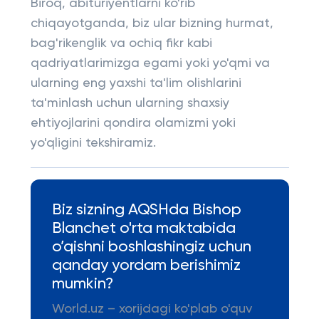
Biroq, abituriyentlarni ko'rib
chiqayotganda, biz ular bizning hurmat,
bag'rikenglik va ochiq fikr kabi
qadriyatlarimizga egami yoki yo'qmi va
ularning eng yaxshi ta'lim olishlarini
ta'minlash uchun ularning shaxsiy
ehtiyojlarini qondira olamizmi yoki
yo'qligini tekshiramiz.
Biz sizning AQSHda Bishop
Blanchet o'rta maktabida
o’qishni boshlashingiz uchun
qanday yordam berishimiz
mumkin?
World.uz – xorijdagi ko'plab o'quv