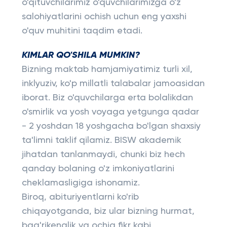
o'qituvchilarimiz o'quvchilarimizga o'z
salohiyatlarini ochish uchun eng yaxshi
o'quv muhitini taqdim etadi.
KIMLAR QO'SHILA MUMKIN?
Bizning maktab hamjamiyatimiz turli xil,
inklyuziv, ko'p millatli talabalar jamoasidan
iborat. Biz o'quvchilarga erta bolalikdan
o'smirlik va yosh voyaga yetgunga qadar
- 2 yoshdan 18 yoshgacha bo'lgan shaxsiy
ta'limni taklif qilamiz. BISW akademik
jihatdan tanlanmaydi, chunki biz hech
qanday bolaning o'z imkoniyatlarini
cheklamasligiga ishonamiz.
Biroq, abituriyentlarni ko'rib
chiqayotganda, biz ular bizning hurmat,
bag'rikenglik va ochiq fikr kabi