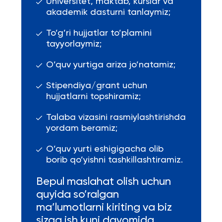
Universitet, maktab, kurslar va
akademik dasturni tanlaymiz;
To’g’ri hujjatlar to’plamini
tayyorlaymiz;
O’quv yurtiga ariza jo’natamiz;
Stipendiya/grant uchun
hujjatlarni topshiramiz;
Talaba vizasini rasmiylashtirishda
yordam beramiz;
O’quv yurti eshigigacha olib
borib qo’yishni tashkillashtiramiz.
Bepul maslahat olish uchun
quyida so’ralgan
ma’lumotlarni kiriting va biz
sizga ish kuni davomida