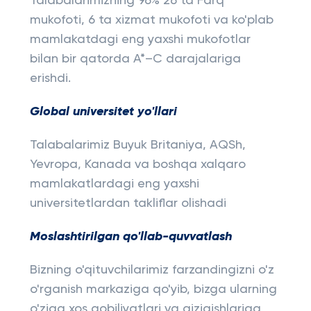
Talabalarimizning 96% 26 ta Farq
mukofoti, 6 ta xizmat mukofoti va ko'plab
mamlakatdagi eng yaxshi mukofotlar
bilan bir qatorda A*–C darajalariga
erishdi.
Global universitet yo'llari
Talabalarimiz Buyuk Britaniya, AQSh,
Yevropa, Kanada va boshqa xalqaro
mamlakatlardagi eng yaxshi
universitetlardan takliflar olishadi
Moslashtirilgan qo'llab-quvvatlash
Bizning o'qituvchilarimiz farzandingizni o'z
o'rganish markaziga qo'yib, bizga ularning
o'ziga xos qobiliyatlari va qiziqishlariga