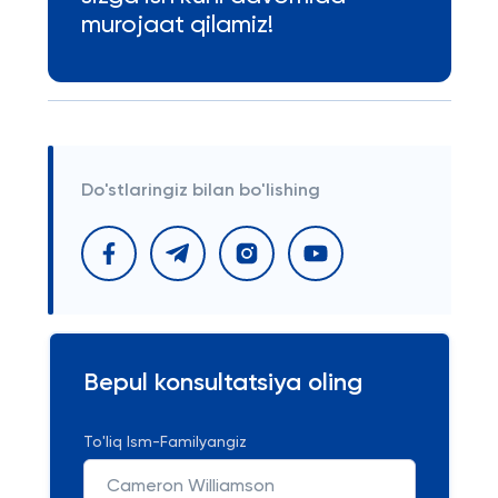
murojaat qilamiz!
Do'stlaringiz bilan bo'lishing
Bepul konsultatsiya oling
To'liq Ism-Familyangiz