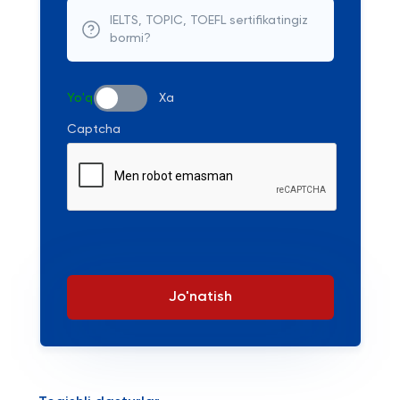
IELTS, TOPIC, TOEFL sertifikatingiz
bormi?
Yo'q
Xa
Captcha
Jo'natish