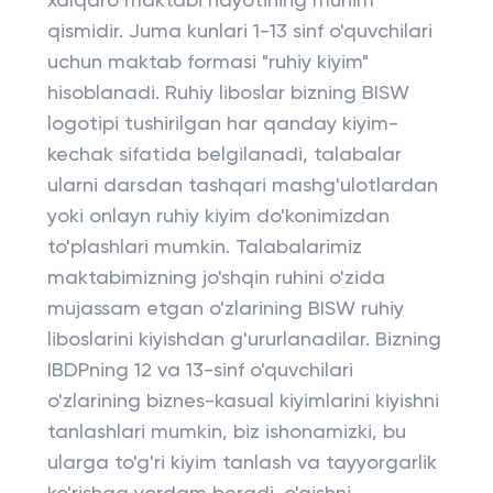
xalqaro maktabi hayotining muhim
qismidir. Juma kunlari 1-13 sinf o'quvchilari
uchun maktab formasi "ruhiy kiyim"
hisoblanadi. Ruhiy liboslar bizning BISW
logotipi tushirilgan har qanday kiyim-
kechak sifatida belgilanadi, talabalar
ularni darsdan tashqari mashg'ulotlardan
yoki onlayn ruhiy kiyim do'konimizdan
to'plashlari mumkin. Talabalarimiz
maktabimizning jo'shqin ruhini o'zida
mujassam etgan o'zlarining BISW ruhiy
liboslarini kiyishdan g'ururlanadilar. Bizning
IBDPning 12 va 13-sinf o'quvchilari
o'zlarining biznes-kasual kiyimlarini kiyishni
tanlashlari mumkin, biz ishonamizki, bu
ularga to'g'ri kiyim tanlash va tayyorgarlik