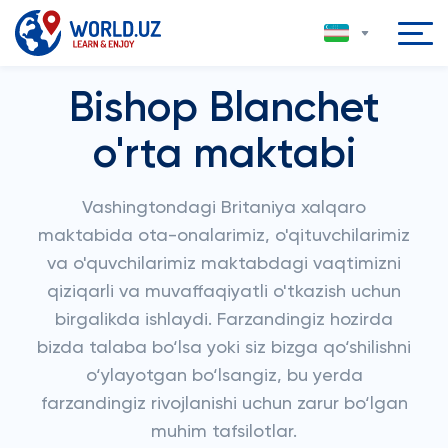
Bishop Blanchet
o'rta maktabi
Vashingtondagi Britaniya xalqaro
maktabida ota-onalarimiz, o'qituvchilarimiz
va o'quvchilarimiz maktabdagi vaqtimizni
qiziqarli va muvaffaqiyatli o'tkazish uchun
birgalikda ishlaydi. Farzandingiz hozirda
bizda talaba bo‘lsa yoki siz bizga qo‘shilishni
o‘ylayotgan bo‘lsangiz, bu yerda
farzandingiz rivojlanishi uchun zarur bo‘lgan
muhim tafsilotlar.