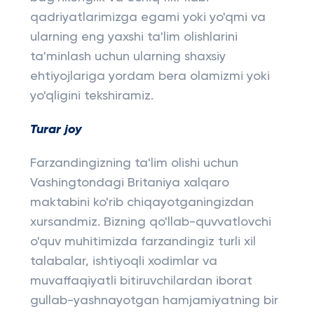
qadriyatlarimizga egami yoki yo'qmi va
ularning eng yaxshi ta'lim olishlarini
ta'minlash uchun ularning shaxsiy
ehtiyojlariga yordam bera olamizmi yoki
yo'qligini tekshiramiz.
Turar joy
Farzandingizning ta'lim olishi uchun
Vashingtondagi Britaniya xalqaro
maktabini ko'rib chiqayotganingizdan
xursandmiz. Bizning qo'llab-quvvatlovchi
o'quv muhitimizda farzandingiz turli xil
talabalar, ishtiyoqli xodimlar va
muvaffaqiyatli bitiruvchilardan iborat
gullab-yashnayotgan hamjamiyatning bir