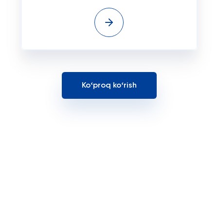
Koʻproq koʻrish