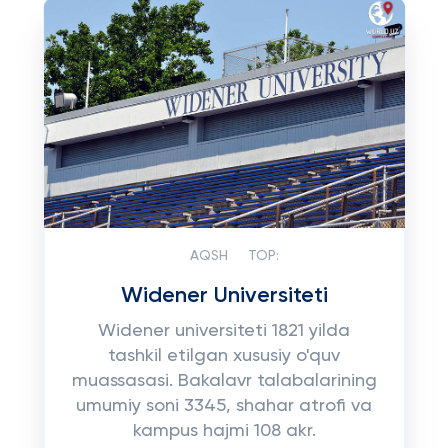
AQSH
TOP:
Widener Universiteti
Widener universiteti 1821 yilda
tashkil etilgan xususiy o'quv
muassasasi. Bakalavr talabalarining
umumiy soni 3345, shahar atrofi va
kampus hajmi 108 akr.