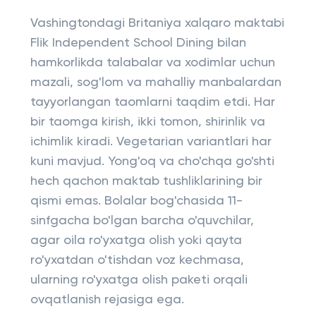
Vashingtondagi Britaniya xalqaro maktabi
Flik Independent School Dining bilan
hamkorlikda talabalar va xodimlar uchun
mazali, sog'lom va mahalliy manbalardan
tayyorlangan taomlarni taqdim etdi. Har
bir taomga kirish, ikki tomon, shirinlik va
ichimlik kiradi. Vegetarian variantlari har
kuni mavjud. Yong'oq va cho'chqa go'shti
hech qachon maktab tushliklarining bir
qismi emas. Bolalar bog'chasida 11-
sinfgacha bo'lgan barcha o'quvchilar,
agar oila ro'yxatga olish yoki qayta
ro'yxatdan o'tishdan voz kechmasa,
ularning ro'yxatga olish paketi orqali
ovqatlanish rejasiga ega.