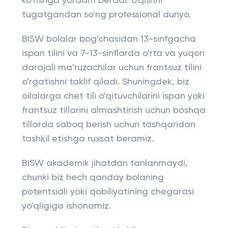
ko'rishga yordam beradi. o'qishni
tugatgandan so'ng professional dunyo.
BISW bolalar bog'chasidan 13-sinfgacha
ispan tilini va 7-13-sinflarda o'rta va yuqori
darajali ma'ruzachilar uchun frantsuz tilini
o'rgatishni taklif qiladi. Shuningdek, biz
oilalarga chet tili o'qituvchilarini ispan yoki
frantsuz tillarini almashtirish uchun boshqa
tillarda saboq berish uchun tashqaridan
tashkil etishga ruxsat beramiz.
BISW akademik jihatdan tanlanmaydi,
chunki biz hech qanday bolaning
potentsiali yoki qobiliyatining chegarasi
yo'qligiga ishonamiz.