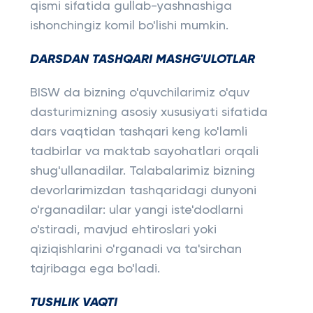
qismi sifatida gullab-yashnashiga
ishonchingiz komil bo'lishi mumkin.
DARSDAN TASHQARI MASHG'ULOTLAR
BISW da bizning o'quvchilarimiz o'quv
dasturimizning asosiy xususiyati sifatida
dars vaqtidan tashqari keng ko'lamli
tadbirlar va maktab sayohatlari orqali
shug'ullanadilar. Talabalarimiz bizning
devorlarimizdan tashqaridagi dunyoni
o'rganadilar: ular yangi iste'dodlarni
o'stiradi, mavjud ehtiroslari yoki
qiziqishlarini o'rganadi va ta'sirchan
tajribaga ega bo'ladi.
TUSHLIK VAQTI