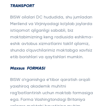
TRANSPORT
BISW oilalari DC hududida, shu jumladan
Merilend va Virjiniyadagi ko'plab joylarda
istiqomat qilganligi sababli, biz
maktabimizning keng radiusida eshikma-
eshik avtobus xizmatlarini taklif qilamiz,
shunda o'quvchilarimiz maktabga xavfsiz
etib borishlari va qaytishlari mumkin.
Maxsus FORMASI
BISW o'rganishga e'tibor qaratish orqali
yaxshiroq akademik muhitni
rag'batlantirish uchun maktab formasiga
ega. Forma Vashingtondagi Britaniya