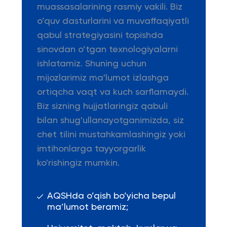
muassasalarining rasmiy vakili. Biz
o’quv dasturlarini va muvaffaqiyatli
qabul strategiyasini topishda
sinovdan o’tgan texnologiyalarni
ishlatamiz. Shuning uchun
mijozlarimiz ma'lumot izlashga
ortiqcha vaqt va kuch sarflamaydi.
Biz sizning hujjatlaringiz qabuli
bilan shug'ullanayotganimizda, siz
chet tilini mustahkamlashingiz yoki
imtihonlarga tayyorgarlik
ko'rishingiz mumkin.
AQSHda o’qish bo’yicha bepul
ma’lumot beramiz;