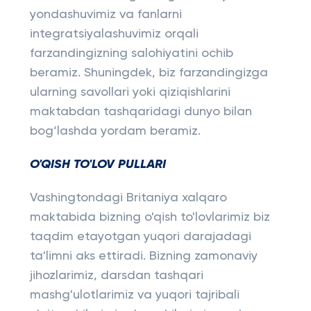
yondashuvimiz va fanlarni
integratsiyalashuvimiz orqali
farzandingizning salohiyatini ochib
beramiz. Shuningdek, biz farzandingizga
ularning savollari yoki qiziqishlarini
maktabdan tashqaridagi dunyo bilan
bog‘lashda yordam beramiz.
O'QISH TO'LOV PULLARI
Vashingtondagi Britaniya xalqaro
maktabida bizning o'qish to'lovlarimiz biz
taqdim etayotgan yuqori darajadagi
ta'limni aks ettiradi. Bizning zamonaviy
jihozlarimiz, darsdan tashqari
mashg'ulotlarimiz va yuqori tajribali