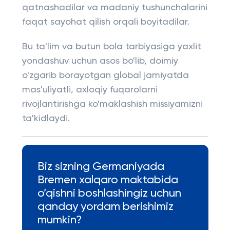
qatnashadilar va madaniy tushunchalarini
faqat sayohat qilish orqali boyitadilar.
Bu ta'lim va butun bola tarbiyasiga yaxlit
yondashuv uchun asos bo'lib, doimiy
o'zgarib borayotgan global jamiyatda
mas'uliyatli, axloqiy fuqarolarni
rivojlantirishga ko'maklashish missiyamizni
ta'kidlaydi.
Biz sizning Germaniyada
Bremen xalqaro maktabida
o’qishni boshlashingiz uchun
qanday yordam berishimiz
mumkin?