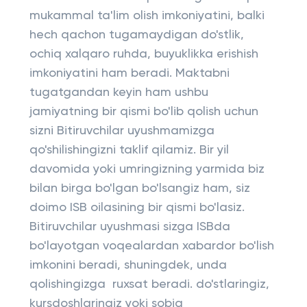
mukammal ta'lim olish imkoniyatini, balki
hech qachon tugamaydigan do'stlik,
ochiq xalqaro ruhda, buyuklikka erishish
imkoniyatini ham beradi. Maktabni
tugatgandan keyin ham ushbu
jamiyatning bir qismi bo'lib qolish uchun
sizni Bitiruvchilar uyushmamizga
qo'shilishingizni taklif qilamiz. Bir yil
davomida yoki umringizning yarmida biz
bilan birga bo'lgan bo'lsangiz ham, siz
doimo ISB oilasining bir qismi bo'lasiz.
Bitiruvchilar uyushmasi sizga ISBda
bo'layotgan voqealardan xabardor bo'lish
imkonini beradi, shuningdek, unda
qolishingizga ruxsat beradi. do'stlaringiz,
kursdoshlaringiz yoki sobiq