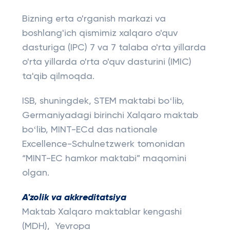
Bizning erta o'rganish markazi va
boshlang'ich qismimiz xalqaro o'quv
dasturiga (IPC) 7 va 7 talaba o'rta yillarda
o'rta yillarda o'rta o'quv dasturini (IMIC)
ta'qib qilmoqda.
ISB, shuningdek, STEM maktabi boʻlib,
Germaniyadagi birinchi Xalqaro maktab
boʻlib, MINT-ECd das nationale
Excellence-Schulnetzwerk tomonidan
“MINT-EC hamkor maktabi” maqomini
olgan.
A'zolik va akkreditatsiya
Maktab Xalqaro maktablar kengashi
(MDH), 