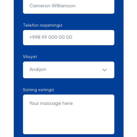
Telefon raqamingiz
Viloyat
Andijon
Sizning xatingiz