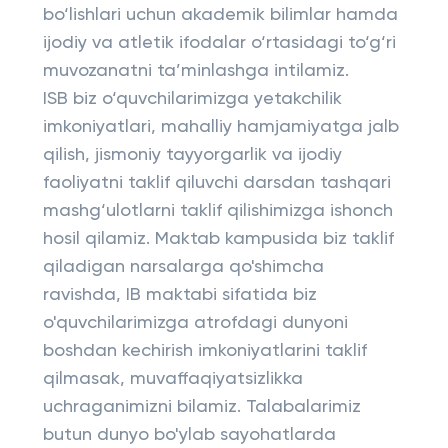
bo‘lishlari uchun akademik bilimlar hamda
ijodiy va atletik ifodalar o‘rtasidagi to‘g‘ri
muvozanatni ta’minlashga intilamiz.
ISB biz o‘quvchilarimizga yetakchilik
imkoniyatlari, mahalliy hamjamiyatga jalb
qilish, jismoniy tayyorgarlik va ijodiy
faoliyatni taklif qiluvchi darsdan tashqari
mashg‘ulotlarni taklif qilishimizga ishonch
hosil qilamiz. Maktab kampusida biz taklif
qiladigan narsalarga qo'shimcha
ravishda, IB maktabi sifatida biz
o'quvchilarimizga atrofdagi dunyoni
boshdan kechirish imkoniyatlarini taklif
qilmasak, muvaffaqiyatsizlikka
uchraganimizni bilamiz. Talabalarimiz
butun dunyo bo'ylab sayohatlarda