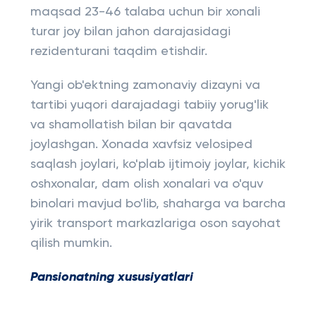
maqsad 23-46 talaba uchun bir xonali
turar joy bilan jahon darajasidagi
rezidenturani taqdim etishdir.
Yangi ob'ektning zamonaviy dizayni va
tartibi yuqori darajadagi tabiiy yorug'lik
va shamollatish bilan bir qavatda
joylashgan. Xonada xavfsiz velosiped
saqlash joylari, ko'plab ijtimoiy joylar, kichik
oshxonalar, dam olish xonalari va o'quv
binolari mavjud bo'lib, shaharga va barcha
yirik transport markazlariga oson sayohat
qilish mumkin.
Pansionatning xususiyatlari