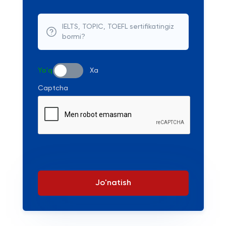
IELTS, TOPIC, TOEFL sertifikatingiz
bormi?
Yo'q
Xa
Captcha
Jo'natish