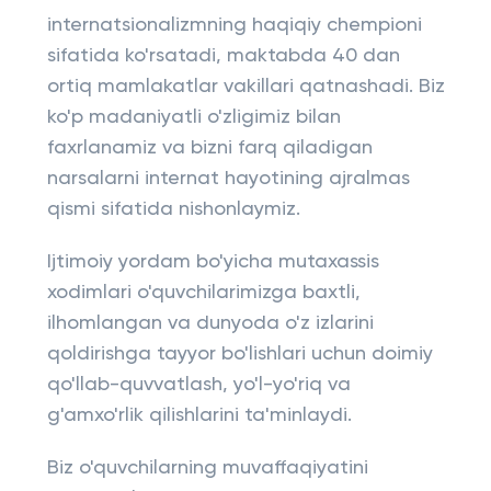
internatsionalizmning haqiqiy chempioni
sifatida ko'rsatadi, maktabda 40 dan
ortiq mamlakatlar vakillari qatnashadi. Biz
ko'p madaniyatli o'zligimiz bilan
faxrlanamiz va bizni farq qiladigan
narsalarni internat hayotining ajralmas
qismi sifatida nishonlaymiz.
Ijtimoiy yordam bo'yicha mutaxassis
xodimlari o'quvchilarimizga baxtli,
ilhomlangan va dunyoda o'z izlarini
qoldirishga tayyor bo'lishlari uchun doimiy
qo'llab-quvvatlash, yo'l-yo'riq va
g'amxo'rlik qilishlarini ta'minlaydi.
Biz o'quvchilarning muvaffaqiyatini