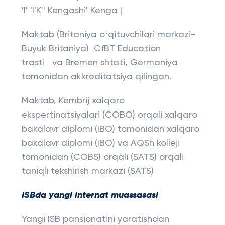
'I' 'I'K'' Kengashi' Kenga |
Maktab (Britaniya oʻqituvchilari markazi-
Buyuk Britaniya) CfBT Education
trasti va Bremen shtati, Germaniya
tomonidan akkreditatsiya qilingan.
Maktab, Kembrij xalqaro
ekspertinatsiyalari (COBO) orqali xalqaro
bakalavr diplomi (IBO) tomonidan xalqaro
bakalavr diplomi (IBO) va AQSh kolleji
tomonidan (COBS) orqali (SATS) orqali
taniqli tekshirish markazi (SATS)
ISBda yangi internat muassasasi
Yangi ISB pansionatini yaratishdan