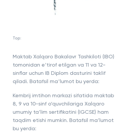
Top:
Maktab Xalqaro Bakalavr Tashkiloti (IBO)
tomonidan eʼtirof etilgan va 11 va 12-
sinflar uchun IB Diplom dasturini taklif
qiladi. Batafsil maʼlumot bu yerda:
Kembrij imtihon markazi sifatida maktab
8, 9 va 10-sinf o‘quvchilariga Xalqaro
umumiy ta’lim sertifikatini (IGCSE) ham
taqdim etishi mumkin. Batafsil ma’lumot
bu yerda: