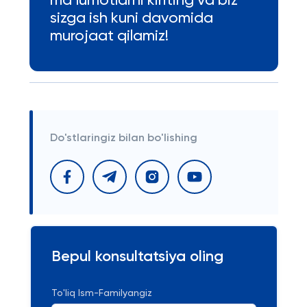
ma’lumotlarni kiriting va biz
sizga ish kuni davomida
murojaat qilamiz!
Do'stlaringiz bilan bo'lishing
Bepul konsultatsiya oling
To'liq Ism-Familyangiz