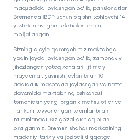
maqsadida joylashgan bo'lib, pansionatlar
Bremenda IBDP uchun o'qishni xohlovchi 14
yoshdan oshgan talabalar uchun
mo'ljallangan.
Bizning ajoyib qarorgohimiz maktabga
yaqin joyda joylashgan bo'lib, zamonaviy
jihozlangan yotoq xonalari, ijtimoiy
maydonlar, yuvinish joylari bilan 10
daqiqalik masofada joylashgan va hafta
davomida maktabning oshxonasi
tomonidan yangi organik mahsulotlar va
har kuni tayyorlangan taomlar bilan
ta'minlanadi. Biz go'zal qishloq bilan
o'ralganmiz, Bremen shahar markazining
madaniy, tarixiy va jozibali diqqatga