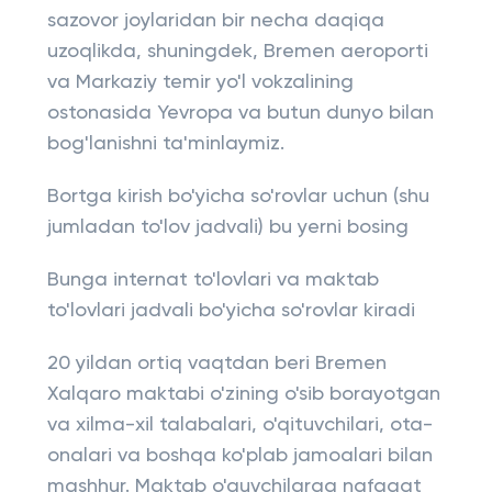
sazovor joylaridan bir necha daqiqa
uzoqlikda, shuningdek, Bremen aeroporti
va Markaziy temir yo'l vokzalining
ostonasida Yevropa va butun dunyo bilan
bog'lanishni ta'minlaymiz.
Bortga kirish bo'yicha so'rovlar uchun (shu
jumladan to'lov jadvali) bu yerni bosing
Bunga internat to'lovlari va maktab
to'lovlari jadvali bo'yicha so'rovlar kiradi
20 yildan ortiq vaqtdan beri Bremen
Xalqaro maktabi o'zining o'sib borayotgan
va xilma-xil talabalari, o'qituvchilari, ota-
onalari va boshqa ko'plab jamoalari bilan
mashhur. Maktab o'quvchilarga nafaqat