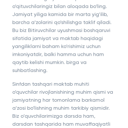
o'qituvchilaringiz bilan aloqada bo'ling.
Jamiyat yiliga kamida bir marta yig'ilib,
barcha a'zolarini qo'shilishga taklif qiladi.
Bu biz Bitiruvchilar uyushmasi boshqaruvi
sifatida jamiyat va maktab haqidagi
yangiliklarni baham ko'rishimiz uchun
imkoniyatdir, balki hamma uchun ham
qaytib kelishi mumkin. birga va
suhbatlashing.
Sinfdan tashqari maktab muhiti
o'quvchilar rivojlanishining muhim qismi va
jamiyatning har tomonlama barkamol
a'zosi bo'lishning muhim tarkibiy qismidir.
Biz o‘quvchilarimizga darsda ham,
darsdan tashqarida ham muvaffaqiyatli