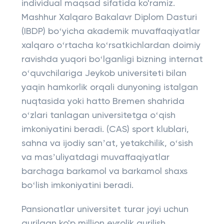
individual maqsad sifatida ko'ramiz.
Mashhur Xalqaro Bakalavr Diplom Dasturi
(IBDP) boʻyicha akademik muvaffaqiyatlar
xalqaro oʻrtacha koʻrsatkichlardan doimiy
ravishda yuqori boʻlganligi bizning internat
oʻquvchilariga Jeykob universiteti bilan
yaqin hamkorlik orqali dunyoning istalgan
nuqtasida yoki hatto Bremen shahrida
oʻzlari tanlagan universitetga oʻqish
imkoniyatini beradi. (CAS) sport klublari,
sahna va ijodiy sanʼat, yetakchilik, oʻsish
va masʼuliyatdagi muvaffaqiyatlar
barchaga barkamol va barkamol shaxs
boʻlish imkoniyatini beradi.
Pansionatlar universitet turar joyi uchun
qurilgan ko'p million evrolik qurilish