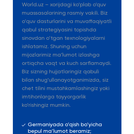
World.uz – xorijdagi ko'plab o'quv
muassasalarining rasmiy vakili. Biz
o’quv dasturlarini va muvaffaqiyatli
qabul strategiyasini topishda
sinovdan o’tgan texnologiyalarni
ishlatamiz. Shuning uchun
mijozlarimiz ma'lumot izlashga
ortiqcha vaqt va kuch sarflamaydi.
Biz sizning hujjatlaringiz qabuli
bilan shug'ullanayotganimizda, siz
chet tilini mustahkamlashingiz yoki
imtihonlarga tayyorgarlik
ko'rishingiz mumkin.
Germaniyada o’qish bo’yicha
bepul ma’lumot beramiz;