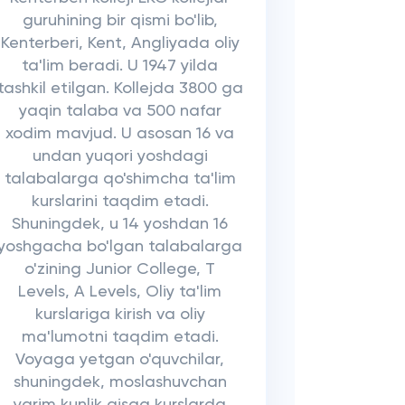
guruhining bir qismi bo'lib,
Kenterberi, Kent, Angliyada oliy
ta'lim beradi. U 1947 yilda
tashkil etilgan. Kollejda 3800 ga
yaqin talaba va 500 nafar
xodim mavjud. U asosan 16 va
undan yuqori yoshdagi
talabalarga qo'shimcha ta'lim
kurslarini taqdim etadi.
Shuningdek, u 14 yoshdan 16
yoshgacha bo'lgan talabalarga
o'zining Junior College, T
Levels, A Levels, Oliy ta'lim
kurslariga kirish va oliy
ma'lumotni taqdim etadi.
Voyaga yetgan o'quvchilar,
shuningdek, moslashuvchan