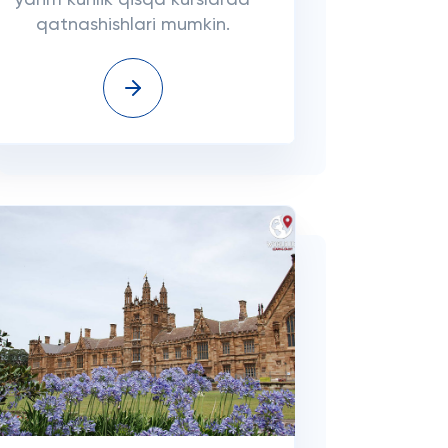
yarim kunlik qisqa kurslarda
qatnashishlari mumkin.