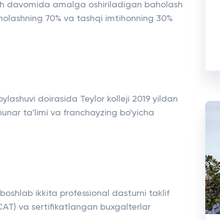
'qish davomida amalga oshiriladigan baholash
holashning 70% va tashqi imtihonning 30%
oylashuvi doirasida Teylor kolleji 2019 yildan
hunar ta'limi va franchayzing bo'yicha
 boshlab ikkita professional dasturni taklif
CAT) va sertifikatlangan buxgalterlar