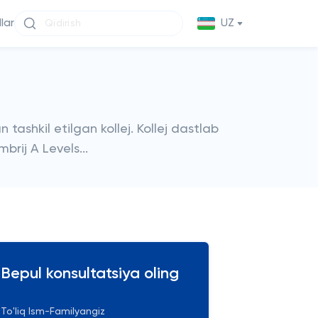
llar
UZ
 tashkil etilgan kollej. Kollej dastlab
brij A Levels...
Bepul konsultatsiya oling
To'liq Ism-Familyangiz