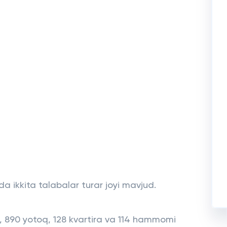
a ikkita talabalar turar joyi mavjud.
b, 890 yotoq, 128 kvartira va 114 hammomi