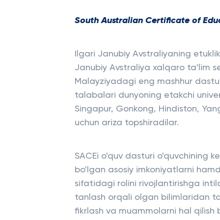
South Australian Certificate of Edu
Ilgari Janubiy Avstraliyaning etuklik
Janubiy Avstraliya xalqaro ta'lim se
Malayziyadagi eng mashhur dasturid
talabalari dunyoning etakchi univer
Singapur, Gonkong, Hindiston, Yang
uchun ariza topshiradilar.
SACEi o'quv dasturi o'quvchining ke
bo'lgan asosiy imkoniyatlarni hamd
sifatidagi rolini rivojlantirishga i
tanlash orqali olgan bilimlaridan t
fikrlash va muammolarni hal qilish