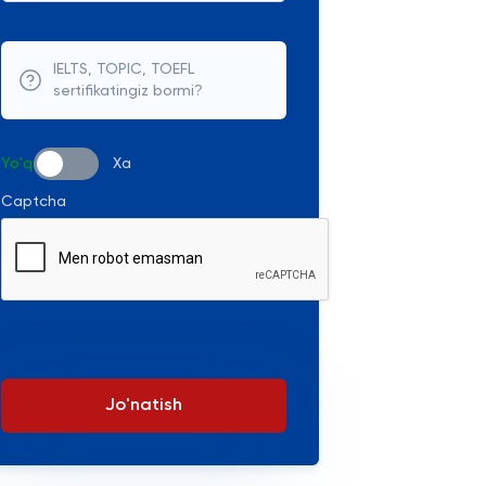
IELTS, TOPIC, TOEFL
sertifikatingiz bormi?
Yo'q
Xa
Captcha
Jo'natish