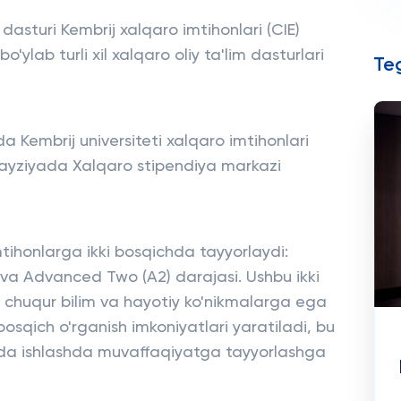
dasturi Kembrij xalqaro imtihonlari (CIE)
ylab turli xil xalqaro oliy ta'lim dasturlari
Teg
a Kembrij universiteti xalqaro imtihonlari
Malayziyada Xalqaro stipendiya markazi
mtihonlarga ikki bosqichda tayyorlaydi:
 va Advanced Two (A2) darajasi. Ushbu ikki
r chuqur bilim va hayotiy ko'nikmalarga ega
bosqich o'rganish imkoniyatlari yaratiladi, bu
akda ishlashda muvaffaqiyatga tayyorlashga