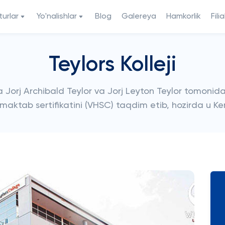
urlar
Yo'nalishlar
Blog
Galereya
Hamkorlik
Filia
Teylors Kolleji
a Jorj Archibald Teylor va Jorj Leyton Teylor tomonidan
 maktab sertifikatini (VHSC) taqdim etib, hozirda u Kem