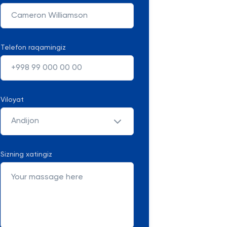
Telefon raqamingiz
Viloyat
Andijon
Sizning xatingiz