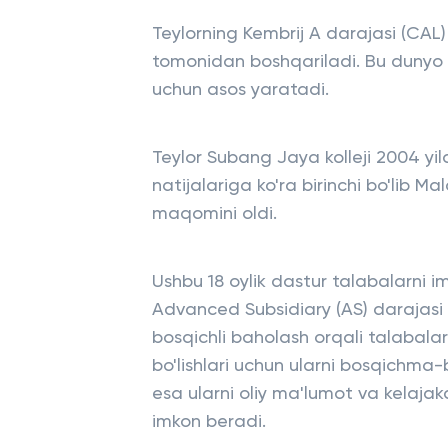
Teylorning Kembrij A darajasi (CAL) 
tomonidan boshqariladi. Bu dunyo bo'
uchun asos yaratadi.
Teylor Subang Jaya kolleji 2004 yild
natijalariga ko'ra birinchi bo'lib 
maqomini oldi.
Ushbu 18 oylik dastur talabalarni i
Advanced Subsidiary (AS) darajasi
bosqichli baholash orqali talabala
bo'lishlari uchun ularni bosqichma-
esa ularni oliy ma'lumot va kelaj
imkon beradi.