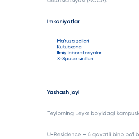
assotsiatsiyasi (ACCA).
Imkoniyatlar
Ma'ruza zallari
Kutubxona
Ilmiy laboratoriyalar
X-Space sinflari
Yashash joyi
Teylorning Leyks bo'yidagi kampusid
U-Residence – 6 qavatli bino bo'li