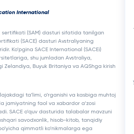
cation International
 sertifikati (SAM) dasturi sifatida tanilgan
rtifikati (SACE) dasturi Avstraliyaning
ir. Ko'pgina SACE International (SACEi)
sitetlariga, shu jumladan Avstraliya,
i Zelandiya, Buyuk Britaniya va AQShga kirish
lajakdagi ta'limi, o'rganishi va kasbiga muhtoj
a jamiyatning faol va xabardor a'zosi
ntiladi. SACE o'quv dasturida talabalar mavzuni
ashqari savodxonlik, hisob-kitob, tanqidiy
 bo'yicha qimmatli ko'nikmalarga ega