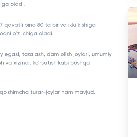
iga oladi.
 qavatli bino 80 ta bir va ikki kishiga
qni o’z ichiga oladi.
y egasi, tozalash, dam olish joylari, umumiy
sh va xizmat ko'rsatish kabi boshqa
o'shimcha turar-joylar ham mavjud.