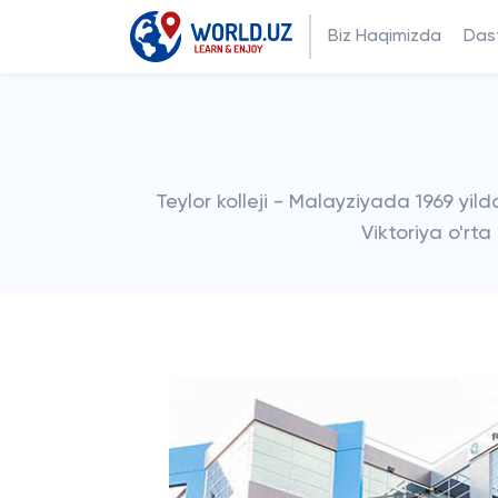
Biz Haqimizda
Dast
Teylor kolleji - Malayziyada 1969 yild
Viktoriya o'rta