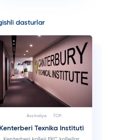
ishli dasturlar
Avstraliya
TOP:
Kenterberi Texnika Instituti
Kenterberi kolleji EKC kollejlar