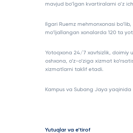
mavjud bo’lgan kvartiralarni o’z ich
Ilgari Ruemz mehmonxonasi bo’lib, 7
mo’ljallangan xonalarda 120 ta yoto
Yotoqxona 24/7 xavfsizlik, doimiy u
oshxona, o'z-o'ziga xizmat ko'rsati
xizmatlarni taklif etadi.
Kampus va Subang Jaya yaqinida q
Yutuqlar va e'tirof