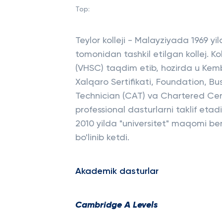
Top:
Teylor kolleji - Malayziyada 1969 yi
tomonidan tashkil etilgan kollej. Ko
(VHSC) taqdim etib, hozirda u Kembr
Xalqaro Sertifikati, Foundation, B
Technician (CAT) va Chartered Cer
professional dasturlarni taklif etadi
2010 yilda "universitet" maqomi beril
bo'linib ketdi.
Akademik dasturlar
Cambridge A Levels