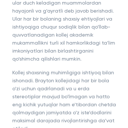
ular duch keladigan muammolardan
hayajonli va g'ayratli deb javob berishadi.
Ular har bir bolaning shaxsiy ehtiyojlari va
ishtiyoqiga chuqur sodiqlik bilan qo'llab-
quvvatlanadigan kollej akademik
mukammallikni turli xil hamkorlikdagi ta'lim
imkoniyatlari bilan birlashtirganini
qo'shimcha qilishlari mumkin.
Kollej shaxsning muhimligiga ishtiyoq bilan
ishonadi. Brayton kollejidagi har bir bola
o'zi uchun qadrlanadi va u erda
stereotiplar mavjud bo'lmagan va hatto
eng kichik yutuqlar ham e'tibordan chetda
qolmaydigan jamiyatda o'z iste'dodlarini
maksimal darajada rivojlantirishga da'vat