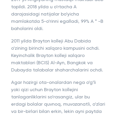
topildi. 2018 yilda u o'rtacha A
darajasidagi natijalar bo'yicha
mamlakatda 5-o'rinni egalladi, 99% A * -B
baholarini oldi.
2011 yilda Brayton kolleji Abu Dabida
o'zining birinchi xalqaro kampusini ochdi.
Keyinchalik Brayton kolleji xalqaro
maktablari (BCIS) Al-Ayn, Bangkok va
Dubayda talabalar shaharchalarini ochdi.
Agar hozirgi ota-onalardan nega o'g'li
yoki qizi uchun Brayton kollejini
tanlaganliklarini so'rasangiz, ular bu
erdagi bolalar quvnoq, muvozanatli, o'zlari
va bir-birlari bilan erkin, lekin ayni paytda