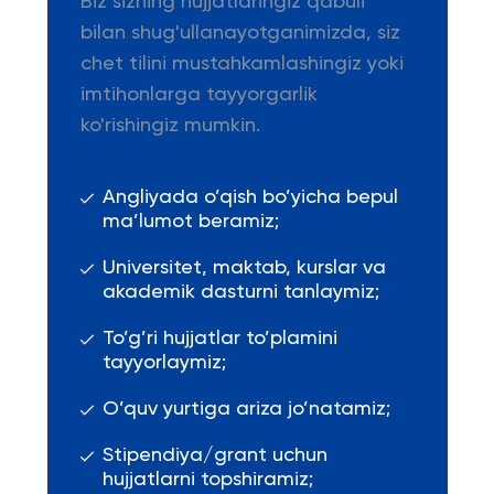
Biz sizning hujjatlaringiz qabuli
bilan shug'ullanayotganimizda, siz
chet tilini mustahkamlashingiz yoki
imtihonlarga tayyorgarlik
ko'rishingiz mumkin.
Angliyada o’qish bo’yicha bepul
ma’lumot beramiz;
Universitet, maktab, kurslar va
akademik dasturni tanlaymiz;
To’g’ri hujjatlar to’plamini
tayyorlaymiz;
O’quv yurtiga ariza jo’natamiz;
Stipendiya/grant uchun
hujjatlarni topshiramiz;