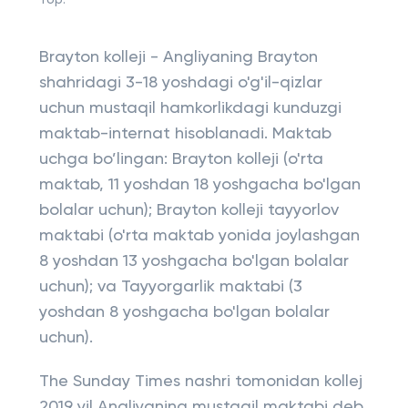
Top:
Brayton kolleji - Angliyaning Brayton
shahridagi 3-18 yoshdagi o'g'il-qizlar
uchun mustaqil hamkorlikdagi kunduzgi
maktab-internat hisoblanadi. Maktab
uchga bo’lingan: Brayton kolleji (o'rta
maktab, 11 yoshdan 18 yoshgacha bo'lgan
bolalar uchun); Brayton kolleji tayyorlov
maktabi (o'rta maktab yonida joylashgan
8 yoshdan 13 yoshgacha bo'lgan bolalar
uchun); va Tayyorgarlik maktabi (3
yoshdan 8 yoshgacha bo'lgan bolalar
uchun).
The Sunday Times nashri tomonidan kollej
2019 yil Angliyaning mustaqil maktabi deb