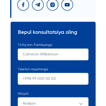
Bepul konsultatsiya oling
To'liq Ism-Familyangiz
Telefon raqamingiz
Viloyat
Andijon