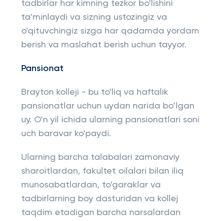
tadbirlar har kimning tezkor bo'lishini
ta'minlaydi va sizning ustozingiz va
o'qituvchingiz sizga har qadamda yordam
berish va maslahat berish uchun tayyor.
Pansionat
Brayton kolleji - bu to'liq va haftalik
pansionatlar uchun uydan narida bo’lgan
uy. O'n yil ichida ularning pansionatlari soni
uch baravar ko'paydi.
Ularning barcha talabalari zamonaviy
sharoitlardan, fakultet oilalari bilan iliq
munosabatlardan, to'garaklar va
tadbirlarning boy dasturidan va kollej
taqdim etadigan barcha narsalardan