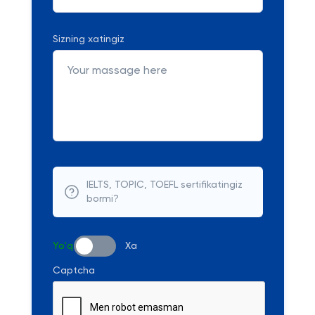
Sizning xatingiz
IELTS, TOPIC, TOEFL sertifikatingiz
bormi?
Yo'q
Xa
Captcha