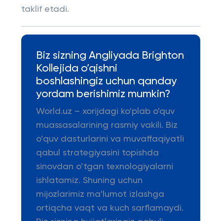
taklif etadi.
Biz sizning Angliyada Brighton
Kollejida o’qishni
boshlashingiz uchun qanday
yordam berishimiz mumkin?
World.uz – xorijdagi ko'plab o'quv
muassasalarining rasmiy vakili. Biz
o’quv dasturlarini va muvaffaqiyatli
qabul strategiyasini topishda
sinovdan o’tgan texnologiyalarni
ishlatamiz. Shuning uchun
mijozlarimiz ma'lumot izlashga
ortiqcha vaqt va kuch sarflamaydi.