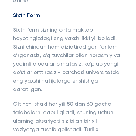
etiladi.
Sixth Form
Sixth form sizning o'rta maktab
hayotingizdagi eng yaxshi ikki yil bo'ladi.
Sizni chindan ham qiziqtiradigan fanlarni
o’rganasiz, o'qituvchilar bilan norasmiy va
yoqimli aloqalar o'rnatasiz, ko'plab yangi
do'stlar orttirasiz - barchasi universitetda
eng yaxshi natijalarga erishishga
qaratilgan.
Oltinchi shakl har yili 50 dan 60 gacha
talabalarni qabul qiladi, shuning uchun
ularning aksariyati siz bilan bir xil
vaziyatga tushib qolishadi. Turli xil