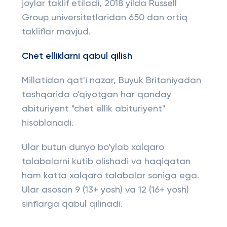
joylar taklif etiladi, 2018 yilda Russell
Group universitetlaridan 650 dan ortiq
takliflar mavjud.
Chet elliklarni qabul qilish
Millatidan qat'i nazar, Buyuk Britaniyadan
tashqarida o'qiyotgan har qanday
abituriyent "chet ellik abituriyent"
hisoblanadi.
Ular butun dunyo bo'ylab xalqaro
talabalarni kutib olishadi va haqiqatan
ham katta xalqaro talabalar soniga ega.
Ular asosan 9 (13+ yosh) va 12 (16+ yosh)
sinflarga qabul qilinadi.