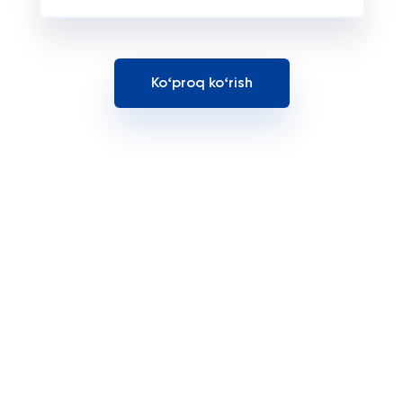
Koʻproq koʻrish