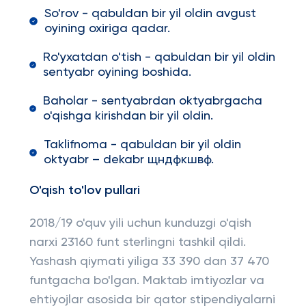
So'rov - qabuldan bir yil oldin avgust
oyining oxiriga qadar.
Ro'yxatdan o'tish - qabuldan bir yil oldin
sentyabr oyining boshida.
Baholar - sentyabrdan oktyabrgacha
o'qishga kirishdan bir yil oldin.
Taklifnoma - qabuldan bir yil oldin
oktyabr – dekabr щндфкшвф.
O'qish to'lov pullari
2018/19 o'quv yili uchun kunduzgi o'qish
narxi 23160 funt sterlingni tashkil qildi.
Yashash qiymati yiliga 33 390 dan 37 470
funtgacha bo'lgan. Maktab imtiyozlar va
ehtiyojlar asosida bir qator stipendiyalarni