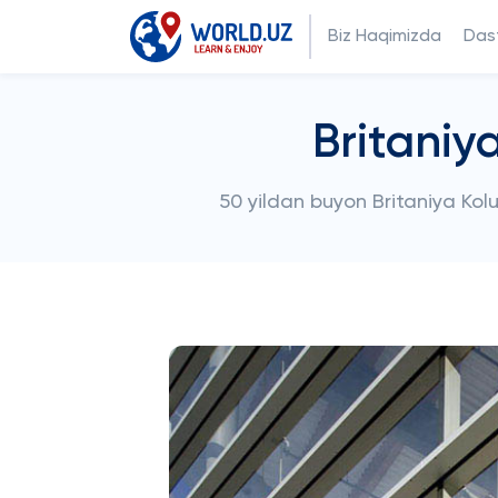
Biz Haqimizda
Dast
Britaniy
50 yildan buyon Britaniya Kolu