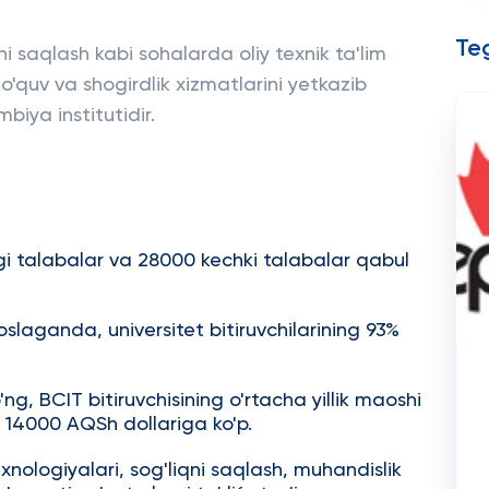
Teg
ni saqlash kabi sohalarda oliy texnik ta'lim
quv va shogirdlik xizmatlarini yetkazib
biya institutidir.
gi talabalar va 28000 kechki talabalar qabul
slaganda, universitet bitiruvchilarining 93%
o'ng, BCIT bitiruvchisining o'rtacha yillik maoshi
 14000 AQSh dollariga ko'p.
xnologiyalari, sog'liqni saqlash, muhandislik