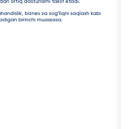
dan ortiq dasturlarni taklif etadi.
andislik, biznes va sog'liqni saqlash kabi
radigan birinchi muassasa.