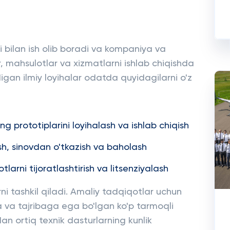
i bilan ish olib boradi va kompaniya va
, mahsulotlar va xizmatlarni ishlab chiqishda
igan ilmiy loyihalar odatda quyidagilarni o'z
ing prototiplarini loyihalash va ishlab chiqish
lish, sinovdan o'tkazish va baholash
larni tijoratlashtirish va litsenziyalash
 tashkil qiladi. Amaliy tadqiqotlar uchun
a va tajribaga ega bo'lgan ko'p tarmoqli
dan ortiq texnik dasturlarning kunlik