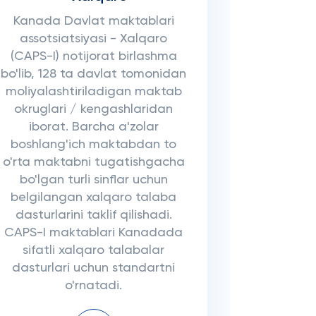
Kanada Davlat maktablari
assotsiatsiyasi - Xalqaro
(CAPS-I) notijorat birlashma
bo'lib, 128 ta davlat tomonidan
moliyalashtiriladigan maktab
okruglari / kengashlaridan
iborat. Barcha a'zolar
boshlang'ich maktabdan to
o'rta maktabni tugatishgacha
bo'lgan turli sinflar uchun
belgilangan xalqaro talaba
dasturlarini taklif qilishadi.
CAPS-I maktablari Kanadada
sifatli xalqaro talabalar
dasturlari uchun standartni
o'rnatadi.