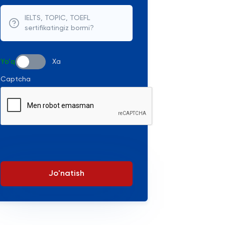
IELTS, TOPIC, TOEFL
sertifikatingiz bormi?
Yo'q
Xa
Captcha
Jo'natish