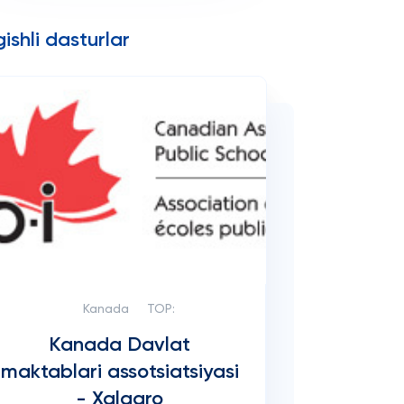
ishli dasturlar
Kanada
TOP:
Kanada Davlat
maktablari assotsiatsiyasi
- Xalqaro