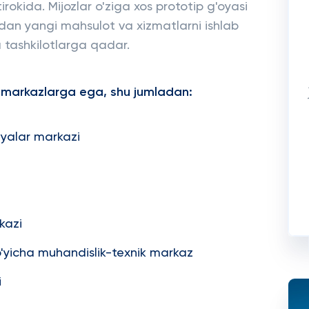
tirokida. Mijozlar o'ziga xos prototip g'oyasi
dan yangi mahsulot va xizmatlarni ishlab
 tashkilotlarga qadar.
iy markazlarga ega, shu jumladan:
iyalar markazi
kazi
o'yicha muhandislik-texnik markaz
i