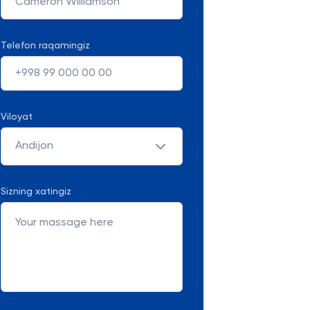
Telefon raqamingiz
Viloyat
Andijon
Sizning xatingiz