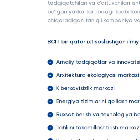
tadqiqotchilari va o'qituvchilari ish
bo'lgan yakka tartibdagi tadbirkor
chiqaradigan taniqli kompaniya va
BCIT bir qator ixtisoslashgan ilm
Amaliy tadqiqotlar va innovats
Arxitektura ekologiyasi markazi
Kiberxavfsizlik markazi
Energiya tizimlarini qo'llash mar
Ruxsat berish va texnologiya b
Tahlilni takomillashtirish markaz