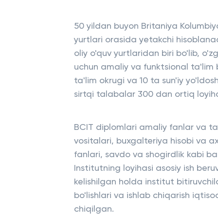
50 yildan buyon Britaniya Kolumbiya
yurtlari orasida yetakchi hisoblana
oliy o'quv yurtlaridan biri bo'lib, o
uchun amaliy va funktsional ta'lim 
ta'lim okrugi va 10 ta sun'iy yo'ld
sirtqi talabalar 300 dan ortiq loyih
BCIT diplomlari amaliy fanlar va t
vositalari, buxgalteriya hisobi va a
fanlari, savdo va shogirdlik kabi b
Institutning loyihasi asosiy ish beru
kelishilgan holda institut bitiruvch
bo'lishlari va ishlab chiqarish iqtiso
chiqilgan.