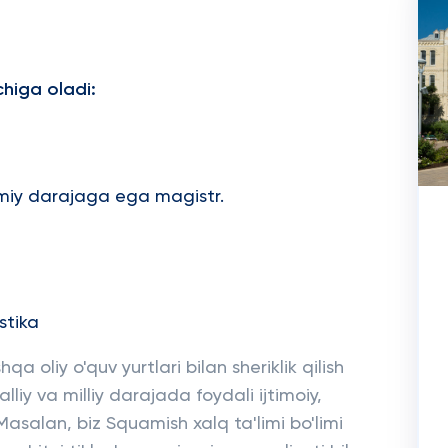
chiga oladi:
ilmiy darajaga ega magistr.
stika
 oliy o'quv yurtlari bilan sheriklik qilish
liy va milliy darajada foydali ijtimoiy,
Masalan, biz Squamish xalq ta'limi bo'limi