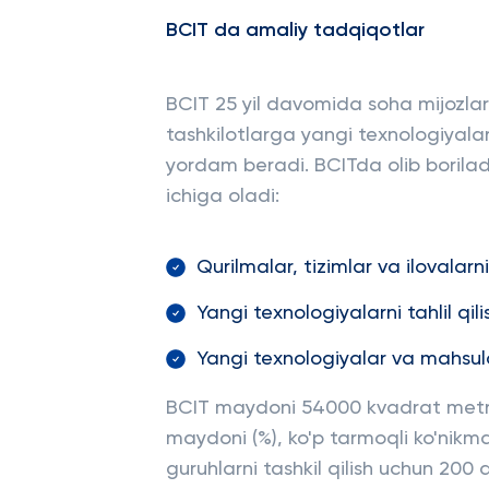
BCIT da amaliy tadqiqotlar
BCIT 25 yil davomida soha mijozlar
tashkilotlarga yangi texnologiyalar
yordam beradi. BCITda olib borilad
ichiga oladi:
Qurilmalar, tizimlar va ilovalarn
Yangi texnologiyalarni tahlil qi
Yangi texnologiyalar va mahsulot
BCIT maydoni 54000 kvadrat metrni
maydoni (%), ko'p tarmoqli ko'nikm
guruhlarni tashkil qilish uchun 200 