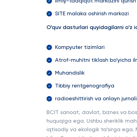
Ilmiy-tadqiqot markazini qurish
SITE malaka oshirish markazi
O'quv dasturlari quyidagilarni o'z i
Kompyuter tizimlari
Atrof-muhitni tiklash bo'yicha 
Muhandislik
Tibbiy rentgenografiya
radioeshittirish va onlayn jurnali
BCIT sanoat, davlat, biznes va boshqa
huquqiga ega. Ushbu sheriklik mahal
iqtisodiy va ekologik ta'sirga ega. 