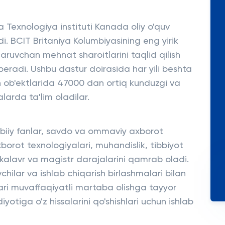
 Texnologiya instituti Kanada oliy o'quv
di. BCIT Britaniya Kolumbiyasining eng yirik
'zgaruvchan mehnat sharoitlarini taqlid qilish
beradi. Ushbu dastur doirasida har yili beshta
osh ob'ektlarida 47000 dan ortiq kunduzgi va
alarda ta'lim oladilar.
abiiy fanlar, savdo va ommaviy axborot
xborot texnologiyalari, muhandislik, tibbiyot
akalavr va magistr darajalarini qamrab oladi.
vchilar va ishlab chiqarish birlashmalari bilan
ilari muvaffaqiyatli martaba olishga tayyor
diyotiga o'z hissalarini qo'shishlari uchun ishlab