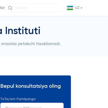
llar
UZ
Instituti
i orasida yetakchi hisoblanadi.
Bepul konsultatsiya oling
To'liq Ism-Familyangiz