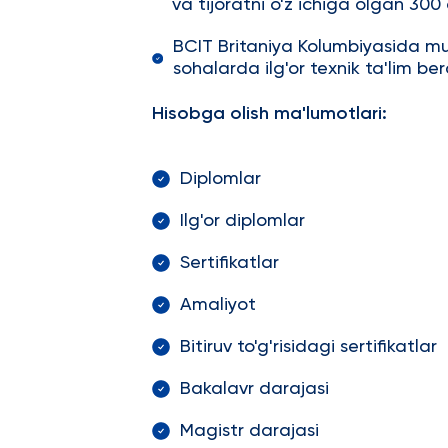
va tijoratni o'z ichiga olgan 300 
BCIT Britaniya Kolumbiyasida muh
sohalarda ilg'or texnik ta'lim be
Hisobga olish ma'lumotlari:
Diplomlar
Ilg'or diplomlar
Sertifikatlar
Amaliyot
Bitiruv to'g'risidagi sertifikatlar
Bakalavr darajasi
Magistr darajasi