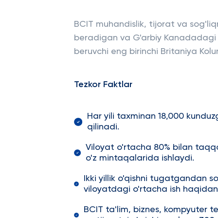
BCIT muhandislik, tijorat va sog'liq
beradigan va G'arbiy Kanadadagi o'
beruvchi eng birinchi Britaniya Kolum
Tezkor Faktlar
Har yili taxminan 18,000 kunduz
qilinadi.
Viloyat o'rtacha 80% bilan taqqo
o'z mintaqalarida ishlaydi.
Ikki yillik o'qishni tugatgandan s
viloyatdagi o'rtacha ish haqidan
BCIT ta'lim, biznes, kompyuter te