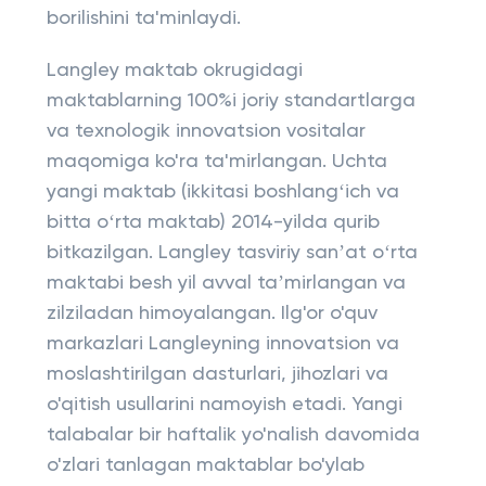
borilishini ta'minlaydi.
Langley maktab okrugidagi
maktablarning 100%i joriy standartlarga
va texnologik innovatsion vositalar
maqomiga ko'ra ta'mirlangan. Uchta
yangi maktab (ikkitasi boshlangʻich va
bitta oʻrta maktab) 2014-yilda qurib
bitkazilgan. Langley tasviriy sanʼat oʻrta
maktabi besh yil avval taʼmirlangan va
zilziladan himoyalangan. Ilg'or o'quv
markazlari Langleyning innovatsion va
moslashtirilgan dasturlari, jihozlari va
o'qitish usullarini namoyish etadi. Yangi
talabalar bir haftalik yo'nalish davomida
o'zlari tanlagan maktablar bo'ylab