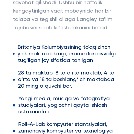
sayohat qilishadi. Ushbu bir haftalik
kengaytirilgan vaqt mobaynida har bir
talaba va tegishli oilaga Langley ta'lim
tajribasini sinab ko'rish imkonini beradi.
Britaniya Kolumbiyasining to'qqizinchi
yirik maktab okrugi; eramizdan avvalgi
tug'ilgan joy sifatida tanilgan
28 ta maktab, 8 ta oʻrta maktab, 4 ta
oʻrta va 18 ta boshlangʻich maktabda
20 ming oʻquvchi bor.
Yangi media, musiqa va fotografiya
studiyalari, yog'ochni qayta ishlash
ustaxonalari
Roll-A-Lab kompyuter stantsiyalari,
zamonaviy kompyuter va texnologiya