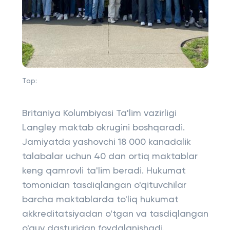
Top:
Britaniya Kolumbiyasi Ta'lim vazirligi
Langley maktab okrugini boshqaradi.
Jamiyatda yashovchi 18 000 kanadalik
talabalar uchun 40 dan ortiq maktablar
keng qamrovli ta'lim beradi. Hukumat
tomonidan tasdiqlangan o'qituvchilar
barcha maktablarda to'liq hukumat
akkreditatsiyadan o'tgan va tasdiqlangan
o'quv dasturidan foydalanishadi.