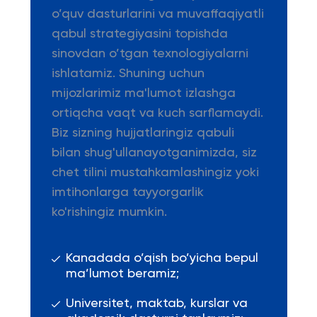
o’quv dasturlarini va muvaffaqiyatli
qabul strategiyasini topishda
sinovdan o’tgan texnologiyalarni
ishlatamiz. Shuning uchun
mijozlarimiz ma'lumot izlashga
ortiqcha vaqt va kuch sarflamaydi.
Biz sizning hujjatlaringiz qabuli
bilan shug'ullanayotganimizda, siz
chet tilini mustahkamlashingiz yoki
imtihonlarga tayyorgarlik
ko'rishingiz mumkin.
Kanadada o’qish bo’yicha bepul
ma’lumot beramiz;
Universitet, maktab, kurslar va