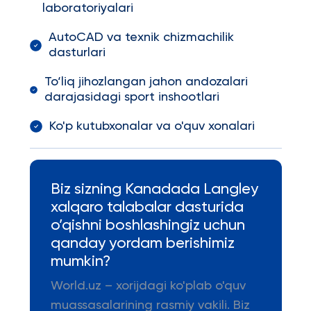
laboratoriyalari
AutoCAD va texnik chizmachilik
dasturlari
To‘liq jihozlangan jahon andozalari
darajasidagi sport inshootlari
Ko'p kutubxonalar va o'quv xonalari
Biz sizning Kanadada Langley
xalqaro talabalar dasturida
o’qishni boshlashingiz uchun
qanday yordam berishimiz
mumkin?
World.uz – xorijdagi ko'plab o'quv
muassasalarining rasmiy vakili. Biz