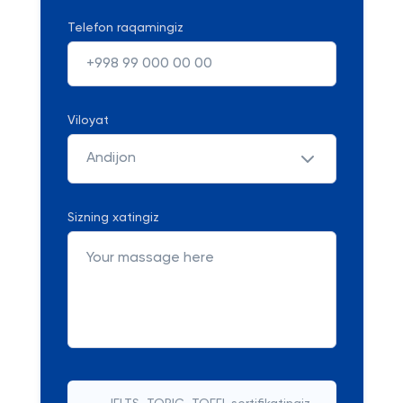
Telefon raqamingiz
Viloyat
Andijon
Sizning xatingiz