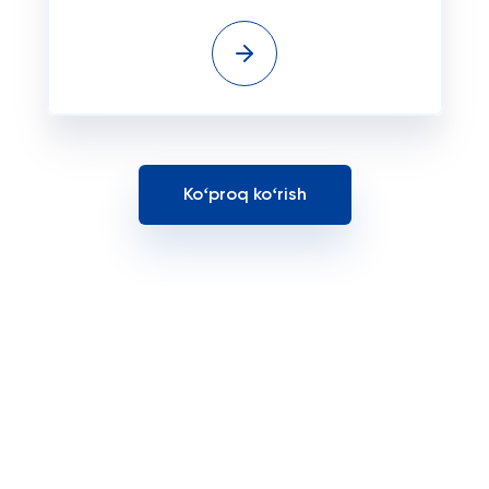
Koʻproq koʻrish