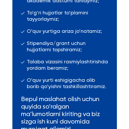
akademik dasturni tanlaymiz;
To’g’ri hujjatlar to’plamini
tayyorlaymiz;
O’quv yurtiga ariza jo’natamiz;
Stipendiya/grant uchun
hujjatlarni topshiramiz;
Talaba vizasini rasmiylashtirishda
yordam beramiz;
O’quv yurti eshigigacha olib
borib qo’yishni tashkillashtiramiz.
Bepul maslahat olish uchun
quyida so’ralgan
ma’lumotlarni kiriting va biz
sizga ish kuni davomida