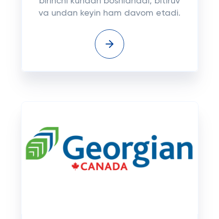
birinchi kundan boshlanadi, bitiruv
va undan keyin ham davom etadi.