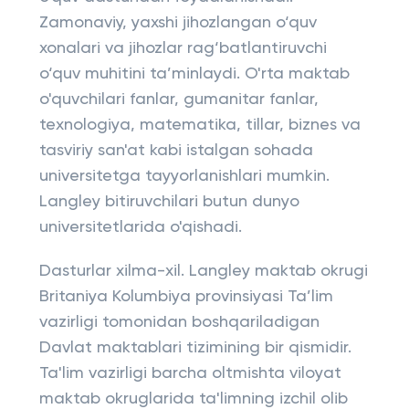
Zamonaviy, yaxshi jihozlangan o‘quv
xonalari va jihozlar rag‘batlantiruvchi
o‘quv muhitini ta’minlaydi. O'rta maktab
o'quvchilari fanlar, gumanitar fanlar,
texnologiya, matematika, tillar, biznes va
tasviriy san'at kabi istalgan sohada
universitetga tayyorlanishlari mumkin.
Langley bitiruvchilari butun dunyo
universitetlarida o'qishadi.
Dasturlar xilma-xil. Langley maktab okrugi
Britaniya Kolumbiya provinsiyasi Ta’lim
vazirligi tomonidan boshqariladigan
Davlat maktablari tizimining bir qismidir.
Ta'lim vazirligi barcha oltmishta viloyat
maktab okruglarida ta'limning izchil olib