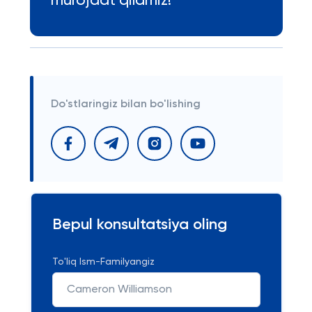
murojaat qilamiz!
Do'stlaringiz bilan bo'lishing
Bepul konsultatsiya oling
To'liq Ism-Familyangiz