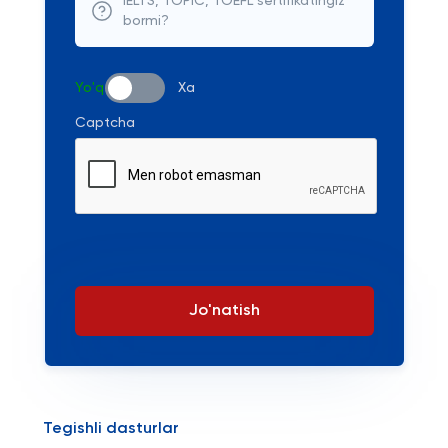
IELTS, TOPIC, TOEFL sertifikatingiz
bormi?
Yo'q
Xa
Captcha
Jo'natish
Tegishli dasturlar