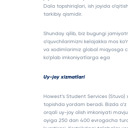
Dala topshiriqlari, ish joyida o'qiti
tarkibiy qismidir.
Shunday qilib, biz bugungi jamiyat
o'quvchilarimizni kelajakka mos ko'
va xodimlarimiz global miqyosga chi
ko'plab imkoniyatlarga ega
Uy-joy xizmatlari
Howest's Student Services (Stuvo) 
topishda yordam beradi. Bizda o'z t
orqali uy-joy olish imkoniyati mav
oyiga 250 dan 400 evrogacha tura