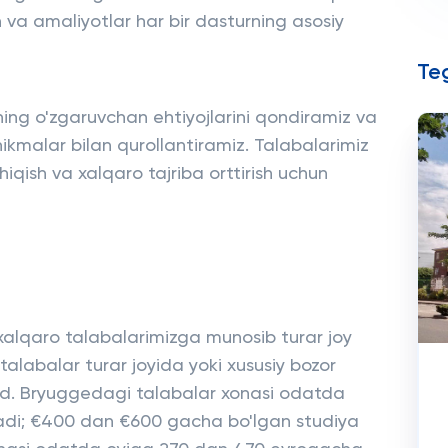
sh va amaliyotlar har bir dasturning asosiy
Teg
ning o'zgaruvchan ehtiyojlarini qondiramiz va
nikmalar bilan qurollantiramiz. Talabalarimiz
qish va xalqaro tajriba orttirish uchun
xalqaro talabalarimizga munosib turar joy
alabalar turar joyida yoki xususiy bozor
jud. Bryuggedagi talabalar xonasi odatda
di; €400 dan €600 gacha bo'lgan studiya