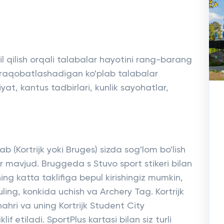
l qilish orqali talabalar hayotini rang-barang
un raqobatlashadigan ko'plab talabalar
t, kantus tadbirlari, kunlik sayohatlar,
 (Kortrijk yoki Bruges) sizda sog'lom bo'lish
ar mavjud. Bruggeda s Stuvo sport stikeri bilan
ing katta taklifiga bepul kirishingiz mumkin,
ling, konkida uchish va Archery Tag. Kortrijk
shahri va uning Kortrijk Student City
 etiladi. SportPlus kartasi bilan siz turli