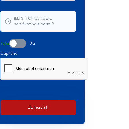
IELTS, TOPIC, TOEFL
sertifikatingiz bormi?
Yo'q
Xa
Captcha
Jo'natish