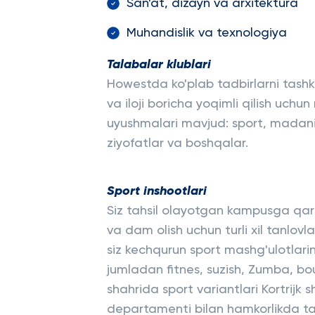
San'at, dizayn va arxitektura
Muhandislik va texnologiya
Talabalar klublari
Howestda ko'plab tadbirlarni tashki
va iloji boricha yoqimli qilish uch
uyushmalari mavjud: sport, madaniya
ziyofatlar va boshqalar.
Sport inshootlari
Siz tahsil olayotgan kampusga qarab
va dam olish uchun turli xil tanlovl
siz kechqurun sport mashg'ulotlarin
jumladan fitnes, suzish, Zumba, bou
shahrida sport variantlari Kortrijk 
departamenti bilan hamkorlikda taklif