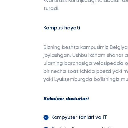
kvartirasi. Kortrijkdagi talabalar
turadi.
Kampus hayoti
Bizning beshta kampusimiz Belgiyani
joylashgan. Ushbu ixcham shaharla
ularning barchasiga velosipedda o
bir necha soat ichida poezd yoki m
yoki Lyuksemburgda bo'lishingiz m
Bakalavr dasturlari
Kompyuter fanlari va IT