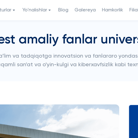
urlar
Yo'nalishlar
Blog
Galereya
Hamkorlik
Filia
st amaliy fanlar univers
ta'lim va tadqiqotga innovatsion va fanlararo yondas
aqamli san'at va o'yin-kulgi va kiberxavfsizlik kabi tex