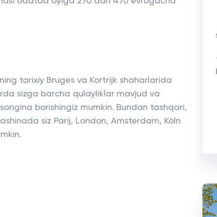
 xonasi odatda oyiga 270 dan 470 evrogacha
ng tarixiy Bruges va Kortrijk shaharlarida
rda sizga barcha qulayliklar mavjud va
songina borishingiz mumkin. Bundan tashqari,
ashinada siz Parij, London, Amsterdam, Köln
umkin.