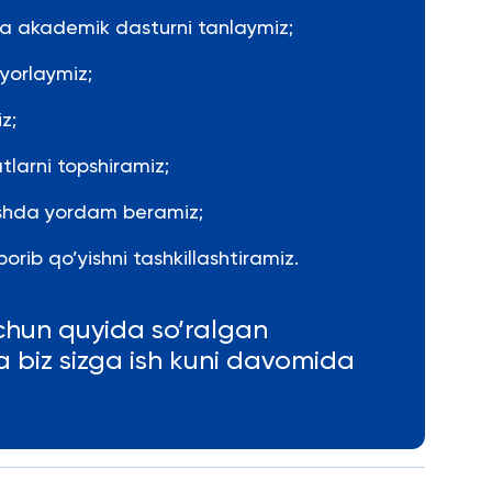
 va akademik dasturni tanlaymiz;
yyorlaymiz;
z;
tlarni topshiramiz;
rishda yordam beramiz;
orib qo’yishni tashkillashtiramiz.
chun quyida so’ralgan
va biz sizga ish kuni davomida