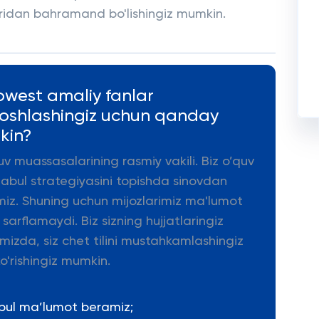
ridan bahramand bo'lishingiz mumkin.
owest amaliy fanlar
 boshlashingiz uchun qanday
kin?
uv muassasalarining rasmiy vakili. Biz o’quv
qabul strategiyasini topishda sinovdan
miz. Shuning uchun mijozlarimiz ma'lumot
arflamaydi. Biz sizning hujjatlaringiz
mizda, siz chet tilini mustahkamlashingiz
o'rishingiz mumkin.
epul ma’lumot beramiz;