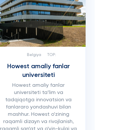
Belgiya
TOP:
Howest amaliy fanlar
universiteti
Howest amaliy fanlar
universiteti ta'lim va
tadqiqotga innovatsion va
fanlararo yondashuvi bilan
mashhur. Howest o'zining
raqamli dizayn va rivojlanish,
raqamli san'at va o'yin-kulgi va