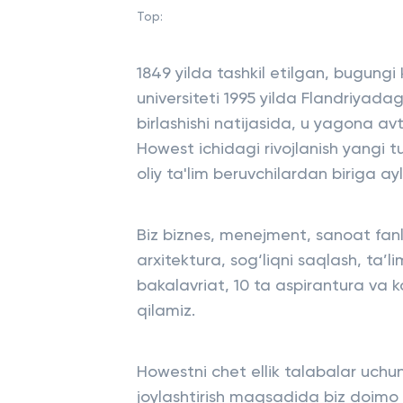
Top:
1849 yilda tashkil etilgan, bugungi
universiteti 1995 yilda Flandriyadag
birlashishi natijasida, u yagona a
Howest ichidagi rivojlanish yangi t
oliy ta'lim beruvchilardan biriga ay
Biz biznes, menejment, sanoat fanla
arxitektura, sog‘liqni saqlash, ta’l
bakalavriat, 10 ta aspirantura va ko
qilamiz.
Howestni chet ellik talabalar uchu
joylashtirish maqsadida biz doimo in