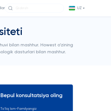
llar
UZ
iteti
huvi bilan mashhur. Howest o'zining
nologik dasturlari bilan mashhur.
Bepul konsultatsiya oling
To'liq Ism-Familyangiz