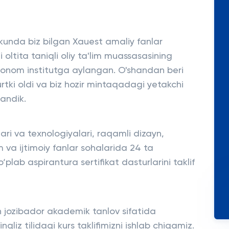
 kunda biz bilgan Xauest amaliy fanlar
i oltita taniqli oliy ta'lim muassasasining
vtonom institutga aylangan. O'shandan beri
urtki oldi va biz hozir mintaqadagi yetakchi
landik.
ri va texnologiyalari, raqamli dizayn,
im va ijtimoiy fanlar sohalarida 24 ta
‘plab aspirantura sertifikat dasturlarini taklif
n jozibador akademik tanlov sifatida
gliz tilidagi kurs taklifimizni ishlab chiqamiz.