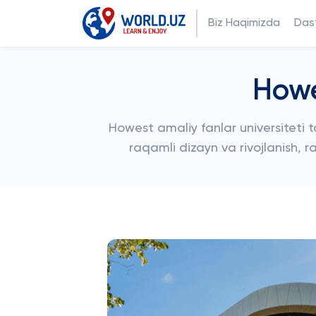
Biz Haqimizda
Dast
Howe
Howest amaliy fanlar universiteti 
raqamli dizayn va rivojlanish, r