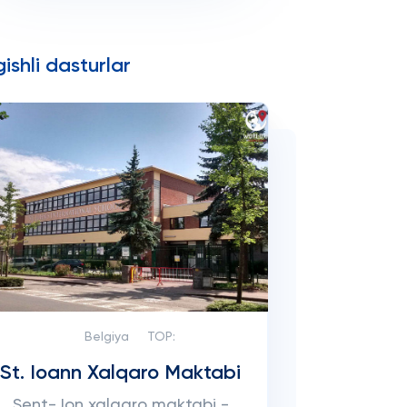
ishli dasturlar
Belgiya
TOP:
St. Ioann Xalqaro Maktabi
Sent-Jon xalqaro maktabi -