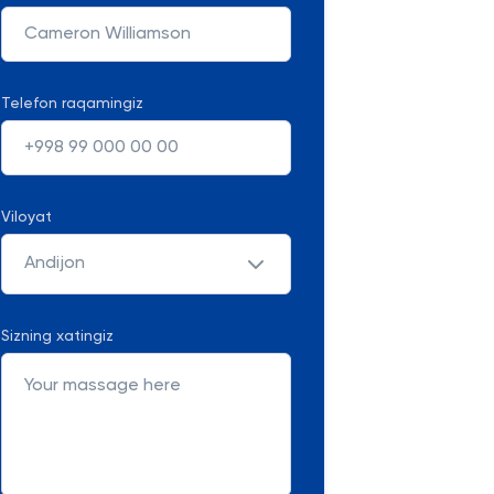
Telefon raqamingiz
Viloyat
Andijon
Sizning xatingiz