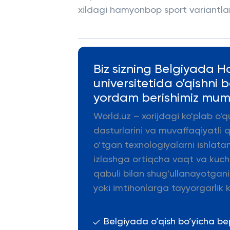
xildagi hamyonbop sport variantla
Biz sizning Belgiyada H
universitetida o’qishni
yordam berishimiz mum
World.uz – xorijdagi ko'plab o'q
dasturlarini va muvaffaqiyatli 
o’tgan texnologiyalarni ishlata
izlashga ortiqcha vaqt va kuch s
qabuli bilan shug'ullanayotgani
yoki imtihonlarga tayyorgarlik k
Belgiyada o’qish bo’yicha b