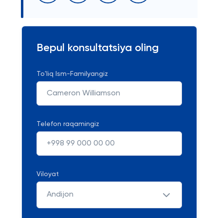
Bepul konsultatsiya oling
To'liq Ism-Familyangiz
Telefon raqamingiz
Viloyat
Andijon