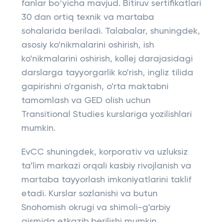
fanlar boʻyicha mavjud. Bitiruv sertifikatlari
30 dan ortiq texnik va martaba
sohalarida beriladi. Talabalar, shuningdek,
asosiy ko'nikmalarini oshirish, ish
ko'nikmalarini oshirish, kollej darajasidagi
darslarga tayyorgarlik ko'rish, ingliz tilida
gapirishni o'rganish, o'rta maktabni
tamomlash va GED olish uchun
Transitional Studies kurslariga yozilishlari
mumkin.
EvCC shuningdek, korporativ va uzluksiz
ta'lim markazi orqali kasbiy rivojlanish va
martaba tayyorlash imkoniyatlarini taklif
etadi. Kurslar sozlanishi va butun
Snohomish okrugi va shimoli-g'arbiy
qismida etkazib berilishi mumkin.