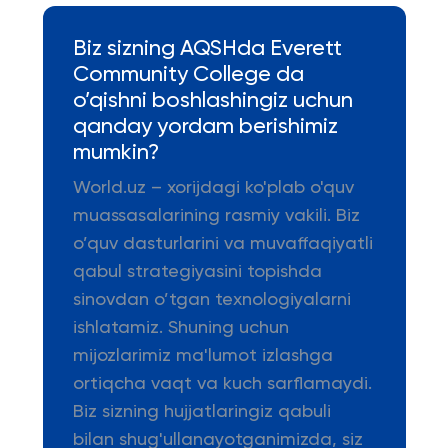
Biz sizning AQSHda Everett
Community College da
o’qishni boshlashingiz uchun
qanday yordam berishimiz
mumkin?
World.uz – xorijdagi ko'plab o'quv
muassasalarining rasmiy vakili. Biz
o’quv dasturlarini va muvaffaqiyatli
qabul strategiyasini topishda
sinovdan o’tgan texnologiyalarni
ishlatamiz. Shuning uchun
mijozlarimiz ma'lumot izlashga
ortiqcha vaqt va kuch sarflamaydi.
Biz sizning hujjatlaringiz qabuli
bilan shug'ullanayotganimizda, siz