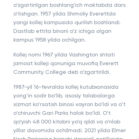
o'zgartirilgan boshlang'ich maktabda dars
o'tishgan. 1957 yilda Shimoliy Everettda
yangi kollej kampusida qurilish boshlandi.
Dastlab ettita binoni o'z ichiga olgan
kampus 1958 yilda ochilgan.
Kollej nomi 1967 yilda Vashington shtati
jamoat kolleji qonuniga muvofiq Everett
Community College deb o'zgartirildi.
1987-yil 16-fevralda kollej kutubxonasida
yong‘in sodir bo‘lib, asosiy talabalarga
xizmat ko‘rsatish binosi vayron bo‘ldi va o‘t
o‘chiruvchi Gari Parks halok bo‘ldi. O't
qo'yish 48 000 kitobni yo'q qildi va o'nlab
yillar davomida ochilmadi. 2021 yilda Elmer