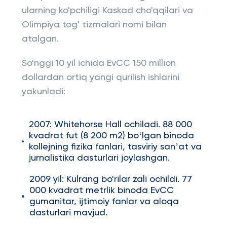
ularning ko'pchiligi Kaskad cho'qqilari va
Olimpiya tog' tizmalari nomi bilan
atalgan.
So'nggi 10 yil ichida EvCC 150 million
dollardan ortiq yangi qurilish ishlarini
yakunladi:
2007: Whitehorse Hall ochiladi. 88 000
kvadrat fut (8 200 m2) boʻlgan binoda
kollejning fizika fanlari, tasviriy sanʼat va
jurnalistika dasturlari joylashgan.
2009 yil: Kulrang bo'rilar zali ochildi. 77
000 kvadrat metrlik binoda EvCC
gumanitar, ijtimoiy fanlar va aloqa
dasturlari mavjud.