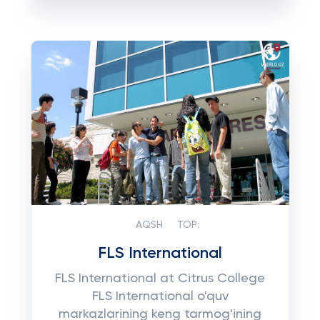
AQSH
TOP:
FLS International
FLS International at Citrus College
FLS International o'quv
markazlarining keng tarmog'ining