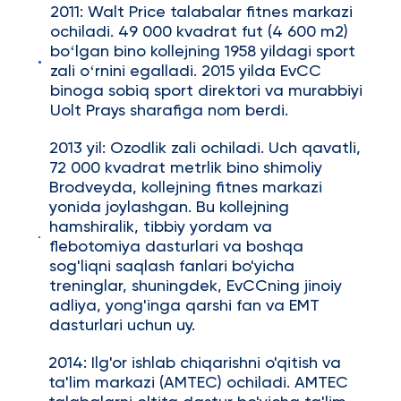
2011: Walt Price talabalar fitnes markazi
ochiladi. 49 000 kvadrat fut (4 600 m2)
boʻlgan bino kollejning 1958 yildagi sport
zali oʻrnini egalladi. 2015 yilda EvCC
binoga sobiq sport direktori va murabbiyi
Uolt Prays sharafiga nom berdi.
2013 yil: Ozodlik zali ochiladi. Uch qavatli,
72 000 kvadrat metrlik bino shimoliy
Brodveyda, kollejning fitnes markazi
yonida joylashgan. Bu kollejning
hamshiralik, tibbiy yordam va
flebotomiya dasturlari va boshqa
sog'liqni saqlash fanlari bo'yicha
treninglar, shuningdek, EvCCning jinoiy
adliya, yong'inga qarshi fan va EMT
dasturlari uchun uy.
2014: Ilg'or ishlab chiqarishni o'qitish va
ta'lim markazi (AMTEC) ochiladi. AMTEC