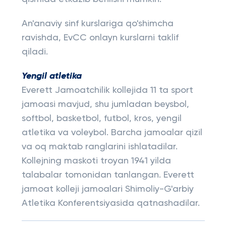
An'anaviy sinf kurslariga qo'shimcha
ravishda, EvCC onlayn kurslarni taklif
qiladi.
Yengil atletika
Everett Jamoatchilik kollejida 11 ta sport
jamoasi mavjud, shu jumladan beysbol,
softbol, ​​basketbol, ​​futbol, ​​kros, yengil
atletika va voleybol. Barcha jamoalar qizil
va oq maktab ranglarini ishlatadilar.
Kollejning maskoti troyan 1941 yilda
talabalar tomonidan tanlangan. Everett
jamoat kolleji jamoalari Shimoliy-G'arbiy
Atletika Konferentsiyasida qatnashadilar.