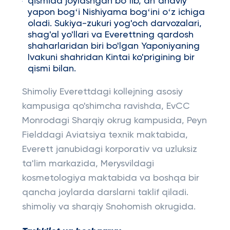
qismida joylashgan boʻlib, anʼanaviy
yapon bogʻi Nishiyama bogʻini oʻz ichiga
oladi. Sukiya-zukuri yog'och darvozalari,
shag'al yo'llari va Everettning qardosh
shaharlaridan biri bo'lgan Yaponiyaning
Ivakuni shahridan Kintai ko'prigining bir
qismi bilan.
Shimoliy Everettdagi kollejning asosiy
kampusiga qo'shimcha ravishda, EvCC
Monrodagi Sharqiy okrug kampusida, Peyn
Fielddagi Aviatsiya texnik maktabida,
Everett janubidagi korporativ va uzluksiz
ta'lim markazida, Merysvildagi
kosmetologiya maktabida va boshqa bir
qancha joylarda darslarni taklif qiladi.
shimoliy va sharqiy Snohomish okrugida.