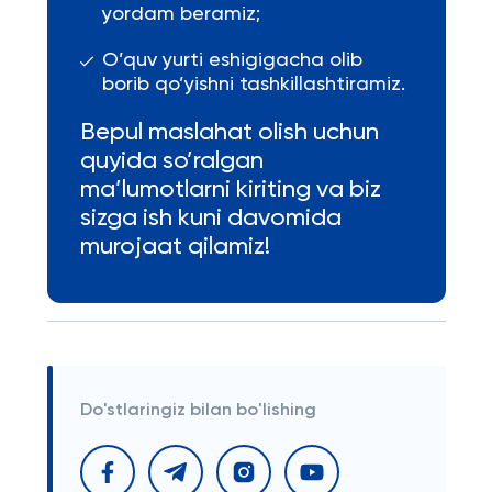
yordam beramiz;
O’quv yurti eshigigacha olib
borib qo’yishni tashkillashtiramiz.
Bepul maslahat olish uchun
quyida so’ralgan
ma’lumotlarni kiriting va biz
sizga ish kuni davomida
murojaat qilamiz!
Do'stlaringiz bilan bo'lishing