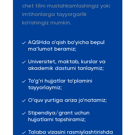
chet tilini mustahkamlashingiz yoki
imtihonlarga tayyorgarlik
ko'rishingiz mumkin.
AQSHda o’qish bo’yicha bepul
ma’lumot beramiz;
Universitet, maktab, kurslar va
akademik dasturni tanlaymiz;
To’g’ri hujjatlar to’plamini
tayyorlaymiz;
O’quv yurtiga ariza jo’natamiz;
Stipendiya/grant uchun
hujjatlarni topshiramiz;
Talaba vizasini rasmiylashtirishda