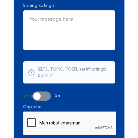
Sizning xatingiz
IELTS, TOPIC, TOEFL sertifikatingiz
bormi?
Yo'q
Xa
Captcha