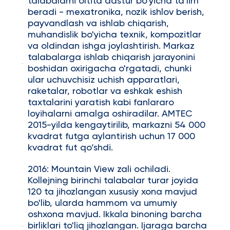
talabalarni oltita dastur bo'yicha ta'lim
beradi - mexatronika, nozik ishlov berish,
payvandlash va ishlab chiqarish,
muhandislik bo'yicha texnik, kompozitlar
va oldindan ishga joylashtirish. Markaz
talabalarga ishlab chiqarish jarayonini
boshidan oxirigacha o'rgatadi, chunki
ular uchuvchisiz uchish apparatlari,
raketalar, robotlar va eshkak eshish
taxtalarini yaratish kabi fanlararo
loyihalarni amalga oshiradilar. AMTEC
2015-yilda kengaytirilib, markazni 54 000
kvadrat futga aylantirish uchun 17 000
kvadrat fut qo‘shdi.
2016: Mountain View zali ochiladi.
Kollejning birinchi talabalar turar joyida
120 ta jihozlangan xususiy xona mavjud
bo'lib, ularda hammom va umumiy
oshxona mavjud. Ikkala binoning barcha
birliklari to'liq jihozlangan. Ijaraga barcha