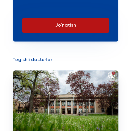
Jo'natish
Tegishli dasturlar