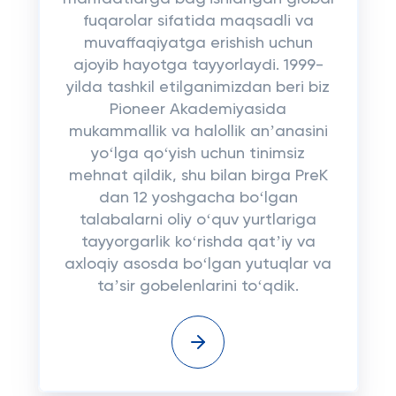
fuqarolar sifatida maqsadli va
muvaffaqiyatga erishish uchun
ajoyib hayotga tayyorlaydi. 1999-
yilda tashkil etilganimizdan beri biz
Pioneer Akademiyasida
mukammallik va halollik anʼanasini
yoʻlga qoʻyish uchun tinimsiz
mehnat qildik, shu bilan birga PreK
dan 12 yoshgacha boʻlgan
talabalarni oliy oʻquv yurtlariga
tayyorgarlik koʻrishda qatʼiy va
axloqiy asosda boʻlgan yutuqlar va
taʼsir gobelenlarini toʻqdik.