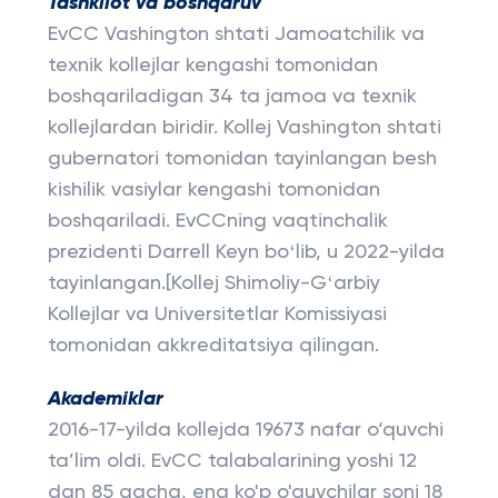
Tashkilot va boshqaruv
EvCC Vashington shtati Jamoatchilik va
texnik kollejlar kengashi tomonidan
boshqariladigan 34 ta jamoa va texnik
kollejlardan biridir. Kollej Vashington shtati
gubernatori tomonidan tayinlangan besh
kishilik vasiylar kengashi tomonidan
boshqariladi. EvCCning vaqtinchalik
prezidenti Darrell Keyn boʻlib, u 2022-yilda
tayinlangan.[Kollej Shimoliy-Gʻarbiy
Kollejlar va Universitetlar Komissiyasi
tomonidan akkreditatsiya qilingan.
Akademiklar
2016-17-yilda kollejda 19673 nafar o‘quvchi
ta’lim oldi. EvCC talabalarining yoshi 12
dan 85 gacha, eng ko'p o'quvchilar soni 18