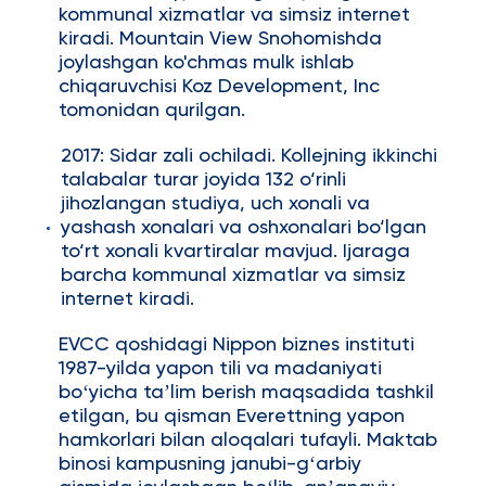
kommunal xizmatlar va simsiz internet
kiradi. Mountain View Snohomishda
joylashgan ko'chmas mulk ishlab
chiqaruvchisi Koz Development, Inc
tomonidan qurilgan.
2017: Sidar zali ochiladi. Kollejning ikkinchi
talabalar turar joyida 132 o‘rinli
jihozlangan studiya, uch xonali va
yashash xonalari va oshxonalari bo‘lgan
to‘rt xonali kvartiralar mavjud. Ijaraga
barcha kommunal xizmatlar va simsiz
internet kiradi.
EVCC qoshidagi Nippon biznes instituti
1987-yilda yapon tili va madaniyati
boʻyicha taʼlim berish maqsadida tashkil
etilgan, bu qisman Everettning yapon
hamkorlari bilan aloqalari tufayli. Maktab
binosi kampusning janubi-gʻarbiy