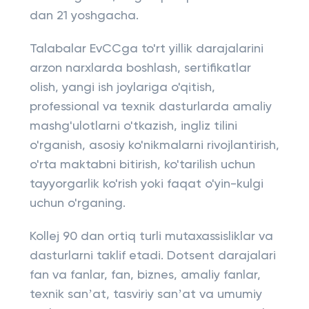
dan 21 yoshgacha.
Talabalar EvCCga to'rt yillik darajalarini
arzon narxlarda boshlash, sertifikatlar
olish, yangi ish joylariga o'qitish,
professional va texnik dasturlarda amaliy
mashg'ulotlarni o'tkazish, ingliz tilini
o'rganish, asosiy ko'nikmalarni rivojlantirish,
o'rta maktabni bitirish, ko'tarilish uchun
tayyorgarlik ko'rish yoki faqat o'yin-kulgi
uchun o'rganing.
Kollej 90 dan ortiq turli mutaxassisliklar va
dasturlarni taklif etadi. Dotsent darajalari
fan va fanlar, fan, biznes, amaliy fanlar,
texnik sanʼat, tasviriy sanʼat va umumiy