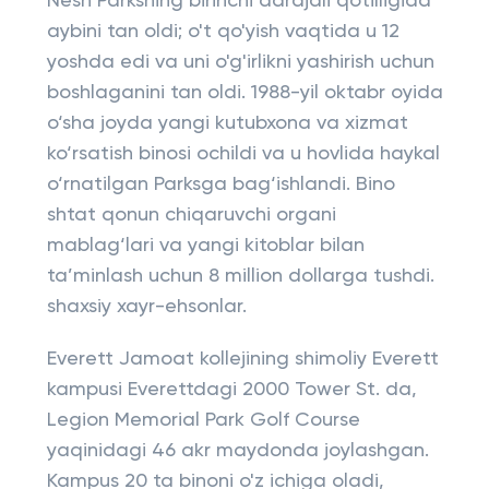
Nesh Parksning birinchi darajali qotilligida
aybini tan oldi; o't qo'yish vaqtida u 12
yoshda edi va uni o'g'irlikni yashirish uchun
boshlaganini tan oldi. 1988-yil oktabr oyida
o‘sha joyda yangi kutubxona va xizmat
ko‘rsatish binosi ochildi va u hovlida haykal
o‘rnatilgan Parksga bag‘ishlandi. Bino
shtat qonun chiqaruvchi organi
mablag‘lari va yangi kitoblar bilan
ta’minlash uchun 8 million dollarga tushdi.
shaxsiy xayr-ehsonlar.
Everett Jamoat kollejining shimoliy Everett
kampusi Everettdagi 2000 Tower St. da,
Legion Memorial Park Golf Course
yaqinidagi 46 akr maydonda joylashgan.
Kampus 20 ta binoni o'z ichiga oladi,