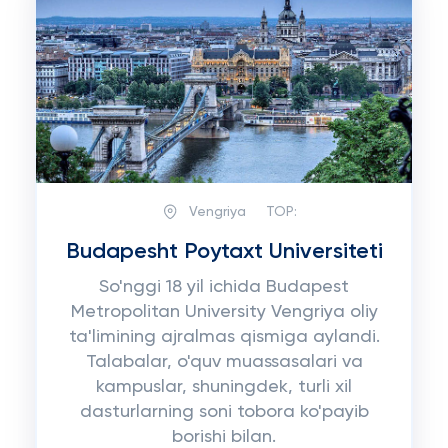
Vengriya
TOP:
Budapesht Poytaxt Universiteti
So'nggi 18 yil ichida Budapest
Metropolitan University Vengriya oliy
ta'limining ajralmas qismiga aylandi.
Talabalar, o'quv muassasalari va
kampuslar, shuningdek, turli xil
dasturlarning soni tobora ko'payib
borishi bilan.