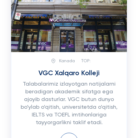
Kanada
TOP:
VGC Xalqaro Kolleji
Talabalarimiz izlayotgan natijalarni
beradigan akademik sifatga ega
ajoyib dasturlar. VGC butun dunyo
bo'ylab o'qitish, universitetda o'qitish,
IELTS va TOEFL imtihonlariga
tayyorgarlikni taklif etadi.