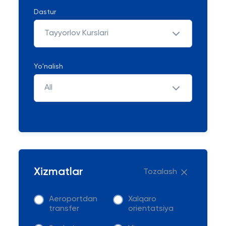
Dastur
Tayyorlov Kurslari
Yo'nalish
All
Xizmatlar
Tozalash
Aeroportdan
Xalqaro
transfer
orientatsiya