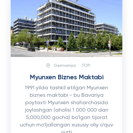
Germaniya
TOP:
Myunxen Biznes Maktabi
1991 yilda tashkil etilgan Myunxen
biznes maktabi - bu Bavariya
poytaxti Myunxen shaharchasida
joylashgan (aholisi 1 000 000 dan
5,000,000 gacha) bo'lgan tijorat
uchun mo'ljallangan xususiy oliy o'quv
yurti