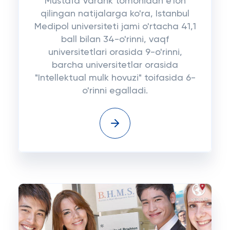
Mustafa Varank tomonidan e'lon
qilingan natijalarga ko'ra, Istanbul
Medipol universiteti jami o'rtacha 41,1
ball bilan 34-o'rinni, vaqf
universitetlari orasida 9-o'rinni,
barcha universitetlar orasida
"Intellektual mulk hovuzi" toifasida 6-
o'rinni egalladi.