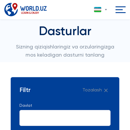
Dasturlar
Sizning qiziqishlaringiz va orzularingizga
mos keladigan dasturni tanlang
Filtr
Tozalash
Davlat