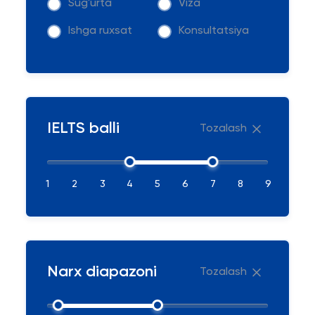
Sug'urta
Viza
Ishga ruxsat
Konsultatsiya
IELTS balli
Tozalash
1
2
3
4
5
6
7
8
9
Narx diapazoni
Tozalash