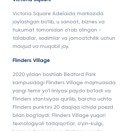
Victoria Square Adelaida markazida
joylashgan bo'lib, u sanoat, biznes va
hukumat tomonidan o'rab olingan -
talabalar, xodimlar va jamoatchilik uchun
mavjud va muqobil joy.
Flinders Village
2020 yildan boshlab Bedford Park
kampusidagi Flinders Village majmuasida
yangi temir yo'l liniyasi paydo bo'ladi va
Flinders stantsiyasi qurilib, barcha uchta
Flinders punktini 20 daqiqa ichida poezd
bilan bog'laydi. Flinders Village yuqori
texnologiyali tadqiqotlar, o'yin-kulgi,