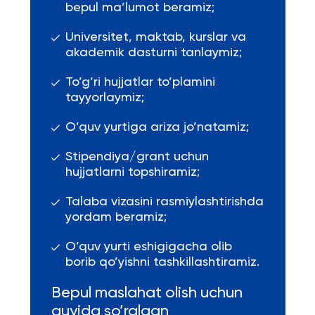
bepul ma’lumot beramiz;
Universitet, maktab, kurslar va
akademik dasturni tanlaymiz;
To’g’ri hujjatlar to’plamini
tayyorlaymiz;
O’quv yurtiga ariza jo’natamiz;
Stipendiya/grant uchun
hujjatlarni topshiramiz;
Talaba vizasini rasmiylashtirishda
yordam beramiz;
O’quv yurti eshigigacha olib
borib qo’yishni tashkillashtiramiz.
Bepul maslahat olish uchun
quyida so’ralgan