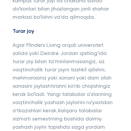
kampus turar joyi va chakana savdo
do'konlari bilan jihozlangan jonli shahar
markazi bo'lishni va'da qilmoqda.
Turar joy
Agar Flinders Living orqali universitet
zalida yoki Deirdre Jordan qishlog'ida
turar joy bilan ta'minlanmasangiz, siz
vaqtinchalik turar joyni tashkil qilishni,
mehmonxona yoki xonani yoki dam olish
xonasini joylashtirishni ko'rib chiqishingiz
kerak bo'ladi. Yangi talabalar o'zlarining
vaqtinchalik yashash joylarini ro'yxatdan
o'tkazishlari kerak.Xalqaro talabalar
xizmati semestrning boshida doimiy
yashash joyini topishda sizga yordam