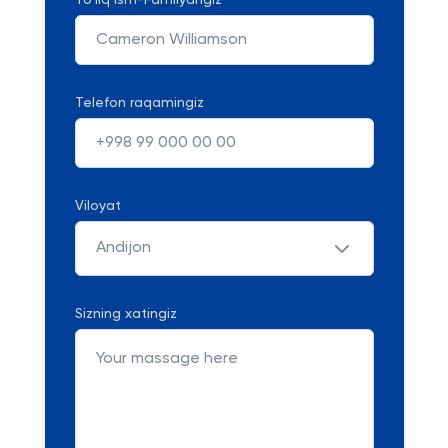
To'liq Ism-Familyangiz
Telefon raqamingiz
Viloyat
Andijon
Sizning xatingiz