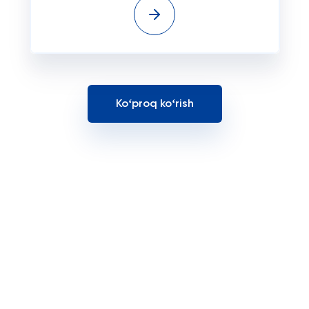
Koʻproq koʻrish