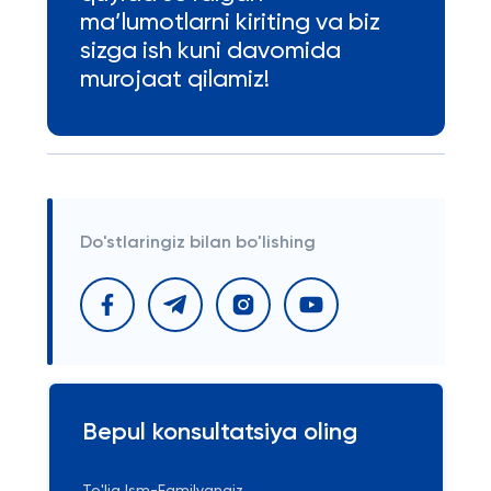
ma’lumotlarni kiriting va biz
sizga ish kuni davomida
murojaat qilamiz!
Do'stlaringiz bilan bo'lishing
Bepul konsultatsiya oling