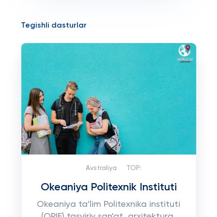
Tegishli dasturlar
Avstraliya
TOP:
Okeaniya Politexnik Instituti
Okeaniya ta'lim Politexnika instituti
(OPIE) tasviriy san'at, arxitektura,