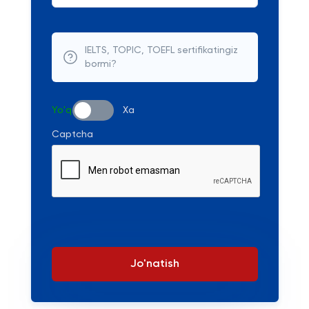
IELTS, TOPIC, TOEFL sertifikatingiz
bormi?
Yo'q
Xa
Captcha
Jo'natish