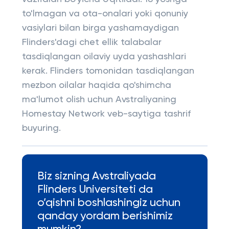
to'lmagan va ota-onalari yoki qonuniy
vasiylari bilan birga yashamaydigan
Flinders'dagi chet ellik talabalar
tasdiqlangan oilaviy uyda yashashlari
kerak. Flinders tomonidan tasdiqlangan
mezbon oilalar haqida qo'shimcha
ma'lumot olish uchun Avstraliyaning
Homestay Network veb-saytiga tashrif
buyuring.
Biz sizning Avstraliyada
Flinders Universiteti da
o’qishni boshlashingiz uchun
qanday yordam berishimiz