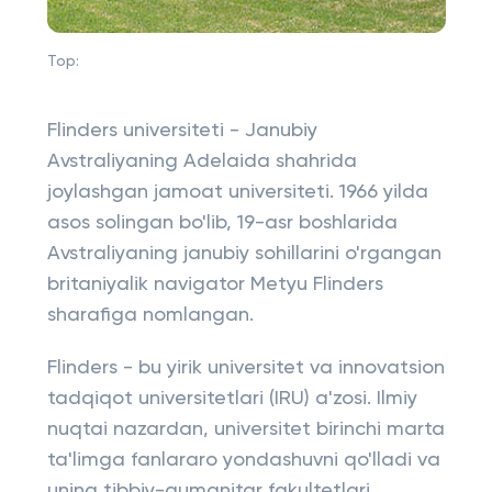
Top:
Flinders universiteti - Janubiy
Avstraliyaning Adelaida shahrida
joylashgan jamoat universiteti. 1966 yilda
asos solingan bo'lib, 19-asr boshlarida
Avstraliyaning janubiy sohillarini o'rgangan
britaniyalik navigator Metyu Flinders
sharafiga nomlangan.
Flinders - bu yirik universitet va innovatsion
tadqiqot universitetlari (IRU) a'zosi. Ilmiy
nuqtai nazardan, universitet birinchi marta
ta'limga fanlararo yondashuvni qo'lladi va
uning tibbiy-gumanitar fakultetlari