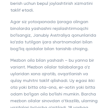
berish uchun bepul joylashtirish xizmatini
taklif etadi.
Agar siz yotoqxonada ijaraga olingan
binolarda yashashni rejalashtirmoqchi
bo'lsangiz, Janubiy Avstraliya qonunlarida
ko'zda tutilgan ijara shartnomalari bilan
bog'liq qoidalar bilan tanishib chiqing.
Mezbon oila bilan yashash – bu yanna bir
variant. Mezbon oilalar talabalarga o'z
uylaridan xona ajratib, ovqatlanish va
qulay muhitni taklif qilishadi. Uy egasi ikki
ota yoki bitta ota-ona, er-xotin yoki bitta
odam bo'lgan oila bo'lishi mumkin. Barcha
mezbon oilalar sinovdan o'tkazilib, ularning
vazifalari bo'yicha o'qitiladi. 18 yoshga