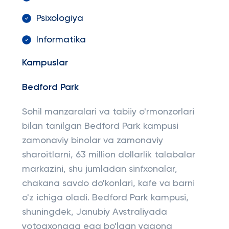
Psixologiya
Informatika
Kampuslar
Bedford Park
Sohil manzaralari va tabiiy o'rmonzorlari
bilan tanilgan Bedford Park kampusi
zamonaviy binolar va zamonaviy
sharoitlarni, 63 million dollarlik talabalar
markazini, shu jumladan sinfxonalar,
chakana savdo do'konlari, kafe va barni
o'z ichiga oladi. Bedford Park kampusi,
shuningdek, Janubiy Avstraliyada
yotoqxonaga ega bo'lgan yagona