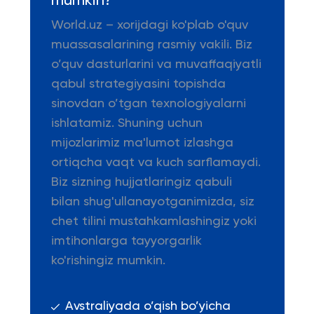
mumkin?
World.uz – xorijdagi ko'plab o'quv
muassasalarining rasmiy vakili. Biz
o’quv dasturlarini va muvaffaqiyatli
qabul strategiyasini topishda
sinovdan o’tgan texnologiyalarni
ishlatamiz. Shuning uchun
mijozlarimiz ma'lumot izlashga
ortiqcha vaqt va kuch sarflamaydi.
Biz sizning hujjatlaringiz qabuli
bilan shug'ullanayotganimizda, siz
chet tilini mustahkamlashingiz yoki
imtihonlarga tayyorgarlik
ko'rishingiz mumkin.
Avstraliyada o’qish bo’yicha