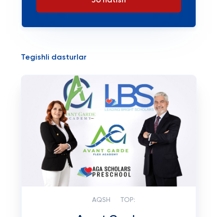
Jo'natish
Tegishli dasturlar
AQSH
TOP: