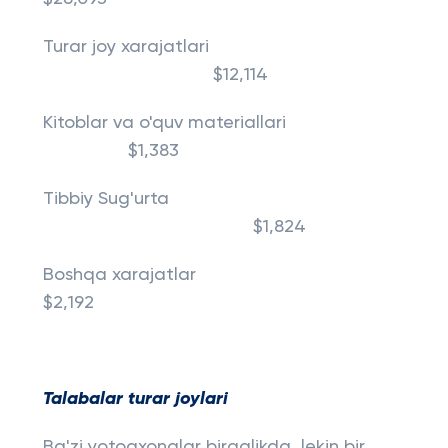
Turar joy xarajatlari
$12,114
Kitoblar va o'quv materiallari
$1,383
Tibbiy Sug'urta
$1,824
Boshqa xarajatlar
$2,192
Talabalar turar joylari
Ba'zi yotoqxonalar birgalikda, lekin bir