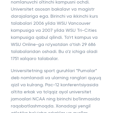
nomlanuvchi oltinchi kampusni ochdi.
Universitet asosan bakalavr va magistr
darajalariga ega. Birinchi va ikkinchi kurs
talabalari 2006 yilda WSU Vancouver
kampusiga va 2007 yilda WSU Tri-Cities
kampusiga qabul qilindi. To'rt kampus va
WSU Online-ga ro'yxatdan o'tish 29 686
talabalaridan oshadi. Bu o'z ichiga oladi
1751 xalqaro talabalar.
Universitetning sport guruhlari "Pumalar"
deb nomlanadi va ularning ranglari quyuq
qizil va kulrang. Pac-12 konferentsiyasida
oltita erkak va to'qqiz ayol universitet
jamoalari NCAA ning birinchi bo'linmasida
raqobatlashmoqda. Xonadagi yengil