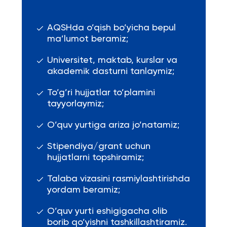
AQSHda o’qish bo’yicha bepul
ma’lumot beramiz;
Universitet, maktab, kurslar va
akademik dasturni tanlaymiz;
To’g’ri hujjatlar to’plamini
tayyorlaymiz;
O’quv yurtiga ariza jo’natamiz;
Stipendiya/grant uchun
hujjatlarni topshiramiz;
Talaba vizasini rasmiylashtirishda
yordam beramiz;
O’quv yurti eshigigacha olib
borib qo’yishni tashkillashtiramiz.