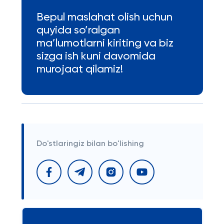
Bepul maslahat olish uchun
quyida so’ralgan
ma’lumotlarni kiriting va biz
sizga ish kuni davomida
murojaat qilamiz!
Do'stlaringiz bilan bo'lishing