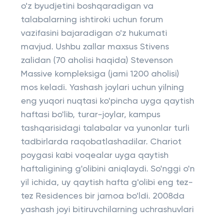
o'z byudjetini boshqaradigan va
talabalarning ishtiroki uchun forum
vazifasini bajaradigan o'z hukumati
mavjud. Ushbu zallar maxsus Stivens
zalidan (70 aholisi haqida) Stevenson
Massive kompleksiga (jami 1200 aholisi)
mos keladi. Yashash joylari uchun yilning
eng yuqori nuqtasi ko'pincha uyga qaytish
haftasi bo'lib, turar-joylar, kampus
tashqarisidagi talabalar va yunonlar turli
tadbirlarda raqobatlashadilar. Chariot
poygasi kabi voqealar uyga qaytish
haftaligining g'olibini aniqlaydi. So'nggi o'n
yil ichida, uy qaytish hafta g'olibi eng tez-
tez Residences bir jamoa bo'ldi. 2008da
yashash joyi bitiruvchilarning uchrashuvlari