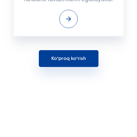
Koʻproq koʻrish