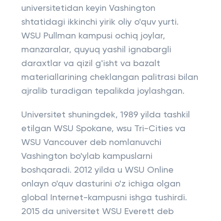
universitetidan keyin Vashington
shtatidagi ikkinchi yirik oliy o'quv yurti.
WSU Pullman kampusi ochiq joylar,
manzaralar, quyuq yashil ignabargli
daraxtlar va qizil g'isht va bazalt
materiallarining cheklangan palitrasi bilan
ajralib turadigan tepalikda joylashgan.
Universitet shuningdek, 1989 yilda tashkil
etilgan WSU Spokane, wsu Tri-Cities va
WSU Vancouver deb nomlanuvchi
Vashington bo'ylab kampuslarni
boshqaradi. 2012 yilda u WSU Online
onlayn o'quv dasturini o'z ichiga olgan
global Internet-kampusni ishga tushirdi.
2015 da universitet WSU Everett deb