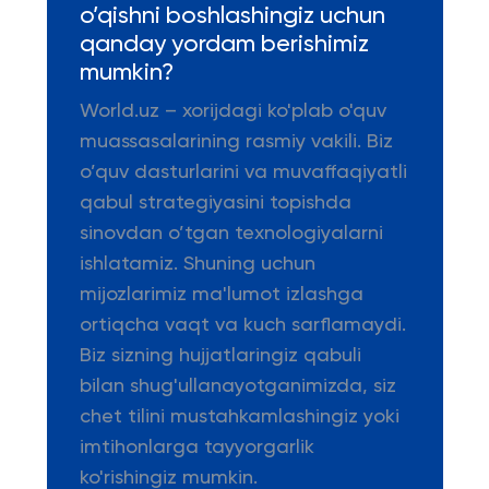
o’qishni boshlashingiz uchun
qanday yordam berishimiz
mumkin?
World.uz – xorijdagi ko'plab o'quv
muassasalarining rasmiy vakili. Biz
o’quv dasturlarini va muvaffaqiyatli
qabul strategiyasini topishda
sinovdan o’tgan texnologiyalarni
ishlatamiz. Shuning uchun
mijozlarimiz ma'lumot izlashga
ortiqcha vaqt va kuch sarflamaydi.
Biz sizning hujjatlaringiz qabuli
bilan shug'ullanayotganimizda, siz
chet tilini mustahkamlashingiz yoki
imtihonlarga tayyorgarlik
ko'rishingiz mumkin.