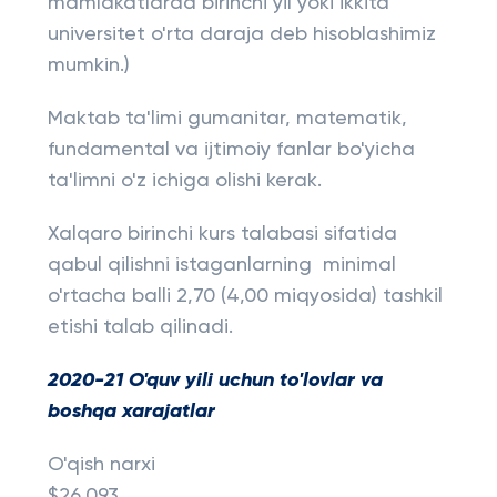
mamlakatlarda birinchi yil yoki ikkita
universitet o'rta daraja deb hisoblashimiz
mumkin.)
Maktab ta'limi gumanitar, matematik,
fundamental va ijtimoiy fanlar bo'yicha
ta'limni o'z ichiga olishi kerak.
Xalqaro birinchi kurs talabasi sifatida
qabul qilishni istaganlarning minimal
o'rtacha balli 2,70 (4,00 miqyosida) tashkil
etishi talab qilinadi.
2020-21 O'quv yili uchun to'lovlar va
boshqa xarajatlar
O'qish narxi
$26,093