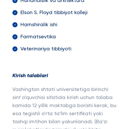
Muhandislik va arxitektura
Elson S. Floyd tibbiyot kolleji
Hamshiralik ishi
Farmatsevtika
Veterinariya tibbiyoti
Kirish talablari
Vashington shtati universitetiga birinchi
sinf o'quvchisi sifatida kirish uchun talaba
kamida 12 yillik maktabga borishi kerak, bu
esa tegishli o'rta ta'lim sertifikati yoki
tashqi imtihon bilan yakunlanadi. (Ba'zi