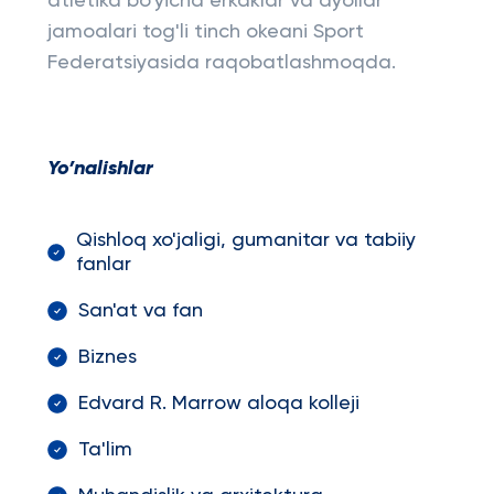
atletika bo'yicha erkaklar va ayollar
jamoalari tog'li tinch okeani Sport
Federatsiyasida raqobatlashmoqda.
Yo’nalishlar
Qishloq xo'jaligi, gumanitar va tabiiy
fanlar
San'at va fan
Biznes
Edvard R. Marrow aloqa kolleji
Ta'lim