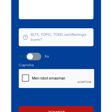
IELTS, TOPIC, TOEFL sertifikatingiz
bormi?
Yo'q
Xa
Captcha