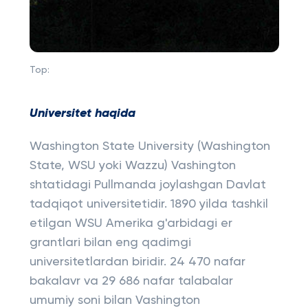
Top:
Universitet haqida
Washington State University (Washington
State, WSU yoki Wazzu) Vashington
shtatidagi Pullmanda joylashgan Davlat
tadqiqot universitetidir. 1890 yilda tashkil
etilgan WSU Amerika g'arbidagi er
grantlari bilan eng qadimgi
universitetlardan biridir. 24 470 nafar
bakalavr va 29 686 nafar talabalar
umumiy soni bilan Vashington