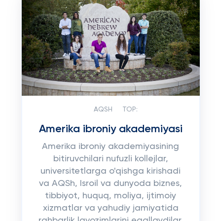
AQSH
TOP:
Amerika ibroniy akademiyasi
Amerika ibroniy akademiyasining
bitiruvchilari nufuzli kollejlar,
universitetlarga o'qishga kirishadi
va AQSh, Isroil va dunyoda biznes,
tibbiyot, huquq, moliya, ijtimoiy
xizmatlar va yahudiy jamiyatida
rahbarlik lavozimlarini egallaydilar.