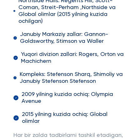
Northside Halls: Regents Hill, Scott-
Coman, Streit-Perham ,Northside va
Global olimlar (2015 yilning kuzida
ochilgan)
Janubiy Markaziy zallar: Gannon-
Goldsworthy, Stimson va Waller
Yuqori divizion zallari: Rogers, Orton va
Machichern
Kompleks: Stefenson Sharq, Shimoliy va
Janubiy Stefenson Stefenson
2009 yilning kuzida ochiq: Olympia
Avenue
2015 yilning kuzida ochiq: Global
olimlar
Har bir zalda tadbirlarni tashkil etadigan,