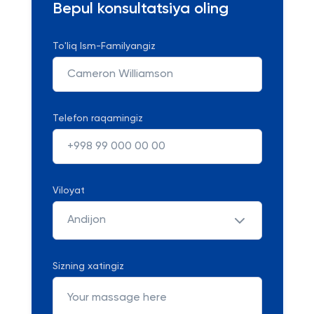
Bepul konsultatsiya oling
To'liq Ism-Familyangiz
Telefon raqamingiz
Viloyat
Andijon
Sizning xatingiz