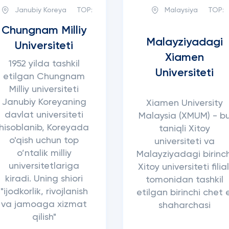
Janubiy Koreya
TOP:
Malaysiya
TOP:
Chungnam Milliy
Malayziyadagi
Universiteti
Xiamen
1952 yilda tashkil
Universiteti
etilgan Chungnam
Milliy universiteti
Janubiy Koreyaning
Xiamen University
davlat universiteti
Malaysia (XMUM) - b
hisoblanib, Koreyada
taniqli Xitoy
o'qish uchun top
universiteti va
o’ntalik milliy
Malayziyadagi birinch
universitetlariga
Xitoy universiteti filial
kiradi. Uning shiori
tomonidan tashkil
"ijodkorlik, rivojlanish
etilgan birinchi chet 
va jamoaga xizmat
shaharchasi
qilish"