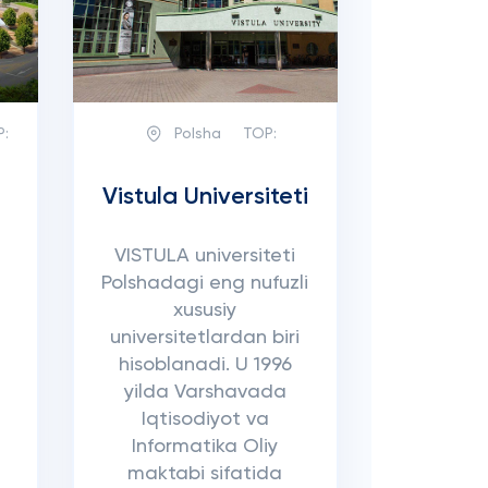
P:
Polsha
TOP:
Vistula Universiteti
)
VISTULA universiteti
Polshadagi eng nufuzli
xususiy
universitetlardan biri
hisoblanadi. U 1996
yilda Varshavada
Iqtisodiyot va
Informatika Oliy
maktabi sifatida