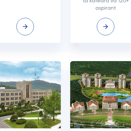
ta kafedra va 120+
aspirant