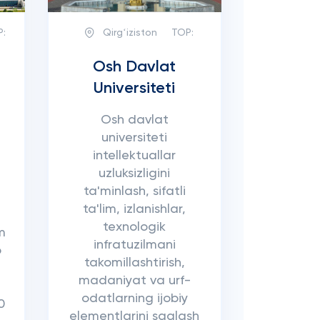
P:
Qirgʻiziston
TOP:
Osh Davlat
Universiteti
Osh davlat
universiteti
intellektuallar
uzluksizligini
ta'minlash, sifatli
ta'lim, izlanishlar,
texnologik
m
infratuzilmani
b
takomillashtirish,
madaniyat va urf-
odatlarning ijobiy
0
elementlarini saqlash