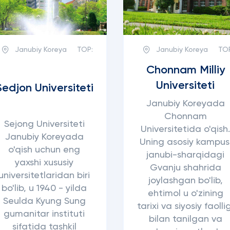
Janubiy Koreya
TOP:
Janubiy Koreya
TO
Chonnam Milliy
Universiteti
Sedjon Universiteti
Janubiy Koreyada
Chonnam
Sejong Universiteti
Universitetida o'qish
Janubiy Koreyada
Uning asosiy kampus
o'qish uchun eng
janubi-sharqidagi
yaxshi xususiy
Gvanju shahrida
universitetlaridan biri
joylashgan bo'lib,
bo'lib, u 1940 - yilda
ehtimol u o'zining
Seulda Kyung Sung
tarixi va siyosiy faolli
gumanitar instituti
bilan tanilgan va
sifatida tashkil