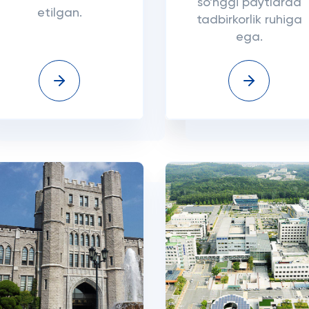
so'nggi paytlarda
etilgan.
tadbirkorlik ruhiga
ega.