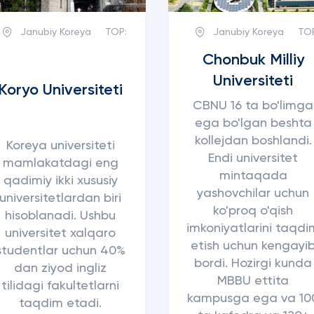
Janubiy Koreya
TOP:
Janubiy Koreya
TO
Chonbuk Milliy
Universiteti
Koryo Universiteti
CBNU 16 ta bo'limga
ega bo'lgan beshta
kollejdan boshlandi.
Koreya universiteti
Endi universitet
mamlakatdagi eng
mintaqada
qadimiy ikki xususiy
yashovchilar uchun
universitetlardan biri
ko'proq o'qish
hisoblanadi. Ushbu
imkoniyatlarini taqdi
universitet xalqaro
etish uchun kengayi
studentlar uchun 40%
bordi. Hozirgi kunda
dan ziyod ingliz
MBBU ettita
tilidagi fakultetlarni
kampusga ega va 10
taqdim etadi.