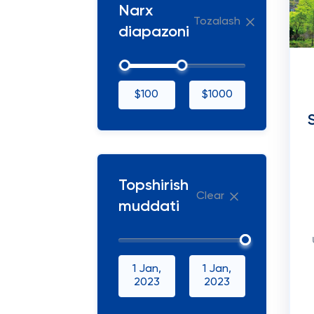
Narx
Tozalash
diapazoni
$100
$1000
Topshirish
Clear
muddati
1 Jan,
1 Jan,
2023
2023