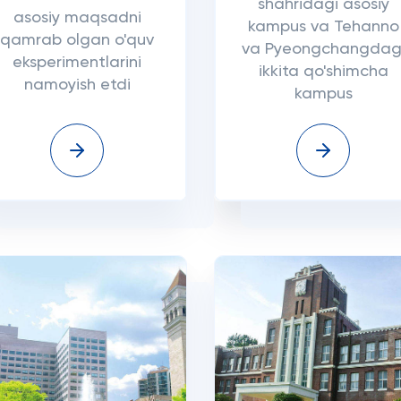
shahridagi asosiy
asosiy maqsadni
kampus va Tehanno
qamrab olgan o'quv
va Pyeongchangdag
eksperimentlarini
ikkita qo'shimcha
namoyish etdi
kampus