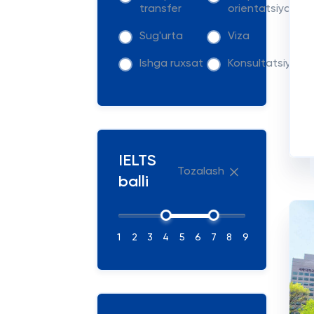
transfer
orientatsiya
Sug'urta
Viza
Ishga ruxsat
Konsultatsiya
IELTS
Tozalash
balli
1
2
3
4
5
6
7
8
9