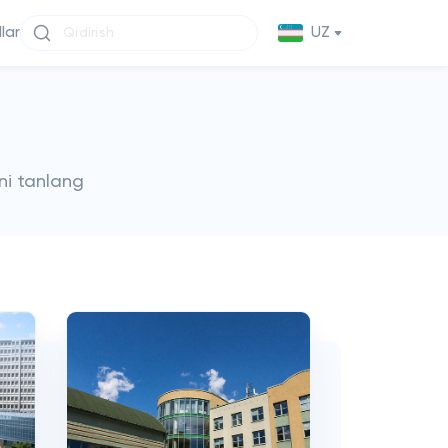
llar
UZ
ni tanlang