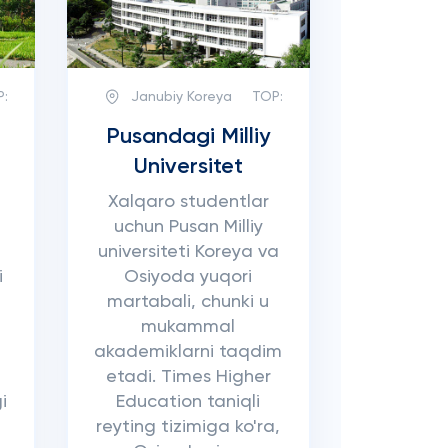
P:
Janubiy Koreya
TOP:
Pusandagi Milliy
Universitet
Xalqaro studentlar
uchun Pusan Milliy
.
universiteti Koreya va
i
Osiyoda yuqori
martabali, chunki u
mukammal
akademiklarni taqdim
etadi. Times Higher
gi
Education taniqli
reyting tizimiga ko'ra,