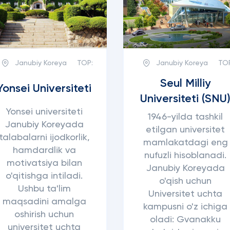
Janubiy Koreya
TOP:
Janubiy Koreya
TO
Seul Milliy
Yonsei Universiteti
Universiteti (SNU
Yonsei universiteti
1946-yilda tashkil
Janubiy Koreyada
etilgan universitet
talabalarni ijodkorlik,
mamlakatdagi eng
hamdardlik va
nufuzli hisoblanadi.
motivatsiya bilan
Janubiy Koreyada
o'qitishga intiladi.
o'qish uchun
Ushbu ta'lim
Universitet uchta
maqsadini amalga
kampusni o'z ichiga
oshirish uchun
oladi: Gvanakku
universitet uchta