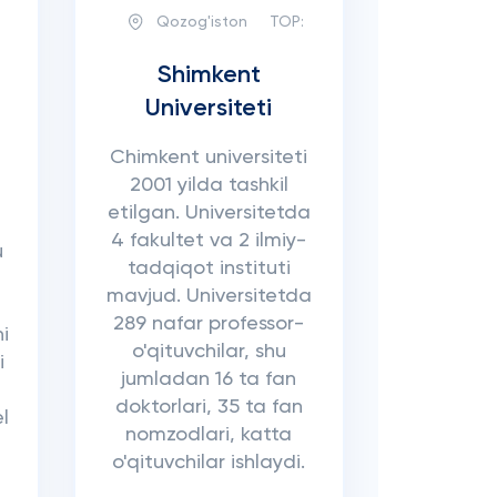
Qozog'iston
TOP:
Shimkent
Universiteti
Chimkent universiteti
2001 yilda tashkil
etilgan. Universitetda
4 fakultet va 2 ilmiy-
u
tadqiqot instituti
mavjud. Universitetda
289 nafar professor-
i
o'qituvchilar, shu
i
jumladan 16 ta fan
doktorlari, 35 ta fan
el
nomzodlari, katta
o'qituvchilar ishlaydi.