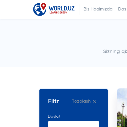
Biz Haqimizda
Dast
Sizning q
Filtr
Tozalash
Davlat