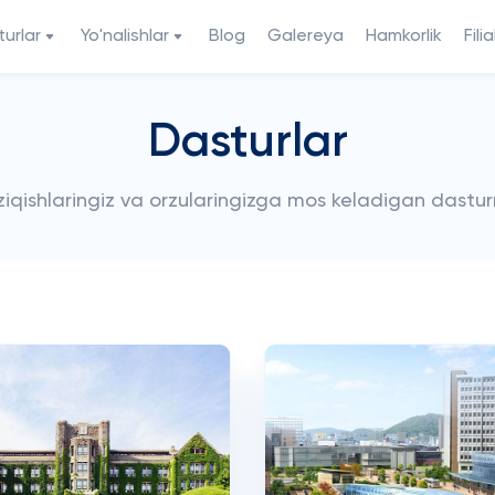
urlar
Yo'nalishlar
Blog
Galereya
Hamkorlik
Filia
Dasturlar
iziqishlaringiz va orzularingizga mos keladigan dastur