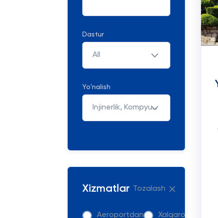
Dastur
All
Yo'nalish
Injinerlik, Kompyuter Fanlari va IT
Xizmatlar
Tozalash
Aeroportdan
Xalqaro