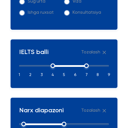
Sug'urta
Viza
Ishga ruxsat
Konsultatsiya
IELTS balli
Tozalash
1
2
3
4
5
6
7
8
9
Narx diapazoni
Tozalash