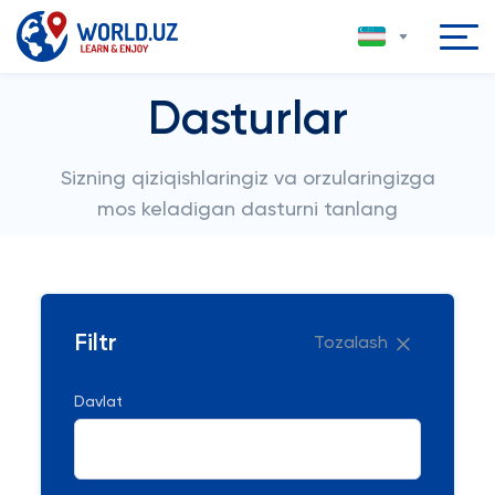
Dasturlar
Sizning qiziqishlaringiz va orzularingizga
mos keladigan dasturni tanlang
Filtr
Tozalash
Davlat