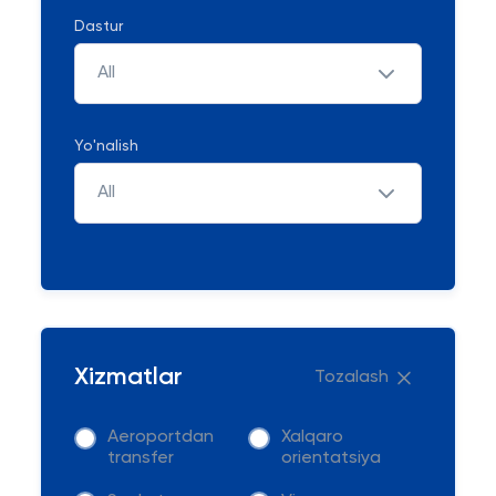
Dastur
All
Yo'nalish
All
Xizmatlar
Tozalash
Aeroportdan
Xalqaro
transfer
orientatsiya