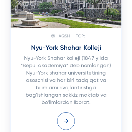
AQSH
TOP:
Nyu-York Shahar Kolleji
Nyu-York Shahar kolleji (1847 yilda
"Bepul akademiya" deb nomlangan)
Nyu-York shahar universitetining
asoschisi va har biri tadqiqot va
bilimlarni rivojlantirishga
bag'ishlangan sakkiz maktab va
bo'limlardan iborat.