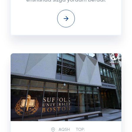
erishishda sizga yordam beradi.
AQSH
TOP: