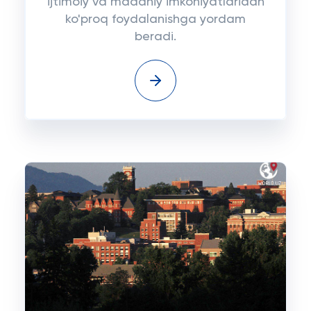
ijtimoiy va madaniy imkoniyatlaridan
ko'proq foydalanishga yordam
beradi.