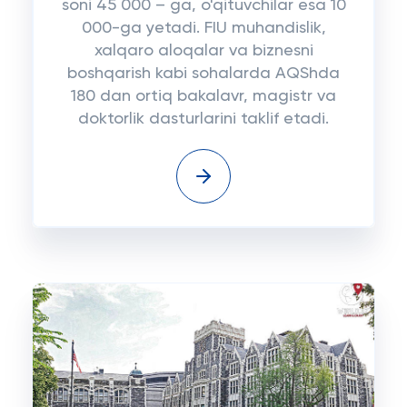
soni 45 000 – ga, o'qituvchilar esa 10
000-ga yetadi. FIU muhandislik,
xalqaro aloqalar va biznesni
boshqarish kabi sohalarda AQShda
180 dan ortiq bakalavr, magistr va
doktorlik dasturlarini taklif etadi.