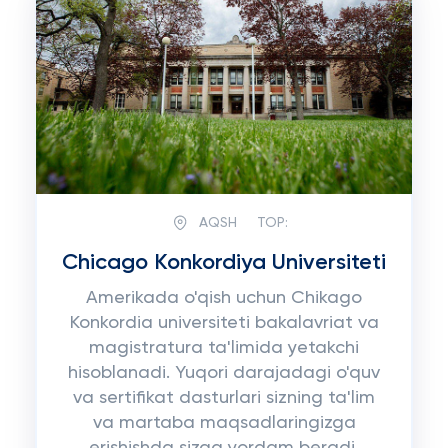
AQSH
TOP:
Chicago Konkordiya Universiteti
Amerikada o'qish uchun Chikago
Konkordia universiteti bakalavriat va
magistratura ta'limida yetakchi
hisoblanadi. Yuqori darajadagi o'quv
va sertifikat dasturlari sizning ta'lim
va martaba maqsadlaringizga