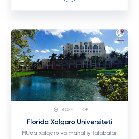
AQSH
TOP:
Florida Xalqaro Universiteti
FIUda xalqaro va mahalliy talabalar