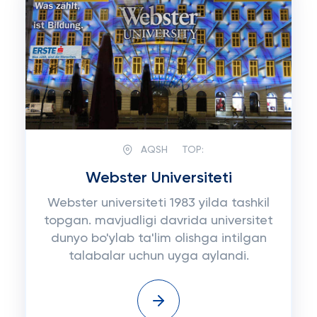
AQSH
TOP:
Webster Universiteti
Webster universiteti 1983 yilda tashkil
topgan. mavjudligi davrida universitet
dunyo bo'ylab ta'lim olishga intilgan
talabalar uchun uyga aylandi.