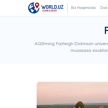
Biz Haqimizda
Dast
AQShning Fairleigh Dickinson universi
muassasa xisoblanad