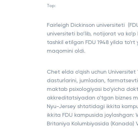
Top:
Fairleigh Dickinson universiteti (F
universiteti bo’lib, notijorat va ko
tashkil etilgan FDU 1948 yilda to'rt 
maqomini oldi.
Chet elda o'qish uchun Universitet
dasturlarini, jumladan, farmatsevtik
maktab psixologiyasi bo'yicha dokto
akkreditatsiyadan o'tgan biznes ma
Nyu-Jersey shtatidagi ikkita kam
ikkita FDU kampusida joylashgan: W
Britaniya Kolumbiyasida (Kanada) 