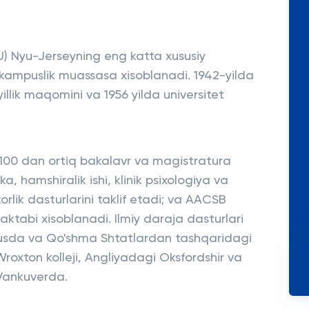
DU) Nyu-Jerseyning eng katta xususiy
'p kampuslik muassasa xisoblanadi. 1942-yilda
yillik maqomini va 1956 yilda universitet
 100 dan ortiq bakalavr va magistratura
a, hamshiralik ishi, klinik psixologiya va
rlik dasturlarini taklif etadi; va AACSB
ktabi xisoblanadi. Ilmiy daraja dasturlari
pusda va Qo'shma Shtatlardan tashqaridagi
roxton kolleji, Angliyadagi Oksfordshir va
Vankuverda.