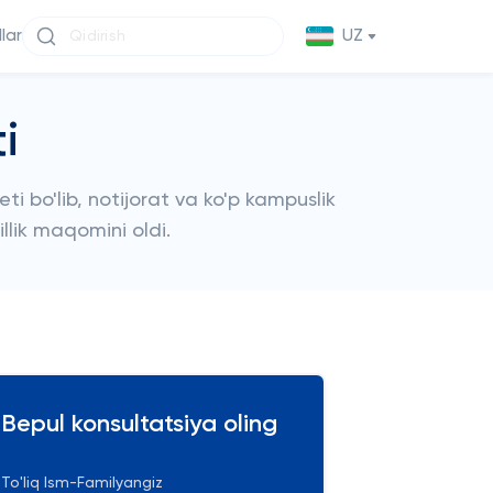
llar
UZ
i
ti bo'lib, notijorat va ko'p kampuslik
illik maqomini oldi.
Bepul konsultatsiya oling
To'liq Ism-Familyangiz