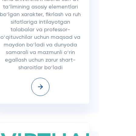
taʼlimining asosiy elementlari
boʻlgan xarakter, fikrlash va ruh
sifatlariga intilayotgan
talabalar va professor-
oʻqituvchilar uchun maqsad va
maydon boʻladi va dunyoda
samarali va mazmunli oʻrin
egallash uchun zarur shart-
sharoitlar boʻladi