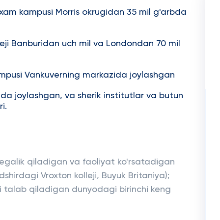
rxam kampusi Morris okrugidan 35 mil g'arbda
lleji Banburidan uch mil va Londondan 70 mil
mpusi Vankuverning markazida joylashgan
a joylashgan, va sherik institutlar va butun
i.
galik qiladigan va faoliyat ko'rsatadigan
dshirdagi Vroxton kolleji, Buyuk Britaniya);
i talab qiladigan dunyodagi birinchi keng