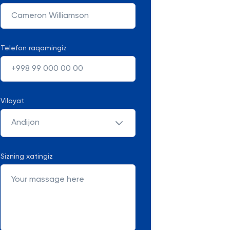
Telefon raqamingiz
Viloyat
Andijon
Sizning xatingiz