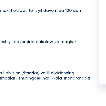
 taklif etiladi, to'rt yil davomida 120 dan
 besh yil davomida bakalavr va magistr
.
I divizion (ritsarlar) va III divizionning
 jamoalari, shuningdek har ikkala shaharchada