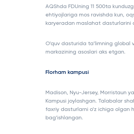
AQShda FDUning 11 500ta kunduzgi v
ehtiyojlariga mos ravishda kun, oqs
karyeradan maslahat dasturlarini o
O'quv dasturida ta'limning global 
markazining asoslari aks etgan.
Florham kampusi
Madison, Nyu-Jersey, Morristaun y
Kampusi joylashgan. Talabalar shah
faxriy dasturlarni o'z ichiga olgan
bag'ishlangan.