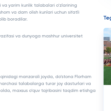
a yarim kunlik talabalari o'zlarining
hom va dam olish kunlari uchun sifatli
Teg
lib boradilar.
vazifasi va dunyoga mashhur universitet
aqinidagi manzarali joyda, do'stona Florham
archasi talabalarga turar joy dasturlari va
 holda, maxsus o'quv tajribasini taqdim etishga