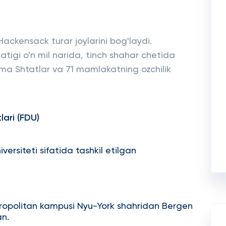
ckensack turar joylarini bog'laydi.
igi o'n mil narida, tinch shahar chetida
ma Shtatlar va 71 mamlakatning ozchilik
lari (FDU)
iversiteti sifatida tashkil etilgan
tropolitan kampusi Nyu-York shahridan Bergen
an.