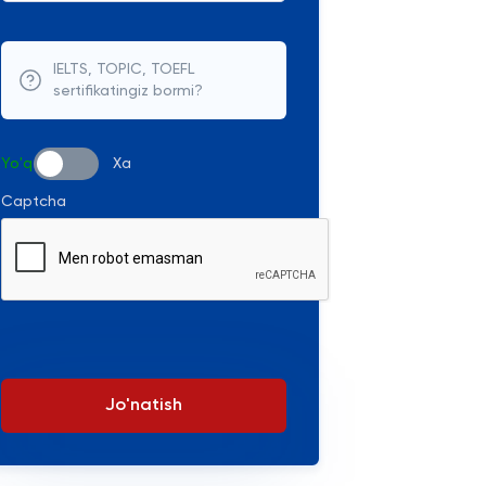
IELTS, TOPIC, TOEFL
sertifikatingiz bormi?
Yo'q
Xa
Captcha
Jo'natish