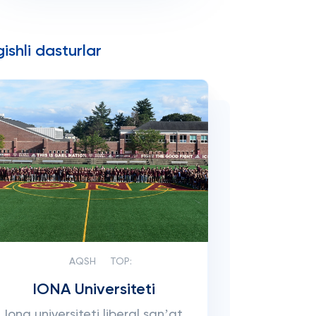
ishli dasturlar
AQSH
TOP:
IONA Universiteti
Iona universiteti liberal sanʼat