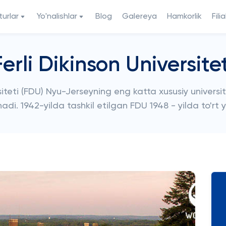
urlar
Yo'nalishlar
Blog
Galereya
Hamkorlik
Filia
Ferli Dikinson Universitet
teti (FDU) Nyu-Jerseyning eng katta xususiy universite
i. 1942-yilda tashkil etilgan FDU 1948 - yilda to'rt y