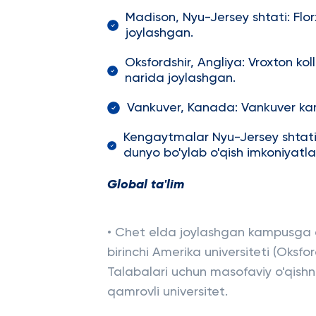
Madison, Nyu-Jersey shtati: Flo
joylashgan.
Oksfordshir, Angliya: Vroxton ko
narida joylashgan.
Vankuver, Kanada: Vankuver ka
Kengaytmalar Nyu-Jersey shtatid
dunyo bo'ylab o'qish imkoniyatlar
Global
ta
'
lim
• Chet elda joylashgan kampusga e
birinchi Amerika universiteti (Oksfor
Talabalari uchun masofaviy o'qishn
qamrovli universitet.