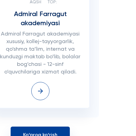
AQSH
TOP:
Admiral Farragut
akademiyasi
Admiral Farragut akademiyasi
xususiy, kollej-tayyorgarlik,
qo'shma ta'lim, internat va
kunduzgi maktab bo'lib, bolalar
bog'chasi - 12-sinf
o'quvchilariga xizmat qiladi.
Koʻproq koʻrish