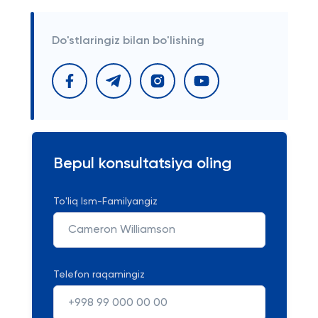
Do'stlaringiz bilan bo'lishing
Bepul konsultatsiya oling
To'liq Ism-Familyangiz
Telefon raqamingiz