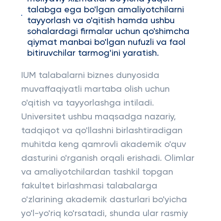
talabga ega bo'lgan amaliyotchilarni
tayyorlash va o'qitish hamda ushbu
sohalardagi firmalar uchun qo'shimcha
qiymat manbai bo'lgan nufuzli va faol
bitiruvchilar tarmog'ini yaratish.
IUM talabalarni biznes dunyosida
muvaffaqiyatli martaba olish uchun
o'qitish va tayyorlashga intiladi.
Universitet ushbu maqsadga nazariy,
tadqiqot va qo'llashni birlashtiradigan
muhitda keng qamrovli akademik o'quv
dasturini o'rganish orqali erishadi. Olimlar
va amaliyotchilardan tashkil topgan
fakultet birlashmasi talabalarga
o'zlarining akademik dasturlari bo'yicha
yo'l-yo'riq ko'rsatadi, shunda ular rasmiy