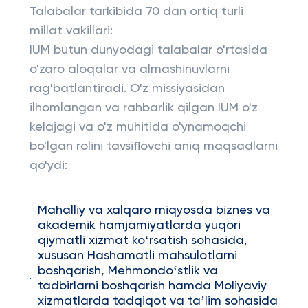
Talabalar tarkibida 70 dan ortiq turli
millat vakillari:
IUM butun dunyodagi talabalar o'rtasida
o'zaro aloqalar va almashinuvlarni
rag'batlantiradi. O'z missiyasidan
ilhomlangan va rahbarlik qilgan IUM o'z
kelajagi va o'z muhitida o'ynamoqchi
bo'lgan rolini tavsiflovchi aniq maqsadlarni
qo'ydi:
Mahalliy va xalqaro miqyosda biznes va
akademik hamjamiyatlarda yuqori
qiymatli xizmat koʻrsatish sohasida,
xususan Hashamatli mahsulotlarni
boshqarish, Mehmondoʻstlik va
tadbirlarni boshqarish hamda Moliyaviy
xizmatlarda tadqiqot va taʼlim sohasida