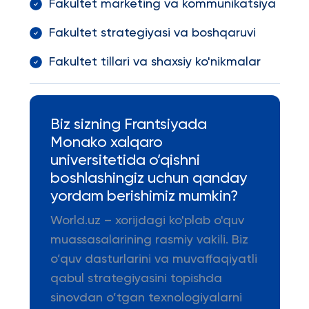
Fakultet marketing va kommunikatsiya
Fakultet strategiyasi va boshqaruvi
Fakultet tillari va shaxsiy ko'nikmalar
Biz sizning Frantsiyada
Monako xalqaro
universitetida o’qishni
boshlashingiz uchun qanday
yordam berishimiz mumkin?
World.uz – xorijdagi ko'plab o'quv
muassasalarining rasmiy vakili. Biz
o’quv dasturlarini va muvaffaqiyatli
qabul strategiyasini topishda
sinovdan o’tgan texnologiyalarni