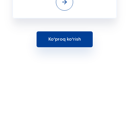
Koʻproq koʻrish