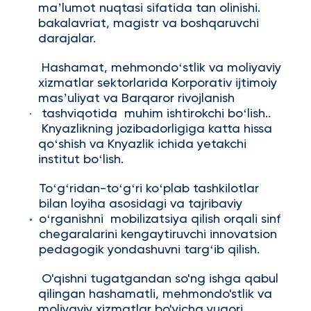
maʼlumot nuqtasi sifatida tan olinishi.
bakalavriat, magistr va boshqaruvchi
darajalar.
Hashamat, mehmondoʻstlik va moliyaviy
xizmatlar sektorlarida Korporativ ijtimoiy
masʼuliyat va Barqaror rivojlanish
tashviqotida muhim ishtirokchi boʻlish..
Knyazlikning jozibadorligiga katta hissa
qoʻshish va Knyazlik ichida yetakchi
institut boʻlish.
Toʻgʻridan-toʻgʻri koʻplab tashkilotlar
bilan loyiha asosidagi va tajribaviy
oʻrganishni mobilizatsiya qilish orqali sinf
chegaralarini kengaytiruvchi innovatsion
pedagogik yondashuvni targʻib qilish.
O'qishni tugatgandan so'ng ishga qabul
qilingan hashamatli, mehmondo'stlik va
moliyaviy xizmatlar bo'yicha yuqori