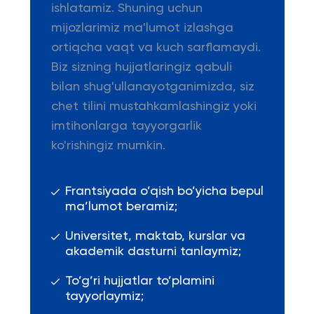
ishlatamiz. Shuning uchun
mijozlarimiz ma'lumot izlashga
ortiqcha vaqt va kuch sarflamaydi.
Biz sizning hujjatlaringiz qabuli
bilan shug'ullanayotganimizda, siz
chet tilini mustahkamlashingiz yoki
imtihonlarga tayyorgarlik
ko'rishingiz mumkin.
Frantsiyada o’qish bo’yicha bepul
ma’lumot beramiz;
Universitet, maktab, kurslar va
akademik dasturni tanlaymiz;
To’g’ri hujjatlar to’plamini
tayyorlaymiz;