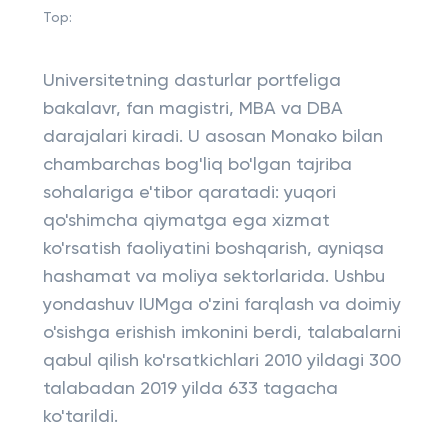
Top:
Universitetning dasturlar portfeliga
bakalavr, fan magistri, MBA va DBA
darajalari kiradi. U asosan Monako bilan
chambarchas bog'liq bo'lgan tajriba
sohalariga e'tibor qaratadi: yuqori
qo'shimcha qiymatga ega xizmat
ko'rsatish faoliyatini boshqarish, ayniqsa
hashamat va moliya sektorlarida. Ushbu
yondashuv IUMga o'zini farqlash va doimiy
o'sishga erishish imkonini berdi, talabalarni
qabul qilish ko'rsatkichlari 2010 yildagi 300
talabadan 2019 yilda 633 tagacha
ko'tarildi.