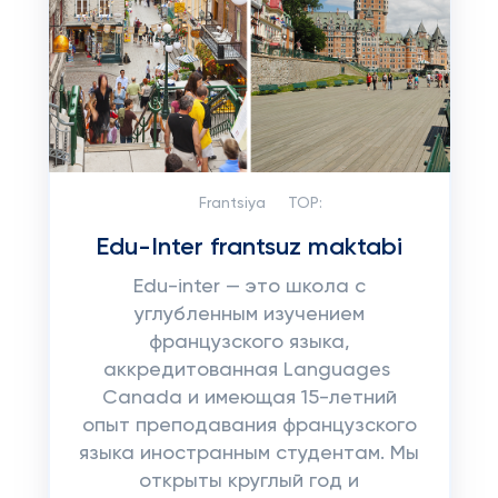
Frantsiya
TOP:
Edu-Inter frantsuz maktabi
Edu-inter — это школа с
углубленным изучением
французского языка,
аккредитованная Languages ​​
Canada и имеющая 15-летний
опыт преподавания французского
языка иностранным студентам. Мы
открыты круглый год и