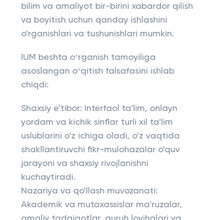
bilim va amaliyot bir-birini xabardor qilish
va boyitish uchun qanday ishlashini
o'rganishlari va tushunishlari mumkin.
IUM beshta oʻrganish tamoyiliga
asoslangan oʻqitish falsafasini ishlab
chiqdi:
Shaxsiy e'tibor: Interfaol ta'lim, onlayn
yordam va kichik sinflar turli xil ta'lim
uslublarini o'z ichiga oladi, o'z vaqtida
shakllantiruvchi fikr-mulohazalar o'quv
jarayoni va shaxsiy rivojlanishni
kuchaytiradi.
Nazariya va qo'llash muvozanati:
Akademik va mutaxassislar ma'ruzalar,
amaliy tadqiqotlar, guruh loyihalari va