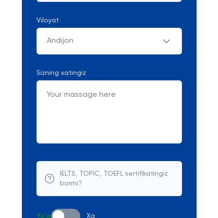
Viloyat
Andijon
Sizning xatingiz
IELTS, TOPIC, TOEFL sertifikatingiz
bormi?
Yo'q
Xa