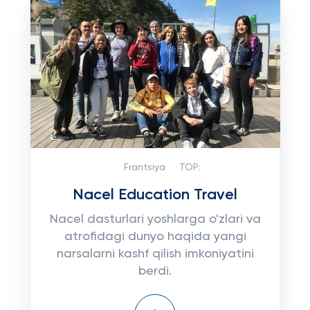
Frantsiya
TOP:
Nacel Education Travel
Nacel dasturlari yoshlarga o'zlari va
atrofidagi dunyo haqida yangi
narsalarni kashf qilish imkoniyatini
berdi.