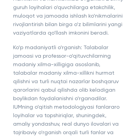
guruh loyihalari o'quvchilarga etakchilik,
muloqot va jamoada ishlash ko'nikmalarini
rivojlantirish bilan birga o'z bilimlarini yangi
vaziyatlarda qo'llash imkonini beradi.
Ko'p madaniyatli o'rganish: Talabalar
jamoasi va professor-o'qituvchilarning
madaniy xilma-xilligiga asoslanib,
talabalar madaniy xilma-xillikni hurmat
qilishni va turli nuqtai nazarlar boshqaruv
qarorlarini qabul qilishda olib keladigan
boylikdan foydalanishni o'rganadilar.
IUMning o'qitish metodologiyasi fanlararo
loyihalar va topshiriqlar, shuningdek,
amaliy yondashuv, real dunyo ilovalari va
tajribaviy o'rganish orqali turli fanlar va