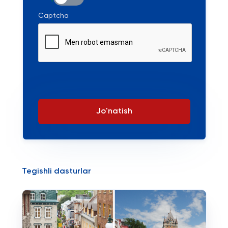
Captcha
Jo'natish
Tegishli dasturlar