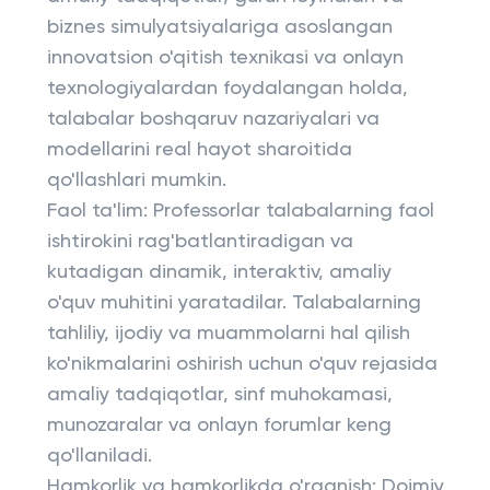
biznes simulyatsiyalariga asoslangan
innovatsion o'qitish texnikasi va onlayn
texnologiyalardan foydalangan holda,
talabalar boshqaruv nazariyalari va
modellarini real hayot sharoitida
qo'llashlari mumkin.
Faol ta'lim: Professorlar talabalarning faol
ishtirokini rag'batlantiradigan va
kutadigan dinamik, interaktiv, amaliy
o'quv muhitini yaratadilar. Talabalarning
tahliliy, ijodiy va muammolarni hal qilish
ko'nikmalarini oshirish uchun o'quv rejasida
amaliy tadqiqotlar, sinf muhokamasi,
munozaralar va onlayn forumlar keng
qo'llaniladi.
Hamkorlik va hamkorlikda o'rganish: Doimiy