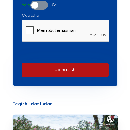
Yo'q
Xa
Captcha
Jo'natish
Tegishli dasturlar