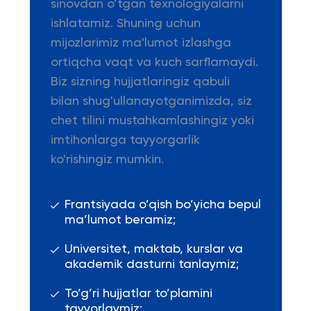
sinovdan o’tgan texnologiyalarni
ishlatamiz. Shuning uchun
mijozlarimiz ma'lumot izlashga
ortiqcha vaqt va kuch sarflamaydi.
Biz sizning hujjatlaringiz qabuli
bilan shug'ullanayotganimizda, siz
chet tilini mustahkamlashingiz yoki
imtihonlarga tayyorgarlik
ko'rishingiz mumkin.
Frantsiyada o’qish bo’yicha bepul
ma’lumot beramiz;
Universitet, maktab, kurslar va
akademik dasturni tanlaymiz;
To’g’ri hujjatlar to’plamini
tayyorlaymiz;