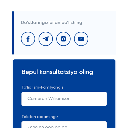
Do'stlaringiz bilan bo'lishing
Bepul konsultatsiya oling
To'liq Ism-Familyangiz
Telefon raqamingiz