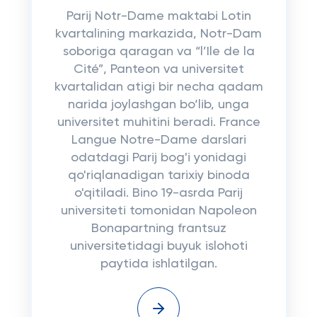
Parij Notr-Dame maktabi Lotin
kvartalining markazida, Notr-Dam
soboriga qaragan va “l’Ile de la
Cité”, Panteon va universitet
kvartalidan atigi bir necha qadam
narida joylashgan bo‘lib, unga
universitet muhitini beradi. France
Langue Notre-Dame darslari
odatdagi Parij bog'i yonidagi
qo'riqlanadigan tarixiy binoda
o'qitiladi. Bino 19-asrda Parij
universiteti tomonidan Napoleon
Bonapartning frantsuz
universitetidagi buyuk islohoti
paytida ishlatilgan.