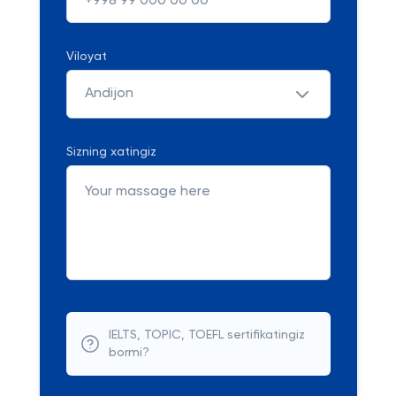
Viloyat
Andijon
Sizning xatingiz
IELTS, TOPIC, TOEFL sertifikatingiz
bormi?