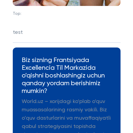
Top:
test
Biz sizning Frantsiyada
Excellencia Til Markazida
o’qishni boshlashingiz uchun
qanday yordam berishimiz
mumkin?
World.uz – xorijdagi ko'plab o'quv
muassasalarining rasmiy vakili. Biz
o’quv dasturlarini va muvaffaqiyatli
qabul strategiyasini topishda