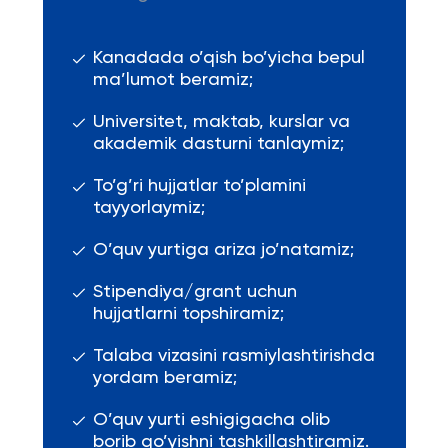
Kanadada o’qish bo’yicha bepul
ma’lumot beramiz;
Universitet, maktab, kurslar va
akademik dasturni tanlaymiz;
To’g’ri hujjatlar to’plamini
tayyorlaymiz;
O’quv yurtiga ariza jo’natamiz;
Stipendiya/grant uchun
hujjatlarni topshiramiz;
Talaba vizasini rasmiylashtirishda
yordam beramiz;
O’quv yurti eshigigacha olib
borib qo’yishni tashkillashtiramiz.