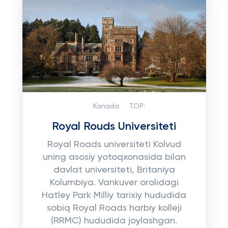
Kanada
TOP:
Royal Rouds Universiteti
Royal Roads universiteti Kolvud
uning asosiy yotoqxonasida bilan
davlat universiteti, Britaniya
Kolumbiya. Vankuver orolidagi
Hatley Park Milliy tarixiy hududida
sobiq Royal Roads harbiy kolleji
(RRMC) hududida joylashgan.