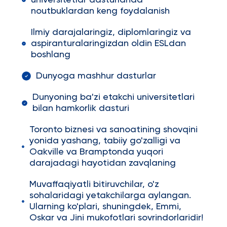
universitetlar dasturlarida
noutbuklardan keng foydalanish
Ilmiy darajalaringiz, diplomlaringiz va
aspiranturalaringizdan oldin ESLdan
boshlang
Dunyoga mashhur dasturlar
Dunyoning ba'zi etakchi universitetlari
bilan hamkorlik dasturi
Toronto biznesi va sanoatining shovqini
yonida yashang, tabiiy go'zalligi va
Oakville va Bramptonda yuqori
darajadagi hayotidan zavqlaning
Muvaffaqiyatli bitiruvchilar, o'z
sohalaridagi yetakchilarga aylangan.
Ularning ko'plari, shuningdek, Emmi,
Oskar va Jini mukofotlari sovrindorlaridir!