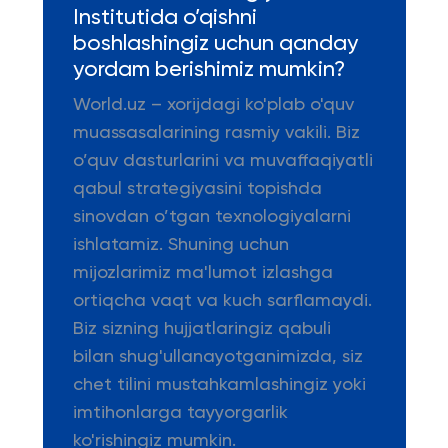
Institutida o’qishni
boshlashingiz uchun qanday
yordam berishimiz mumkin?
World.uz – xorijdagi ko'plab o'quv
muassasalarining rasmiy vakili. Biz
o’quv dasturlarini va muvaffaqiyatli
qabul strategiyasini topishda
sinovdan o’tgan texnologiyalarni
ishlatamiz. Shuning uchun
mijozlarimiz ma'lumot izlashga
ortiqcha vaqt va kuch sarflamaydi.
Biz sizning hujjatlaringiz qabuli
bilan shug'ullanayotganimizda, siz
chet tilini mustahkamlashingiz yoki
imtihonlarga tayyorgarlik
ko'rishingiz mumkin.