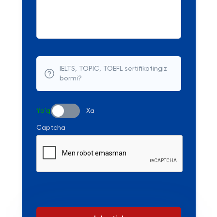
IELTS, TOPIC, TOEFL sertifikatingiz
bormi?
Yo'q
Xa
Captcha