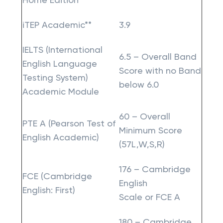
Home Edition**
iTEP Academic**
3.9
IELTS (International
6.5 – Overall Band
English Language
Score with no Band
Testing System)
below 6.0
Academic Module
60 – Overall
PTE A
(Pearson Test of
Minimum Score
English Academic)
(57L,W,S,R)
176 – Cambridge
FCE (Cambridge
English
English: First)
Scale or FCE A
180 – Cambridge