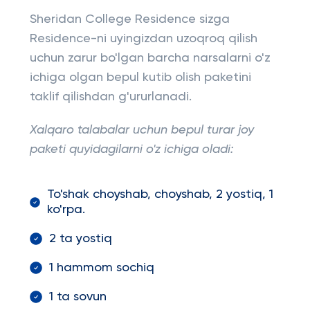
Sheridan College Residence sizga
Residence-ni uyingizdan uzoqroq qilish
uchun zarur bo'lgan barcha narsalarni o'z
ichiga olgan bepul kutib olish paketini
taklif qilishdan g'ururlanadi.
Xalqaro talabalar uchun bepul turar joy
paketi quyidagilarni o'z ichiga oladi:
To'shak choyshab, choyshab, 2 yostiq, 1
ko'rpa.
2 ta yostiq
1 hammom sochiq
1 ta sovun