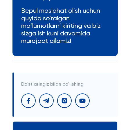
Bepul maslahat olish uchun
quyida so’ralgan
ma’lumotlarni kiriting va biz
sizga ish kuni davomida
murojaat qilamiz!
Do'stlaringiz bilan bo'lishing