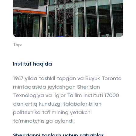
Top:
Institut
haqida
1967 yilda tashkil topgan va Buyuk Toronto
mintaqasida joylashgan Sheridan
Texnologiya va Ilg'or Ta'lim Instituti 17000
dan ortiq kunduzgi talabalar bilan
politexnika ta'limining yetakchi
ta'minotchisiga aylandi.
Sheridanni tanlash uchun sabablar