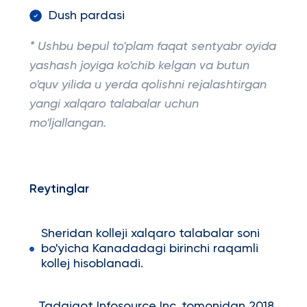
Dush pardasi
* Ushbu bepul to'plam faqat sentyabr oyida
yashash joyiga ko'chib kelgan va butun
o'quv yilida u yerda qolishni rejalashtirgan
yangi xalqaro talabalar uchun
mo'ljallangan.
Reytinglar
Sheridan kolleji xalqaro talabalar soni
bo'yicha Kanadadagi birinchi raqamli
kollej hisoblanadi.
Tadqiqot Infosource Inc. tomonidan 2018