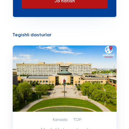
Jo'natish
Tegishli dasturlar
Kanada
TOP: