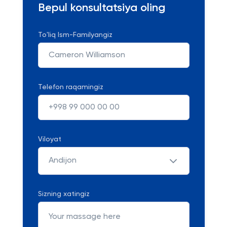
Bepul konsultatsiya oling
To'liq Ism-Familyangiz
Telefon raqamingiz
Viloyat
Andijon
Sizning xatingiz