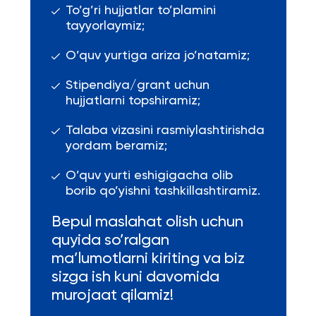
To’g’ri hujjatlar to’plamini
tayyorlaymiz;
O’quv yurtiga ariza jo’natamiz;
Stipendiya/grant uchun
hujjatlarni topshiramiz;
Talaba vizasini rasmiylashtirishda
yordam beramiz;
O’quv yurti eshigigacha olib
borib qo’yishni tashkillashtiramiz.
Bepul maslahat olish uchun
quyida so’ralgan
ma’lumotlarni kiriting va biz
sizga ish kuni davomida
murojaat qilamiz!