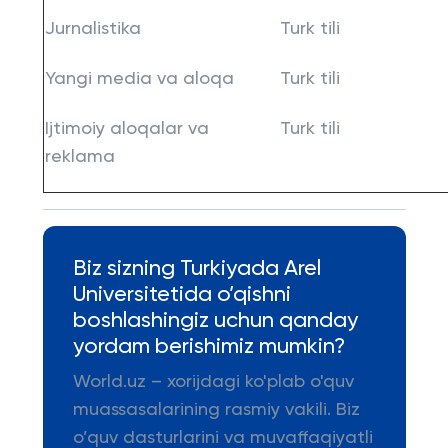
Jurnalistika
Turk tili
Yangi media va aloqa
Turk tili
Ijtimoiy aloqalar va
Turk tili
reklama
Biz sizning Turkiyada Arel
Universitetida o’qishni
boshlashingiz uchun qanday
yordam berishimiz mumkin?
World.uz – xorijdagi ko'plab o'quv
muassasalarining rasmiy vakili. Biz
o’quv dasturlarini va muvaffaqiyatli