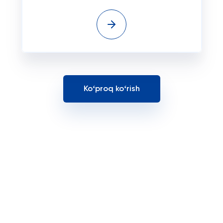
Koʻproq koʻrish