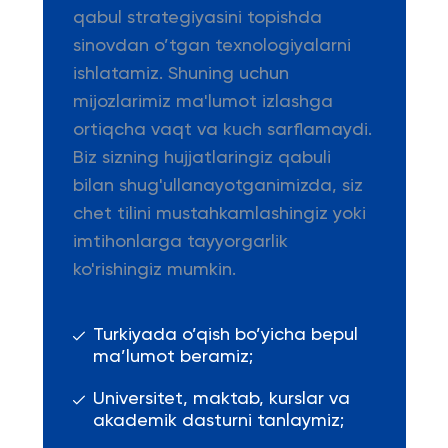
qabul strategiyasini topishda
sinovdan o’tgan texnologiyalarni
ishlatamiz. Shuning uchun
mijozlarimiz ma'lumot izlashga
ortiqcha vaqt va kuch sarflamaydi.
Biz sizning hujjatlaringiz qabuli
bilan shug'ullanayotganimizda, siz
chet tilini mustahkamlashingiz yoki
imtihonlarga tayyorgarlik
ko'rishingiz mumkin.
Turkiyada o’qish bo’yicha bepul
ma’lumot beramiz;
Universitet, maktab, kurslar va
akademik dasturni tanlaymiz;