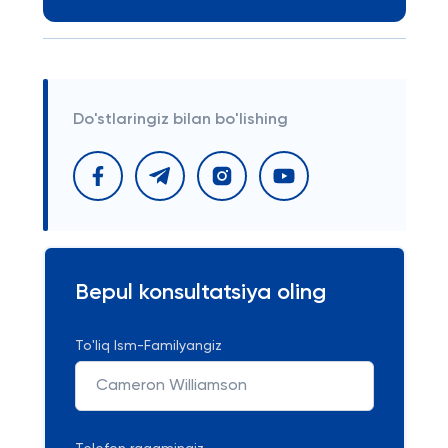
Do'stlaringiz bilan bo'lishing
Bepul konsultatsiya oling
To'liq Ism-Familyangiz