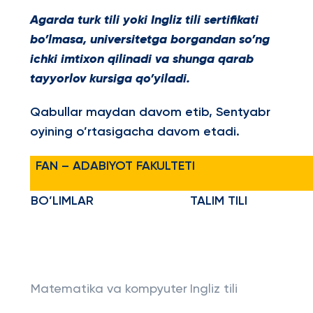
Agarda turk tili yoki Ingliz tili sertifikati
bo’lmasa, universitetga borgandan so’ng
ichki imtixon qilinadi va shunga qarab
tayyorlov kursiga qo’yiladi.
Qabullar maydan davom etib, Sentyabr
oyining o’rtasigacha davom etadi.
FAN – ADABIYOT FAKULTETI
BO’LIMLAR
TALIM TILI
Matematika va kompyuter
Ingliz tili