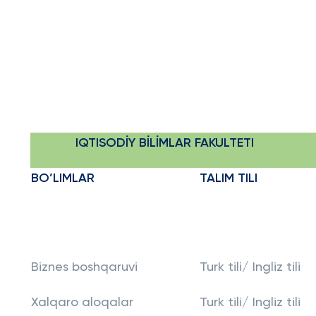
IQTISODİY BİLİMLAR FAKULTETI
BO’LIMLAR
TALIM TILI
Biznes boshqaruvi
Turk tili/ Ingliz tili
Xalqaro aloqalar
Turk tili/ Ingliz tili