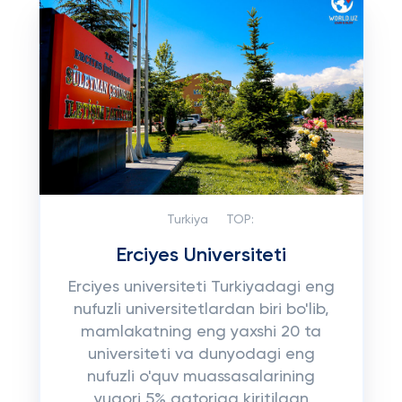
Turkiya
TOP:
Erciyes Universiteti
Erciyes universiteti Turkiyadagi eng
nufuzli universitetlardan biri bo'lib,
mamlakatning eng yaxshi 20 ta
universiteti va dunyodagi eng
nufuzli o'quv muassasalarining
yuqori 5% qatoriga kiritilgan