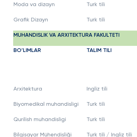
Moda va dizayn
Turk tili
Grafik Dizayn
Turk tili
MUHANDISLIK VA ARXITEKTURA FAKULTETI
BO’LIMLAR
TALIM TILI
Arxitektura
Ingliz tili
Biyomedikal muhandisligi
Turk tili
Qurilish muhandisligi
Turk tili
Bilgisayar Mühendisliği
Turk tili / Ingliz tili