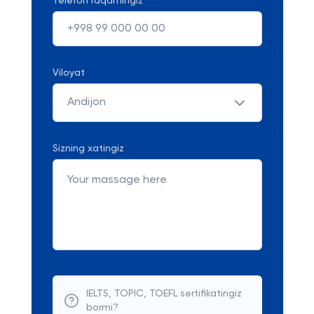
Telefon raqamingiz
Viloyat
Andijon
Sizning xatingiz
IELTS, TOPIC, TOEFL sertifikatingiz
bormi?