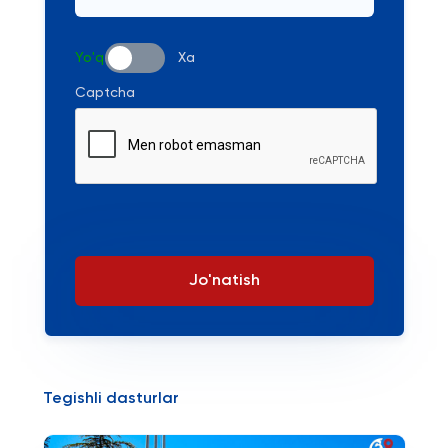
Yo'q
Xa
Captcha
Jo'natish
Tegishli dasturlar