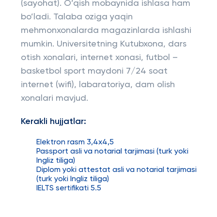
(sayohat). O’qish mobaynida ishlasa ham
bo’ladi. Talaba oziga yaqin
mehmonxonalarda magazinlarda ishlashi
mumkin. Universitetning Kutubxona, dars
otish xonalari, internet xonasi, futbol –
basketbol sport maydoni 7/24 soat
internet (wifi), labaratoriya, dam olish
xonalari mavjud.
Kerakli hujjatlar:
Elektron rasm 3,4x4,5
Passport asli va notarial tarjimasi (turk yoki
Ingliz tiliga)
Diplom yoki attestat asli va notarial tarjimasi
(turk yoki Ingliz tiliga)
IELTS sertifikati 5.5