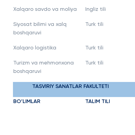
Xalqaro savdo va moliya
Ingliz tili
Siyosat bilimi va xalq
Turk tili
boshqaruvi
Xalqaro logistika
Turk tili
Turizm va mehmonxona
Turk tili
boshqaruvi
TASVIRIY SANATLAR FAKULTETI
BO’LIMLAR
TALIM TILI