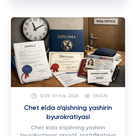
12:09, 03 mar, 2026
594576
Chet elda o‘qishning yashirin
byurokratiyasi
Chet elda o‘qishning yashirin
byurokratiyasi: apostil, nostrifikatsiya