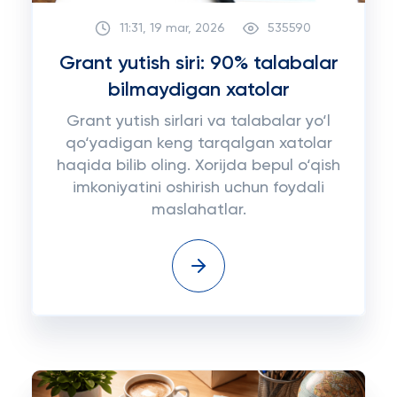
11:31, 19 mar, 2026
535590
Grant yutish siri: 90% talabalar
bilmaydigan xatolar
Grant yutish sirlari va talabalar yo‘l
qo‘yadigan keng tarqalgan xatolar
haqida bilib oling. Xorijda bepul o‘qish
imkoniyatini oshirish uchun foydali
maslahatlar.