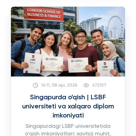
14:11, 08 apr, 2026
472107
Singapurda o‘qish | LSBF
universiteti va xalqaro diplom
imkoniyati
Singapurdagi LSBF universitetida
o‘qish imkoniyatlari: xavfsiz muhit,