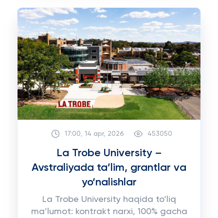
17:00, 14 apr, 2026
453050
La Trobe University –
Avstraliyada ta’lim, grantlar va
yo‘nalishlar
La Trobe University haqida to‘liq
ma’lumot: kontrakt narxi, 100% gacha