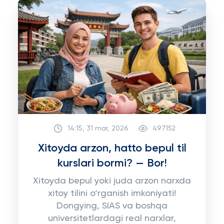
14:15, 31 mar, 2026
497152
Xitoyda arzon, hatto bepul til
kurslari bormi? — Bor!
Xitoyda bepul yoki juda arzon narxda
xitoy tilini o‘rganish imkoniyati!
Dongying, SIAS va boshqa
universitetlardagi real narxlar,