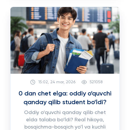
15:02, 24 mar, 2026
521058
0 dan chet elga: oddiy o‘quvchi
qanday qilib student bo‘ldi?
Oddiy o‘quvchi qanday qilib chet
elda talaba bo‘ldi? Real hikoya,
bosqichma-bosqich yo‘l va kuchli