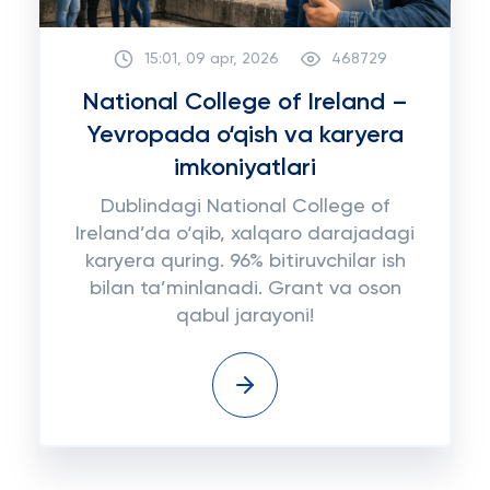
15:01, 09 apr, 2026
468729
National College of Ireland –
Yevropada o‘qish va karyera
imkoniyatlari
Dublindagi National College of
Ireland’da o‘qib, xalqaro darajadagi
karyera quring. 96% bitiruvchilar ish
bilan ta’minlanadi. Grant va oson
qabul jarayoni!