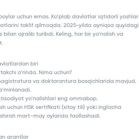
boylar uchun emas. Ko‘plab davlatlar iqtidorli yoshlar
atlarini taklif qilmoqda. 2025-yilda ayniqsa quyidagi
ilan ajralib turibdi. Keling, har bir yo‘nalish va
z.
vlatlardan biri
etakchi o‘rinda. Nima uchun?
 magistratura va doktorantura bosqichlarida mavjud.
ta’minlanadi.
iqtisodiyot yo‘nalishlari eng ommabop.
h uchun HSK sertifikati (xitoy tili) yoki inglizcha
pshirish mart–may oylarida faollashadi.
n grantlar