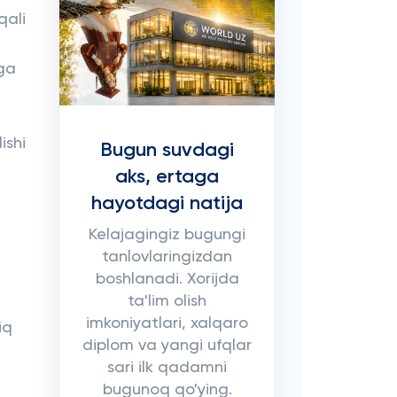
qali
rga
ishi
Bugun suvdagi
aks, ertaga
hayotdagi natija
Kelajagingiz bugungi
tanlovlaringizdan
boshlanadi. Xorijda
ta'lim olish
imkoniyatlari, xalqaro
iq
diplom va yangi ufqlar
sari ilk qadamni
bugunoq qo'ying.