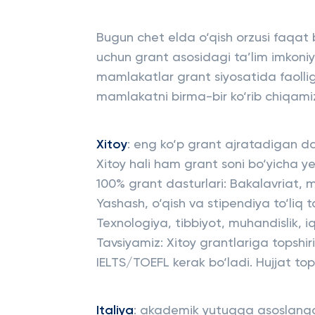
Bugun chet elda o‘qish orzusi faqat 
uchun grant asosidagi ta’lim imkoniy
mamlakatlar grant siyosatida faolligi b
mamlakatni birma-bir ko‘rib chiqami
Xitoy
: eng ko‘p grant ajratadigan da
Xitoy hali ham grant soni bo‘yicha y
100% grant dasturlari: Bakalavriat,
Yashash, o‘qish va stipendiya to‘liq 
Texnologiya, tibbiyot, muhandislik, 
Tavsiyamiz: Xitoy grantlariga topshiris
IELTS/TOEFL kerak bo‘ladi. Hujjat to
Italiya
: akademik yutuqqa asoslanga