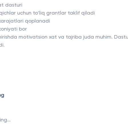
at dasturi
ichlar uchun to‘liq grantlar taklif qiladi
xarajatlari qoplanadi
mkoniyati bor
hirishda motivatsion xat va tajriba juda muhim. Dastu
di.
ng
ng...