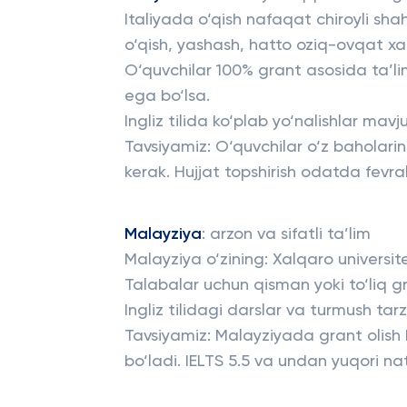
Italiyada o‘qish nafaqat chiroyli sha
o‘qish, yashash, hatto oziq-ovqat xa
O‘quvchilar 100% grant asosida ta’li
ega bo‘lsa.
Ingliz tilida ko‘plab yo‘nalishlar mavj
Tavsiyamiz: O‘quvchilar o‘z baholarin
kerak. Hujjat topshirish odatda fevral
Malayziya
: arzon va sifatli ta’lim
Malayziya o‘zining: Xalqaro universite
Talabalar uchun qisman yoki to‘liq g
Ingliz tilidagi darslar va turmush tarz
Tavsiyamiz: Malayziyada grant olish k
bo‘ladi. IELTS 5.5 va undan yuqori nat