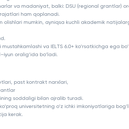
harlar va madaniyat, balki: DSU (regional grantlar) or
rajatlari ham qoplanadi.
m olishlari mumkin, ayniqsa kuchli akademik natijala
ud.
i mustahkamlashi va IELTS 6.0+ ko‘rsatkichga ega bo‘l
–iyun oralig‘ida bo‘ladi.
tlari, past kontrakt narxlari,
rantlar
ining soddaligi bilan ajralib turadi.
o‘proq universitetning o‘z ichki imkoniyatlariga bog‘l
ija kerak.