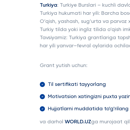
Turkiya
: Turkiye Burslari – kuchli davl
Turkiya hukumati har yili: Barcha bosq
O‘qish, yashash, sug‘urta va parvoz 
Turkiy tilda yoki ingliz tilida o‘qish i
Tavsiyamiz: Turkiya grantlariga tops
har yili yanvar–fevral oylarida ochila
Grant yutish uchun:
Til sertifikati tayyorlang
Motivatsion xatingizni puxta yozi
Hujjatlarni muddatida to'g'rilang
va darhol
WORLD.UZ
ga murojaat qili