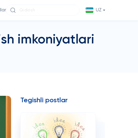
llar
UZ
sh imkoniyatlari
Tegishli postlar