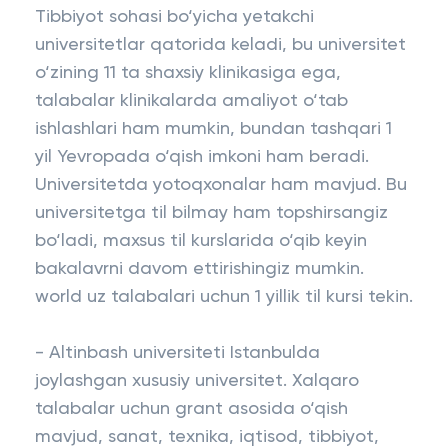
Tibbiyot sohasi bo‘yicha yetakchi
universitetlar qatorida keladi, bu universitet
o‘zining 11 ta shaxsiy klinikasiga ega,
talabalar klinikalarda amaliyot o‘tab
ishlashlari ham mumkin, bundan tashqari 1
yil Yevropada o‘qish imkoni ham beradi.
Universitetda yotoqxonalar ham mavjud. Bu
universitetga til bilmay ham topshirsangiz
bo‘ladi, maxsus til kurslarida o‘qib keyin
bakalavrni davom ettirishingiz mumkin.
world uz talabalari uchun 1 yillik til kursi tekin.
- Altinbash universiteti Istanbulda
joylashgan xususiy universitet. Xalqaro
talabalar uchun grant asosida o‘qish
mavjud, sanat, texnika, iqtisod, tibbiyot,