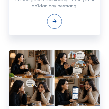
£6,000 gacha scholarship imkoniyatini
qo‘ldan boy bermang!