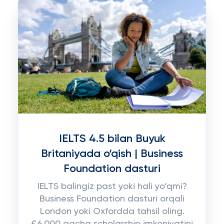
IELTS 4.5 bilan Buyuk
Britaniyada o‘qish | Business
Foundation dasturi
IELTS balingiz past yoki hali yo‘qmi?
Business Foundation dasturi orqali
London yoki Oxfordda tahsil oling.