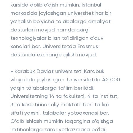
kursida qolib o‘qish mumkin. Istanbul
markazida joylashgan universitet har bir
yo‘nalish bo‘yicha talabalarga amaliyot
dasturlari mavjud hamda oxirgi
texnologiyalar bilan to‘ldirilgan o‘quv
xonalari bor. Universitetda Erasmus
dasturida exchange qilish mavjud.
- Karabuk Davlat universiteti Karabuk
viloyatida joylashgan. Universitetda 42 000
yaqin talabalarga taʼlim beriladi,
Universitetning 14 ta fakulteti, 4 ta institut,
3 ta kasb hunar oliy maktabi bor. Taʼlim
sifati yaxshi, talabalar yotoqxonasi bor.
O‘qib ishlash mumkin faqatgina o‘qishga
imtihonlarga zarar yetkazmasa bo‘ldi.