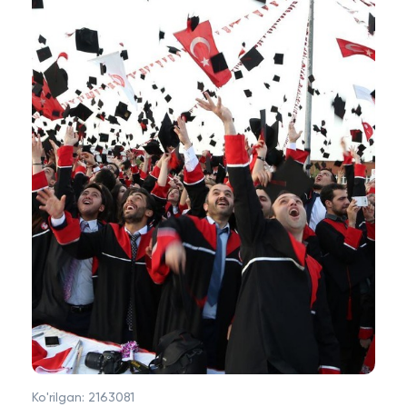
Ko'rilgan:
2163081