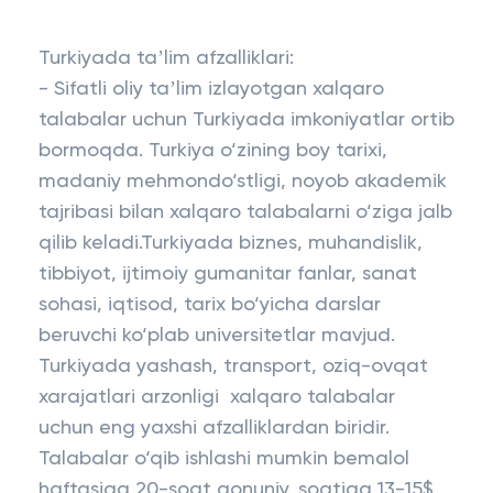
Turkiyada taʼlim afzalliklari:
- Sifatli oliy taʼlim izlayotgan xalqaro
talabalar uchun Turkiyada imkoniyatlar ortib
bormoqda. Turkiya o‘zining boy tarixi,
madaniy mehmondo‘stligi, noyob akademik
tajribasi bilan xalqaro talabalarni o‘ziga jalb
qilib keladi.Turkiyada biznes, muhandislik,
tibbiyot, ijtimoiy gumanitar fanlar, sanat
sohasi, iqtisod, tarix bo‘yicha darslar
beruvchi ko‘plab universitetlar mavjud.
Turkiyada yashash, transport, oziq-ovqat
xarajatlari arzonligi xalqaro talabalar
uchun eng yaxshi afzalliklardan biridir.
Talabalar o‘qib ishlashi mumkin bemalol
haftasiga 20-soat qonuniy, soatiga 13-15$