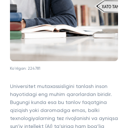
Ko'rilgan:
224781
Universitet mutaxassisligini tanlash inson
hayotidagi eng muhim qarorlardan biridir.
Bugungi kunda esa bu tanlov faqatgina
qiziqish yoki daromadga emas, balki
texnologiyalarning tez rivojlanishi va ayniqsa
sun’iy intellekt (AI) ta’siriga ham bog‘liq