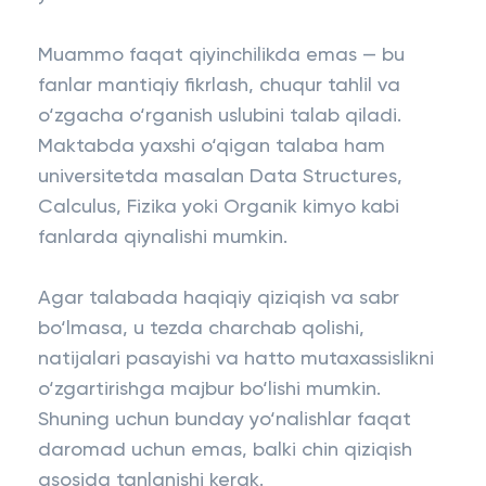
Muammo faqat qiyinchilikda emas — bu
fanlar mantiqiy fikrlash, chuqur tahlil va
o‘zgacha o‘rganish uslubini talab qiladi.
Maktabda yaxshi o‘qigan talaba ham
universitetda masalan Data Structures,
Calculus, Fizika yoki Organik kimyo kabi
fanlarda qiynalishi mumkin.
Agar talabada haqiqiy qiziqish va sabr
bo‘lmasa, u tezda charchab qolishi,
natijalari pasayishi va hatto mutaxassislikni
o‘zgartirishga majbur bo‘lishi mumkin.
Shuning uchun bunday yo‘nalishlar faqat
daromad uchun emas, balki chin qiziqish
asosida tanlanishi kerak.