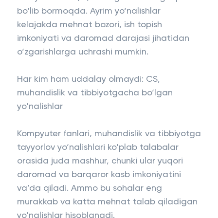
bo‘lib bormoqda. Ayrim yo‘nalishlar
kelajakda mehnat bozori, ish topish
imkoniyati va daromad darajasi jihatidan
o‘zgarishlarga uchrashi mumkin.
Har kim ham uddalay olmaydi: CS,
muhandislik va tibbiyotgacha bo‘lgan
yo‘nalishlar
Kompyuter fanlari, muhandislik va tibbiyotga
tayyorlov yo‘nalishlari ko‘plab talabalar
orasida juda mashhur, chunki ular yuqori
daromad va barqaror kasb imkoniyatini
va’da qiladi. Ammo bu sohalar eng
murakkab va katta mehnat talab qiladigan
yo‘nalishlar hisoblanadi.