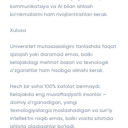
kommunikatsiya va AI bilan ishlash
ko‘nikmalarini ham rivojlantirishlari kerak.
Xulosa
Universitet mutaxassisligini tanlashda faqat
qiziqish yoki daromad emas, balki
kelajakdagi mehnat bozori va texnologik
o‘zgarishlar ham hisobga olinishi kerak.
Hech bir soha 100% kafolat bermaydi.
Kelajakda eng muvaffaqiyatli insonlar —
doimiy o‘rganadigan, yangi
texnologiyalarga moslashadigan va sun’iy
intellektni raqib emas, balki vosita sifatida
ishlata oladiganlar bo‘ladi.