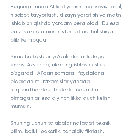
Bugungi kunda AI kod yozish, moliyaviy tahlil,
hisobot tayyorlash, dizayn yaratish va matn
ishlab chiqishda yordam bera oladi. Bu esa
ba’zi vazifalarning avtomatlashtirilishiga
olib kelmoqda.
Biroq bu kasblar yo‘qolib ketadi degani
emas. Aksincha, ularning ishlash uslubi
o‘zgaradi. AI’dan samarali foydalana
oladigan mutaxassislar yanada
raqobatbardosh bo‘ladi, moslasha
olmaganlar esa qiyinchilikka duch kelishi
mumkin.
Shuning uchun talabalar nafaqat texnik
bilim, balki ijodkorlik, tanqidiy fikrlash,