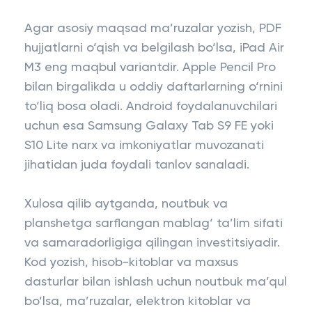
Agar asosiy maqsad ma’ruzalar yozish, PDF
hujjatlarni o‘qish va belgilash bo‘lsa, iPad Air
M3 eng maqbul variantdir. Apple Pencil Pro
bilan birgalikda u oddiy daftarlarning o‘rnini
to‘liq bosa oladi. Android foydalanuvchilari
uchun esa Samsung Galaxy Tab S9 FE yoki
S10 Lite narx va imkoniyatlar muvozanati
jihatidan juda foydali tanlov sanaladi.
Xulosa qilib aytganda, noutbuk va
planshetga sarflangan mablag‘ ta’lim sifati
va samaradorligiga qilingan investitsiyadir.
Kod yozish, hisob-kitoblar va maxsus
dasturlar bilan ishlash uchun noutbuk ma’qul
bo‘lsa, ma’ruzalar, elektron kitoblar va