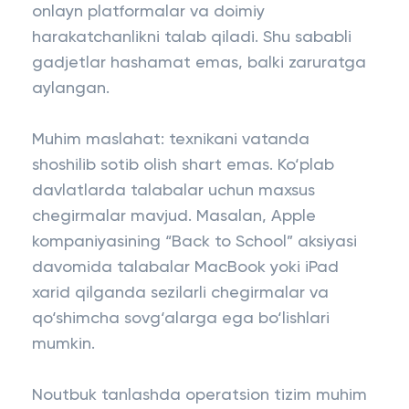
onlayn platformalar va doimiy
harakatchanlikni talab qiladi. Shu sababli
gadjetlar hashamat emas, balki zaruratga
aylangan.
Muhim maslahat: texnikani vatanda
shoshilib sotib olish shart emas. Ko‘plab
davlatlarda talabalar uchun maxsus
chegirmalar mavjud. Masalan, Apple
kompaniyasining “Back to School” aksiyasi
davomida talabalar MacBook yoki iPad
xarid qilganda sezilarli chegirmalar va
qo‘shimcha sovg‘alarga ega bo‘lishlari
mumkin.
Noutbuk tanlashda operatsion tizim muhim