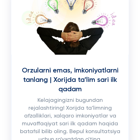
Orzularni emas, imkoniyatlarni
tanlang | Xorijda ta'lim sari ilk
qadam
Kelajagingizni bugundan
rejalashtiring! Xorijda ta'limning
afzalliklari, xalqaro imkoniyatlar va
muvaffaqiyat sari ilk qadam haqida
batafsil bilib oling. Bepul konsultatsiya
uchun ro'yxatdan o'ting.