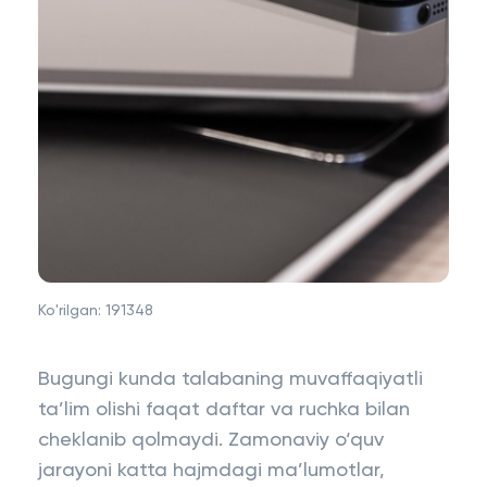
Ko'rilgan:
191348
Bugungi kunda talabaning muvaffaqiyatli
ta’lim olishi faqat daftar va ruchka bilan
cheklanib qolmaydi. Zamonaviy o‘quv
jarayoni katta hajmdagi ma’lumotlar,