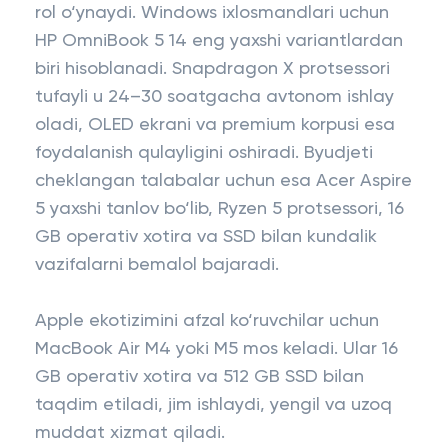
rol o‘ynaydi. Windows ixlosmandlari uchun
HP OmniBook 5 14 eng yaxshi variantlardan
biri hisoblanadi. Snapdragon X protsessori
tufayli u 24–30 soatgacha avtonom ishlay
oladi, OLED ekrani va premium korpusi esa
foydalanish qulayligini oshiradi. Byudjeti
cheklangan talabalar uchun esa Acer Aspire
5 yaxshi tanlov bo‘lib, Ryzen 5 protsessori, 16
GB operativ xotira va SSD bilan kundalik
vazifalarni bemalol bajaradi.
Apple ekotizimini afzal ko‘ruvchilar uchun
MacBook Air M4 yoki M5 mos keladi. Ular 16
GB operativ xotira va 512 GB SSD bilan
taqdim etiladi, jim ishlaydi, yengil va uzoq
muddat xizmat qiladi.