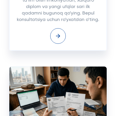
ta'lim olish imkoniyatlari, xalqaro
diplom va yangi ufqlar sari ilk
qadamni bugunoq qo'ying. Bepul
konsultatsiya uchun ro'yxatdan o'ting.