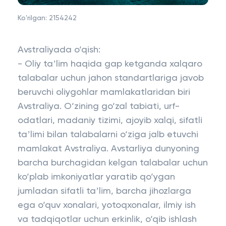
Ko'rilgan:
2154242
Avstraliyada o‘qish:
- Oliy taʼlim haqida gap ketganda xalqaro
talabalar uchun jahon standartlariga javob
beruvchi oliygohlar mamlakatlaridan biri
Avstraliya. O‘zining go‘zal tabiati, urf-
odatlari, madaniy tizimi, ajoyib xalqi, sifatli
taʼlimi bilan talabalarni o‘ziga jalb etuvchi
mamlakat Avstraliya. Avstarliya dunyoning
barcha burchagidan kelgan talabalar uchun
ko‘plab imkoniyatlar yaratib qo‘ygan
jumladan sifatli taʼlim, barcha jihozlarga
ega o‘quv xonalari, yotoqxonalar, ilmiy ish
va tadqiqotlar uchun erkinlik, o‘qib ishlash