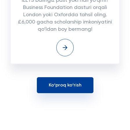
IELTS balingiz past yoki hali yo‘qmi?
Business Foundation dasturi orqali
London yoki Oxfordda tahsil oling.
£6,000 gacha scholarship imkoniyatini
qo‘ldan boy bermang!
Koʻproq koʻrish