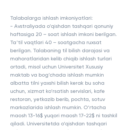
Talabalarga ishlash imkoniyatlari:
- Avstraliyada o‘qishdan tashqari qonuniy
haftasiga 20 – soat ishlash imkoni berilgan.
Taʼtil vaqtlari 40 – soatgacha ruxsat
berilgan. Talabaning til bilish darajasi va
mahoratlaridan kelib chiqib ishlash turlari
ortadi, misol uchun Universitet Xususiy
maktab va bog‘chada ishlash mumkin
albatta tilni yaxshi bilish kerak bu soha
uchun, xizmat ko‘rsatish servislari, kafe
restoran, yetkazib berib, pochta, sotuv
markazlarida ishlash mumkin. O‘rtacha
maosh 13-16$ yuqori maosh 17-22$ ni tashkil
qiladi. Universitetda o‘qishdan tashqari