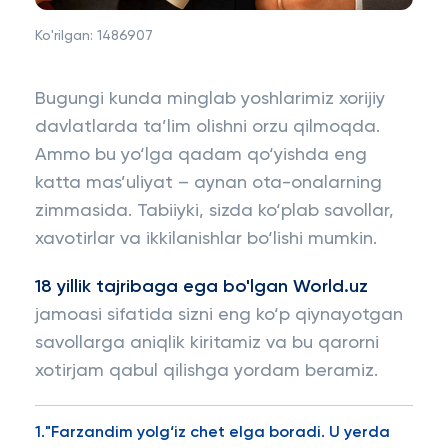
Ko'rilgan:
1486907
Bugungi kunda minglab yoshlarimiz xorijiy
davlatlarda ta’lim olishni orzu qilmoqda.
Ammo bu yo‘lga qadam qo‘yishda eng
katta mas’uliyat – aynan ota-onalarning
zimmasida. Tabiiyki, sizda ko‘plab savollar,
xavotirlar va ikkilanishlar bo‘lishi mumkin.
18 yillik tajribaga ega bo'lgan World.uz
jamoasi sifatida sizni eng ko‘p qiynayotgan
savollarga aniqlik kiritamiz va bu qarorni
xotirjam qabul qilishga yordam beramiz.
1."Farzandim yolg‘iz chet elga boradi. U yerda