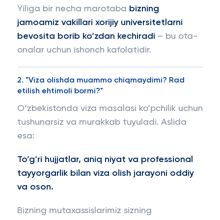
Yiliga bir necha marotaba
bizning
jamoamiz vakillari xorijiy universitetlarni
bevosita borib ko‘zdan kechiradi
– bu ota-
onalar uchun ishonch kafolatidir.
2. "Viza olishda muammo chiqmaydimi? Rad
etilish ehtimoli bormi?"
O‘zbekistonda viza masalasi ko‘pchilik uchun
tushunarsiz va murakkab tuyuladi. Aslida
esa:
To‘g‘ri hujjatlar, aniq niyat va professional
tayyorgarlik bilan viza olish jarayoni oddiy
va oson.
Bizning mutaxassislarimiz sizning