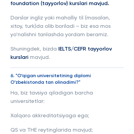
foundation (tayyorlov) kurslari mavjud.
Darslar ingliz yoki mahalliy til (masalan,
xitoy, turk)da olib boriladi – biz esa mos
yo‘nalishni tanlashda yordam beramiz.
Shuningdek, bizda
IELTS/CEFR tayyorlov
kurslari
mavjud.
6. "O‘qigan universitetining diplomi
O‘zbekistonda tan olinadimi?"
Ha, biz tavsiya qiladigan barcha
universitetlar:
Xalqaro akkreditatsiyaga ega;
QS va THE reytinglarida mavjud;