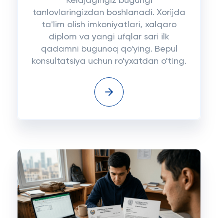
Kelajagingiz bugungi
tanlovlaringizdan boshlanadi. Xorijda
ta'lim olish imkoniyatlari, xalqaro
diplom va yangi ufqlar sari ilk
qadamni bugunoq qo'ying. Bepul
konsultatsiya uchun ro'yxatdan o'ting.