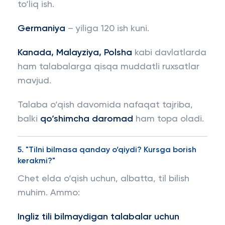
to‘liq ish.
Germaniya
– yiliga 120 ish kuni.
Kanada, Malayziya, Polsha
kabi davlatlarda
ham talabalarga qisqa muddatli ruxsatlar
mavjud.
Talaba o‘qish davomida nafaqat tajriba,
balki
qo‘shimcha daromad
ham topa oladi.
5. "Tilni bilmasa qanday o‘qiydi? Kursga borish
kerakmi?"
Chet elda o‘qish uchun, albatta, til bilish
muhim. Ammo:
Ingliz tili bilmaydigan talabalar uchun