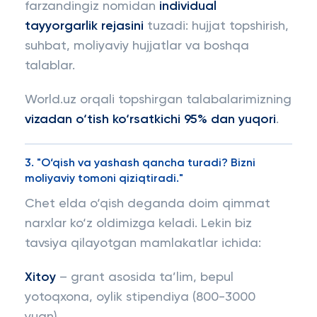
farzandingiz nomidan
individual
tayyorgarlik rejasini
tuzadi: hujjat topshirish,
suhbat, moliyaviy hujjatlar va boshqa
talablar.
World.uz orqali topshirgan talabalarimizning
vizadan o‘tish ko‘rsatkichi 95% dan yuqori
.
3. "O‘qish va yashash qancha turadi? Bizni
moliyaviy tomoni qiziqtiradi."
Chet elda o‘qish deganda doim qimmat
narxlar ko‘z oldimizga keladi. Lekin biz
tavsiya qilayotgan mamlakatlar ichida:
Xitoy
– grant asosida ta’lim, bepul
yotoqxona, oylik stipendiya (800-3000