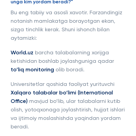
unga kim yordam beradi?"
Bu eng tabiiy va asosli xavotir. Farzandingiz
notanish mamlakatga borayotgan ekan,
sizga tinchlik kerak. Shuni ishonch bilan
aytamizki:
World.uz
barcha talabalarning xorijga
ketishidan boshlab joylashguniga qadar
to‘liq monitoring
olib boradi.
Universitetlar qoshida faoliyat yurituvchi
Xalqaro talabalar bo‘limi (International
Office)
mavjud bo‘lib, ular talabalarni kutib
olish, yotoqxonaga joylashtirish, hujjat ishlari
va ijtimoiy moslashishda yaqindan yordam
beradi.