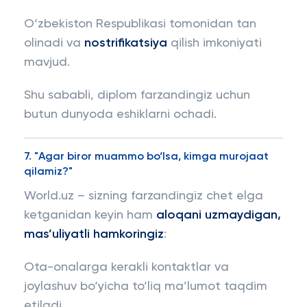
O‘zbekiston Respublikasi tomonidan tan
olinadi va
nostrifikatsiya
qilish imkoniyati
mavjud.
Shu sababli, diplom farzandingiz uchun
butun dunyoda eshiklarni ochadi.
7. "Agar biror muammo bo‘lsa, kimga murojaat
qilamiz?"
World.uz – sizning farzandingiz chet elga
ketganidan keyin ham
aloqani uzmaydigan,
mas’uliyatli hamkoringiz
:
Ota-onalarga kerakli kontaktlar va
joylashuv bo‘yicha to‘liq ma’lumot taqdim
etiladi.