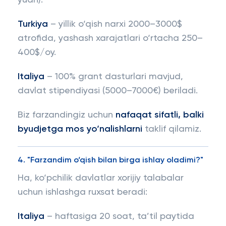
yuan).
Turkiya
– yillik o‘qish narxi 2000–3000$
atrofida, yashash xarajatlari o‘rtacha 250–
400$/oy.
Italiya
– 100% grant dasturlari mavjud,
davlat stipendiyasi (5000–7000€) beriladi.
Biz farzandingiz uchun
nafaqat sifatli, balki
byudjetga mos yo‘nalishlarni
taklif qilamiz.
4. "Farzandim o‘qish bilan birga ishlay oladimi?"
Ha, ko‘pchilik davlatlar xorijiy talabalar
uchun ishlashga ruxsat beradi:
Italiya
– haftasiga 20 soat, ta’til paytida