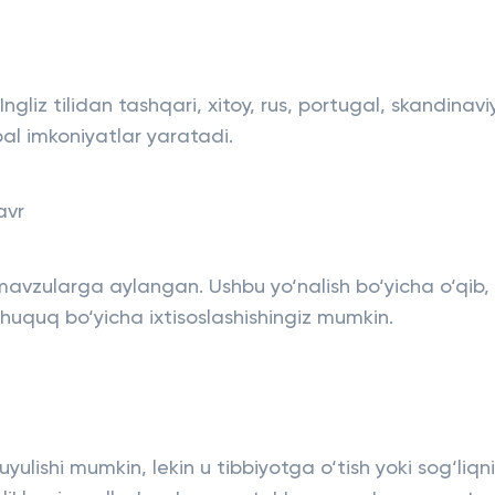
 Ingliz tilidan tashqari, xitoy, rus, portugal, skandinav
obal imkoniyatlar yaratadi.
avr
mavzularga aylangan. Ushbu yo‘nalish bo‘yicha o‘qib,
 huquq bo‘yicha ixtisoslashishingiz mumkin.
yulishi mumkin, lekin u tibbiyotga o‘tish yoki sog‘liqni