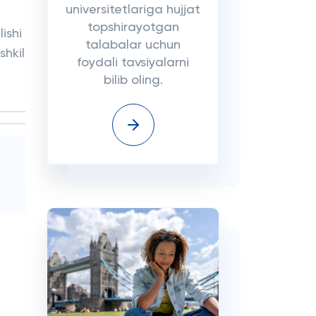
universitetlariga hujjat
topshirayotgan
ishi
talabalar uchun
shkil
foydali tavsiyalarni
bilib oling.