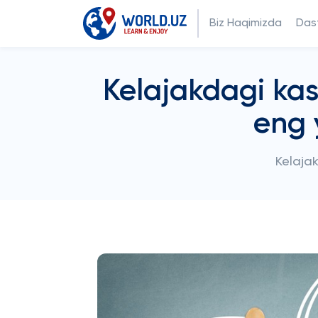
Biz Haqimizda
Dast
Kelajakdagi ka
eng 
Kelajak