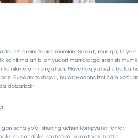
hada o’z o’rnini topish mumkin. San’at, musiqa, IT yoki
ik ko’nikmalari bilan yuqori marralarga erishish mumki
 ko‘nikmalarini o‘rgatadi. Muvaffaqiyatsizlik bo‘lsa 
asiz. Bundan tashqari, bu ota-onangizni ham xotirj
rda dolzarbdir
vr
igan soha yo‘q, shuning uchun Kompyuter fanlari
halik muhandislik, statistika, san’at yoki hatto