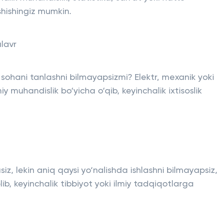
shishingiz mumkin.
lavr
 sohani tanlashni bilmayapsizmi? Elektr, mexanik yoki
muhandislik bo‘yicha o‘qib, keyinchalik ixtisoslik
asiz, lekin aniq qaysi yo‘nalishda ishlashni bilmayapsiz
lib, keyinchalik tibbiyot yoki ilmiy tadqiqotlarga