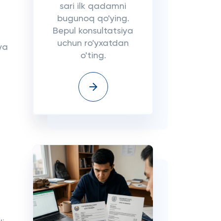
sari ilk qadamni
bugunoq qo'ying.
Bepul konsultatsiya
uchun ro'yxatdan
iya
o'ting.