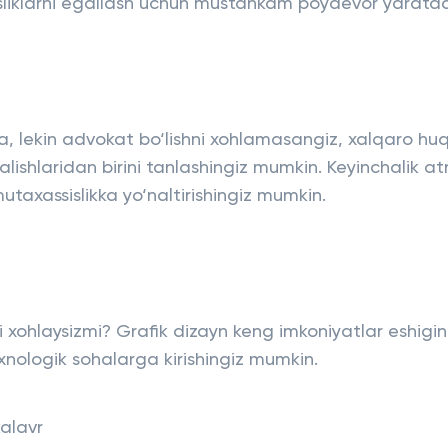
liklarni egallash uchun mustahkam poydevor yaratad
sa, lekin advokat bo‘lishni xohlamasangiz, xalqaro hu
alishlaridan birini tanlashingiz mumkin. Keyinchalik at
utaxassislikka yo‘naltirishingiz mumkin.
ni xohlaysizmi? Grafik dizayn keng imkoniyatlar eshigin
nologik sohalarga kirishingiz mumkin.
kalavr