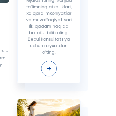
rejalashtiring! Xorijda
ta'limning afzalliklari,
xalqaro imkoniyatlar
va muvaffaqiyat sari
ilk qadam haqida
batafsil bilib oling.
Bepul konsultatsiya
uchun ro'yxatdan
n. U
o'ting.
ham,
am