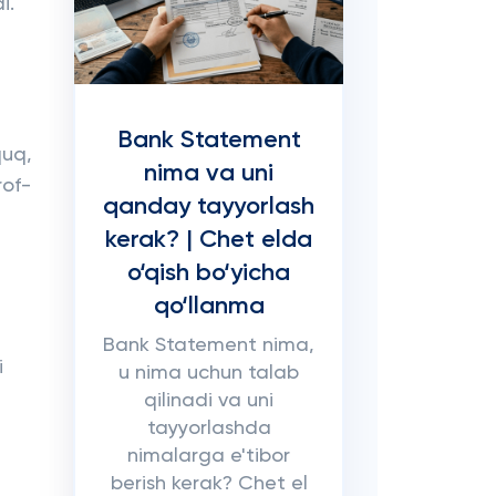
i.
Bank Statement
quq,
nima va uni
rof-
qanday tayyorlash
kerak? | Chet elda
o‘qish bo‘yicha
qo‘llanma
Bank Statement nima,
i
u nima uchun talab
qilinadi va uni
tayyorlashda
nimalarga e'tibor
berish kerak? Chet el