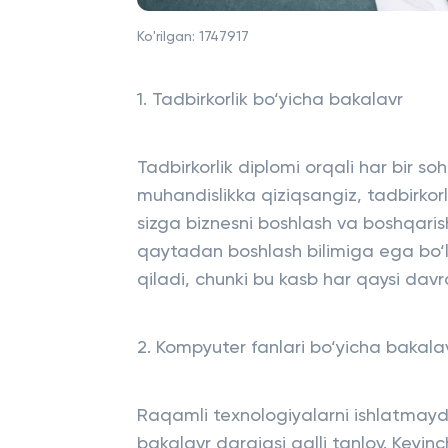
Ko'rilgan:
1747917
1. Tadbirkorlik bo‘yicha bakalavr
Tadbirkorlik diplomi orqali har bir so
muhandislikka qiziqsangiz, tadbirkorl
sizga biznesni boshlash va boshqarish
qaytadan boshlash bilimiga ega bo‘l
qiladi, chunki bu kasb har qaysi dav
2. Kompyuter fanlari bo‘yicha bakala
Raqamli texnologiyalarni ishlatmayd
bakalavr darajasi aqlli tanlov. Keyinc