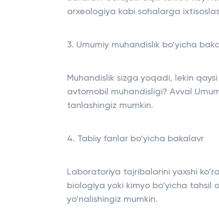
arxeologiya kabi sohalarga ixtisosla
3. Umumiy muhandislik bo‘yicha baka
Muhandislik sizga yoqadi, lekin qaysi
avtomobil muhandisligi? Avval Umumiy 
tanlashingiz mumkin.
4. Tabiiy fanlar bo‘yicha bakalavr
Laboratoriya tajribalarini yaxshi ko‘r
biologiya yoki kimyo bo‘yicha tahsil o
yo‘nalishingiz mumkin.