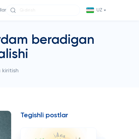
llar
UZ
ordam beradigan
lishi
kiritish
Tegishli postlar