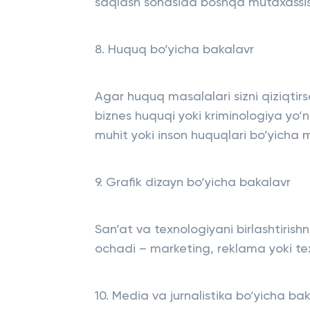
saqlash sohasida boshqa mutaxassis
8. Huquq bo‘yicha bakalavr
Agar huquq masalalari sizni qiziqtir
biznes huquqi yoki kriminologiya yo‘n
muhit yoki inson huquqlari bo‘yicha m
9. Grafik dizayn bo‘yicha bakalavr
San’at va texnologiyani birlashtirish
ochadi – marketing, reklama yoki tex
10. Media va jurnalistika bo‘yicha ba