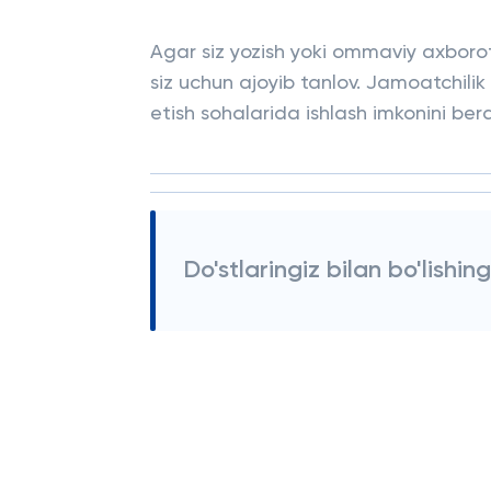
Agar siz yozish yoki ommaviy axborot 
siz uchun ajoyib tanlov. Jamoatchili
etish sohalarida ishlash imkonini bera
Do'stlaringiz bilan bo'lishing