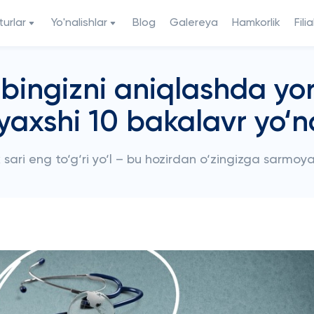
urlar
Yo'nalishlar
Blog
Galereya
Hamkorlik
Filia
sbingizni aniqlashda y
yaxshi 10 bakalavr yo‘na
 sari eng to‘g‘ri yo‘l – bu hozirdan o‘zingizga sarmoya 