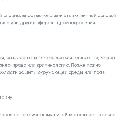
й специальностью, оно является отличной осново
цине или других сферах здравоохранения.
я, но вы не хотите становиться адвокатом, можно
знес-право или криминологию. Позже можно
 области защиты окружающей среды или прав
зайну
Диплом по графическому дизайну открывает карье