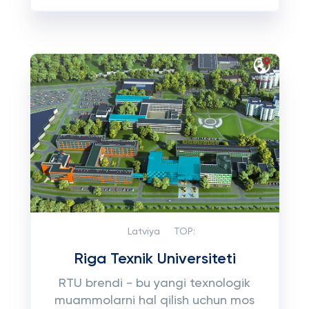
Latviya
TOP:
Riga Texnik Universiteti
RTU brendi - bu yangi texnologik
muammolarni hal qilish uchun mos