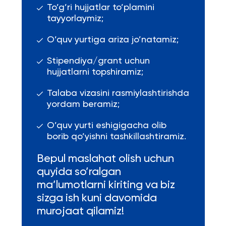
To’g’ri hujjatlar to’plamini
tayyorlaymiz;
O’quv yurtiga ariza jo’natamiz;
Stipendiya/grant uchun
hujjatlarni topshiramiz;
Talaba vizasini rasmiylashtirishda
yordam beramiz;
O’quv yurti eshigigacha olib
borib qo’yishni tashkillashtiramiz.
Bepul maslahat olish uchun
quyida so’ralgan
ma’lumotlarni kiriting va biz
sizga ish kuni davomida
murojaat qilamiz!