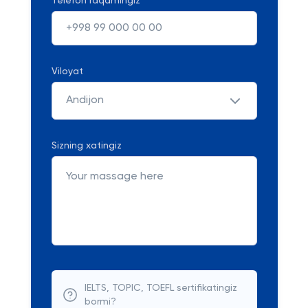
Telefon raqamingiz
Viloyat
Andijon
Sizning xatingiz
IELTS, TOPIC, TOEFL sertifikatingiz
bormi?