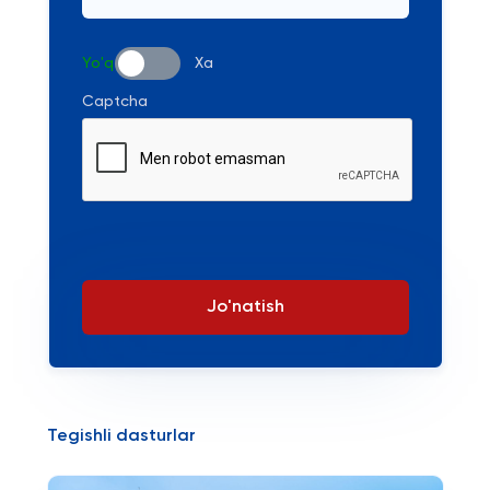
Yo'q
Xa
Captcha
Jo'natish
Tegishli dasturlar