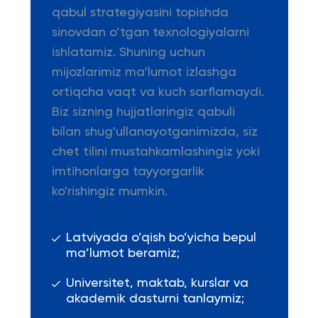
qabul strategiyasini topishda
sinovdan o’tgan texnologiyalarni
ishlatamiz. Shuning uchun
mijozlarimiz ma'lumot izlashga
ortiqcha vaqt va kuch sarflamaydi.
Biz sizning hujjatlaringiz qabuli
bilan shug'ullanayotganimizda, siz
chet tilini mustahkamlashingiz yoki
imtihonlarga tayyorgarlik
ko'rishingiz mumkin.
Latviyada o’qish bo’yicha bepul
ma’lumot beramiz;
Universitet, maktab, kurslar va
akademik dasturni tanlaymiz;