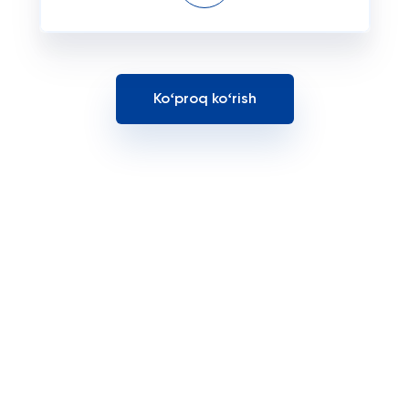
Koʻproq koʻrish