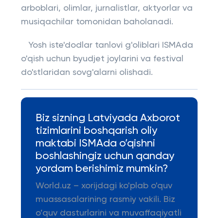
arboblari, olimlar, jurnalistlar, aktyorlar va
musiqachilar tomonidan baholanadi.
Yosh iste'dodlar tanlovi g'oliblari ISMAda
o'qish uchun byudjet joylarini va festival
do'stlaridan sovg'alarni olishadi.
Biz sizning Latviyada Axborot
tizimlarini boshqarish oliy
maktabi ISMAda o’qishni
boshlashingiz uchun qanday
yordam berishimiz mumkin?
World.uz – xorijdagi ko'plab o'quv
muassasalarining rasmiy vakili. Biz
o’quv dasturlarini va muvaffaqiyatli