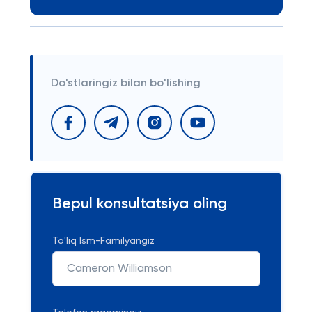
Do'stlaringiz bilan bo'lishing
Bepul konsultatsiya oling
To'liq Ism-Familyangiz