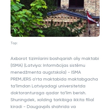
Top:
Axborot tizimlarini boshqarish oliy maktabi
(ISMA) (Latviya: Informācijas sistēmu
menedžmenta augstskola) - ISMA
PREMJERS o'rta maktabida maktabgacha
ta'limdan Latviyadagi universitetda
doktoranturaga qadar ta'lim berish.
Shuningdek, xolding tarkibiga ikkita filial
kiradi - Daugavpils shahrida va