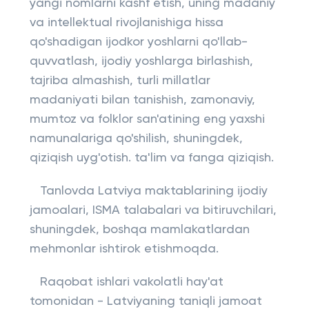
yangi nomlarni kashf etish, uning madaniy
va intellektual rivojlanishiga hissa
qo'shadigan ijodkor yoshlarni qo'llab-
quvvatlash, ijodiy yoshlarga birlashish,
tajriba almashish, turli millatlar
madaniyati bilan tanishish, zamonaviy,
mumtoz va folklor san'atining eng yaxshi
namunalariga qo'shilish, shuningdek,
qiziqish uyg'otish. ta'lim va fanga qiziqish.
Tanlovda Latviya maktablarining ijodiy
jamoalari, ISMA talabalari va bitiruvchilari,
shuningdek, boshqa mamlakatlardan
mehmonlar ishtirok etishmoqda.
Raqobat ishlari vakolatli hay'at
tomonidan - Latviyaning taniqli jamoat