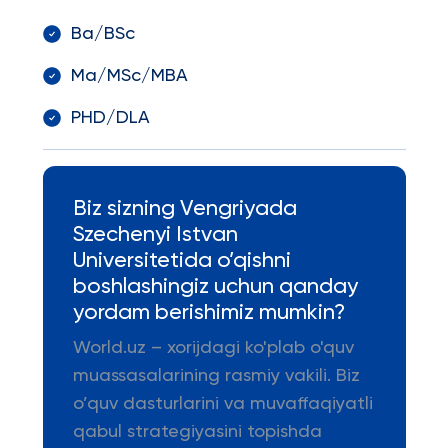
Ba/BSc
Ma/MSc/MBA
PHD/DLA
Biz sizning Vengriyada
Szechenyi Istvan
Universitetida o’qishni
boshlashingiz uchun qanday
yordam berishimiz mumkin?
World.uz – xorijdagi ko'plab o'quv
muassasalarining rasmiy vakili. Biz
o’quv dasturlarini va muvaffaqiyatli
qabul strategiyasini topishda