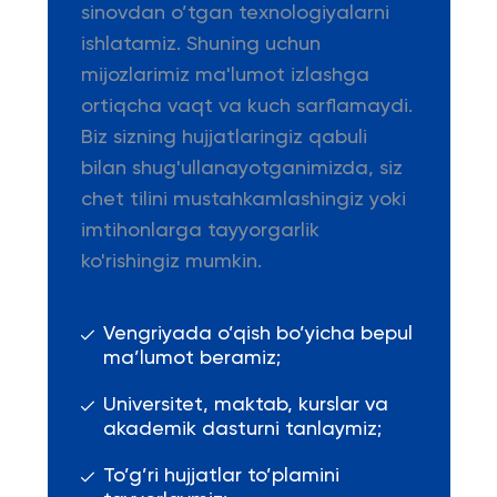
sinovdan o’tgan texnologiyalarni
ishlatamiz. Shuning uchun
mijozlarimiz ma'lumot izlashga
ortiqcha vaqt va kuch sarflamaydi.
Biz sizning hujjatlaringiz qabuli
bilan shug'ullanayotganimizda, siz
chet tilini mustahkamlashingiz yoki
imtihonlarga tayyorgarlik
ko'rishingiz mumkin.
Vengriyada o’qish bo’yicha bepul
ma’lumot beramiz;
Universitet, maktab, kurslar va
akademik dasturni tanlaymiz;
To’g’ri hujjatlar to’plamini