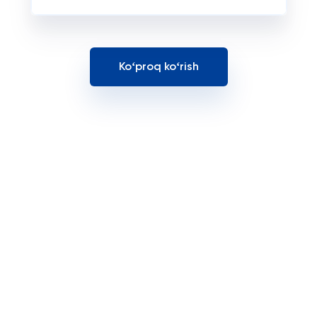
Koʻproq koʻrish