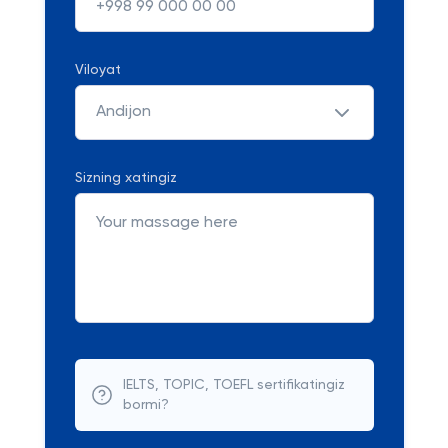
Viloyat
Andijon
Sizning xatingiz
IELTS, TOPIC, TOEFL sertifikatingiz
bormi?