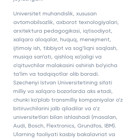
Universitet muhandislik, xususan
avtomobilsozlik, axborot texnologiyalari,
arxitektura pedagogikasi, iqtisodiyot,
xalqaro aloqalar, huquq, menejment,
ijtimoiy ish, tibbiyot va sog'liqni saqlash,
musiqa san'ati, qishloq xo'jaligi va
o'qituvchilar malakasini oshirish bo'yicha
ta'lim va tadqiqotlar olib boradi.
Szechenyi Istvan Universitetining sifati
milliy va xalqaro bozorlarda aks etadi,
chunki ko'plab transmilliy kompaniyalar o'z
bitiruvchilarini jalb qiladilar va o'z
universitetlari bilan ishlashadi (masalan,
Audi, Bosch, Flextronics, Grundfos, IBM).
Ularning faoliyati kasbiy bakalavriat va