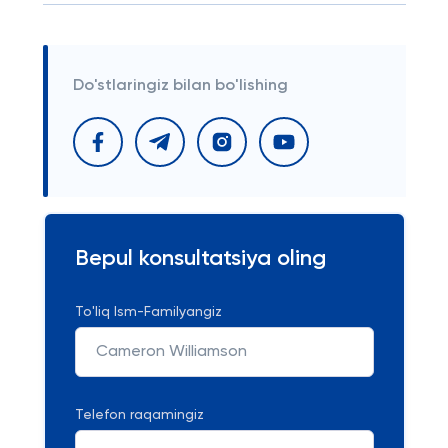
Do'stlaringiz bilan bo'lishing
Bepul konsultatsiya oling
To'liq Ism-Familyangiz
Telefon raqamingiz