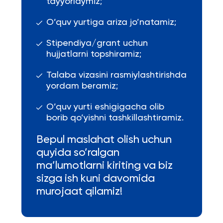
tayyorlaymiz;
O’quv yurtiga ariza jo’natamiz;
Stipendiya/grant uchun
hujjatlarni topshiramiz;
Talaba vizasini rasmiylashtirishda
yordam beramiz;
O’quv yurti eshigigacha olib
borib qo’yishni tashkillashtiramiz.
Bepul maslahat olish uchun
quyida so’ralgan
ma’lumotlarni kiriting va biz
sizga ish kuni davomida
murojaat qilamiz!