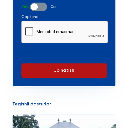
Yo'q
Xa
Captcha
Jo'natish
Tegishli dasturlar