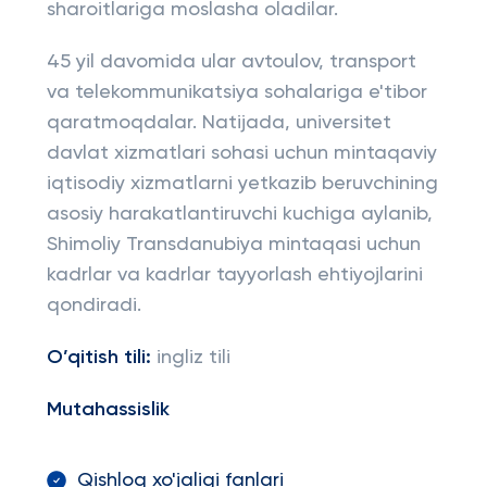
sharoitlariga moslasha oladilar.
45 yil davomida ular avtoulov, transport
va telekommunikatsiya sohalariga e'tibor
qaratmoqdalar. Natijada, universitet
davlat xizmatlari sohasi uchun mintaqaviy
iqtisodiy xizmatlarni yetkazib beruvchining
asosiy harakatlantiruvchi kuchiga aylanib,
Shimoliy Transdanubiya mintaqasi uchun
kadrlar va kadrlar tayyorlash ehtiyojlarini
qondiradi.
O’qitish tili:
ingliz tili
Mutahassislik
Qishloq xo'jaligi fanlari