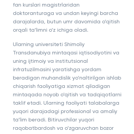
fan kurslari magistrlaridan
doktoranturaga va undan keyingi barcha
darajalarda, butun umr davomida o'qitish
orqali ta'limni o'z ichiga oladi.
Ularning universiteti Shimoliy
Transdanubiya mintaqasi iqtisodiyotini va
uning ijtimoiy va institutsional
infratuzilmasini yaratishga yordam
beradigan muhandislik yo'naltirilgan ishlab
chiqarish faoliyatiga xizmat qiladigan
mintaqada noyob o'qitish va tadqiqotlarni
taklif etadi. Ularning faoliyati talabalarga
yuqori darajadagi professional va amaliy
ta'lim beradi. Bitiruvchilar yuqori
raqobatbardosh va o'zgaruvchan bozor