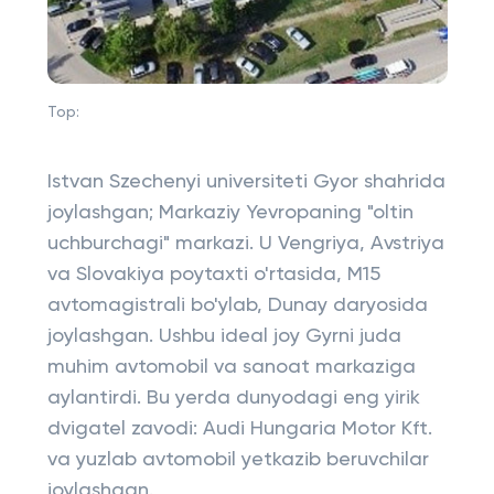
Top:
Istvan Szechenyi universiteti Gyor shahrida
joylashgan; Markaziy Yevropaning "oltin
uchburchagi" markazi. U Vengriya, Avstriya
va Slovakiya poytaxti o'rtasida, M15
avtomagistrali bo'ylab, Dunay daryosida
joylashgan. Ushbu ideal joy Gyrni juda
muhim avtomobil va sanoat markaziga
aylantirdi. Bu yerda dunyodagi eng yirik
dvigatel zavodi: Audi Hungaria Motor Kft.
va yuzlab avtomobil yetkazib beruvchilar
joylashgan.