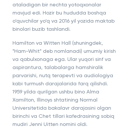
ataladigan bir nechta yotoqxonalar
mavjud edi. Hozir bu hududda boshqa
o'quvchilar yo'q va 2016 yil yozida maktab
binolari buzib tashlandi.
Hamilton va Witten Hall (shuningdek,
"Ham-Whit" deb nomlanadi) umumiy kirish
va qabulxonaga ega. Ular yuqori sinf va
aspirantura, talabalarga hamshiralik
parvarishi, nutq terapevti va audiologiya
kabi turmush darajalarida farq qilishdi.
1959 yilda qurilgan ushbu bino Alma
Xamilton, Illinoys shtatining Normal
Universitetida bakalavr darajasini olgan
birinchi va Chet tillari kafedrasining sobiq
mudiri Jenni Uitten nomini oldi.