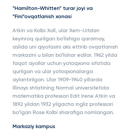
"Hamilton-Whitten" turar joyi va
"Fini"ovqatlanish xonasi
Atkin va Kolbi Xoll, ular Xem-Uitdan
keyinroq qurilgan bo'lishiga qaramay,
aslida uni qiyofasini aks ettirib ovqatlanish
markazini u bilan bo'lishar edilar. 1962 yilda
faqat ayollar uchun yotoqxona sifatida
qurilgan va ular yotoqxonalarga
aylantirilgan. Ular 1909-1940 yillarda
Illinoys shtatining Normal universitetida
matematika professori Edit Irene Atkin va
1892 yildan 1932 yilgacha ingliz professori
bo’lgan Rose Kolbi sharafiga nomlangan.
Markaziy kampus