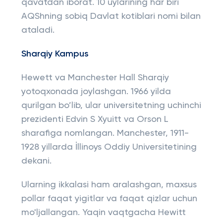
qavatdan iborat. 10 uylarining har biri
AQShning sobiq Davlat kotiblari nomi bilan
ataladi.
Sharqiy Kampus
Hewett va Manchester Hall Sharqiy
yotoqxonada joylashgan. 1966 yilda
qurilgan bo’lib, ular universitetning uchinchi
prezidenti Edvin S Xyuitt va Orson L
sharafiga nomlangan. Manchester, 1911-
1928 yillarda İllinoys Oddiy Universitetining
dekani.
Ularning ikkalasi ham aralashgan, maxsus
pollar faqat yigitlar va faqat qizlar uchun
mo'ljallangan. Yaqin vaqtgacha Hewitt