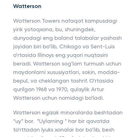
Watterson
Watterson Towers nafaqat kampusdagi
yirik yotoqxona, bu, shuningdek,
dunyodagi eng baland talabalar yashash
joyidan biri bo’lib, Chikago va Sent-Luis
o'rtasida Illinoys eng yuqori nuqtasini
beradi. Watterson sog'lom turmush uchun
maydonlarni xususiyatlari, sokin, modda-
bepul, va cheklangan tashrif. O'rtasida
qurilgan 1968 va 1970, qulaylik Artur
Watterson uchun nomidagi bo'ladi.
Watterson egizak minoralarda beshtadan
“uy” bor. "Uylarning " har bir qavatda
to'rttadan lyuks xonalar bor bo’lib, besh