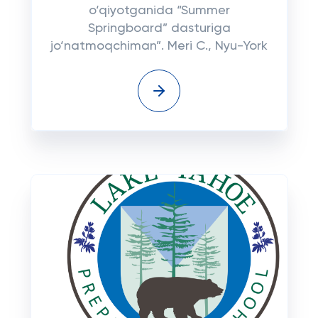
o‘qiyotganida “Summer
Springboard” dasturiga
jo‘natmoqchiman”. Meri C., Nyu-York