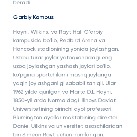
beradi.
G'arbiy Kampus
Hayni, Wilkins, va Rayt Hall G’arbiy
kampusida bo’lib, Redbird Arena va
Hancock stadionining yonida joylashgan.
Ushbu turar joylar yotoqxonadagi eng
uzoq joylashgan yashash joylari bo'lib,
ko'pgina sportchilarni mashq joylariga
yaqin joylashganligi sababli taniqli. Ular
1962 yilda qurilgan va Marta D.L Hayni,
1850-yillarda Normaldagi Illinoys Davlat
Universitetining birinchi ayol professori,
Blumington ayollar maktabining direktori
Daniel Uilkins va universitet asoschilaridan
biri Simeon Rayt uchun nomlangan.