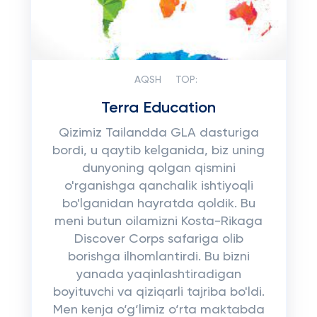
AQSH
TOP:
Terra Education
Qizimiz Tailandda GLA dasturiga
bordi, u qaytib kelganida, biz uning
dunyoning qolgan qismini
o'rganishga qanchalik ishtiyoqli
bo'lganidan hayratda qoldik. Bu
meni butun oilamizni Kosta-Rikaga
Discover Corps safariga olib
borishga ilhomlantirdi. Bu bizni
yanada yaqinlashtiradigan
boyituvchi va qiziqarli tajriba bo'ldi.
Men kenja o‘g‘limiz o‘rta maktabda