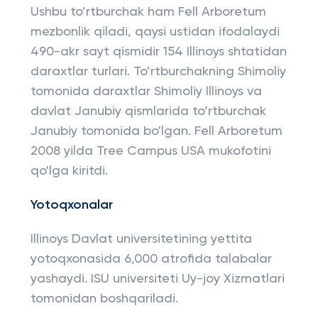
Ushbu to’rtburchak ham Fell Arboretum
mezbonlik qiladi, qaysi ustidan ifodalaydi
490-akr sayt qismidir 154 Illinoys shtatidan
daraxtlar turlari. To’rtburchakning Shimoliy
tomonida daraxtlar Shimoliy Illinoys va
davlat Janubiy qismlarida to’rtburchak
Janubiy tomonida bo'lgan. Fell Arboretum
2008 yilda Tree Campus USA mukofotini
qo'lga kiritdi.
Yotoqxonalar
Illinoys Davlat universitetining yettita
yotoqxonasida 6,000 atrofida talabalar
yashaydi. ISU universiteti Uy-joy Xizmatlari
tomonidan boshqariladi.