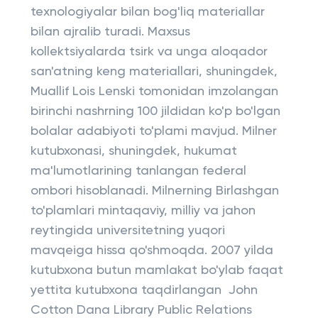
texnologiyalar bilan bog'liq materiallar
bilan ajralib turadi. Maxsus
kollektsiyalarda tsirk va unga aloqador
san'atning keng materiallari, shuningdek,
Muallif Lois Lenski tomonidan imzolangan
birinchi nashrning 100 jildidan ko'p bo'lgan
bolalar adabiyoti to'plami mavjud. Milner
kutubxonasi, shuningdek, hukumat
ma'lumotlarining tanlangan federal
ombori hisoblanadi. Milnerning Birlashgan
to'plamlari mintaqaviy, milliy va jahon
reytingida universitetning yuqori
mavqeiga hissa qo'shmoqda. 2007 yilda
kutubxona butun mamlakat bo'ylab faqat
yettita kutubxona taqdirlangan John
Cotton Dana Library Public Relations