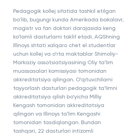
Pedagogik kollej sifatida tashkil etilgan
bo’lib, bugungi kunda Amerikada bakalavr,
magistr va fan doktori darajasida keng
ko'lamli dasturlarni taklif etadi. AQShning
Illinoys shtati xalqaro chet el studentlar
uchun kollej va o'rta maktablar Shimoliy-
Markaziy assotsiatsiyasining Oliy ta'lim
muassasalari komissiyasi tomonidan
akkreditatsiya qilingan. O'qituvchilarni
tayyorlash dasturlari pedagogik ta'limni
akkreditatsiya qilish bo'yicha Milliy
Kengash tomonidan akkreditatsiya
qilingan va Illinoys ta'lim Kengashi
tomonidan tasdiqlangan. Bundan
tashqari, 22 dasturlari intizomli