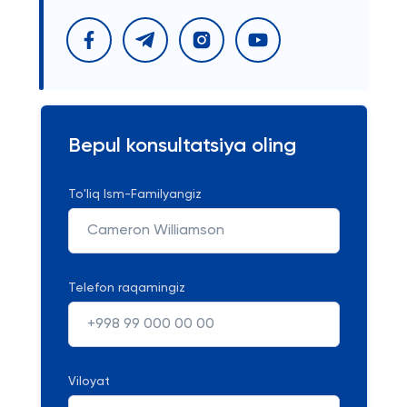
Bepul konsultatsiya oling
To'liq Ism-Familyangiz
Telefon raqamingiz
Viloyat