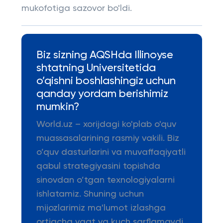
mukofotiga sazovor bo'ldi.
Biz sizning AQSHda Illinoyse
shtatning Universitetida
o’qishni boshlashingiz uchun
qanday yordam berishimiz
mumkin?
World.uz – xorijdagi ko'plab o'quv
muassasalarining rasmiy vakili. Biz
o’quv dasturlarini va muvaffaqiyatli
qabul strategiyasini topishda
sinovdan o’tgan texnologiyalarni
ishlatamiz. Shuning uchun
mijozlarimiz ma'lumot izlashga
ortiqcha vaqt va kuch sarflamaydi.