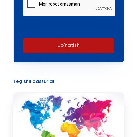
Jo'natish
Tegishli dasturlar