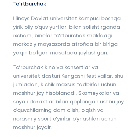
To’rtburchak
Illinoys Davlat universitet kampusi boshqa
yirik oliy o'quv yurtlari bilan solishtirganda
ixcham, binolar to'rtburchak shakldagi
markaziy maysazorda atrofida bir biriga
yaqin bo’lgan masofada joylashgan.
To’rburchak kino va konsertlar va
universitet dasturi Kengashi festivallar, shu
jumladan, kichik maxsus tadbirlar uchun
mashhur joy hisoblanadi. Skameykalar va
soyali daraxtlar bilan qoplangan ushbu joy
o'quvchilarning dam olish, o'qish va
norasmiy sport o'yinlar o'ynashlari uchun
mashhur joydir.