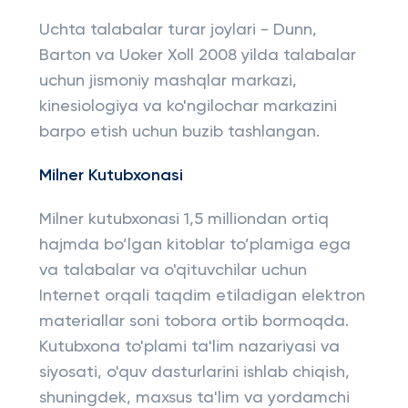
Uchta talabalar turar joylari - Dunn,
Barton va Uoker Xoll 2008 yilda talabalar
uchun jismoniy mashqlar markazi,
kinesiologiya va ko'ngilochar markazini
barpo etish uchun buzib tashlangan.
Milner Kutubxonasi
Milner kutubxonasi 1,5 milliondan ortiq
hajmda bo’lgan kitoblar to’plamiga ega
va talabalar va o'qituvchilar uchun
Internet orqali taqdim etiladigan elektron
materiallar soni tobora ortib bormoqda.
Kutubxona to'plami ta'lim nazariyasi va
siyosati, o'quv dasturlarini ishlab chiqish,
shuningdek, maxsus ta'lim va yordamchi