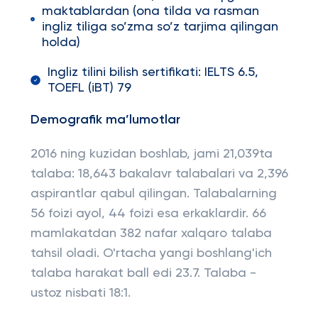
maktablardan (ona tilda va rasman
ingliz tiliga so’zma so’z tarjima qilingan
holda)
Ingliz tilini bilish sertifikati: IELTS 6.5,
TOEFL (iBT) 79
Demografik ma’lumotlar
2016 ning kuzidan boshlab, jami 21,039ta
talaba: 18,643 bakalavr talabalari va 2,396
aspirantlar qabul qilingan. Talabalarning
56 foizi ayol, 44 foizi esa erkaklardir. 66
mamlakatdan 382 nafar xalqaro talaba
tahsil oladi. O'rtacha yangi boshlang'ich
talaba harakat ball edi 23.7. Talaba -
ustoz nisbati 18:1.