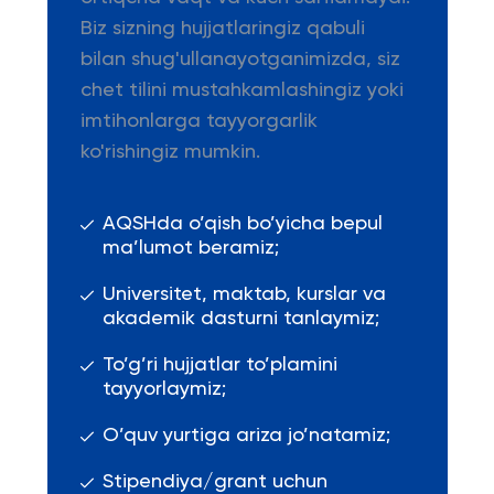
Biz sizning hujjatlaringiz qabuli
bilan shug'ullanayotganimizda, siz
chet tilini mustahkamlashingiz yoki
imtihonlarga tayyorgarlik
ko'rishingiz mumkin.
AQSHda o’qish bo’yicha bepul
ma’lumot beramiz;
Universitet, maktab, kurslar va
akademik dasturni tanlaymiz;
To’g’ri hujjatlar to’plamini
tayyorlaymiz;
O’quv yurtiga ariza jo’natamiz;
Stipendiya/grant uchun