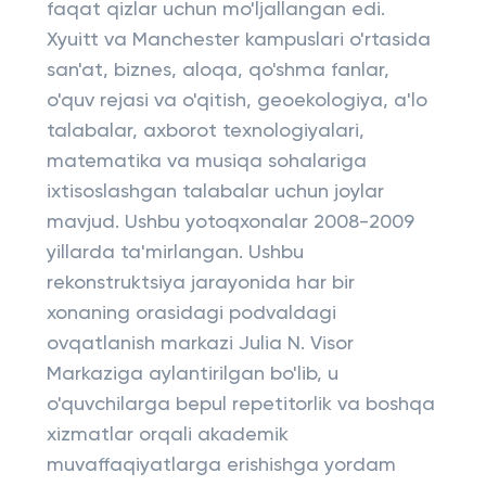
faqat qizlar uchun mo'ljallangan edi.
Xyuitt va Manchester kampuslari o'rtasida
san'at, biznes, aloqa, qo'shma fanlar,
o'quv rejasi va o'qitish, geoekologiya, a'lo
talabalar, axborot texnologiyalari,
matematika va musiqa sohalariga
ixtisoslashgan talabalar uchun joylar
mavjud. Ushbu yotoqxonalar 2008-2009
yillarda ta'mirlangan. Ushbu
rekonstruktsiya jarayonida har bir
xonaning orasidagi podvaldagi
ovqatlanish markazi Julia N. Visor
Markaziga aylantirilgan bo'lib, u
o'quvchilarga bepul repetitorlik va boshqa
xizmatlar orqali akademik
muvaffaqiyatlarga erishishga yordam