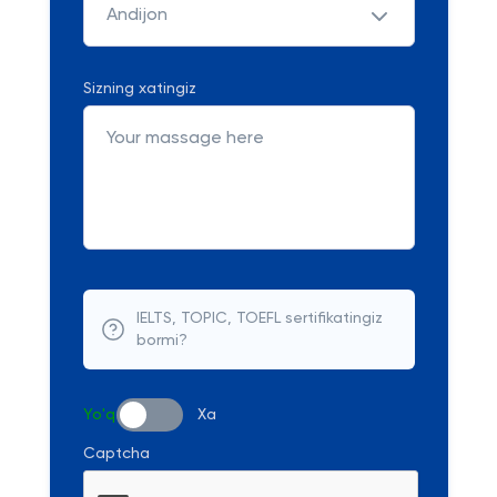
Andijon
Sizning xatingiz
IELTS, TOPIC, TOEFL sertifikatingiz
bormi?
Yo'q
Xa
Captcha