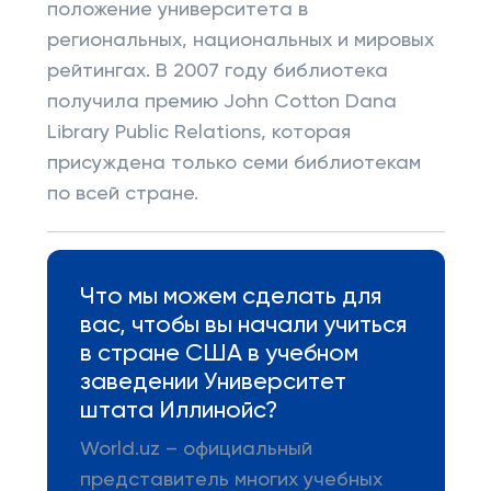
положение университета в
региональных, национальных и мировых
рейтингах. В 2007 году библиотека
получила премию John Cotton Dana
Library Public Relations, которая
присуждена только семи библиотекам
по всей стране.
Что мы можем сделать для
вас, чтобы вы начали учиться
в стране США в учебном
заведении Университет
штата Иллинойс?
World.uz – официальный
представитель многих учебных