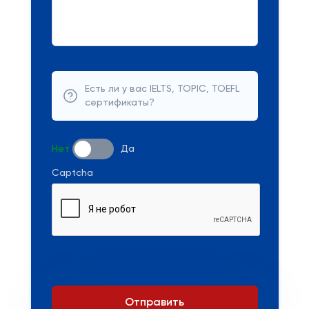
Есть ли у вас IELTS, TOPIC, TOEFL
сертификаты?
Нет
Да
Captcha
Отправить