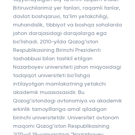
Bitiruvchilarimiz yer fanlari, raqamli fanlar,
davlat boshqaruvi, ta’lim yetakchiligi,
muhandislik, tibbiyot va boshqa sohalarda
jahon darajasidagi darajalarga ega
bo‘lishadi. 2010-yilda Qozog‘iston
Respublikasining Birinchi Prezidenti
tashabbusi bilan tashkil etilgan
Nazarboyev universiteti jahon miqyosidagi
tadqiqot universiteti bo‘lishga
intilayotgan mamlakatning yetakchi
akademik muassasasidir. Bu
Qozog‘istondagi avtonomiya va akademik
erkinlik tamoyillariga amal qiladigan
birinchi universitetdir. Universitet avtonom
maqomi Qozog‘iston Respublikasining
2011-yil 19-yanvardagi “Nazarboyev