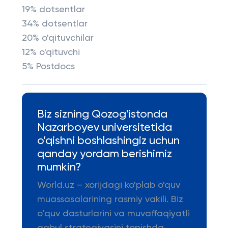
19% dotsentlar
34% dotsentlar
20% o'qituvchilar
12% o'qituvchi
5% Postdocs
Biz sizning Qozog'istonda
Nazarboyev universitetida
o’qishni boshlashingiz uchun
qanday yordam berishimiz
mumkin?
World.uz – xorijdagi ko'plab o'quv
muassasalarining rasmiy vakili. Biz
o’quv dasturlarini va muvaffaqiyatli