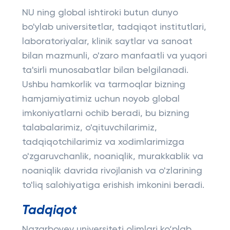
NU ning global ishtiroki butun dunyo
bo'ylab universitetlar, tadqiqot institutlari,
laboratoriyalar, klinik saytlar va sanoat
bilan mazmunli, o'zaro manfaatli va yuqori
ta'sirli munosabatlar bilan belgilanadi.
Ushbu hamkorlik va tarmoqlar bizning
hamjamiyatimiz uchun noyob global
imkoniyatlarni ochib beradi, bu bizning
talabalarimiz, o'qituvchilarimiz,
tadqiqotchilarimiz va xodimlarimizga
o'zgaruvchanlik, noaniqlik, murakkablik va
noaniqlik davrida rivojlanish va o'zlarining
to'liq salohiyatiga erishish imkonini beradi.
Tadqiqot
Nazarboyev universiteti olimlari ko‘plab