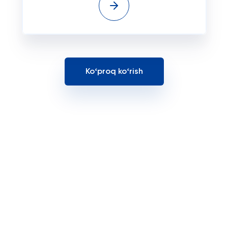
Koʻproq koʻrish