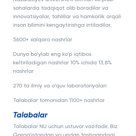
sohalarda tadqiqot olib boradilar va
innovatsiyalar, tahlillar va hamkorlik orqali
inson bilimini kengaytirishga intiladilar.
5600+ xalqaro nashrlar
Dunyo bo'ylab eng ko'p iqtibos
keltiriladigan nashrlar 10% ichida 13,8%
nashrlar
270 ta ilmiy va o‘quv laboratoriyalari
Talabalar tomonidan 1100+ nashrlar
Talabalar
Talabalar NU uchun ustuvor vazifadir. Biz
Qozog'istondan va undan tashqaridagi