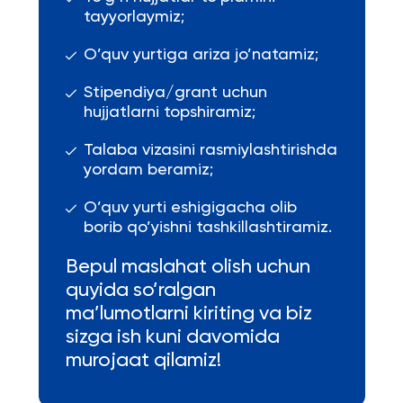
tayyorlaymiz;
O’quv yurtiga ariza jo’natamiz;
Stipendiya/grant uchun
hujjatlarni topshiramiz;
Talaba vizasini rasmiylashtirishda
yordam beramiz;
O’quv yurti eshigigacha olib
borib qo’yishni tashkillashtiramiz.
Bepul maslahat olish uchun
quyida so’ralgan
ma’lumotlarni kiriting va biz
sizga ish kuni davomida
murojaat qilamiz!