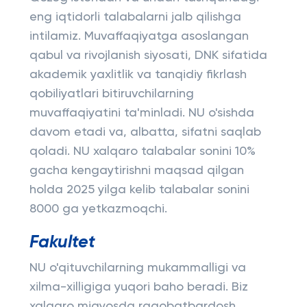
eng iqtidorli talabalarni jalb qilishga
intilamiz. Muvaffaqiyatga asoslangan
qabul va rivojlanish siyosati, DNK sifatida
akademik yaxlitlik va tanqidiy fikrlash
qobiliyatlari bitiruvchilarning
muvaffaqiyatini ta'minladi. NU o'sishda
davom etadi va, albatta, sifatni saqlab
qoladi. NU xalqaro talabalar sonini 10%
gacha kengaytirishni maqsad qilgan
holda 2025 yilga kelib talabalar sonini
8000 ga yetkazmoqchi.
Fakultet
NU o'qituvchilarning mukammalligi va
xilma-xilligiga yuqori baho beradi. Biz
xalqaro miqyosda raqobatbardosh