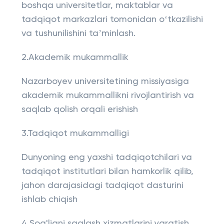
boshqa universitetlar, maktablar va
tadqiqot markazlari tomonidan oʻtkazilishi
va tushunilishini taʼminlash.
2.Akademik mukammallik
Nazarboyev universitetining missiyasiga
akademik mukammallikni rivojlantirish va
saqlab qolish orqali erishish
3.Tadqiqot mukammalligi
Dunyoning eng yaxshi tadqiqotchilari va
tadqiqot institutlari bilan hamkorlik qilib,
jahon darajasidagi tadqiqot dasturini
ishlab chiqish
4.Sog'liqni saqlash xizmatlarini yaratish