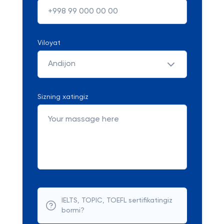
Viloyat
Andijon
Sizning xatingiz
IELTS, TOPIC, TOEFL sertifikatingiz
bormi?