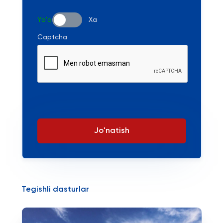
Yo'q
Xa
Captcha
Jo'natish
Tegishli dasturlar