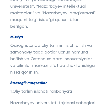
universiteti”, “Nazarboyev intellektual
maktablari” va “Nazarboyev jamg‘armasi”
maqomi to‘g‘risida”gi qonuni bilan
berilgan.
Missiya
Qozogʻistonda oliy taʼlimni isloh qilish va
zamonaviy tadqiqotlar uchun namuna
boʻlish va Ostona xalqaro innovatsiyalar
va bilimlar markazi sifatida shakllanishiga
hissa qoʻshish.
Strategik maqsadlar
1.Oliy ta’lim islohoti rahbariyati
Nazarboyev universiteti tajribasi saboqlari