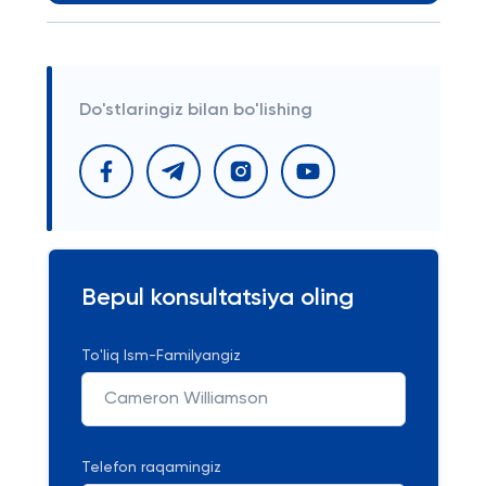
Do'stlaringiz bilan bo'lishing
Bepul konsultatsiya oling
To'liq Ism-Familyangiz
Telefon raqamingiz