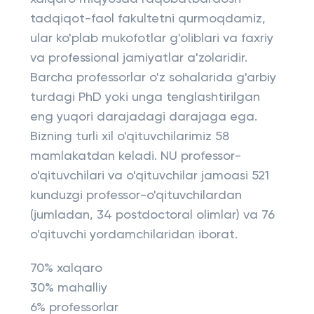
tadqiqot-faol fakultetni qurmoqdamiz,
ular ko'plab mukofotlar g'oliblari va faxriy
va professional jamiyatlar a'zolaridir.
Barcha professorlar o'z sohalarida g'arbiy
turdagi PhD yoki unga tenglashtirilgan
eng yuqori darajadagi darajaga ega.
Bizning turli xil o'qituvchilarimiz 58
mamlakatdan keladi. NU professor-
o'qituvchilari va o'qituvchilar jamoasi 521
kunduzgi professor-o'qituvchilardan
(jumladan, 34 postdoctoral olimlar) va 76
o'qituvchi yordamchilaridan iborat.
70% xalqaro
30% mahalliy
6% professorlar