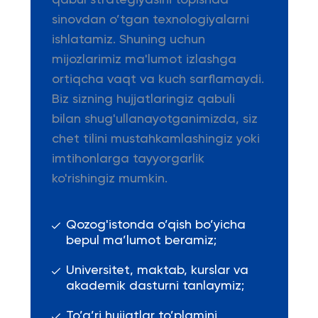
qabul strategiyasini topishda
sinovdan o’tgan texnologiyalarni
ishlatamiz. Shuning uchun
mijozlarimiz ma'lumot izlashga
ortiqcha vaqt va kuch sarflamaydi.
Biz sizning hujjatlaringiz qabuli
bilan shug'ullanayotganimizda, siz
chet tilini mustahkamlashingiz yoki
imtihonlarga tayyorgarlik
ko'rishingiz mumkin.
Qozog'istonda o’qish bo’yicha
bepul ma’lumot beramiz;
Universitet, maktab, kurslar va
akademik dasturni tanlaymiz;
To’g’ri hujjatlar to’plamini