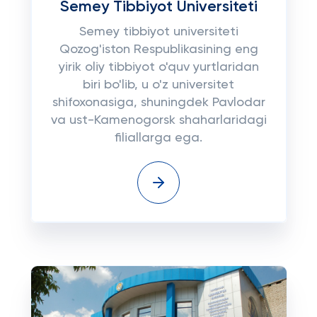
Semey Tibbiyot Universiteti
Semey tibbiyot universiteti
Qozog'iston Respublikasining eng
yirik oliy tibbiyot o'quv yurtlaridan
biri bo'lib, u o'z universitet
shifoxonasiga, shuningdek Pavlodar
va ust-Kamenogorsk shaharlaridagi
filiallarga ega.