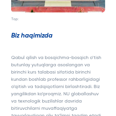
Top:
Biz haqimizda
Qabul qilish va bosqichma-bosqich o'tish
butunlay yutuqlarga asoslangan va
birinchi kurs talabasi sifatida birinchi
kundan boshlab professor rahbarligidagi
o'qitish va tadqiqotlarni birlashtiradi. Biz
yangilikdan ko'proqmiz. NU globallashuv
va texnologik buzilishlar davrida
bitiruvchilarni muvaffaqiyatga
tayyorlaydigan oliy ta'limni taqdim etadi.