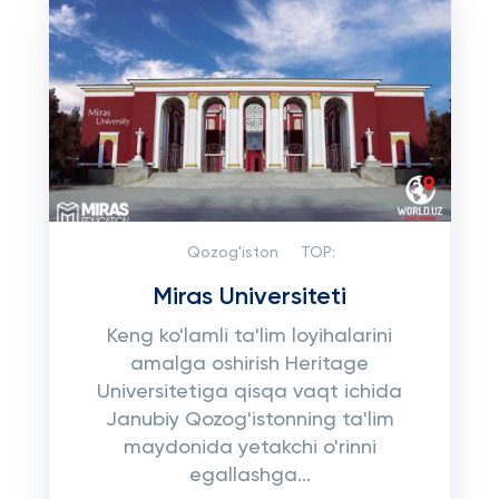
Qozog'iston
TOP:
Miras Universiteti
Keng ko'lamli ta'lim loyihalarini
amalga oshirish Heritage
Universitetiga qisqa vaqt ichida
Janubiy Qozog'istonning ta'lim
maydonida yetakchi o'rinni
egallashga...