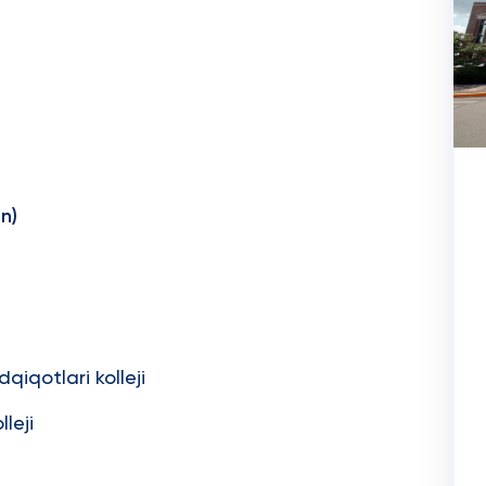
n)
iqotlari kolleji
leji