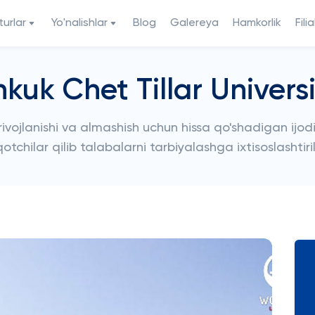
urlar
Yo'nalishlar
Blog
Galereya
Hamkorlik
Filia
kuk Chet Tillar Universi
ojlanishi va almashish uchun hissa qo'shadigan ijodiy
tchilar qilib talabalarni tarbiyalashga ixtisoslashtiri