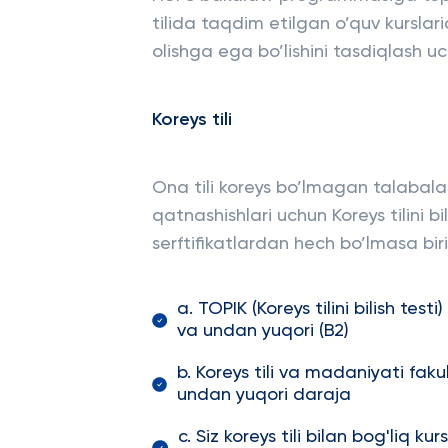
tilida taqdim etilgan o’quv kurslari
olishga ega bo’lishini tasdiqlash uch
Koreys tili
Ona tili koreys bo’lmagan talabalar
qatnashishlari uchun Koreys tilini b
serftifikatlardan hech bo’lmasa biri
a. TOPIK (Koreys tilini bilish tes
va undan yuqori (B2)
b. Koreys tili va madaniyati fa
undan yuqori daraja
c. Siz koreys tili bilan bog'liq 