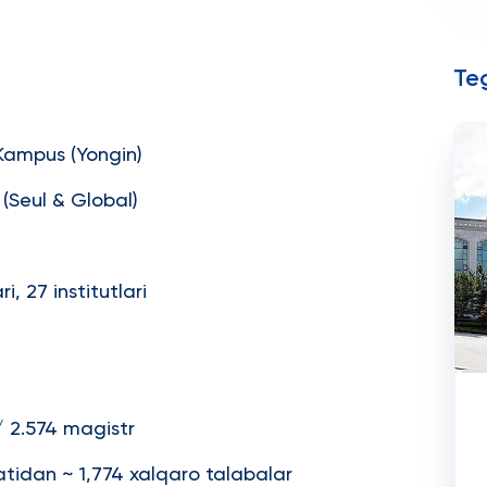
Teg
Kampus (Yongin)
 (Seul & Global)
i, 27 institutlari
/ 2.574 magistr
atidan ~ 1,774 xalqaro talabalar