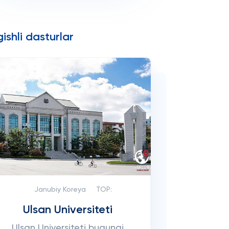
ishli dasturlar
Janubiy Koreya
TOP:
Ulsan Universiteti
Ulsan Universiteti bugungi