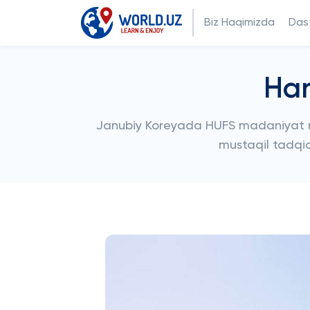
Biz Haqimizda
Dast
Han
Janubiy Koreyada HUFS madaniyat riv
mustaqil tadqiqo