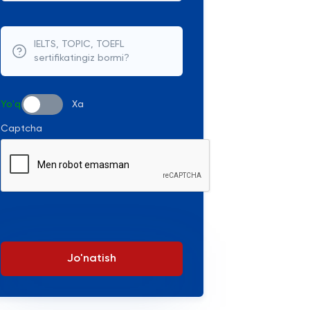
IELTS, TOPIC, TOEFL
sertifikatingiz bormi?
Yo'q
Xa
Captcha
Jo'natish