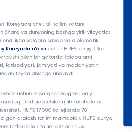
eti Koreyada chet tili ta'lim vatani
qin Sharq va dunyoning boshqa yirik viloyatlari
lari endilikda xalqaro savdo va diplomatik
iy Kareyada o'qish
uchun HUFS xorijiy tillar
aratishi bilan bir qatorda talabalarni
i, iqtisodiyoti, jamiyati va madaniyatini
laridan foydalanishga undaydi.
ashish uchun hissa qo'shadigan ijodiy
 mustaqil tadqiqotchilar qilib talabalarni
versitet. HUFS 17,000 kollejlarida 78
 bo'lgan aralash ta’lim maktabidir. HUFS dunyo
sitetlari bilan ta'lim almashinuvi