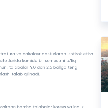
ratura va bakalavr dasturlarda ishtirok etish
sitetlarida kamida bir semestrni to'liq
uchun, talabalar 4.0 dan 2.5 ballga teng
nlashi talab qilinadi.
irgan barcha talabalar koreys va ingliz