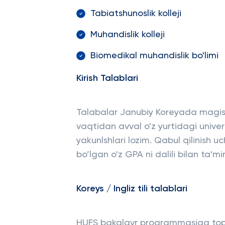
Tabiatshunoslik kolleji
Muhandislik kolleji
Biomedikal muhandislik bo'limi
Kirish Talablari
Talabalar Janubiy Koreyada magist
vaqtidan avval o'z yurtidagi univer
yakunlshlari lozim. Qabul qilinish 
bo’lgan o'z GPA ni dalili bilan ta'mi
Koreys / Ingliz tili talablari
HUFS bakalavr programmasiga topsh