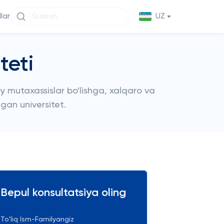
llar
UZ
teti
 mutaxassislar bo'lishga, xalqaro va
lgan universitet.
Bepul konsultatsiya oling
To'liq Ism-Familyangiz