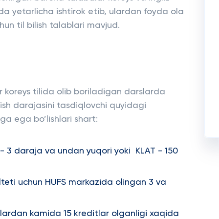
da yetarlicha ishtirok etib, ulardan foyda ola
un til bilish talablari mavjud.
 koreys tilida olib boriladigan darslarda
ilish darajasini tasdiqlovchi quyidagi
ga ega bo’lishlari shart:
ti) - 3 daraja va undan yuqori yoki KLAT - 150
kulteti uchun HUFS markazida olingan 3 va
kurslardan kamida 15 kreditlar olganligi xaqida