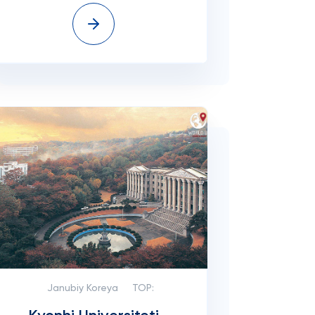
Janubiy Koreya
TOP: