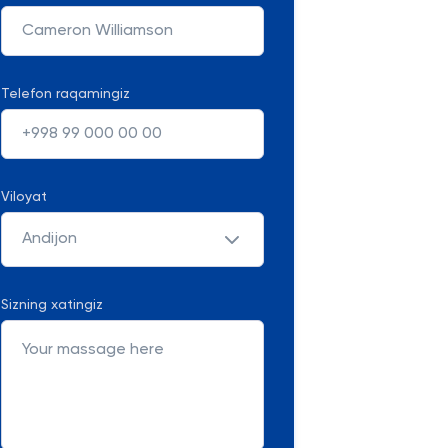
Telefon raqamingiz
Viloyat
Andijon
Sizning xatingiz