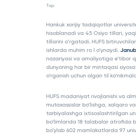
Top:
Hankuk xorijiy tadqiqotlar universit
hisoblanadi va 45 Osiyo tillari, ya
tillarini o’rgatadi. HUFS bitiruvchi
ishlarda muhim ro l o'ynaydi.
Janub
nazariyasi va amaliyotiga e'tibor q
dunyoning har bir mintaqasi siyosat
o'rganish uchun olgan til ko'nikma
HUFS madaniyat rivojlanishi va alm
mutaxassislar bo'lishga, xalqaro va
tarbiyalashga ixtisoslashtirilgan uni
bo'limlarida 18 talabalar atrofida
bo'ylab 602 mamlakatlarda 97 univer