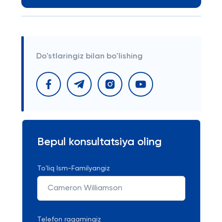
Do'stlaringiz bilan bo'lishing
Bepul konsultatsiya oling
To'liq Ism-Familyangiz
Telefon raqamingiz