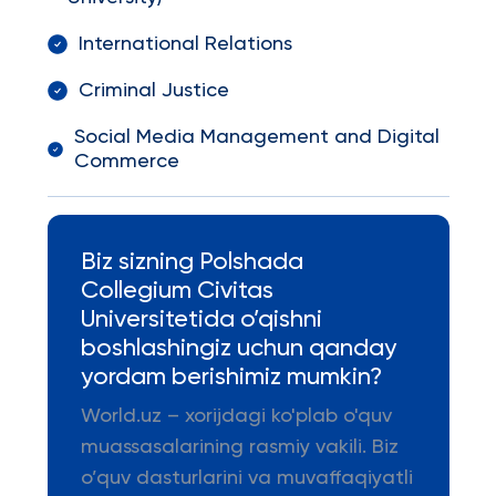
International Relations
Criminal Justice
Social Media Management and Digital
Commerce
Biz sizning Polshada
Collegium Civitas
Universitetida o’qishni
boshlashingiz uchun qanday
yordam berishimiz mumkin?
World.uz – xorijdagi ko'plab o'quv
muassasalarining rasmiy vakili. Biz
o’quv dasturlarini va muvaffaqiyatli