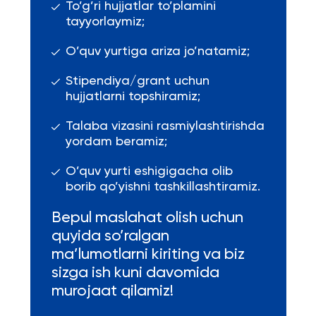
To’g’ri hujjatlar to’plamini
tayyorlaymiz;
O’quv yurtiga ariza jo’natamiz;
Stipendiya/grant uchun
hujjatlarni topshiramiz;
Talaba vizasini rasmiylashtirishda
yordam beramiz;
O’quv yurti eshigigacha olib
borib qo’yishni tashkillashtiramiz.
Bepul maslahat olish uchun
quyida so’ralgan
ma’lumotlarni kiriting va biz
sizga ish kuni davomida
murojaat qilamiz!