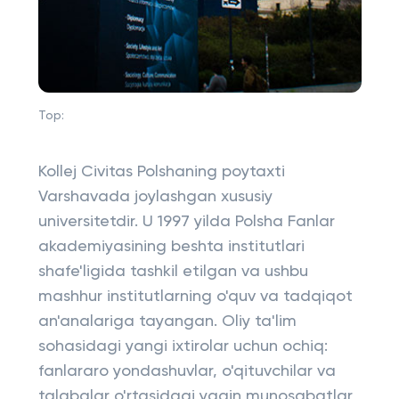
Top:
Kollej Civitas Polshaning poytaxti
Varshavada joylashgan xususiy
universitetdir. U 1997 yilda Polsha Fanlar
akademiyasining beshta institutlari
shafe'ligida tashkil etilgan va ushbu
mashhur institutlarning o'quv va tadqiqot
an'analariga tayangan. Oliy ta'lim
sohasidagi yangi ixtirolar uchun ochiq:
fanlararo yondashuvlar, o'qituvchilar va
talabalar o'rtasidagi yaqin munosabatlar,