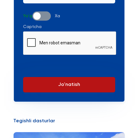
Yo'q
Xa
Captcha
Jo'natish
Tegishli dasturlar