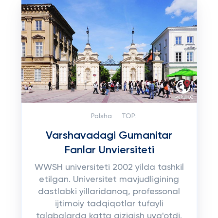
Polsha
TOP:
Varshavadagi Gumanitar
Fanlar Unviersiteti
WWSH universiteti 2002 yilda tashkil
etilgan. Universitet mavjudligining
dastlabki yillaridanoq, professonal
ijtimoiy tadqiqotlar tufayli
talabalarda katta qiziqish uyg'otdi.