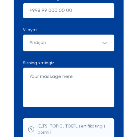
Viloyat
Andijon
Sizning xatingiz
IELTS, TOPIC, TOEFL sertifikatingiz
bormi?