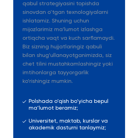
qabul strategiyasini topishda
sinovdan o’tgan texnologiyalarni
ishlatamiz. Shuning uchun
mijozlarimiz ma'lumot izlashga
ortiqcha vaqt va kuch sarflamaydi.
Biz sizning hujjatlaringiz qabuli
bilan shug'ullanayotganimizda, siz
chet tilini mustahkamlashingiz yoki
imtihonlarga tayyorgarlik
ko'rishingiz mumkin.
Polshada o’qish bo’yicha bepul
ma’lumot beramiz;
Universitet, maktab, kurslar va
akademik dasturni tanlaymiz;