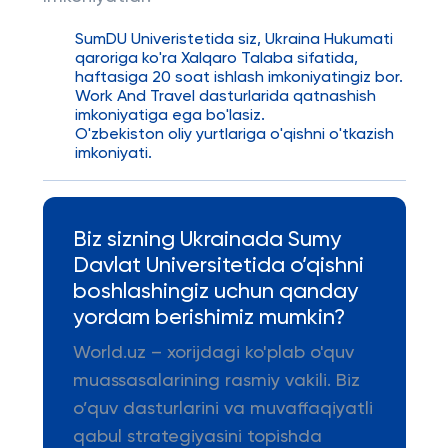
SumDU Univeristetida siz, Ukraina Hukumati
qaroriga ko'ra Xalqaro Talaba sifatida,
haftasiga 20 soat ishlash imkoniyatingiz bor.
Work And Travel dasturlarida qatnashish
imkoniyatiga ega bo'lasiz.
O'zbekiston oliy yurtlariga o'qishni o'tkazish
imkoniyati.
Biz sizning Ukrainada Sumy
Davlat Universitetida o’qishni
boshlashingiz uchun qanday
yordam berishimiz mumkin?
World.uz – xorijdagi ko'plab o'quv
muassasalarining rasmiy vakili. Biz
o’quv dasturlarini va muvaffaqiyatli
qabul strategiyasini topishda