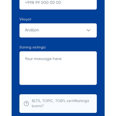
Viloyat
Andijon
Sizning xatingiz
IELTS, TOPIC, TOEFL sertifikatingiz
bormi?