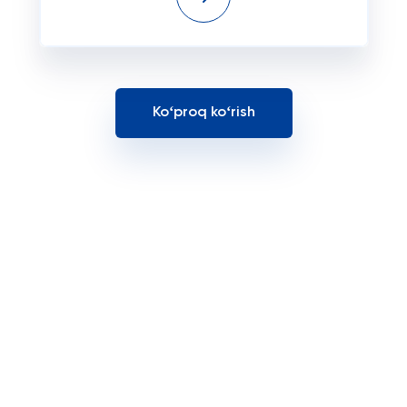
Koʻproq koʻrish