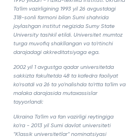
1990 yildan - Fizika-texnika instituti. Ukraina
Ta'lim vazirligining 1993 yil 26 avgustdagi
318-sonli farmoni bilan Sumi shahrida
joylashgan institut negizida Sumy State
University tashkil etildi. Universitet mumtoz
turga muvofiq shakllangan va to'rtinchi
darajadagi akkreditatsiyaga ega.
2002 yil 1 avgustga qadar universitetda
sakkizta fakultetda 48 ta kafedra faoliyat
ko'rsatdi va 26 ta yo'nalishda to'rtta ta'lim va
malaka darajasida mutaxassislar
tayyorlandi:
Ukraina Ta'lim va fan vazirligi reytingiga
ko'ra - 2013 yil Sumi davlat universiteti
"Klassik universitetlar" nominatsiyasi