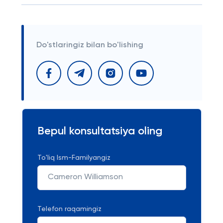
Do'stlaringiz bilan bo'lishing
Bepul konsultatsiya oling
To'liq Ism-Familyangiz
Telefon raqamingiz