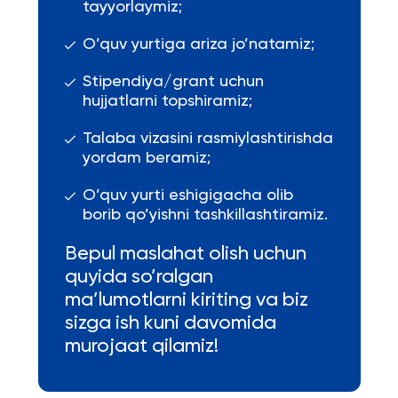
tayyorlaymiz;
O’quv yurtiga ariza jo’natamiz;
Stipendiya/grant uchun
hujjatlarni topshiramiz;
Talaba vizasini rasmiylashtirishda
yordam beramiz;
O’quv yurti eshigigacha olib
borib qo’yishni tashkillashtiramiz.
Bepul maslahat olish uchun
quyida so’ralgan
ma’lumotlarni kiriting va biz
sizga ish kuni davomida
murojaat qilamiz!