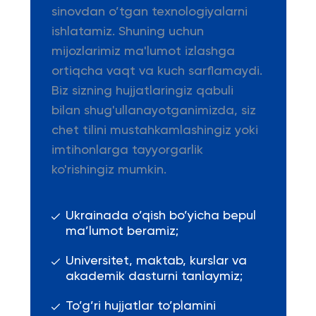
sinovdan o’tgan texnologiyalarni
ishlatamiz. Shuning uchun
mijozlarimiz ma'lumot izlashga
ortiqcha vaqt va kuch sarflamaydi.
Biz sizning hujjatlaringiz qabuli
bilan shug'ullanayotganimizda, siz
chet tilini mustahkamlashingiz yoki
imtihonlarga tayyorgarlik
ko'rishingiz mumkin.
Ukrainada o’qish bo’yicha bepul
ma’lumot beramiz;
Universitet, maktab, kurslar va
akademik dasturni tanlaymiz;
To’g’ri hujjatlar to’plamini