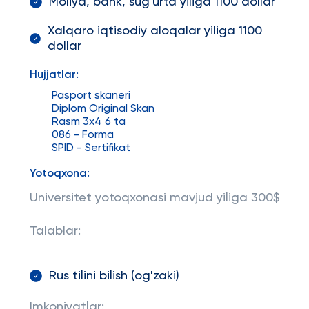
Moliya, bank, sug'urta yiliga 1100 dollar
Xalqaro iqtisodiy aloqalar yiliga 1100
dollar
Hujjatlar:
Pasport skaneri
Diplom Original Skan
Rasm 3x4 6 ta
086 - Forma
SPID - Sertifikat
Yotoqxona:
Universitet yotoqxonasi mavjud yiliga 300$
Talablar:
Rus tilini bilish (og'zaki)
Imkoniyatlar: