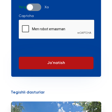
Yo'q
Xa
Captcha
Jo'natish
Tegishli dasturlar