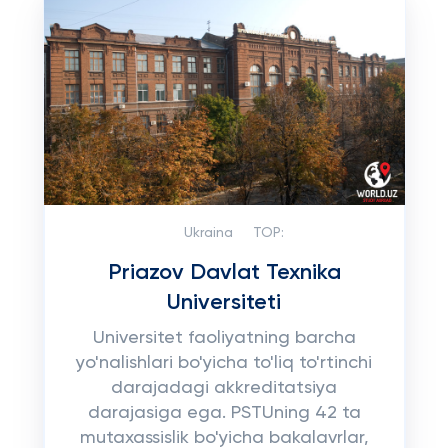
Ukraina
TOP:
Priazov Davlat Texnika
Universiteti
Universitet faoliyatning barcha
yo'nalishlari bo'yicha to'liq to'rtinchi
darajadagi akkreditatsiya
darajasiga ega. PSTUning 42 ta
mutaxassislik bo'yicha bakalavrlar,