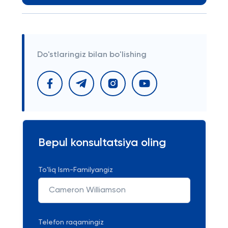
Do'stlaringiz bilan bo'lishing
Bepul konsultatsiya oling
To'liq Ism-Familyangiz
Telefon raqamingiz