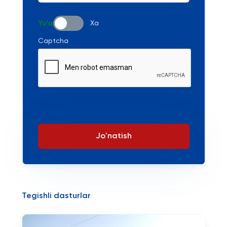
Yo'q
Xa
Captcha
Jo'natish
Tegishli dasturlar