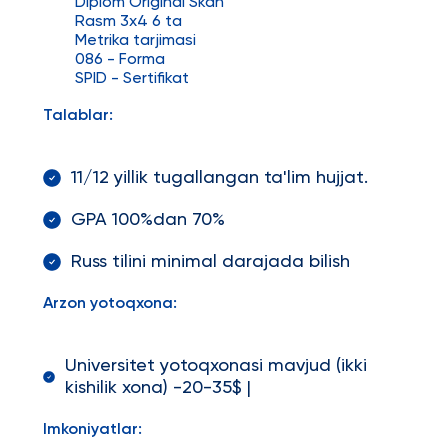
Diplom Original Skan
Rasm 3x4 6 ta
Metrika tarjimasi
086 - Forma
SPID - Sertifikat
Talablar:
11/12 yillik tugallangan ta'lim hujjat.
GPA 100%dan 70%
Russ tilini minimal darajada bilish
Arzon yotoqxona:
Universitet yotoqxonasi mavjud (ikki
kishilik xona) -20-35$ |
Imkoniyatlar: