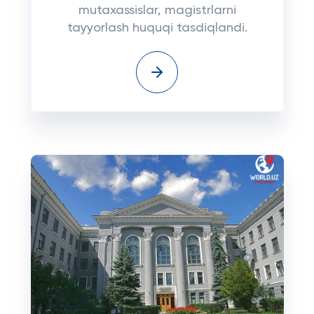
mutaxassislar, magistrlarni
tayyorlash huquqi tasdiqlandi.