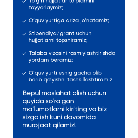
To’g’ri hujjatlar to’plamini
tayyorlaymiz;
O’quv yurtiga ariza jo’natamiz;
Stipendiya/grant uchun
hujjatlarni topshiramiz;
Talaba vizasini rasmiylashtirishda
yordam beramiz;
O’quv yurti eshigigacha olib
borib qo’yishni tashkillashtiramiz.
Bepul maslahat olish uchun
quyida so’ralgan
ma’lumotlarni kiriting va biz
sizga ish kuni davomida
murojaat qilamiz!