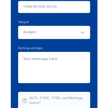
Viloyat
Andijon
Sizning xatingiz
IELTS, TOPIC, TOEFL sertifikatingiz
bormi?