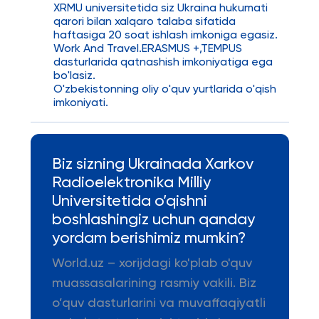
XRMU universitetida siz Ukraina hukumati
qarori bilan xalqaro talaba sifatida
haftasiga 20 soat ishlash imkoniga egasiz.
Work And Travel.ERASMUS +,TEMPUS
dasturlarida qatnashish imkoniyatiga ega
bo'lasiz.
O'zbekistonning oliy o'quv yurtlarida o'qish
imkoniyati.
Biz sizning Ukrainada Xarkov
Radioelektronika Milliy
Universitetida o’qishni
boshlashingiz uchun qanday
yordam berishimiz mumkin?
World.uz – xorijdagi ko'plab o'quv
muassasalarining rasmiy vakili. Biz
o’quv dasturlarini va muvaffaqiyatli