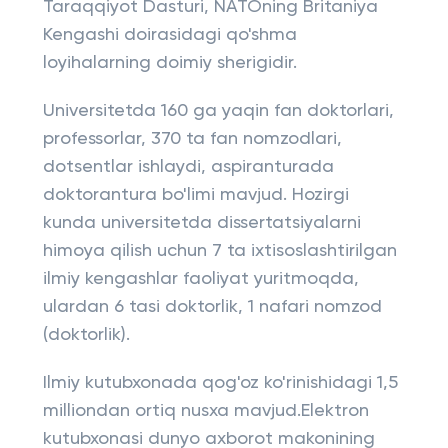
Taraqqiyot Dasturi, NATOning Britaniya
Kengashi doirasidagi qo'shma
loyihalarning doimiy sherigidir.
Universitetda 160 ga yaqin fan doktorlari,
professorlar, 370 ta fan nomzodlari,
dotsentlar ishlaydi, aspiranturada
doktorantura bo'limi mavjud. Hozirgi
kunda universitetda dissertatsiyalarni
himoya qilish uchun 7 ta ixtisoslashtirilgan
ilmiy kengashlar faoliyat yuritmoqda,
ulardan 6 tasi doktorlik, 1 nafari nomzod
(doktorlik).
Ilmiy kutubxonada qog'oz ko'rinishidagi 1,5
milliondan ortiq nusxa mavjud.Elektron
kutubxonasi dunyo axborot makonining