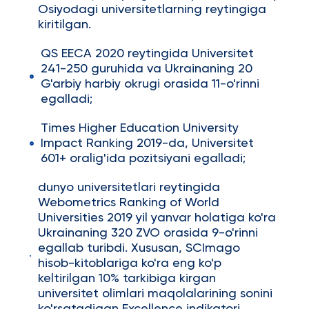
Osiyodagi universitetlarning reytingiga
kiritilgan.
QS EECA 2020 reytingida Universitet
241-250 guruhida va Ukrainaning 20
G'arbiy harbiy okrugi orasida 11-o'rinni
egalladi;
Times Higher Education University
Impact Ranking 2019-da, Universitet
601+ oralig'ida pozitsiyani egalladi;
dunyo universitetlari reytingida
Webometrics Ranking of World
Universities 2019 yil yanvar holatiga ko'ra
Ukrainaning 320 ZVO orasida 9-o'rinni
egallab turibdi. Xususan, SCImago
hisob-kitoblariga ko'ra eng ko'p
keltirilgan 10% tarkibiga kirgan
universitet olimlari maqolalarining sonini