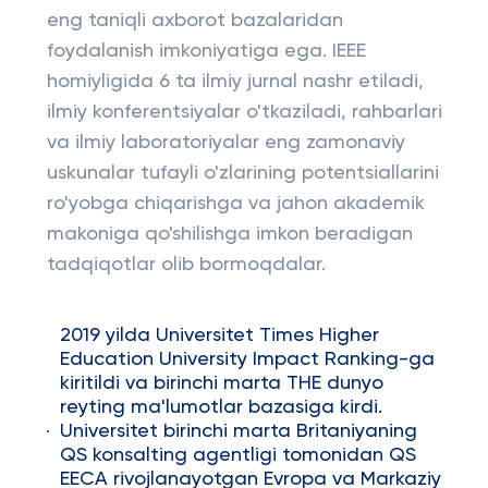
eng taniqli axborot bazalaridan
foydalanish imkoniyatiga ega. IEEE
homiyligida 6 ta ilmiy jurnal nashr etiladi,
ilmiy konferentsiyalar o'tkaziladi, rahbarlari
va ilmiy laboratoriyalar eng zamonaviy
uskunalar tufayli o'zlarining potentsiallarini
ro'yobga chiqarishga va jahon akademik
makoniga qo'shilishga imkon beradigan
tadqiqotlar olib bormoqdalar.
2019 yilda Universitet Times Higher
Education University Impact Ranking-ga
kiritildi va birinchi marta THE dunyo
reyting ma'lumotlar bazasiga kirdi.
Universitet birinchi marta Britaniyaning
QS konsalting agentligi tomonidan QS
EECA rivojlanayotgan Evropa va Markaziy