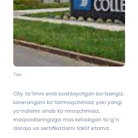
Top:
Oliy taʼlimni endi boshlayotgan boʻlsangiz,
karerangizni koʻtarmoqchimisiz yoki yangi
yoʻnalishni sinab koʻrmoqchimisiz,
maqsadlaringizga mos keladigan toʻgʻri
daraja va sertifikatlarni taklif etamiz.