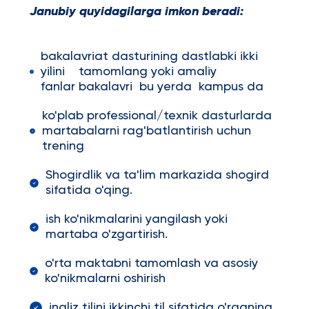
Janubiy quyidagilarga imkon beradi:
bakalavriat dasturining dastlabki ikki
yilini tamomlang yoki amaliy
fanlar bakalavri bu yerda kampus da
ko'plab professional/texnik dasturlarda
martabalarni rag'batlantirish uchun
trening
Shogirdlik va ta'lim markazida shogird
sifatida o'qing.
ish ko'nikmalarini yangilash yoki
martaba o'zgartirish.
o'rta maktabni tamomlash va asosiy
ko'nikmalarni oshirish
ingliz tilini ikkinchi til sifatida o'rganing