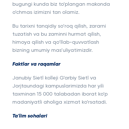
bugungi kunda biz to'plangan makonda
o'chmas izimizni tan olamiz.
Bu tarixni tanqidiy so‘roq qilish, zararni
tuzatish va bu zaminni hurmat qilish,
himoya qilish va qo‘llab-quvvatlash
bizning umumiy mas’uliyatimizdir.
Faktlar va raqamlar
Janubiy Sietl kolleji G'arbiy Sietl va
Jorjtaundagi kampuslarimizda har yili
taxminan 15 000 talabadan iborat ko'p
madaniyatli aholiga xizmat ko'rsatadi.
Ta'lim sohalari