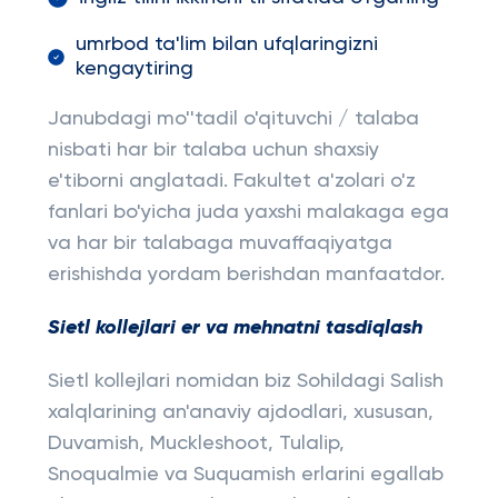
umrbod ta'lim bilan ufqlaringizni
kengaytiring
Janubdagi mo''tadil o'qituvchi / talaba
nisbati har bir talaba uchun shaxsiy
e'tiborni anglatadi. Fakultet a'zolari o'z
fanlari bo'yicha juda yaxshi malakaga ega
va har bir talabaga muvaffaqiyatga
erishishda yordam berishdan manfaatdor.
Sietl kollejlari er va mehnatni tasdiqlash
Sietl kollejlari nomidan biz Sohildagi Salish
xalqlarining an'anaviy ajdodlari, xususan,
Duvamish, Muckleshoot, Tulalip,
Snoqualmie va Suquamish erlarini egallab