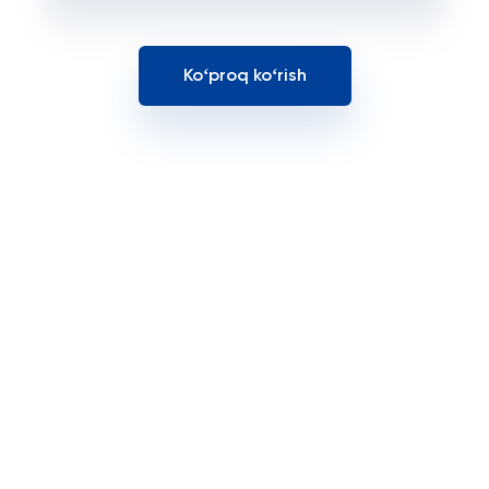
Koʻproq koʻrish