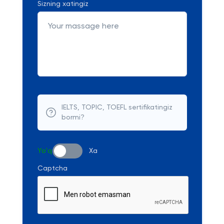
Sizning xatingiz
IELTS, TOPIC, TOEFL sertifikatingiz
bormi?
Yo'q
Xa
Captcha