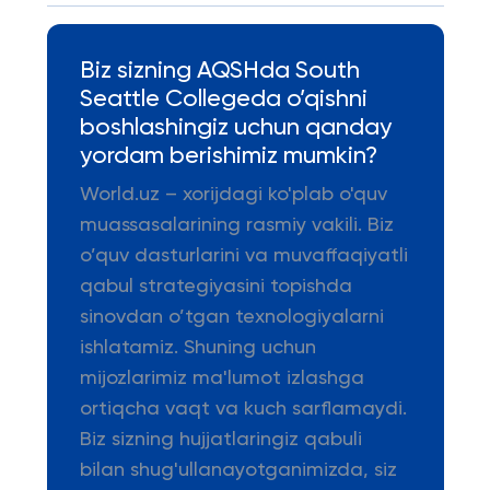
Biz sizning AQSHda South
Seattle Collegeda o’qishni
boshlashingiz uchun qanday
yordam berishimiz mumkin?
World.uz – xorijdagi ko'plab o'quv
muassasalarining rasmiy vakili. Biz
o’quv dasturlarini va muvaffaqiyatli
qabul strategiyasini topishda
sinovdan o’tgan texnologiyalarni
ishlatamiz. Shuning uchun
mijozlarimiz ma'lumot izlashga
ortiqcha vaqt va kuch sarflamaydi.
Biz sizning hujjatlaringiz qabuli
bilan shug'ullanayotganimizda, siz