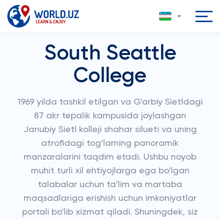
South Seattle
College
1969 yilda tashkil etilgan va G'arbiy Sietldagi
87 akr tepalik kampusida joylashgan
Janubiy Sietl kolleji shahar silueti va uning
atrofidagi tog'larning panoramik
manzaralarini taqdim etadi. Ushbu noyob
muhit turli xil ehtiyojlarga ega bo'lgan
talabalar uchun ta'lim va martaba
maqsadlariga erishish uchun imkoniyatlar
portali bo'lib xizmat qiladi. Shuningdek, siz