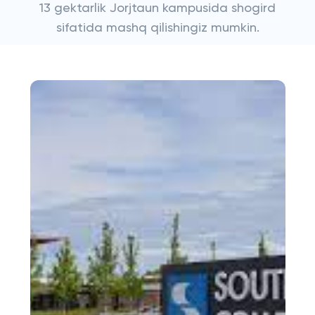
13 gektarlik Jorjtaun kampusida shogird
sifatida mashq qilishingiz mumkin.