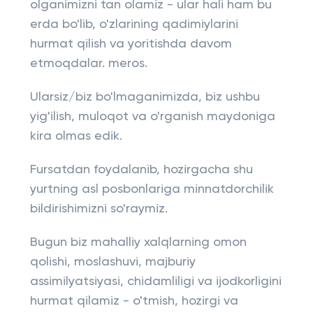
olganimizni tan olamiz - ular hali ham bu
erda bo'lib, o'zlarining qadimiylarini
hurmat qilish va yoritishda davom
etmoqdalar. meros.
Ularsiz/biz bo'lmaganimizda, biz ushbu
yig'ilish, muloqot va o'rganish maydoniga
kira olmas edik.
Fursatdan foydalanib, hozirgacha shu
yurtning asl posbonlariga minnatdorchilik
bildirishimizni so'raymiz.
Bugun biz mahalliy xalqlarning omon
qolishi, moslashuvi, majburiy
assimilyatsiyasi, chidamliligi va ijodkorligini
hurmat qilamiz - o'tmish, hozirgi va