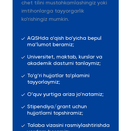
chet tilini mustahkamlashingiz yoki
imtihonlarga tayyorgarlik
ko'rishingiz mumkin.
AQSHda o’qish bo’yicha bepul
ma’lumot beramiz;
Universitet, maktab, kurslar va
akademik dasturni tanlaymiz;
To’g’ri hujjatlar to’plamini
tayyorlaymiz;
O’quv yurtiga ariza jo’natamiz;
Stipendiya/grant uchun
hujjatlarni topshiramiz;
Talaba vizasini rasmiylashtirishda