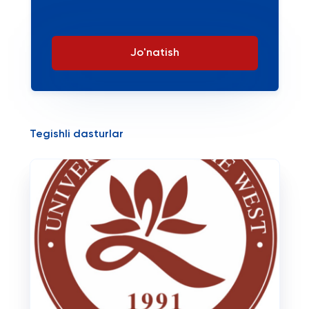
Jo'natish
Tegishli dasturlar