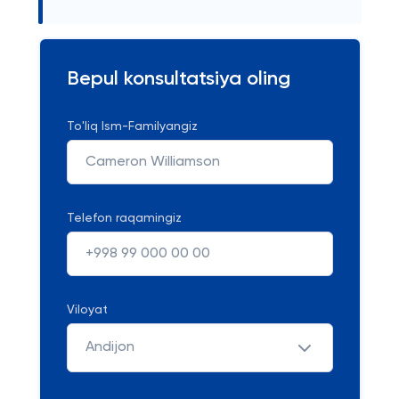
Bepul konsultatsiya oling
To'liq Ism-Familyangiz
Telefon raqamingiz
Viloyat
Andijon