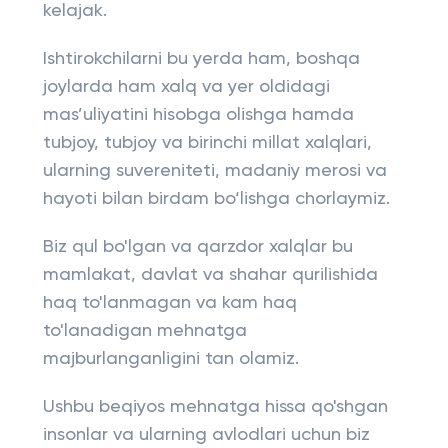
kelajak.
Ishtirokchilarni bu yerda ham, boshqa
joylarda ham xalq va yer oldidagi
mas’uliyatini hisobga olishga hamda
tubjoy, tubjoy va birinchi millat xalqlari,
ularning suvereniteti, madaniy merosi va
hayoti bilan birdam bo‘lishga chorlaymiz.
Biz qul bo'lgan va qarzdor xalqlar bu
mamlakat, davlat va shahar qurilishida
haq to'lanmagan va kam haq
to'lanadigan mehnatga
majburlanganligini tan olamiz.
Ushbu beqiyos mehnatga hissa qo'shgan
insonlar va ularning avlodlari uchun biz