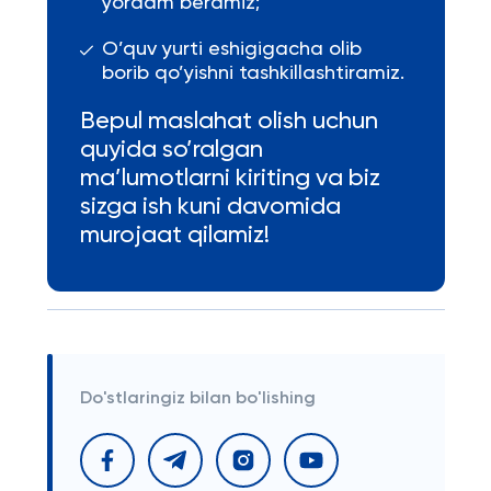
yordam beramiz;
O’quv yurti eshigigacha olib
borib qo’yishni tashkillashtiramiz.
Bepul maslahat olish uchun
quyida so’ralgan
ma’lumotlarni kiriting va biz
sizga ish kuni davomida
murojaat qilamiz!
Do'stlaringiz bilan bo'lishing