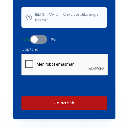
IELTS, TOPIC, TOEFL sertifikatingiz
bormi?
Yo'q
Xa
Captcha
Jo'natish