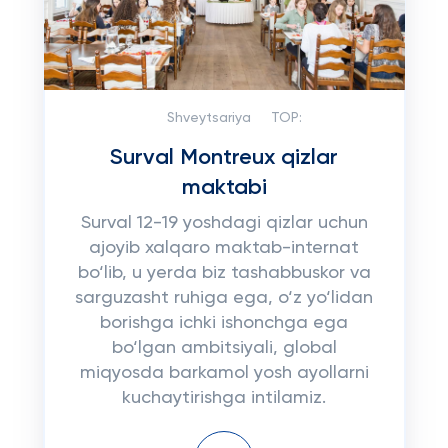
Shveytsariya
TOP:
Surval Montreux qizlar
maktabi
Surval 12-19 yoshdagi qizlar uchun
ajoyib xalqaro maktab-internat
bo‘lib, u yerda biz tashabbuskor va
sarguzasht ruhiga ega, o‘z yo‘lidan
borishga ichki ishonchga ega
bo‘lgan ambitsiyali, global
miqyosda barkamol yosh ayollarni
kuchaytirishga intilamiz.