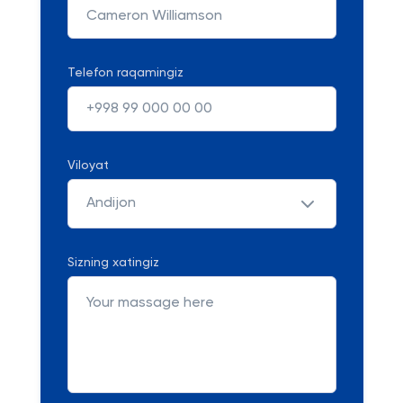
Telefon raqamingiz
Viloyat
Andijon
Sizning xatingiz