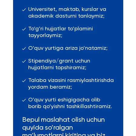
Universitet, maktab, kurslar va
akademik dasturni tanlaymiz;
To’g’ri hujjatlar to’plamini
tayyorlaymiz;
O’quv yurtiga ariza jo’natamiz;
Stipendiya/grant uchun
hujjatlarni topshiramiz;
Talaba vizasini rasmiylashtirishda
yordam beramiz;
O’quv yurti eshigigacha olib
borib qo’yishni tashkillashtiramiz.
Bepul maslahat olish uchun
quyida so’ralgan
ma’lumotlarni kiriting va biz