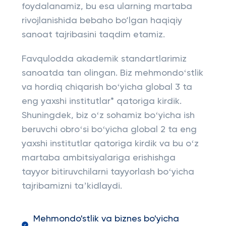
foydalanamiz, bu esa ularning martaba
rivojlanishida bebaho bo‘lgan haqiqiy
sanoat tajribasini taqdim etamiz.
Favqulodda akademik standartlarimiz
sanoatda tan olingan. Biz mehmondoʻstlik
va hordiq chiqarish boʻyicha global 3 ta
eng yaxshi institutlar* qatoriga kirdik.
Shuningdek, biz oʻz sohamiz boʻyicha ish
beruvchi obroʻsi boʻyicha global 2 ta eng
yaxshi institutlar qatoriga kirdik va bu oʻz
martaba ambitsiyalariga erishishga
tayyor bitiruvchilarni tayyorlash boʻyicha
tajribamizni taʼkidlaydi.
Mehmondo'stlik va biznes bo'yicha