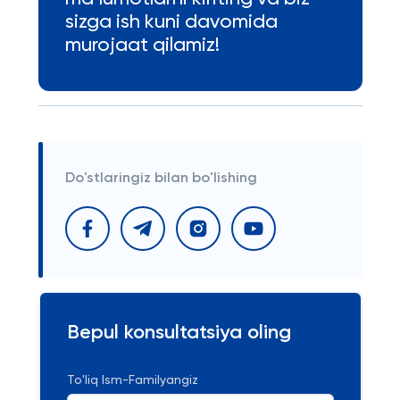
sizga ish kuni davomida
murojaat qilamiz!
Do'stlaringiz bilan bo'lishing
Bepul konsultatsiya oling
To'liq Ism-Familyangiz