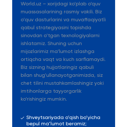
World.uz – xorijdagi ko'plab o'quv
muassasalarining rasmiy vakili. Biz
o’quv dasturlarini va muvaffaqiyatli
qabul strategiyasini topishda
sinovdan o’tgan texnologiyalarni
ishlatamiz. Shuning uchun
mijozlarimiz ma'lumot izlashga
ortiqcha vaqt va kuch sarflamaydi.
Biz sizning hujjatlaringiz qabuli
bilan shug'ullanayotganimizda, siz
chet tilini mustahkamlashingiz yoki
imtihonlarga tayyorgarlik
ko'rishingiz mumkin.
Shveytsariyada o’qish bo’yicha
bepul ma’lumot beramiz;