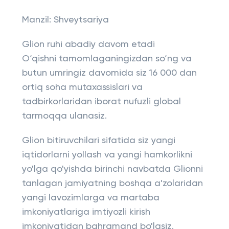
Manzil: Shveytsariya
Glion ruhi abadiy davom etadi
O‘qishni tamomlaganingizdan so‘ng va
butun umringiz davomida siz 16 000 dan
ortiq soha mutaxassislari va
tadbirkorlaridan iborat nufuzli global
tarmoqqa ulanasiz.
Glion bitiruvchilari sifatida siz yangi
iqtidorlarni yollash va yangi hamkorlikni
yo'lga qo'yishda birinchi navbatda Glionni
tanlagan jamiyatning boshqa a'zolaridan
yangi lavozimlarga va martaba
imkoniyatlariga imtiyozli kirish
imkoniyatidan bahramand bo'lasiz.