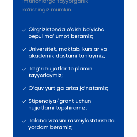
imtihonlarga tayyorgarlik
ko'rishingiz mumkin.
Qirgʻizistonda o’qish bo’yicha
bepul ma’lumot beramiz;
Universitet, maktab, kurslar va
akademik dasturni tanlaymiz;
To’g’ri hujjatlar to’plamini
tayyorlaymiz;
O’quv yurtiga ariza jo’natamiz;
Stipendiya/grant uchun
hujjatlarni topshiramiz;
Talaba vizasini rasmiylashtirishda
yordam beramiz;