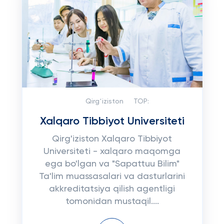
Qirgʻiziston
TOP:
Xalqaro Tibbiyot Universiteti
Qirg'iziston Xalqaro Tibbiyot
Universiteti - xalqaro maqomga
ega bo'lgan va "Sapattuu Bilim"
Ta'lim muassasalari va dasturlarini
akkreditatsiya qilish agentligi
tomonidan mustaqil....