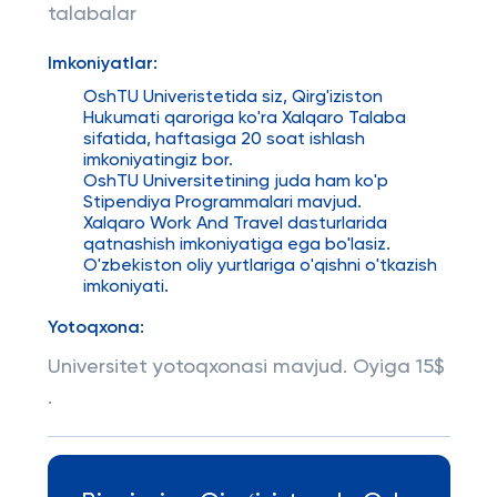
talabalar
Imkoniyatlar:
OshTU Univeristetida siz, Qirg'iziston
Hukumati qaroriga ko'ra Xalqaro Talaba
sifatida, haftasiga 20 soat ishlash
imkoniyatingiz bor.
OshTU Universitetining juda ham ko'p
Stipendiya Programmalari mavjud.
Xalqaro Work And Travel dasturlarida
qatnashish imkoniyatiga ega bo'lasiz.
O'zbekiston oliy yurtlariga o'qishni o'tkazish
imkoniyati.
Yotoqxona:
Universitet yotoqxonasi mavjud. Oyiga 15$
.