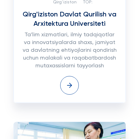
Qirgʻiziston
TOP:
Qirg'iziston Davlat Qurilish va
Arxitektura Universiteti
Ta'lim xizmatlari, ilmiy tadqiqotlar
va innovatsiyalarda shaxs, jamiyat
va davlatning ehtiyojlarini qondirish
uchun malakali va raqobatbardosh
mutaxassislarni tayyorlash