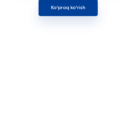
Koʻproq koʻrish