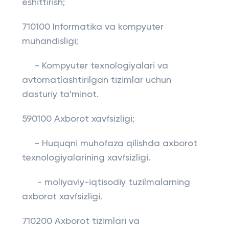
eshittirish;
710100 Informatika va kompyuter
muhandisligi;
- Kompyuter texnologiyalari va
avtomatlashtirilgan tizimlar uchun
dasturiy ta'minot.
590100 Axborot xavfsizligi;
- Huquqni muhofaza qilishda axborot
texnologiyalarining xavfsizligi.
- moliyaviy-iqtisodiy tuzilmalarning
axborot xavfsizligi.
710200 Axborot tizimlari va