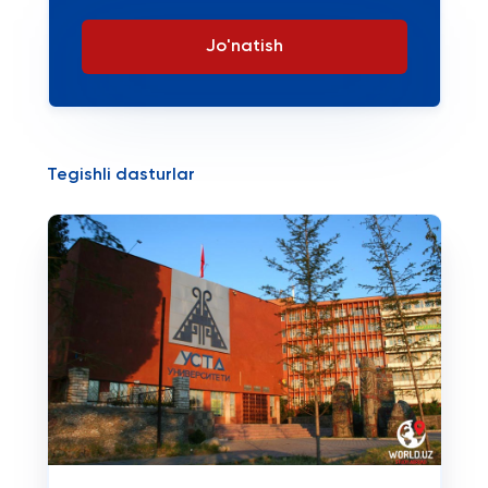
Jo'natish
Tegishli dasturlar