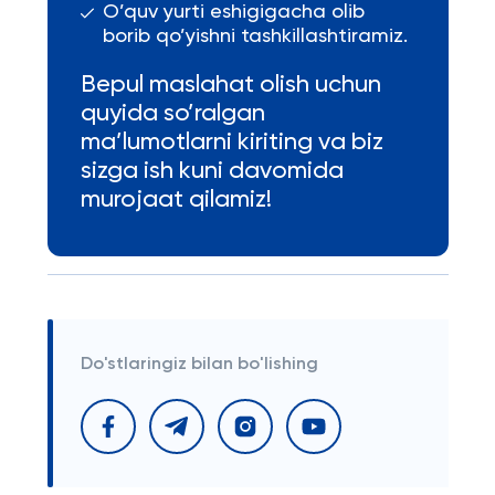
O’quv yurti eshigigacha olib
borib qo’yishni tashkillashtiramiz.
Bepul maslahat olish uchun
quyida so’ralgan
ma’lumotlarni kiriting va biz
sizga ish kuni davomida
murojaat qilamiz!
Do'stlaringiz bilan bo'lishing