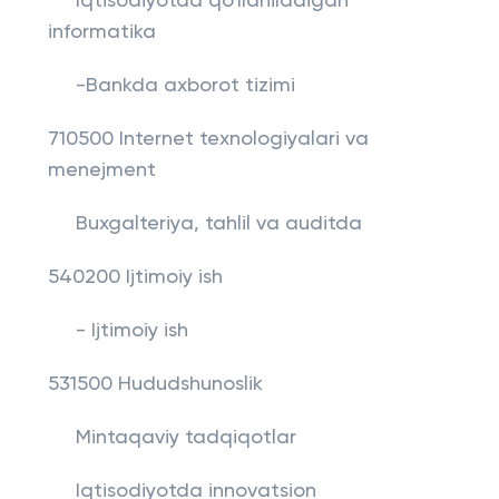
Iqtisodiyotda qo'llaniladigan
informatika
-Bankda axborot tizimi
710500 Internet texnologiyalari va
menejment
Buxgalteriya, tahlil va auditda
540200 Ijtimoiy ish
- Ijtimoiy ish
531500 Hududshunoslik
Mintaqaviy tadqiqotlar
Iqtisodiyotda innovatsion