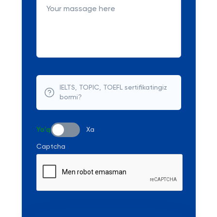
IELTS, TOPIC, TOEFL sertifikatingiz
bormi?
Yo'q
Xa
Captcha