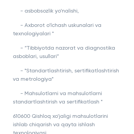
- asbobsozlik yo'nalishi,
- Axborot o'lchash uskunalari va
texnologiyalari "
- “Tibbiyotda nazorat va diagnostika
asboblari, usullari”
- "Standartlashtirish, sertifikatlashtirish
va metrologiya"
- Mahsulotlarni va mahsulotlarni
standartlashtirish va sertifikatlash "
610600 Qishloq xo'jaligi mahsulotlarini
ishlab chiqarish va qayta ishlash
texnologiyasi