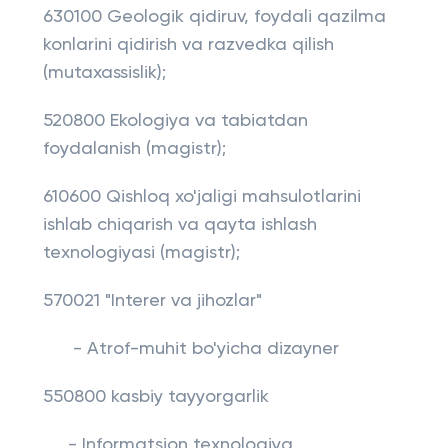
630100 Geologik qidiruv, foydali qazilma
konlarini qidirish va razvedka qilish
(mutaxassislik);
520800 Ekologiya va tabiatdan
foydalanish (magistr);
610600 Qishloq xo'jaligi mahsulotlarini
ishlab chiqarish va qayta ishlash
texnologiyasi (magistr);
570021 "Interer va jihozlar"
- Atrof-muhit bo'yicha dizayner
550800 kasbiy tayyorgarlik
- Informatsion texnologiya