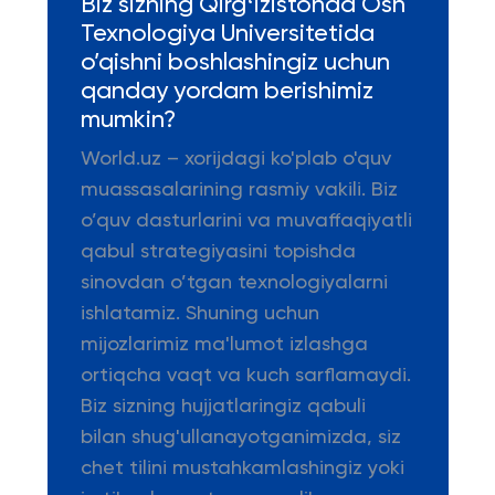
Biz sizning Qirgʻizistonda Osh
Texnologiya Universitetida
o’qishni boshlashingiz uchun
qanday yordam berishimiz
mumkin?
World.uz – xorijdagi ko'plab o'quv
muassasalarining rasmiy vakili. Biz
o’quv dasturlarini va muvaffaqiyatli
qabul strategiyasini topishda
sinovdan o’tgan texnologiyalarni
ishlatamiz. Shuning uchun
mijozlarimiz ma'lumot izlashga
ortiqcha vaqt va kuch sarflamaydi.
Biz sizning hujjatlaringiz qabuli
bilan shug'ullanayotganimizda, siz
chet tilini mustahkamlashingiz yoki