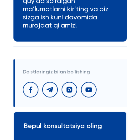
quyida so’ralgan
ma’lumotlarni kiriting va biz
sizga ish kuni davomida
murojaat qilamiz!
Do'stlaringiz bilan bo'lishing
Bepul konsultatsiya oling