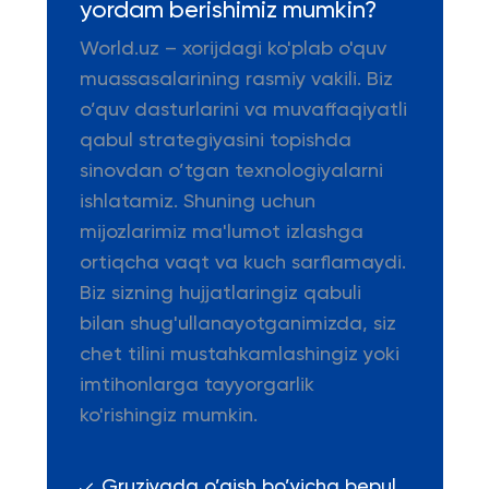
yordam berishimiz mumkin?
World.uz – xorijdagi ko'plab o'quv
muassasalarining rasmiy vakili. Biz
o’quv dasturlarini va muvaffaqiyatli
qabul strategiyasini topishda
sinovdan o’tgan texnologiyalarni
ishlatamiz. Shuning uchun
mijozlarimiz ma'lumot izlashga
ortiqcha vaqt va kuch sarflamaydi.
Biz sizning hujjatlaringiz qabuli
bilan shug'ullanayotganimizda, siz
chet tilini mustahkamlashingiz yoki
imtihonlarga tayyorgarlik
ko'rishingiz mumkin.
Gruziyada o’qish bo’yicha bepul