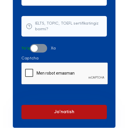
IELTS, TOPIC, TOEFL sertifikatingiz
bormi?
Yo'q
Xa
Captcha
Jo'natish