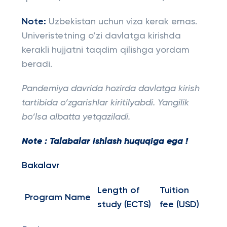
Note:
Uzbekistan uchun viza kerak emas.
Univeristetning o’zi davlatga kirishda
kerakli hujjatni taqdim qilishga yordam
beradi.
Pandemiya davrida hozirda davlatga kirish
tartibida o’zgarishlar kiritilyabdi.
Yangilik
bo’lsa albatta yetqaziladi.
Note :
Talabalar ishlash huquqiga ega !
Bakalavr
Length of
Tuition
Program Name
study (ECTS)
fee (USD)