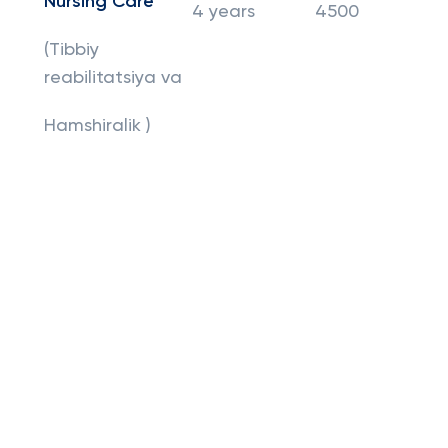
Nursing Care
4 years
4500
(Tibbiy
reabilitatsiya va
Hamshiralik )