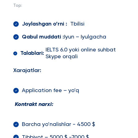
Top:
Joylashgan o’rni :
Tbilisi
Qabul muddati :
Iyun – Iyulgacha
IELTS 6.0 yoki online suhbat
Talablari:
Skype orqali
Xarajatlar:
Application fee – yo’q
Kontrakt narxi:
Barcha yo’nalishlar - 4500 $
Tibbiyot – 5000 $ -7000 $