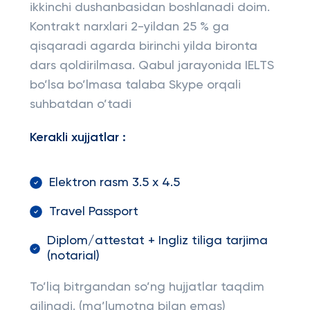
ikkinchi dushanbasidan boshlanadi doim.
Kontrakt narxlari 2-yildan 25 % ga
qisqaradi agarda birinchi yilda bironta
dars qoldirilmasa. Qabul jarayonida IELTS
bo’lsa bo’lmasa talaba Skype orqali
suhbatdan o’tadi
Kerakli xujjatlar :
Elektron rasm 3.5 x 4.5
Travel Passport
Diplom/attestat + Ingliz tiliga tarjima
(notarial)
To’liq bitrgandan so’ng hujjatlar taqdim
qilinadi. (ma’lumotna bilan emas)