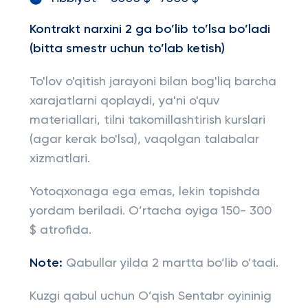
Kontrakt narxini 2 ga bo’lib to’lsa bo’ladi
(bitta smestr uchun to’lab ketish)
To'lov o'qitish jarayoni bilan bog'liq barcha
xarajatlarni qoplaydi, ya'ni o'quv
materiallari, tilni takomillashtirish kurslari
(agar kerak bo'lsa), vaqolgan talabalar
xizmatlari.
Yotoqxonaga ega emas, lekin topishda
yordam beriladi. O’rtacha oyiga 150- 300
$ atrofida.
Note:
Qabullar yilda 2 martta bo’lib o’tadi.
Kuzgi qabul uchun O’qish Sentabr oyininig