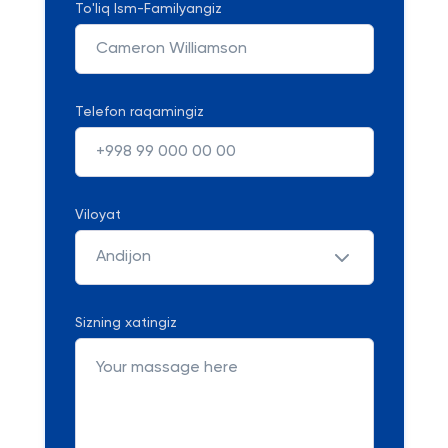
To'liq Ism-Familyangiz
Telefon raqamingiz
Viloyat
Andijon
Sizning xatingiz