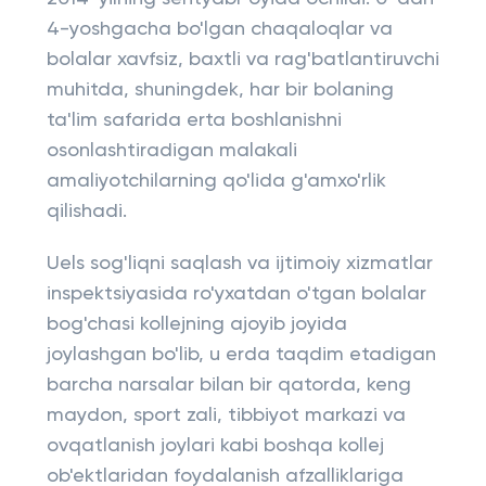
4-yoshgacha bo'lgan chaqaloqlar va
bolalar xavfsiz, baxtli va rag'batlantiruvchi
muhitda, shuningdek, har bir bolaning
ta'lim safarida erta boshlanishni
osonlashtiradigan malakali
amaliyotchilarning qo'lida g'amxo'rlik
qilishadi.
Uels sog'liqni saqlash va ijtimoiy xizmatlar
inspektsiyasida ro'yxatdan o'tgan bolalar
bog'chasi kollejning ajoyib joyida
joylashgan bo'lib, u erda taqdim etadigan
barcha narsalar bilan bir qatorda, keng
maydon, sport zali, tibbiyot markazi va
ovqatlanish joylari kabi boshqa kollej
ob'ektlaridan foydalanish afzalliklariga