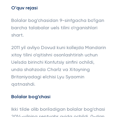
O
’
quv
rejasi
Bolalar bog'chasidan 9-sinfgacha bo'lgan
barcha talabalar uels tilini o'rganishlari
shart.
2011 yil avliyo Dovud kuni kollejda Mandarin
xitoy tilini o'qitishni osonlashtirish uchun
Uelsda birinchi Konfutsiy sinfini ochildi,
unda shahzoda Charlz va Xitoyning
Britaniyadagi elchisi Lyu Syaomin
qatnashdi.
Bolalar bog'chasi
Ikki tilde olib boriladigan bolalar bog'chasi
2014-yilning sentyabr oyida ochildi. 0-dan