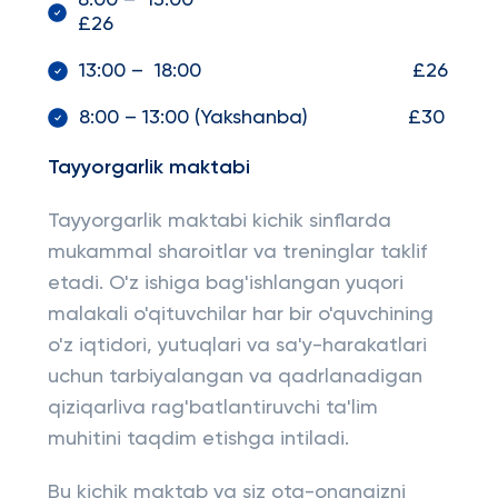
8:00 – 13:00
£26
13:00 – 18:00 £26
8:00 – 13:00 (Yakshanba) £30
Tayyorgarlik maktabi
Tayyorgarlik maktabi kichik sinflarda
mukammal sharoitlar va treninglar taklif
etadi. O'z ishiga bag'ishlangan yuqori
malakali o'qituvchilar har bir o'quvchining
o'z iqtidori, yutuqlari va sa'y-harakatlari
uchun tarbiyalangan va qadrlanadigan
qiziqarliva rag'batlantiruvchi ta'lim
muhitini taqdim etishga intiladi.
Bu kichik maktab va siz ota-onangizni