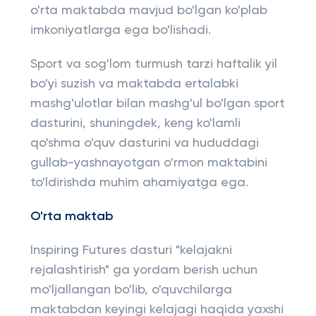
o'rta maktabda mavjud bo'lgan ko'plab
imkoniyatlarga ega bo'lishadi.
Sport va sog'lom turmush tarzi haftalik yil
bo'yi suzish va maktabda ertalabki
mashg'ulotlar bilan mashg'ul bo'lgan sport
dasturini, shuningdek, keng ko'lamli
qo'shma o'quv dasturini va hududdagi
gullab-yashnayotgan o'rmon maktabini
to'ldirishda muhim ahamiyatga ega.
O'rta maktab
Inspiring Futures dasturi "kelajakni
rejalashtirish" ga yordam berish uchun
mo'ljallangan bo'lib, o'quvchilarga
maktabdan keyingi kelajagi haqida yaxshi