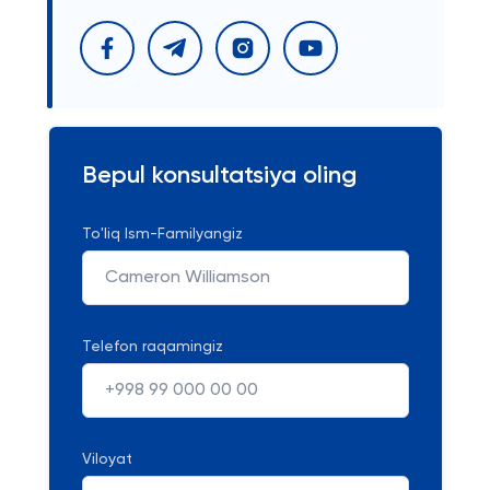
Bepul konsultatsiya oling
To'liq Ism-Familyangiz
Telefon raqamingiz
Viloyat