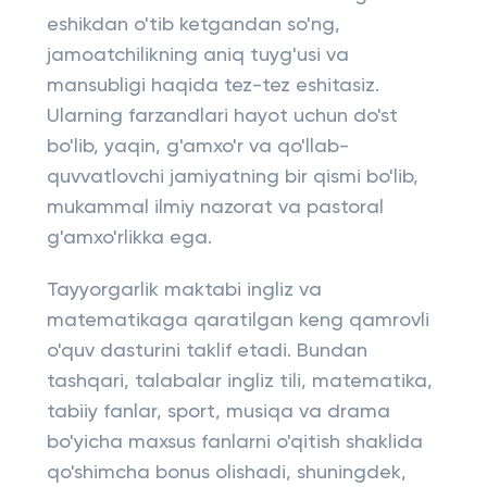
eshikdan o'tib ketgandan so'ng,
jamoatchilikning aniq tuyg'usi va
mansubligi haqida tez-tez eshitasiz.
Ularning farzandlari hayot uchun do'st
bo'lib, yaqin, g'amxo'r va qo'llab-
quvvatlovchi jamiyatning bir qismi bo'lib,
mukammal ilmiy nazorat va pastoral
g'amxo'rlikka ega.
Tayyorgarlik maktabi ingliz va
matematikaga qaratilgan keng qamrovli
o'quv dasturini taklif etadi. Bundan
tashqari, talabalar ingliz tili, matematika,
tabiiy fanlar, sport, musiqa va drama
bo'yicha maxsus fanlarni o'qitish shaklida
qo'shimcha bonus olishadi, shuningdek,