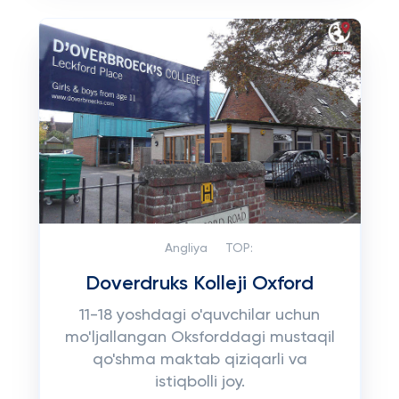
Angliya
TOP:
Doverdruks Kolleji Oxford
11-18 yoshdagi o'quvchilar uchun
mo'ljallangan Oksforddagi mustaqil
qo'shma maktab qiziqarli va
istiqbolli joy.