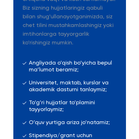
Biz sizning hujjatlaringiz qabuli
bilan shug'ullanayotganimizda, siz
chet tilini mustahkamlashingiz yoki
imtihonlarga tayyorgarlik
ko'rishingiz mumkin.
Angliyada o’qish bo’yicha bepul
ma’lumot beramiz;
Universitet, maktab, kurslar va
akademik dasturni tanlaymiz;
To’g’ri hujjatlar to’plamini
tayyorlaymiz;
O’quv yurtiga ariza jo’natamiz;
Stipendiya/grant uchun