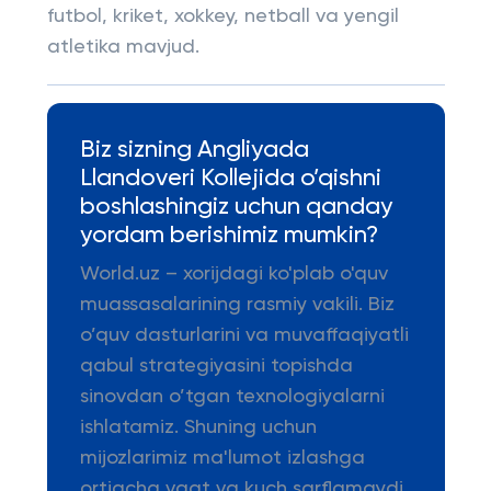
futbol, kriket, xokkey, netball va yengil
atletika mavjud.
Biz sizning Angliyada
Llandoveri Kollejida o’qishni
boshlashingiz uchun qanday
yordam berishimiz mumkin?
World.uz – xorijdagi ko'plab o'quv
muassasalarining rasmiy vakili. Biz
o’quv dasturlarini va muvaffaqiyatli
qabul strategiyasini topishda
sinovdan o’tgan texnologiyalarni
ishlatamiz. Shuning uchun
mijozlarimiz ma'lumot izlashga
ortiqcha vaqt va kuch sarflamaydi.