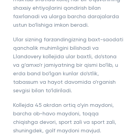
shaxsiy ehtiyojlarini qondirish bilan
faxrlanadi va ularga barcha darajalarda
ustun bo'lishiga imkon beradi.
Ular sizning farzandingizning baxt-saodati
qanchalik muhimligini bilishadi va
Llandovery kollejida ular baxtli, do'stona
va g'amxo'r jamiyatning bir qismi bo'lib, u
erda band bo'lgan kunlar do'stlik,
tabassum va hayot davomida o'rganish
sevgisi bilan to'ldiriladi.
Kollejda 45 akrdan ortiq o'yin maydoni,
barcha ob-havo maydoni, toqqa
chiqishga devori, sport zali va sport zali,
shuningdek, golf maydoni mavjud.