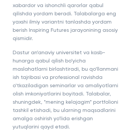
xabardor va ishonchli qarorlar qabul
qilishda yordam beradi. Talabalarga eng
yaxshi ilmiy variantni tanlashda yordam
berish Inspiring Futures jarayonining asosiy
qismidir.
Dastur an'anaviy universitet va kasb-
hunarga qabul qilish bo'yicha
maslahatlarni birlashtiradi, bu qo'llanmani
ish tajribasi va professional ravishda
o'tkaziladigan seminarlar va amaliyotlarni
olish imkoniyatlarini boyitadi. Talabalar,
shuningdek, "mening kelajagim" portfolioni
tashkil etishadi, bu ularning maqsadlarini
amalga oshirish yo'lida erishgan
yutuqlarini qayd etadi.