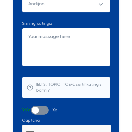
Andijon
Sizning xatingiz
IELTS, TOPIC, TOEFL sertifikatingiz
bormi?
Yo'q
Xa
Captcha