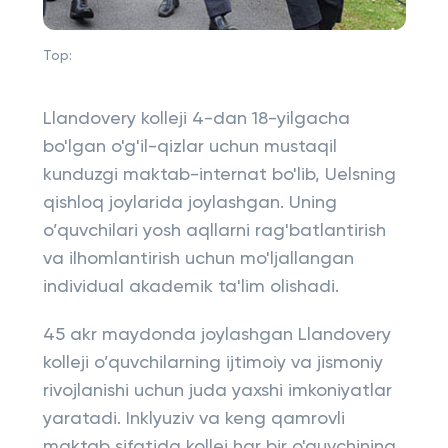
Top:
Llandovery kolleji 4-dan 18-yilgacha
bo'lgan o'g'il-qizlar uchun mustaqil
kunduzgi maktab-internat bo'lib, Uelsning
qishloq joylarida joylashgan. Uning
o’quvchilari yosh aqllarni rag'batlantirish
va ilhomlantirish uchun mo'ljallangan
individual akademik ta'lim olishadi.
45 akr maydonda joylashgan Llandovery
kolleji o’quvchilarning ijtimoiy va jismoniy
rivojlanishi uchun juda yaxshi imkoniyatlar
yaratadi. Inklyuziv va keng qamrovli
maktab sifatida kollej har bir o'quvchining