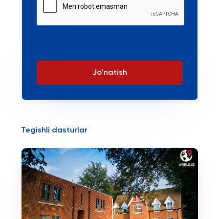
Jo'natish
Tegishli dasturlar