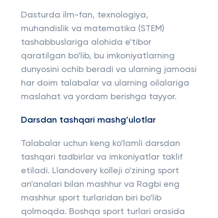
Dasturda ilm-fan, texnologiya,
muhandislik va matematika (STEM)
tashabbuslariga alohida e'tibor
qaratilgan bo'lib, bu imkoniyatlarning
dunyosini ochib beradi va ularning jamoasi
har doim talabalar va ularning oilalariga
maslahat va yordam berishga tayyor.
Darsdan tashqari mashg’ulotlar
Talabalar uchun keng ko'lamli darsdan
tashqari tadbirlar va imkoniyatlar taklif
etiladi. Llandovery kolleji o'zining sport
an'analari bilan mashhur va Ragbi eng
mashhur sport turlaridan biri bo'lib
qolmoqda. Boshqa sport turlari orasida