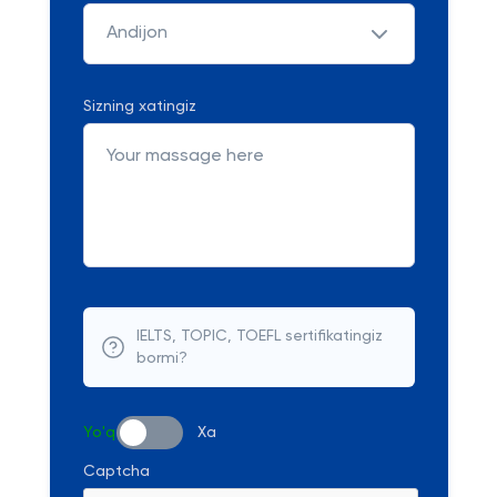
Andijon
Sizning xatingiz
IELTS, TOPIC, TOEFL sertifikatingiz
bormi?
Yo'q
Xa
Captcha