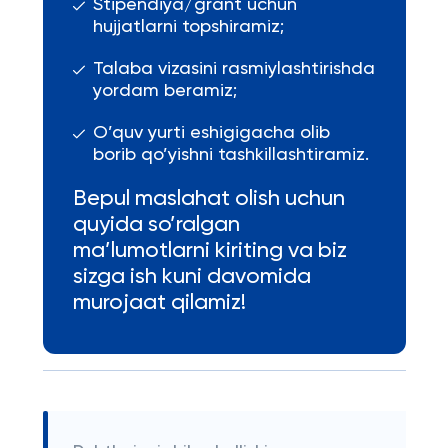
Stipendiya/grant uchun
hujjatlarni topshiramiz;
Talaba vizasini rasmiylashtirishda
yordam beramiz;
O’quv yurti eshigigacha olib
borib qo’yishni tashkillashtiramiz.
Bepul maslahat olish uchun
quyida so’ralgan
ma’lumotlarni kiriting va biz
sizga ish kuni davomida
murojaat qilamiz!