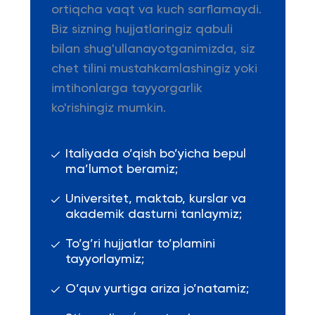
ortiqcha vaqt va kuch sarflamaydi.
Biz sizning hujjatlaringiz qabuli
bilan shug'ullanayotganimizda, siz
chet tilini mustahkamlashingiz yoki
imtihonlarga tayyorgarlik
ko'rishingiz mumkin.
Italiyada o’qish bo’yicha bepul
ma’lumot beramiz;
Universitet, maktab, kurslar va
akademik dasturni tanlaymiz;
To’g’ri hujjatlar to’plamini
tayyorlaymiz;
O’quv yurtiga ariza jo’natamiz;