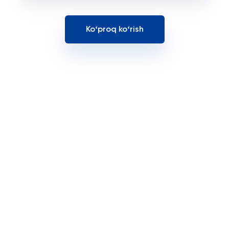
Koʻproq koʻrish