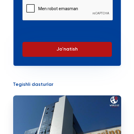
Jo'natish
Tegishli dasturlar