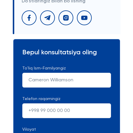
Do'stlaringiz bilan bo'lishing
Bepul konsultatsiya oling
To'liq Ism-Familyangiz
Telefon raqamingiz
Viloyat