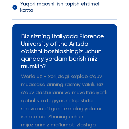
Yuqori maoshli ish topish ehtimoli
katta.
Biz sizning Italiyada Florence
University of the Artsda
o’qishni boshlashingiz uchun
qanday yordam berishimiz
mumkin?
World.uz – xorijdagi ko'plab o'quv
muassasalarining rasmiy vakili. Biz
o’quv dasturlarini va muvaffaqiyatli
qabul strategiyasini topishda
sinovdan o’tgan texnologiyalarni
ishlatamiz. Shuning uchun
mijozlarimiz ma'lumot izlashga