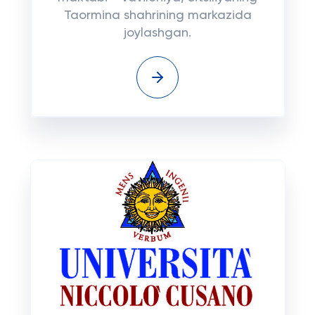
Taormina shahrining markazida
joylashgan.