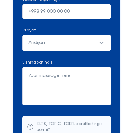
Viloyat
Andijon
Sizning xatingiz
IELTS, TOPIC, TOEFL sertifikatingiz
bormi?