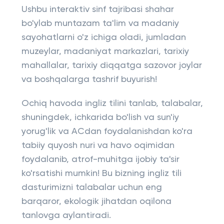
Ushbu interaktiv sinf tajribasi shahar
bo'ylab muntazam ta'lim va madaniy
sayohatlarni o'z ichiga oladi, jumladan
muzeylar, madaniyat markazlari, tarixiy
mahallalar, tarixiy diqqatga sazovor joylar
va boshqalarga tashrif buyurish!
Ochiq havoda ingliz tilini tanlab, talabalar,
shuningdek, ichkarida bo'lish va sun'iy
yorug'lik va ACdan foydalanishdan ko'ra
tabiiy quyosh nuri va havo oqimidan
foydalanib, atrof-muhitga ijobiy ta'sir
ko'rsatishi mumkin! Bu bizning ingliz tili
dasturimizni talabalar uchun eng
barqaror, ekologik jihatdan oqilona
tanlovga aylantiradi.