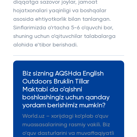
diqqatga sazovor joylar, jamoat
hojatxonalari yaqinligi va boshqalar
asosida ehtiyotkorlik bilan tanlangan.
Sinflarimizda o'rtacha 5-6 o'quvchi bor,
shuning uchun o'qituvchilar talabalarga
alohida e'tibor berishadi.
Biz sizning AQSHda English
Outdoors Bruklin Tillar
Maktabi da o’qishni
boshlashingiz uchun qanday
yordam berishimiz mumkin?
World.uz – xorijdagi ko'plab o'quv
muassasalarining rasmiy vakili. Biz
o’quv dasturlarini va muvaffaqiyatli