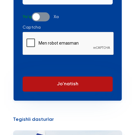
Yo'q
Xa
Captcha
Jo'natish
Tegishli dasturlar