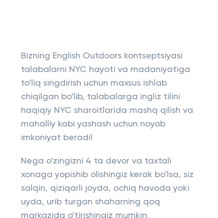
Bizning English Outdoors kontseptsiyasi
talabalarni NYC hayoti va madaniyatiga
to'liq singdirish uchun maxsus ishlab
chiqilgan bo'lib, talabalarga ingliz tilini
haqiqiy NYC sharoitlarida mashq qilish va
mahalliy kabi yashash uchun noyob
imkoniyat beradi!
Nega o'zingizni 4 ta devor va taxtali
xonaga yopishib olishingiz kerak bo'lsa, siz
salqin, qiziqarli joyda, ochiq havoda yoki
uyda, urib turgan shaharning qoq
markazida o'tirishingiz mumkin.