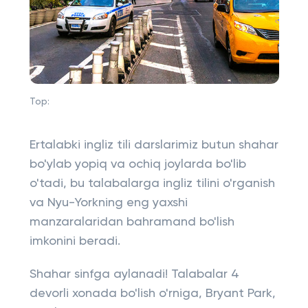
Top:
Ertalabki ingliz tili darslarimiz butun shahar
bo'ylab yopiq va ochiq joylarda bo'lib
o'tadi, bu talabalarga ingliz tilini o'rganish
va Nyu-Yorkning eng yaxshi
manzaralaridan bahramand bo'lish
imkonini beradi.
Shahar sinfga aylanadi! Talabalar 4
devorli xonada bo'lish o'rniga, Bryant Park,