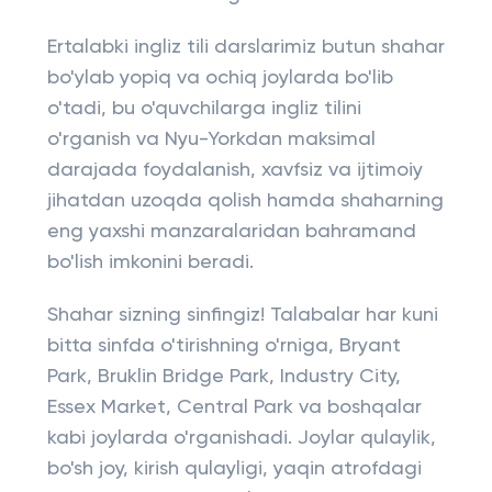
Ertalabki ingliz tili darslarimiz butun shahar
bo'ylab yopiq va ochiq joylarda bo'lib
o'tadi, bu o'quvchilarga ingliz tilini
o'rganish va Nyu-Yorkdan maksimal
darajada foydalanish, xavfsiz va ijtimoiy
jihatdan uzoqda qolish hamda shaharning
eng yaxshi manzaralaridan bahramand
bo'lish imkonini beradi.
Shahar sizning sinfingiz! Talabalar har kuni
bitta sinfda o'tirishning o'rniga, Bryant
Park, Bruklin Bridge Park, Industry City,
Essex Market, Central Park va boshqalar
kabi joylarda o'rganishadi. Joylar qulaylik,
bo'sh joy, kirish qulayligi, yaqin atrofdagi