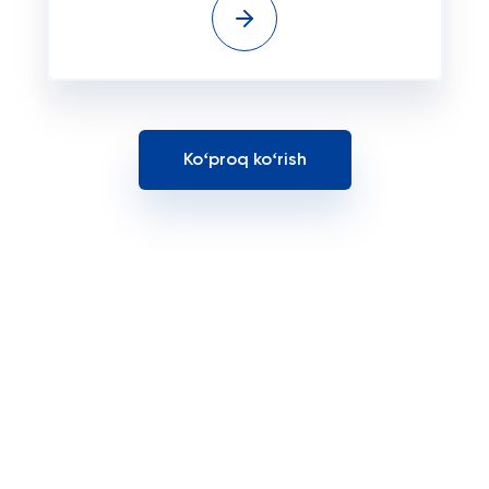
Koʻproq koʻrish