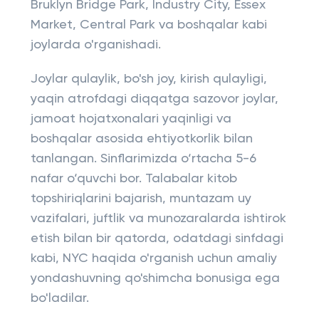
Bruklyn Bridge Park, Industry City, Essex
Market, Central Park va boshqalar kabi
joylarda o'rganishadi.
Joylar qulaylik, bo'sh joy, kirish qulayligi,
yaqin atrofdagi diqqatga sazovor joylar,
jamoat hojatxonalari yaqinligi va
boshqalar asosida ehtiyotkorlik bilan
tanlangan. Sinflarimizda o‘rtacha 5-6
nafar o‘quvchi bor. Talabalar kitob
topshiriqlarini bajarish, muntazam uy
vazifalari, juftlik va munozaralarda ishtirok
etish bilan bir qatorda, odatdagi sinfdagi
kabi, NYC haqida o'rganish uchun amaliy
yondashuvning qo'shimcha bonusiga ega
bo'ladilar.