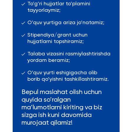
To’g’ri hujjatlar to’plamini
tayyorlaymiz;
O’quv yurtiga ariza jo’natamiz;
Stipendiya/grant uchun
hujjatlarni topshiramiz;
Talaba vizasini rasmiylashtirishda
yordam beramiz;
O’quv yurti eshigigacha olib
borib qo’yishni tashkillashtiramiz.
Bepul maslahat olish uchun
quyida so’ralgan
ma’lumotlarni kiriting va biz
sizga ish kuni davomida
murojaat qilamiz!