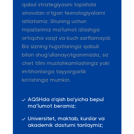
qabul strategiyasini topishda
sinovdan o’tgan texnologiyalarni
ishlatamiz. Shuning uchun
mijozlarimiz ma'lumot izlashga
ortiqcha vaqt va kuch sarflamaydi.
Biz sizning hujjatlaringiz qabuli
bilan shug'ullanayotganimizda, siz
chet tilini mustahkamlashingiz yoki
imtihonlarga tayyorgarlik
ko'rishingiz mumkin.
AQSHda o’qish bo’yicha bepul
ma’lumot beramiz;
Universitet, maktab, kurslar va
akademik dasturni tanlaymiz;