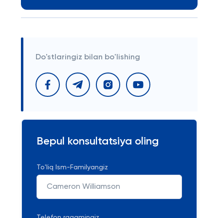
Do'stlaringiz bilan bo'lishing
Bepul konsultatsiya oling
To'liq Ism-Familyangiz
Telefon raqamingiz