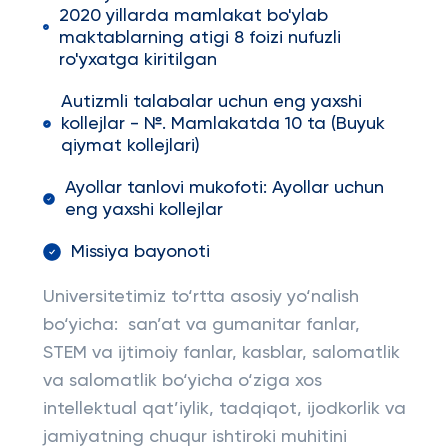
2020 yillarda mamlakat bo'ylab
maktablarning atigi 8 foizi nufuzli
ro'yxatga kiritilgan
Autizmli talabalar uchun eng yaxshi
kollejlar - №. Mamlakatda 10 ta (Buyuk
qiymat kollejlari)
Ayollar tanlovi mukofoti: Ayollar uchun
eng yaxshi kollejlar
Missiya bayonoti
Universitetimiz to‘rtta asosiy yo‘nalish
bo‘yicha: san’at va gumanitar fanlar,
STEM va ijtimoiy fanlar, kasblar, salomatlik
va salomatlik bo‘yicha o‘ziga xos
intellektual qat’iylik, tadqiqot, ijodkorlik va
jamiyatning chuqur ishtiroki muhitini