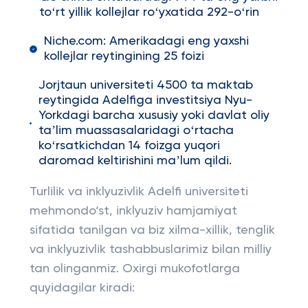
toʻrt yillik kollejlar roʻyxatida 292-oʻrin
Niche.com: Amerikadagi eng yaxshi
kollejlar reytingining 25 foizi
Jorjtaun universiteti 4500 ta maktab
reytingida Adelfiga investitsiya Nyu-
Yorkdagi barcha xususiy yoki davlat oliy
taʼlim muassasalaridagi oʻrtacha
koʻrsatkichdan 14 foizga yuqori
daromad keltirishini maʼlum qildi.
Turlilik va inklyuzivlik Adelfi universiteti
mehmondo‘st, inklyuziv hamjamiyat
sifatida tanilgan va biz xilma-xillik, tenglik
va inklyuzivlik tashabbuslarimiz bilan milliy
tan olinganmiz. Oxirgi mukofotlarga
quyidagilar kiradi: