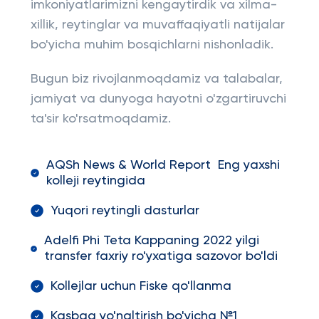
imkoniyatlarimizni kengaytirdik va xilma-
xillik, reytinglar va muvaffaqiyatli natijalar
bo'yicha muhim bosqichlarni nishonladik.
Bugun biz rivojlanmoqdamiz va talabalar,
jamiyat va dunyoga hayotni o'zgartiruvchi
ta'sir ko'rsatmoqdamiz.
AQSh News & World Report Eng yaxshi
kolleji reytingida
Yuqori reytingli dasturlar
Adelfi Phi Teta Kappaning 2022 yilgi
transfer faxriy ro'yxatiga sazovor bo'ldi
Kollejlar uchun Fiske qo'llanma
Kasbga yo'naltirish bo'yicha №1