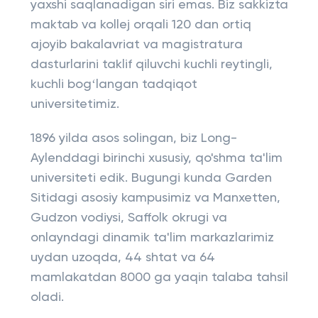
yaxshi saqlanadigan siri emas. Biz sakkizta
maktab va kollej orqali 120 dan ortiq
ajoyib bakalavriat va magistratura
dasturlarini taklif qiluvchi kuchli reytingli,
kuchli bogʻlangan tadqiqot
universitetimiz.
1896 yilda asos solingan, biz Long-
Aylenddagi birinchi xususiy, qo'shma ta'lim
universiteti edik. Bugungi kunda Garden
Sitidagi asosiy kampusimiz va Manxetten,
Gudzon vodiysi, Saffolk okrugi va
onlayndagi dinamik ta'lim markazlarimiz
uydan uzoqda, 44 shtat va 64
mamlakatdan 8000 ga yaqin talaba tahsil
oladi.