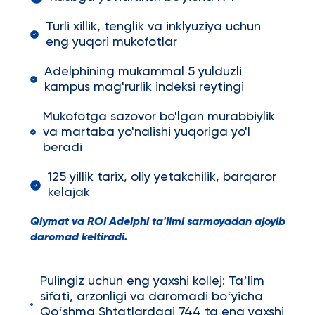
Turli xillik, tenglik va inklyuziya uchun
eng yuqori mukofotlar
Adelphining mukammal 5 yulduzli
kampus mag'rurlik indeksi reytingi
Mukofotga sazovor bo'lgan murabbiylik
va martaba yo'nalishi yuqoriga yo'l
beradi
125 yillik tarix, oliy yetakchilik, barqaror
kelajak
Qiymat va ROI Adelphi ta'limi sarmoyadan ajoyib
daromad keltiradi.
Pulingiz uchun eng yaxshi kollej: Taʼlim
sifati, arzonligi va daromadi boʻyicha
Qoʻshma Shtatlardagi 744 ta eng yaxshi