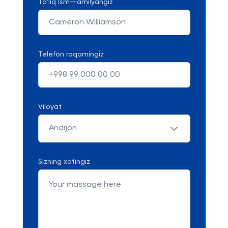
To'liq Ism-Familyangiz
Telefon raqamingiz
Viloyat
Andijon
Sizning xatingiz