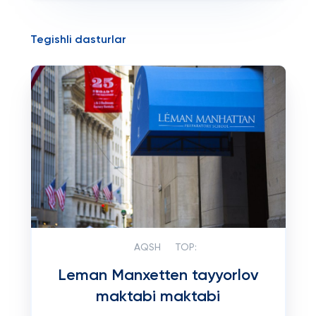
Tegishli dasturlar
AQSH
TOP:
Leman Manxetten tayyorlov
maktabi maktabi