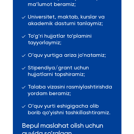
ma’lumot beramiz;
Universitet, maktab, kurslar va
akademik dasturni tanlaymiz;
To’g’ri hujjatlar to’plamini
tayyorlaymiz;
O’quv yurtiga ariza jo’natamiz;
Stipendiya/grant uchun
hujjatlarni topshiramiz;
Talaba vizasini rasmiylashtirishda
yordam beramiz;
O’quv yurti eshigigacha olib
borib qo’yishni tashkillashtiramiz.
Bepul maslahat olish uchun
quyida so’ralgan