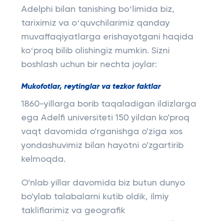
Adelphi bilan tanishing boʻlimida biz,
tariximiz va oʻquvchilarimiz qanday
muvaffaqiyatlarga erishayotgani haqida
koʻproq bilib olishingiz mumkin. Sizni
boshlash uchun bir nechta joylar:
Mukofotlar, reytinglar va tezkor faktlar
1860-yillarga borib taqaladigan ildizlarga
ega Adelfi universiteti 150 yildan ko'proq
vaqt davomida o'rganishga o'ziga xos
yondashuvimiz bilan hayotni o'zgartirib
kelmoqda.
O'nlab yillar davomida biz butun dunyo
bo'ylab talabalarni kutib oldik, ilmiy
takliflarimiz va geografik