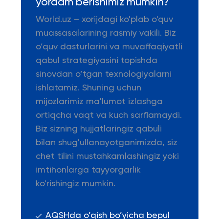
yordam berishimiz mumkin?
World.uz – xorijdagi ko'plab o'quv
muassasalarining rasmiy vakili. Biz
o’quv dasturlarini va muvaffaqiyatli
qabul strategiyasini topishda
sinovdan o’tgan texnologiyalarni
ishlatamiz. Shuning uchun
mijozlarimiz ma'lumot izlashga
ortiqcha vaqt va kuch sarflamaydi.
Biz sizning hujjatlaringiz qabuli
bilan shug'ullanayotganimizda, siz
chet tilini mustahkamlashingiz yoki
imtihonlarga tayyorgarlik
ko'rishingiz mumkin.
AQSHda o’qish bo’yicha bepul