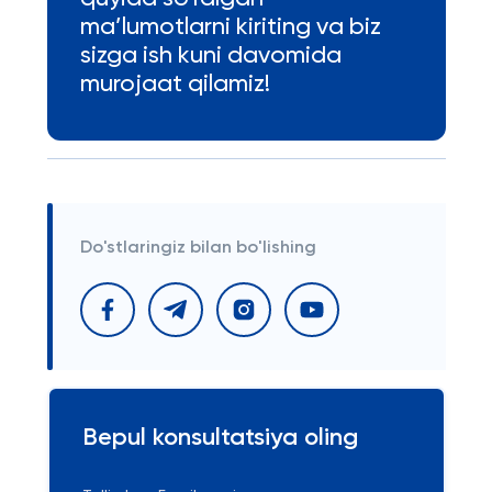
ma’lumotlarni kiriting va biz
sizga ish kuni davomida
murojaat qilamiz!
Do'stlaringiz bilan bo'lishing
Bepul konsultatsiya oling