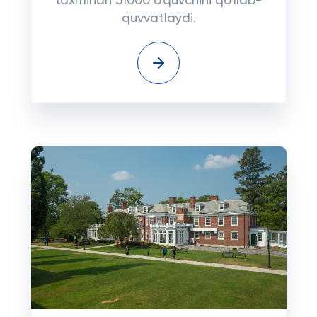
taxminan 51000 o'quvchini qo'llab-
quvvatlaydi.