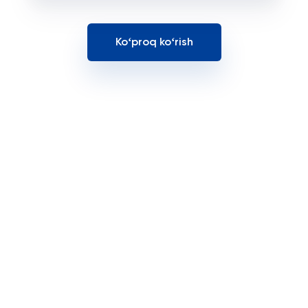
Koʻproq koʻrish