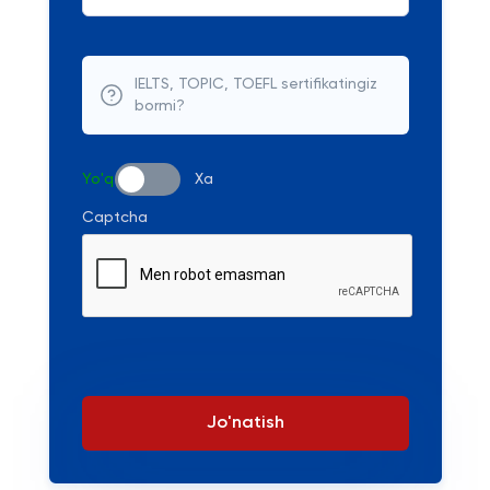
IELTS, TOPIC, TOEFL sertifikatingiz
bormi?
Yo'q
Xa
Captcha
Jo'natish