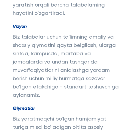
yaratish orqali barcha talabalarning
hayotini o‘zgartiradi.
Vizyon
Biz talabalar uchun ta'limning amaliy va
shaxsiy qiymatini qayta belgilash, ularga
sinfda, kampusda, martaba va
jamoalarda va undan tashqarida
muvaffaqiyatlarini aniqlashga yordam
berish uchun milliy hurmatga sazovor
bo'lgan etakchiga - standart tashuvchiga
aylanamiz.
Qiymatlar
Biz yaratmoqchi bo'lgan hamjamiyat
turiga misol bo'ladigan oltita asosiy