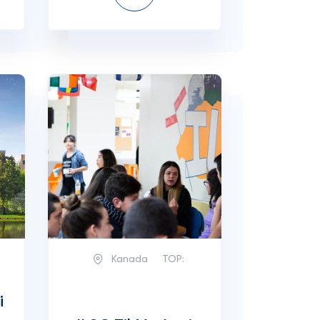
Kanada
TOP:
i