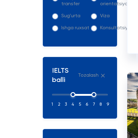
transfer
orientatsiya
Sug'urta
Viza
Ishga ruxsat
Konsultatsiya
IELTS
Tozalash
balli
1
2
3
4
5
6
7
8
9