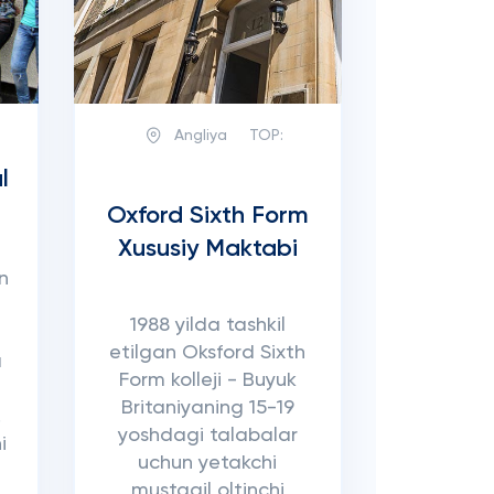
Angliya
TOP:
l
Oxford Sixth Form
Xususiy Maktabi
n
1988 yilda tashkil
etilgan Oksford Sixth
a
Form kolleji - Buyuk
Britaniyaning 15-19
.
yoshdagi talabalar
i
uchun yetakchi
mustaqil oltinchi