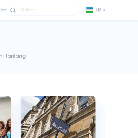
llar
UZ
ni tanlang