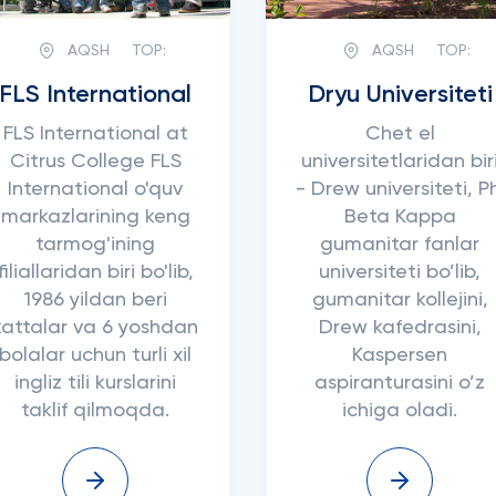
AQSH
TOP:
AQSH
TOP:
FLS International
Dryu Universiteti
FLS International at
Chet el
Citrus College FLS
universitetlaridan bir
International o'quv
- Drew universiteti, P
markazlarining keng
Beta Kappa
tarmog'ining
gumanitar fanlar
filiallaridan biri bo'lib,
universiteti bo’lib,
1986 yildan beri
gumanitar kollejini,
kattalar va 6 yoshdan
Drew kafedrasini,
bolalar uchun turli xil
Kaspersen
ingliz tili kurslarini
aspiranturasini o’z
taklif qilmoqda.
ichiga oladi.