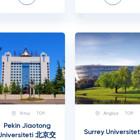
Xitoy
TOP:
Angliya
TOP:
Pekin Jiaotong
Surrey Universitet
Universiteti 北京交