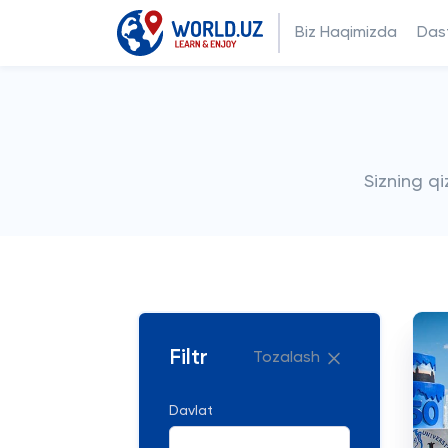
Biz Haqimizda
Dast
Sizning q
Filtr
Tozalash
Davlat