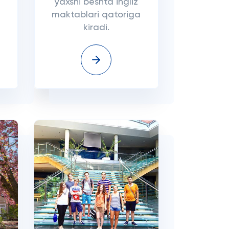
yaxshi beshta ingliz
maktablari qatoriga
kiradi.