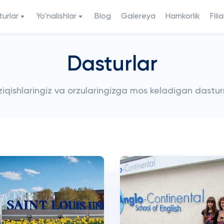
urlar
Yo'nalishlar
Blog
Galereya
Hamkorlik
Filia
Dasturlar
iziqishlaringiz va orzularingizga mos keladigan dastur