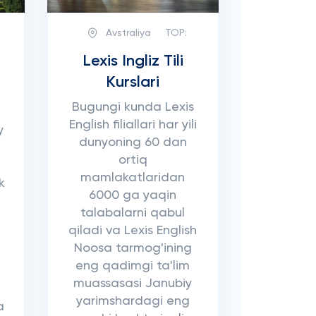
Avstraliya
TOP:
Lexis Ingliz Tili
Kurslari
Bugungi kunda Lexis
English filiallari har yili
y
dunyoning 60 dan
ortiq
mamlakatlaridan
ik
6000 ga yaqin
talabalarni qabul
qiladi va Lexis English
Noosa tarmog'ining
a
eng qadimgi ta'lim
muassasasi Janubiy
yarimshardagi eng
a