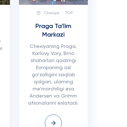
Chexiya
TOP:
Praga Ta'lim
Markazi
i
Chexiyaning Praga,
hi
Karlovy Vary, Brno
shaharlari qadimgi
Evropaning asl
go’zalligini saqlab
qolgan, ularning
me'morchiligi esa
Andersen va Grimm
afsonalarini eslatadi.