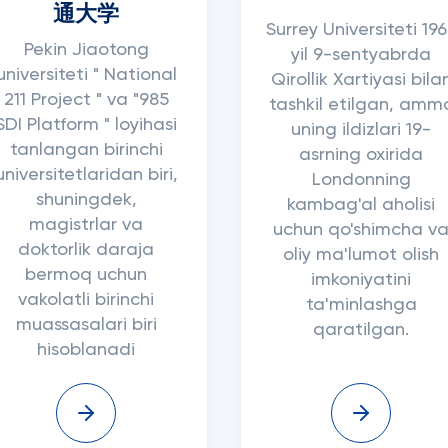
通大学
Surrey Universiteti 19
Pekin Jiaotong
yil 9-sentyabrda
universiteti " National
Qirollik Xartiyasi bila
211 Project " va "985
tashkil etilgan, amm
SDI Platform " loyihasi
uning ildizlari 19-
tanlangan birinchi
asrning oxirida
universitetlaridan biri,
Londonning
shuningdek,
kambag'al aholisi
magistrlar va
uchun qo'shimcha v
doktorlik daraja
oliy ma'lumot olish
bermoq uchun
imkoniyatini
vakolatli birinchi
ta'minlashga
muassasalari biri
qaratilgan.
hisoblanadi