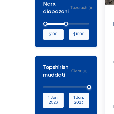
Narx
Tozalash
diapazoni
$100
$1000
Topshirish
Clear
muddati
1 Jan,
1 Jan,
2023
2023