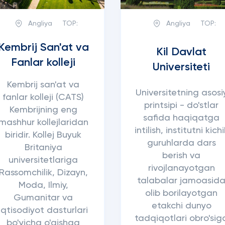
Angliya
TOP:
Angliya
TOP:
Kembrij San'at va
Kil Davlat
Fanlar kolleji
Universiteti
Kembrij san'at va
Universitetning asosi
fanlar kolleji (CATS)
printsipi - do'stlar
Kembrijning eng
safida haqiqatga
mashhur kollejlaridan
intilish, institutni kich
biridir. Kollej Buyuk
guruhlarda dars
Britaniya
berish va
universitetlariga
rivojlanayotgan
Rassomchilik, Dizayn,
talabalar jamoasid
Moda, Ilmiy,
olib borilayotgan
Gumanitar va
etakchi dunyo
Iqtisodiyot dasturlari
tadqiqotlari obro'sig
bo'yicha o'qishga