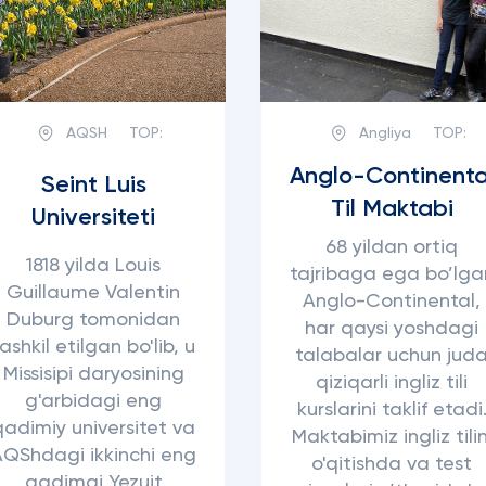
AQSH
TOP:
Angliya
TOP:
Anglo-Continenta
Seint Luis
Til Maktabi
Universiteti
68 yildan ortiq
1818 yilda Louis
tajribaga ega bo’lga
Guillaume Valentin
Anglo-Continental,
Duburg tomonidan
har qaysi yoshdagi
tashkil etilgan bo'lib, u
talabalar uchun jud
Missisipi daryosining
qiziqarli ingliz tili
g'arbidagi eng
kurslarini taklif etadi
qadimiy universitet va
Maktabimiz ingliz tilin
AQShdagi ikkinchi eng
o'qitishda va test
qadimgi Yezuit