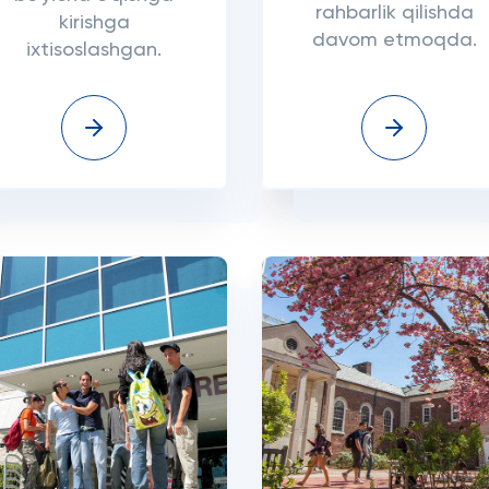
rahbarlik qilishda
kirishga
davom etmoqda.
ixtisoslashgan.