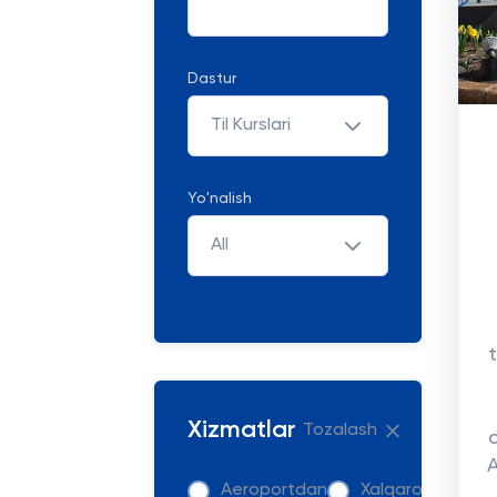
Dastur
Til Kurslari
Yo'nalish
All
Xizmatlar
Tozalash
Aeroportdan
Xalqaro