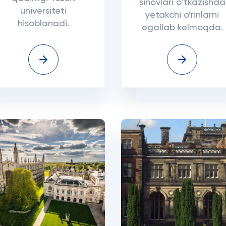
sinovlari o’tkazishda
universiteti
yetakchi o'rinlarni
hisoblanadi.
egallab kelmoqda.