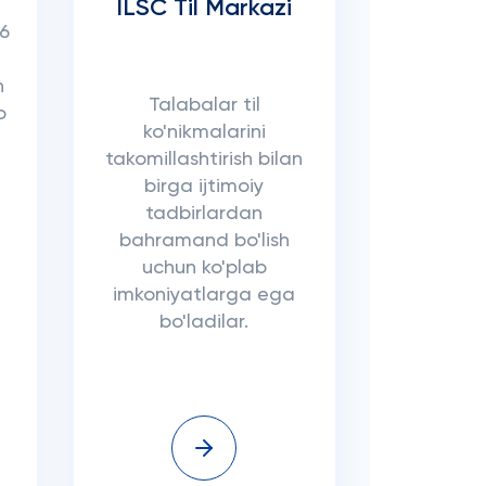
ILSC Til Markazi
66
n
Talabalar til
o
ko'nikmalarini
takomillashtirish bilan
birga ijtimoiy
tadbirlardan
bahramand bo'lish
a
uchun ko'plab
imkoniyatlarga ega
bo'ladilar.