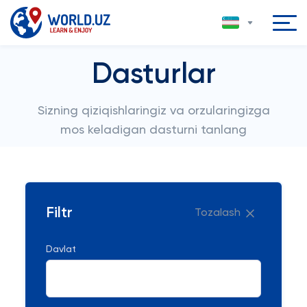
Dasturlar
Sizning qiziqishlaringiz va orzularingizga
mos keladigan dasturni tanlang
Filtr
Tozalash
Davlat