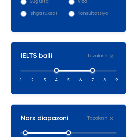
Sug'urta
Viza
Ishga ruxsat
Konsultatsiya
IELTS balli
Tozalash
1
2
3
4
5
6
7
8
9
Narx diapazoni
Tozalash