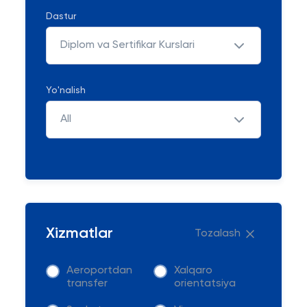
Dastur
Diplom va Sertifikar Kurslari
Yo'nalish
All
Xizmatlar
Tozalash
Aeroportdan
Xalqaro
transfer
orientatsiya