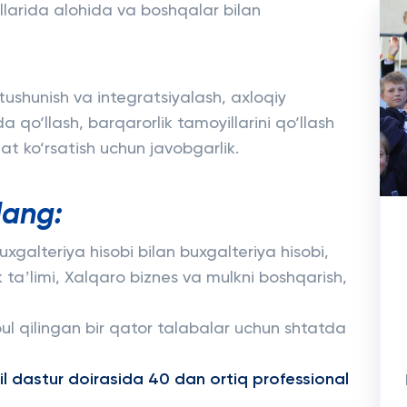
llarida alohida va boshqalar bilan
ushunish va integratsiyalash, axloqiy
qo‘llash, barqarorlik tamoyillarini qo‘llash
t ko‘rsatish uchun javobgarlik.
lang:
xgalteriya hisobi bilan buxgalteriya hisobi,
ik taʼlimi, Xalqaro biznes va mulkni boshqarish,
 qilingan bir qator talabalar uchun shtatda
xil dastur doirasida 40 dan ortiq professional