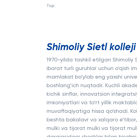
Top:
Shimoliy Sietl kollej
1970-yilda tashkil etilgan Shimoliy 
iborat turli guruhlar uchun o'qish i
mamlakat bo'ylab eng yaxshi unive
boshlang'ich nuqtadir. Kuchli akad
kichik sinflar, innovatsion integrat
imkoniyatlari va to'rt yillik maktabl
muvaffaqiyatiga hissa qo'shadi. Kol
beshta bakalavr va xalqaro e'tibor,
mulki va tijorat mulki va tijorat mu