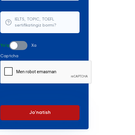
IELTS, TOPIC, TOEFL
sertifikatingiz bormi?
Yo'q
Xa
Captcha
Jo'natish