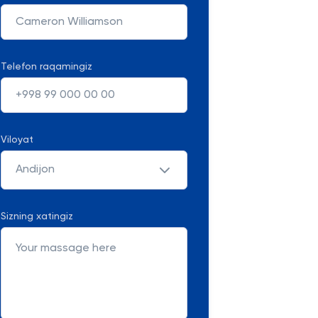
Telefon raqamingiz
Viloyat
Andijon
Sizning xatingiz