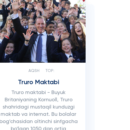
AQSH
TOP:
Truro Maktabi
Truro maktabi - Buyuk
Britaniyaning Kornuoll, Truro
shahridagi mustaqil kunduzgi
maktab va internat. Bu bolalar
bog'chasidan oltinchi sinfgacha
bo'lgan 1050 dan ortiq