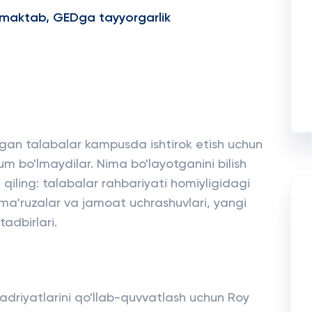
ta maktab, GEDga tayyorgarlik
yotgan talabalar kampusda ishtirok etish uchun
m bo'lmaydilar. Nima bo'layotganini bilish
iling: talabalar rahbariyati homiyligidagi
 ma'ruzalar va jamoat uchrashuvlari, yangi
tadbirlari.
 qadriyatlarini qo'llab-quvvatlash uchun Roy