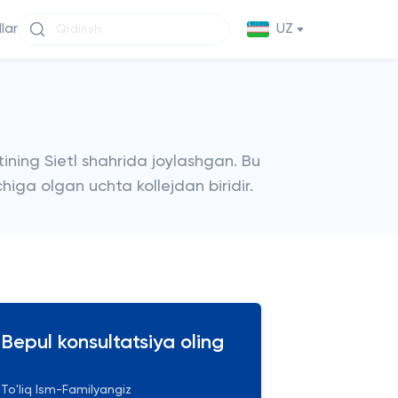
llar
UZ
ining Sietl shahrida joylashgan. Bu
ichiga olgan uchta kollejdan biridir.
Bepul konsultatsiya oling
To'liq Ism-Familyangiz