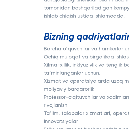
darajasidagi sheriklar bilan hisobni 
tomonidan boshqariladigan kompyut
ishlab chiqish ustida ishlamoqda.
Bizning qadriyatlari
Barcha oʻquvchilar va hamkorlar 
Ochiq muloqot va birgalikda ishlash
Xilma-xillik, inklyuzivlik va tengli
taʼminlanganlar uchun.
Xizmat va operatsiyalarda uzoq m
moliyaviy barqarorlik.
Professor-o‘qituvchilar va xodimlarn
rivojlanishi
Taʼlim, talabalar xizmatlari, opera
innovatsiyalar