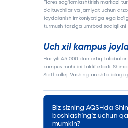
Flores sog'lomlashtirish markazi turl
o'qituvchilar va jamiyat uchun arzon
foydalanish imkoniyatiga ega bo'lg
turmush tarziga umrbod sodiqlikni ta
Uch xil kampus joyla
Har yili 45 000 dan ortiq talabalar
kampus muhitini taklif etadi. Shimoli
Sietl kolleji Vashington shtatidagi g
Biz sizning AQSHda Shimo
boshlashingiz uchun q
mumkin?