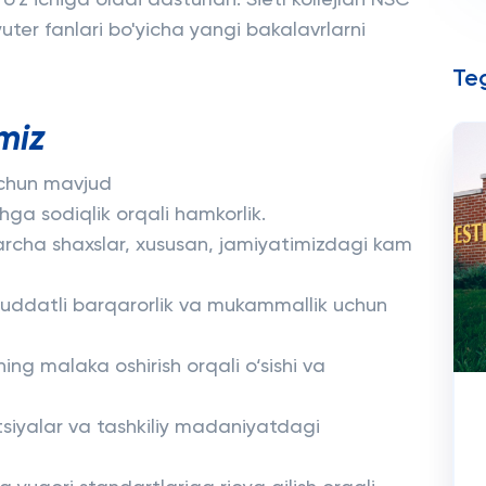
o'z ichiga oladi dasturlari. Sietl kollejlari NSC
er fanlari bo'yicha yangi bakalavrlarni
Teg
miz
uchun mavjud
ga sodiqlik orqali hamkorlik.
k barcha shaxslar, xususan, jamiyatimizdagi kam
uddatli barqarorlik va mukammallik uchun
ing malaka oshirish orqali o‘sishi va
tsiyalar va tashkiliy madaniyatdagi