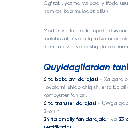
Og'zaki, yozma va badiiy ifoda usu
hamkorlikda muloqot qilish
Madaniyatlararo kompetentsiyani t
mulohazalar va xulq-atvorni amalda 
hamda o‘zini va boshqalarga hurma
Quyidagilardan tan
6 ta bakalavr darajasi
– Xalqaro bu
ilovalarni ishlab chiqish, erta bolal
kompyuter fanlari.
6 ta transfer darajasi
– UWga qabul
3-oʻrin.
34 ta amaliy fan darajalari
va
33 
sertifikatlar
.