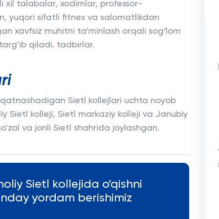
i xil talabalar, xodimlar, professor-
, yuqori sifatli fitnes va salomatlikdan
an xavfsiz muhitni ta'minlash orqali sog'lom
rg'ib qiladi. tadbirlar.
ri
 qatnashadigan Sietl kollejlari uchta noyob
y Sietl kolleji, Sietl markaziy kolleji va Janubiy
o'zal va jonli Sietl shahrida joylashgan.
liy Sietl kollejida o’qishni
anday yordam berishimiz