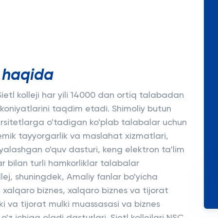
i haqida
Sietl kolleji har yili 14000 dan ortiq talabadan
mkoniyatlarini taqdim etadi. Shimoliy butun
rsitetlarga o'tadigan ko'plab talabalar uchun
emik tayyorgarlik va maslahat xizmatlari,
siyalashgan o'quv dasturi, keng elektron ta'lim
ar bilan turli hamkorliklar talabalar
lej, shuningdek, Amaliy fanlar bo'yicha
 xalqaro biznes, xalqaro biznes va tijorat
lki va tijorat mulki muassasasi va biznes