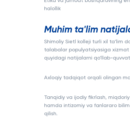
Etika va jamoat boshqaruvining eng 
halollik
Muhim ta'lim natijal
Shimoliy Sietl kolleji turli xil ta'li
talabalar populyatsiyasiga xizmat 
quyidagi natijalarni qo'llab-quvvat
Axloqiy tadqiqot orqali olingan m
Tanqidiy va ijodiy fikrlash, miqdoriy
hamda intizomiy va fanlararo bil
qilish.