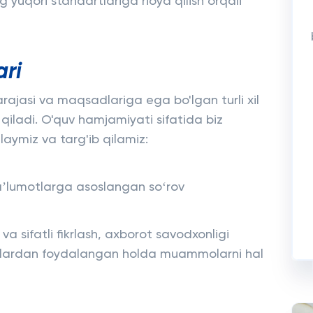
yuqori standartlariga rioya qilish orqali
ari
m darajasi va maqsadlariga ega bo'lgan turli xil
qiladi. O'quv hamjamiyati sifatida biz
laymiz va targ'ib qilamiz:
aʼlumotlarga asoslangan soʻrov
 va sifatli fikrlash, axborot savodxonligi
imlardan foydalangan holda muammolarni hal