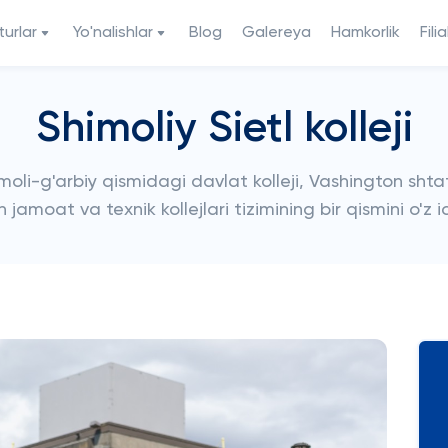
urlar
Yo'nalishlar
Blog
Galereya
Hamkorlik
Filia
Shimoliy Sietl kolleji
oli-g'arbiy qismidagi davlat kolleji, Vashington shtat
n jamoat va texnik kollejlari tizimining bir qismini o'z 