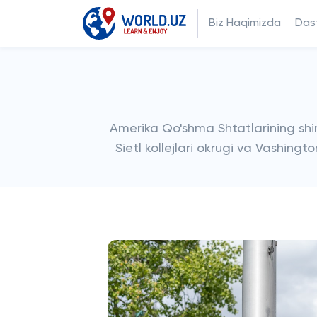
Biz Haqimizda
Dast
Amerika Qo'shma Shtatlarining shim
Sietl kollejlari okrugi va Vashingto